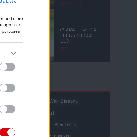
B’s List of
2026. ápr. 24.
er and store
to grant or
CSAPATHÍREK A
ed purposes
LEEDS MECCS
ELŐTT
2026. ápr. 11.
Címkék
Aaron Wan-Bissaka
A hangadó
Akadémiai csapat
Alejandro Garnacho
Alex Telles
Altay Bayindir
Alvaro Fernandez