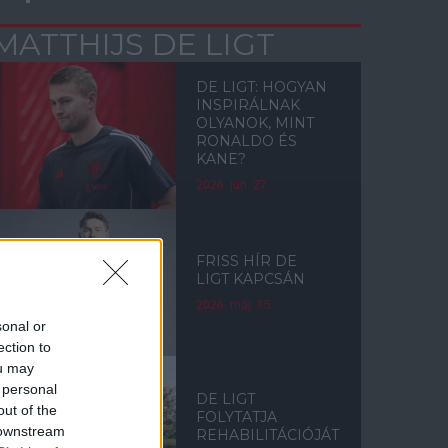
MATTHIJS DE LIGT
DE LIGT: HOGYAN
INSPIRÁLNAK
OLYANOK, MINT
RONALDO ÉS
KANE?
2026. jún. 27.
FRISS HÍR DE
LIGT KAPCSÁN
2026. máj. 15.
sonal or
ection to
ou may
 personal
DE LIGT
out of the
FOLYTATJA
 downstream
REHABILITÁCIÓJÁT