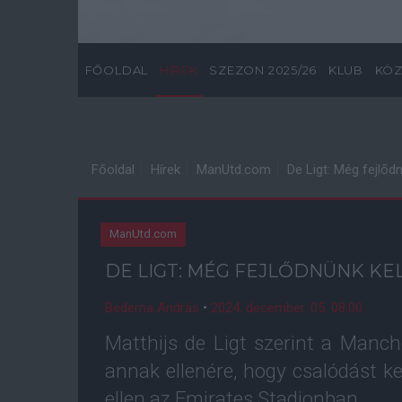
FŐOLDAL
HÍREK
SZEZON 2025/26
KLUB
KÖZ
Főoldal
Hírek
ManUtd.com
De Ligt: Még fejlődn
ManUtd.com
DE LIGT: MÉG FEJLŐDNÜNK KE
Bederna András
•
2024. december. 05. 08:00
Matthijs de Ligt szerint a Manche
annak ellenére, hogy csalódást k
ellen az Emirates Stadionban.