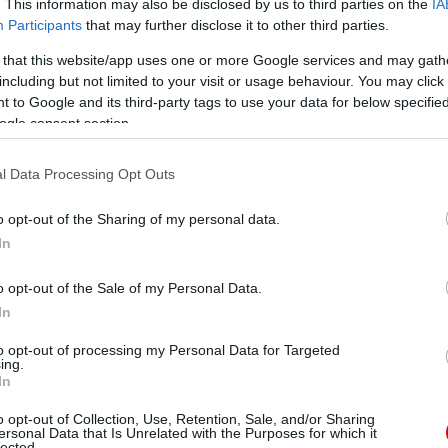
. This information may also be disclosed by us to third parties on the
IA
ube-on is!
Participants
that may further disclose it to other third parties.
droidra
és
iOS-re
!
 that this website/app uses one or more Google services and may gath
including but not limited to your visit or usage behaviour. You may click 
 to Google and its third-party tags to use your data for below specifi
ManUtdFanatics.hu működését!
ogle consent section.
l Data Processing Opt Outs
o opt-out of the Sharing of my personal data.
In
o opt-out of the Sale of my Personal Data.
In
to opt-out of processing my Personal Data for Targeted
ing.
In
o opt-out of Collection, Use, Retention, Sale, and/or Sharing
ersonal Data that Is Unrelated with the Purposes for which it
lected.