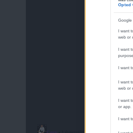
Opted 
Google 
I want t
web or d
I want t
purpose
I want 
I want t
web or d
I want t
or app.
I want t
I want t