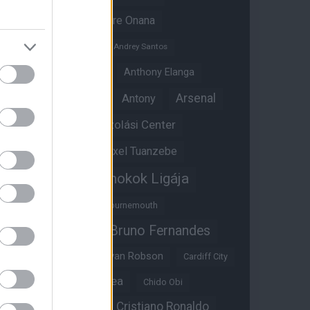
Amad Diallo
Andre Onana
Andreas Pereira
Andrey Santos
Angol válogatott
Anthony Elanga
Anthony Martial
Arsenal
Antony
Átigazolási Center
Aston Villa
Átigazolások
Axel Tuanzebe
Bajnokok Ligája
Ayden Heaven
Benjamin Sesko
Bournemouth
Bruno Fernandes
Brandon Williams
Bryan Mbeumo
Bryan Robson
Cardiff City
Casemiro
Chelsea
Chido Obi
Christian Eriksen
Cristiano Ronaldo