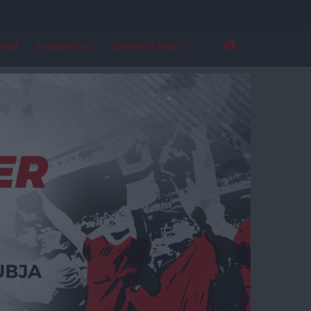
ldal
Regisztráció
Elfelejtett jelszó