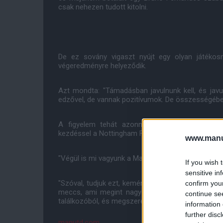
csak nehezen tudott kitolni.
De ez sovány vigaszt nyújt egy olyan játékos
végeredményre helyeződik.
Azt mondta: "Támadásban javulnunk kell, és javu
edzővel, de vannak pozitívumok. De összességében
A figyelem tehát azonnal a hétvégi feladatra
kezdéssel a Nottingham Forestet fogadjuk az Old 
www.manut
"Végül is mi vagyunk a Manchester United - folytatt
If you wish 
sensitive in
"Szóval, tudjuk ezt, keményen fogunk dolgozni. J
confirm you
meccs, ami megint nagyon fontos lesz számunk
continue se
találkozóból, és megszerezzük a három pontot."
information 
further disc
manutd.com