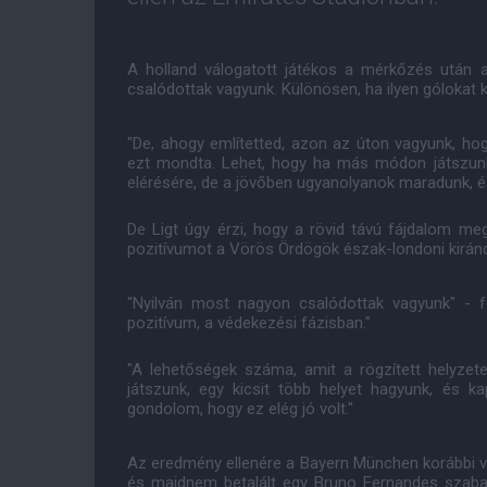
A holland válogatott játékos a mérkőzés után a
csalódottak vagyunk. Különösen, ha ilyen gólokat 
"De, ahogy említetted, azon az úton vagyunk, ho
ezt mondta. Lehet, hogy ha más módon játszun
elérésére, de a jövőben ugyanolyanok maradunk, é
De Ligt úgy érzi, hogy a rövid távú fájdalom meg
pozitívumot a Vörös Ördögök észak-londoni kirán
"Nyilván most nagyon csalódottak vagyunk" - fo
pozitívum, a védekezési fázisban."
"A lehetőségek száma, amit a rögzített helyzet
játszunk, egy kicsit több helyet hagyunk, és 
gondolom, hogy ez elég jó volt."
Az eredmény ellenére a Bayern München korábbi v
és majdnem betalált egy Bruno Fernandes szaba