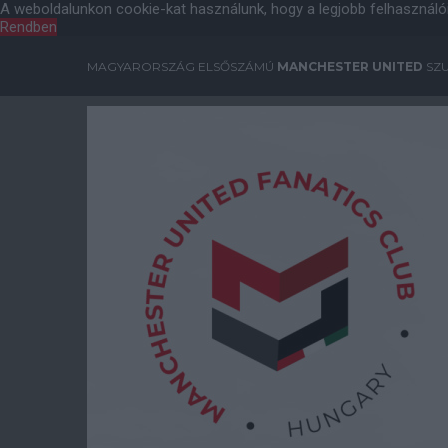
A weboldalunkon cookie-kat használunk, hogy a legjobb felhasználó
Rendben
MAGYARORSZÁG ELSŐSZÁMÚ
MANCHESTER UNITED
SZU