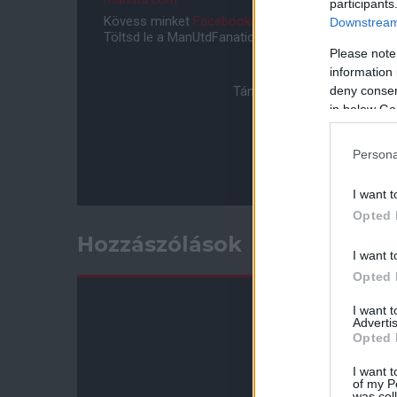
participants
Kövess minket
Facebookon
,
Instagramon
és
YouT
Downstream 
Töltsd le a ManUtdFanatics.hu mobil applikációt
An
Please note
information 
deny consent
Támogasd adományoddal a 
in below Go
Persona
I want t
Opted 
Hozzászólások
I want t
Opted 
I want 
Advertis
Opted 
I want t
of my P
was col