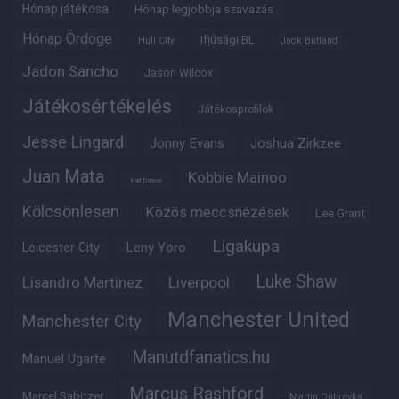
Hónap játékosa
Hónap legjobbja szavazás
Hónap Ördöge
Ifjúsági BL
Hull City
Jack Butland
Jadon Sancho
Jason Wilcox
Játékosértékelés
Játékosprofilok
Jesse Lingard
Jonny Evans
Joshua Zirkzee
Juan Mata
Kobbie Mainoo
Karl Darlow
Kölcsönlesen
Közös meccsnézések
Lee Grant
Ligakupa
Leny Yoro
Leicester City
Luke Shaw
Lisandro Martinez
Liverpool
Manchester United
Manchester City
Manutdfanatics.hu
Manuel Ugarte
Marcus Rashford
Marcel Sabitzer
Martin Dubravka