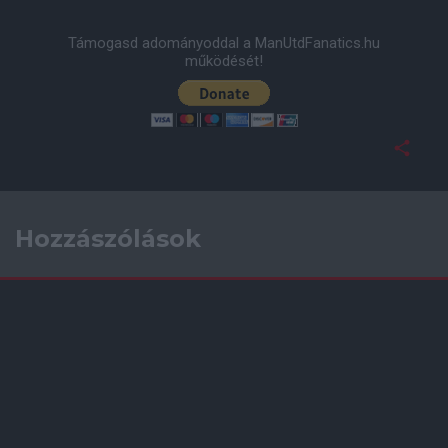
Támogasd adományoddal a ManUtdFanatics.hu
működését!
Hozzászólások