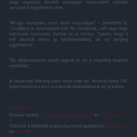
négy egymást követő vereséget szenvedett minden
sorozatot figyelembe véve.
"Ahogy mondtam, nem lehet visszalépni" - jelentette ki.
"Továbbra is nyomulnunk kell. Ne feledjétek, volt vagy négy
edzésünk összesen. Szóval ez is fontos. Tudom, hogy ti
mit akartok elérni [a kérdéseitekkel], de ez tényleg
egyértelmű."
"Az elképzeléseim miatt vagyok itt, és a végsőkig kitartok
mellettük."
A vasárnapi, Mersey-parti teszt után az Arsenal elleni, FA-
kupa mérkőzés lesz a második kirándulásunk az új évben.
manutd.com
Kövess minket
Facebookon
,
Instagramon
és
YouTube-on
is!
Töltsd le a ManUtdFanatics.hu mobil applikációt
Androidra
és
iOS-re
!