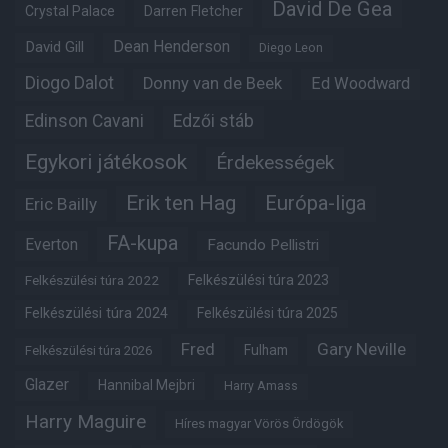
David De Gea
Crystal Palace
Darren Fletcher
Dean Henderson
David Gill
Diego Leon
Diogo Dalot
Donny van de Beek
Ed Woodward
Edinson Cavani
Edzői stáb
Egykori játékosok
Érdekességek
Erik ten Hag
Európa-liga
Eric Bailly
FA-kupa
Everton
Facundo Pellistri
Felkészülési túra 2022
Felkészülési túra 2023
Felkészülési túra 2024
Felkészülési túra 2025
Fred
Gary Neville
Fulham
Felkészülési túra 2026
Glazer
Hannibal Mejbri
Harry Amass
Harry Maguire
Híres magyar Vörös Ördögök