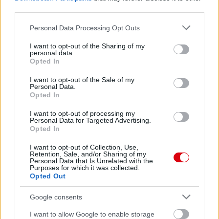
third parties.
Please note that this website/app uses one or more Google
Personal Data Processing Opt Outs
services and may gather and store information including but
not limited to your visit or usage behaviour. You may click to
I want to opt-out of the Sharing of my
personal data.
grant or deny consent to Google and its third-party tags to
Opted In
use your data for below specified purposes in below Google
consent section.
I want to opt-out of the Sale of my
Meccs Center
Personal Data.
Opted In
I want to opt-out of processing my
Paris Saint-Germain
vs
Personal Data for Targeted Advertising.
Opted In
Manchester United
I want to opt-out of Collection, Use,
Retention, Sale, and/or Sharing of my
Felkészülési szezon 4. mérkőzés
Personal Data that Is Unrelated with the
Nya Ullevi, Göteborg
Purposes for which it was collected.
2026-08-08 17:00
Opted Out
Google consents
0 nap 4 óra 21 perc 43 másodperc
I want to allow Google to enable storage