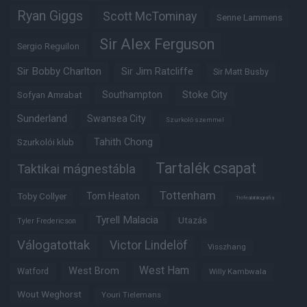
Ryan Giggs
Scott McTominay
Senne Lammens
Sir Alex Ferguson
Sergio Reguilon
Sir Bobby Charlton
Sir Jim Ratcliffe
Sir Matt Busby
Southampton
Stoke City
Sofyan Amrabat
Sunderland
Swansea City
Szurkoló szemmel
Tahith Chong
Szurkolói klub
Tartalék csapat
Taktikai mágnestábla
Tottenham
Tom Heaton
Toby Collyer
Trófeabibliográfia
Tyrell Malacia
Utazás
Tyler Fredericson
Válogatottak
Victor Lindelöf
Visszhang
West Ham
West Brom
Watford
Willy Kambwala
Wout Weghorst
Youri Tielemans