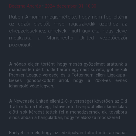
Bederna András
•
2024. december. 31. 10:30
Ruben Amorim megismételte, hogy nem fog eltérni
az edzői elveitől, mivel ragaszkodik azokhoz az
elképzelésekhez, amelyek miatt úgy érzi, hogy eleve
megkapta a Manchester United vezetőedzői
pozícióját.
A hónap elején történt, hogy mesés győzelmet arattunk a
manchesteri derbin, de három egymást követő, gól nélküli
Premier League-vereség és a Tottenham elleni Ligakupa-
kiesés gondoskodott arról, hogy a 2024-es évnek
lehangoló vége legyen.
A Newcastle United elleni 2-0-s vereséget követően az Old
Traffordon a hétvégi, listavezető Liverpool elleni kirándulás
előtt sok kérdést tettek fel a menedzsernek, aki továbbra
sincs abban a hangulatban, hogy feláldozza módszereit.
Ehelyett reméli, hogy az edzőpályán töltött időt a csapat