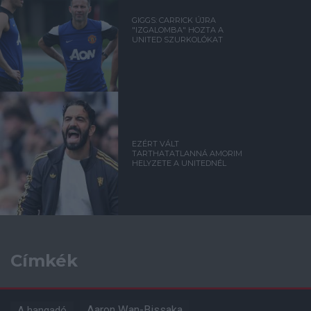
GIGGS: CARRICK ÚJRA
"IZGALOMBA" HOZTA A
UNITED SZURKOLÓKAT
EZÉRT VÁLT
TARTHATATLANNÁ AMORIM
HELYZETE A UNITEDNÉL
Címkék
Aaron Wan-Bissaka
A hangadó