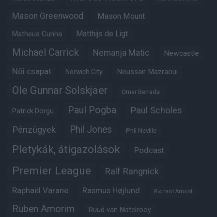
Mason Greenwood
Mason Mount
Matheus Cunha
Matthijs de Ligt
Michael Carrick
Nemanja Matic
Newcastle
Női csapat
Noussair Mazraoui
Norwich City
Ole Gunnar Solskjaer
Omar Berrada
Paul Pogba
Paul Scholes
Patrick Dorgu
Phil Jones
Pénzügyek
Phil Neville
Pletykák, átigazolások
Podcast
Premier League
Ralf Rangnick
Raphaël Varane
Rasmus Højlund
Richard Arnold
Ruben Amorim
Ruud van Nistelrooy