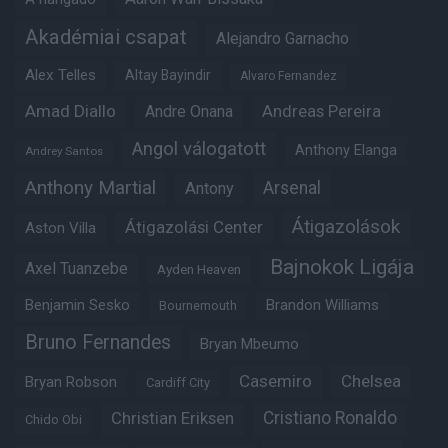
Akadémiai csapat
Alejandro Garnacho
Alex Telles
Altay Bayindir
Alvaro Fernandez
Amad Diallo
Andre Onana
Andreas Pereira
Angol válogatott
Anthony Elanga
Andrey Santos
Anthony Martial
Arsenal
Antony
Átigazolások
Átigazolási Center
Aston Villa
Bajnokok Ligája
Axel Tuanzebe
Ayden Heaven
Benjamin Sesko
Brandon Williams
Bournemouth
Bruno Fernandes
Bryan Mbeumo
Casemiro
Chelsea
Bryan Robson
Cardiff City
Christian Eriksen
Cristiano Ronaldo
Chido Obi