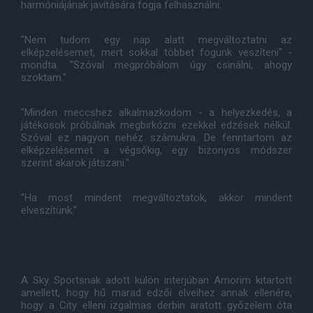
harmóniájának javítására fogja felhasználni.
"Nem tudom egy nap alatt megváltoztatni az
elképzelésemet, mert sokkal többet fogunk veszíteni" -
mondta. "Szóval megpróbálom úgy csinálni, ahogy
szoktam."
"Minden meccshez alkalmazkodom - a helyezkedés, a
játékosok próbálnak megbirkózni ezekkel edzések nélkül.
Szóval ez nagyon nehéz számukra. De fenntartom az
elképzelésemet a végsőkig, egy bizonyos módszer
szerint akarok játszani."
"Ha most mindent megváltoztatok, akkor mindent
elveszítünk."
A Sky Sportsnak adott külön interjúban Amorim kitartott
amellett, hogy hű marad edzői elveihez annak ellenére,
hogy a City elleni izgalmas derbin aratott győzelem óta