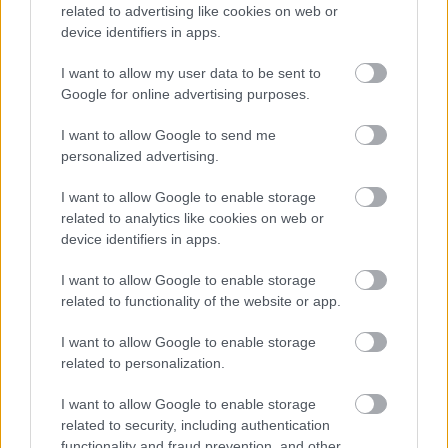
related to advertising like cookies on web or
Leeds United
vs
Manchester United
2026-08-12 20:30
device identifiers in apps.
AC Milan
vs
Manchester United
2026-08-15 18:00
I want to allow my user data to be sent to
Google for online advertising purposes.
ELŐZŐ MÉRKŐZÉSEK
I want to allow Google to send me
personalized advertising.
Támogatás
I want to allow Google to enable storage
related to analytics like cookies on web or
Támogasd adományoddal
device identifiers in apps.
a ManUtdFanatics.hu működését!
I want to allow Google to enable storage
related to functionality of the website or app.
I want to allow Google to enable storage
related to personalization.
I want to allow Google to enable storage
Kapcsolódó hírek
related to security, including authentication
functionality and fraud prevention, and other