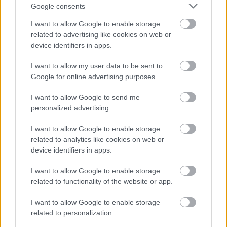
Támogatás
Google consents
I want to allow Google to enable storage
related to advertising like cookies on web or
Támogasd adományoddal
device identifiers in apps.
a ManUtdFanatics.hu működését!
I want to allow my user data to be sent to
Google for online advertising purposes.
I want to allow Google to send me
personalized advertising.
Kapcsolódó hírek
I want to allow Google to enable storage
related to analytics like cookies on web or
device identifiers in apps.
FA-KUPA
I want to allow Google to enable storage
related to functionality of the website or app.
I want to allow Google to enable storage
DALOT: ELEGET TETTÜNK,
related to personalization.
HOGY LEGYŐZZÜK A
BRIGHTONT