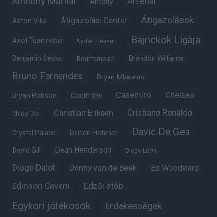
Anthony Martial
Arsenal
Antony
Átigazolások
Átigazolási Center
Aston Villa
Bajnokok Ligája
Axel Tuanzebe
Ayden Heaven
Benjamin Sesko
Brandon Williams
Bournemouth
Bruno Fernandes
Bryan Mbeumo
Casemiro
Chelsea
Bryan Robson
Cardiff City
Christian Eriksen
Cristiano Ronaldo
Chido Obi
David De Gea
Crystal Palace
Darren Fletcher
Dean Henderson
David Gill
Diego Leon
Diogo Dalot
Donny van de Beek
Ed Woodward
Edinson Cavani
Edzői stáb
Egykori játékosok
Érdekességek