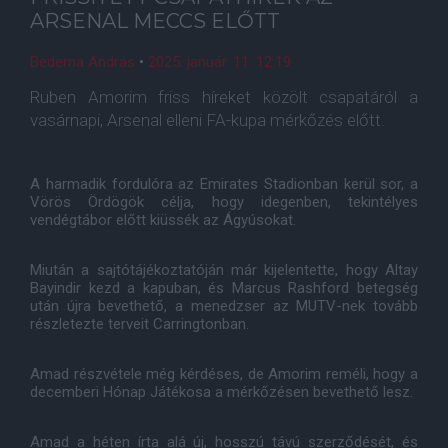
ARSENAL MECCS ELŐTT
Bederna András
•
2025. január. 11. 12:19
Ruben Amorim friss híreket közölt csapatáról a
vasárnapi, Arsenal elleni FA-kupa mérkőzés előtt.
A harmadik fordulóra az Emirates Stadionban kerül sor, a
Vörös Ördögök célja, hogy idegenben, tekintélyes
vendégtábor előtt kiüssék az Ágyúsokat.
Miután a sajtótájékoztatóján már kijelentette, hogy Altay
Bayindir kezd a kapuban, és Marcus Rashford betegség
után újra bevethető, a menedzser az MUTV-nek tovább
részletezte terveit Carringtonban.
Amad részvétele még kérdéses, de Amorim reméli, hogy a
decemberi Hónap Játékosa a mérkőzésen bevethető lesz.
Amad a héten írta alá új, hosszú távú szerződését, és