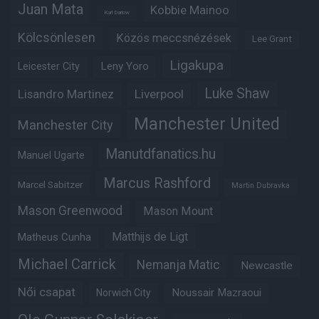
Juan Mata
Kobbie Mainoo
Karl Darlow
Kölcsönlesen
Közös meccsnézések
Lee Grant
Ligakupa
Leny Yoro
Leicester City
Luke Shaw
Lisandro Martinez
Liverpool
Manchester United
Manchester City
Manutdfanatics.hu
Manuel Ugarte
Marcus Rashford
Marcel Sabitzer
Martin Dubravka
Mason Greenwood
Mason Mount
Matheus Cunha
Matthijs de Ligt
Michael Carrick
Nemanja Matic
Newcastle
Női csapat
Noussair Mazraoui
Norwich City