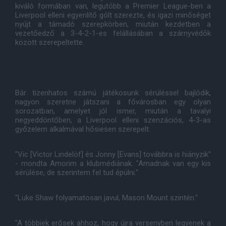
kiváló formában van, legutóbb a Premier League-ben a
Liverpool elleni egyenlítő gólt szerezte, és igazi minőséget
nyújt a támadó szerepkörben, miután kezdetben a
vezetőedző a 3-4-2-1-es felállásában a szárnyvédők
között szerepeltette.
Bár tizenhatos számú játékosunk sérüléssel bajlódik,
nagyon szeretne játszani a fővárosban egy olyan
sorozatban, amelyet jól ismer, miután a tavalyi
negyeddöntőben, a Liverpool elleni szenzációs, 4-3-as
győzelem alkalmával hősiesen szerepelt.
"Vic [Victor Lindelöf] és Jonny [Evans] továbbra is hiányzik"
- mondta Amorim a klubmédiának. "Amadnak van egy kis
sérülése, de szerintem fel tud épülni."
"Luke Shaw folyamatosan javul, Mason Mount szintén."
"A többiek erősek ahhoz, hogy újra versenyben legyenek a