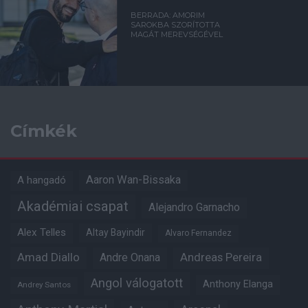
BERRADA: AMORIM
SAROKBA SZORÍTOTTA
MAGÁT MEREVSÉGÉVEL
Címkék
Aaron Wan-Bissaka
A hangadó
Akadémiai csapat
Alejandro Garnacho
Alex Telles
Altay Bayindir
Alvaro Fernandez
Amad Diallo
Andre Onana
Andreas Pereira
Angol válogatott
Anthony Elanga
Andrey Santos