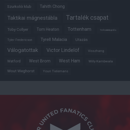
Tahith Chong
Szurkolói klub
Tartalék csapat
Taktikai mágnestábla
Tottenham
Tom Heaton
Toby Collyer
Trófeabibliográfia
Tyrell Malacia
Utazás
Tyler Fredericson
Válogatottak
Victor Lindelöf
Visszhang
West Ham
West Brom
Watford
Willy Kambwala
Wout Weghorst
Youri Tielemans