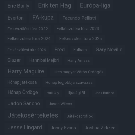
Erik ten Hag
Európa-liga
Eric Bailly
FA-kupa
Everton
Facundo Pellistri
Felkészülési túra 2022
Felkészülési túra 2023
Felkészülési túra 2024
Felkészülési túra 2025
Fred
Gary Neville
Fulham
Felkészülési túra 2026
Glazer
Hannibal Mejbri
Harry Amass
Harry Maguire
Híres magyar Vörös Ördögök
Hónap játékosa
Hónap legjobbja szavazás
Hónap Ördöge
Ifjúsági BL
Hull City
Jack Butland
Jadon Sancho
Jason Wilcox
Játékosértékelés
Játékosprofilok
Jesse Lingard
Jonny Evans
Joshua Zirkzee