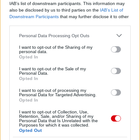
IAB’s list of downstream participants. This information may
Meccs Center
also be disclosed by us to third parties on the
IAB’s List of
Downstream Participants
that may further disclose it to other
third parties.
Paris Saint-Germain
vs
Please note that this website/app uses one or more Google
Personal Data Processing Opt Outs
Manchester United
services and may gather and store information including but
not limited to your visit or usage behaviour. You may click to
I want to opt-out of the Sharing of my
personal data.
Felkészülési szezon 4. mérkőzés
grant or deny consent to Google and its third-party tags to
Opted In
Nya Ullevi, Göteborg
use your data for below specified purposes in below Google
2026-08-08 17:00
consent section.
I want to opt-out of the Sale of my
Personal Data.
1 nap 15 óra 44 perc 19 másodperc
Opted In
I want to opt-out of processing my
Personal Data for Targeted Advertising.
Leeds United
vs
Manchester United
2026-08-12 20:30
Opted In
AC Milan
vs
Manchester United
2026-08-15 18:00
I want to opt-out of Collection, Use,
Retention, Sale, and/or Sharing of my
Personal Data that Is Unrelated with the
ELŐZŐ MÉRKŐZÉSEK
Purposes for which it was collected.
Opted Out