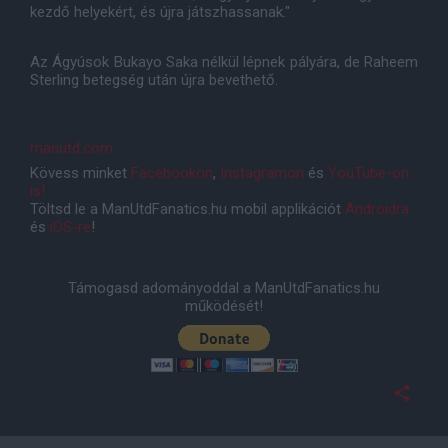
kezdő helyekért, és újra játszhassanak."
Az Ágyúsok Bukayo Saka nélkül lépnek pályára, de Raheem
Sterling betegség után újra bevethető.
manutd.com
Kövess minket
Facebookon
,
Instagramon
és
YouTube-on
is!
Töltsd le a ManUtdFanatics.hu mobil applikációt
Androidra
és
iOS-re
!
Támogasd adományoddal a ManUtdFanatics.hu
működését!