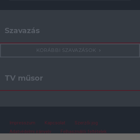
Szavazás
KORÁBBI SZAVAZÁSOK
TV műsor
Impresszum
Kapcsolat
Szerzői jog
Adatvédelmi irányelv
Felhasználói feltételek