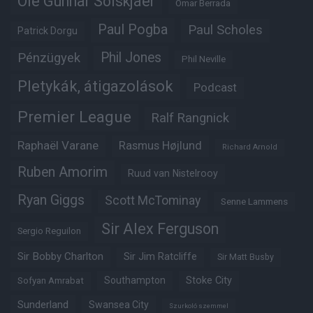
Ole Gunnar Solskjaer
Omar Berrada
Paul Pogba
Paul Scholes
Patrick Dorgu
Phil Jones
Pénzügyek
Phil Neville
Pletykák, átigazolások
Podcast
Premier League
Ralf Rangnick
Raphaël Varane
Rasmus Højlund
Richard Arnold
Ruben Amorim
Ruud van Nistelrooy
Ryan Giggs
Scott McTominay
Senne Lammens
Sir Alex Ferguson
Sergio Reguilon
Sir Bobby Charlton
Sir Jim Ratcliffe
Sir Matt Busby
Southampton
Stoke City
Sofyan Amrabat
Sunderland
Swansea City
Szurkoló szemmel