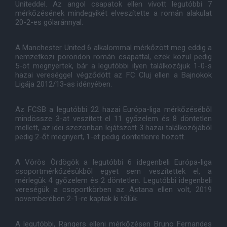
Uniteddel. Az angol csapatok ellen vívott legutóbbi 7
mérkőzésének mindegyikét elveszítette a román alakulat
20-2-es gólaránnyal.
A Manchester United 6 alkalommal mérkőzött meg eddig a
nemzetközi porondon román csapattal, ezek közül pedig
5-öt megnyertek, bár a legutóbbi ilyen találkozójuk 1-0-s
hazai vereséggel végződött az FC Cluj ellen a Bajnokok
Ligája 2012/13-as idényében.
Az FCSB a legutóbbi 22 hazai Európa-liga mérkőzéséből
mindössze 3-at veszített el 11 győzelem és 8 döntetlen
mellett, az idei szezonban lejátszott 3 hazai találkozójából
pedig 2-őt megnyert, 1-et pedig döntetlenre hozott.
A Vörös Ördögök a legutóbbi 6 idegenbeli Európa-liga
csoportmérkőzésükből egyet sem veszítettek el, a
mérlegük 4 győzelem és 2 döntetlen. Legutóbbi idegenbeli
vereségük a csoportkörben az Astana ellen volt, 2019
novemberében 2-1-re kaptak ki tőlük.
A legutóbbi, Rangers elleni mérkőzésen Bruno Fernandes