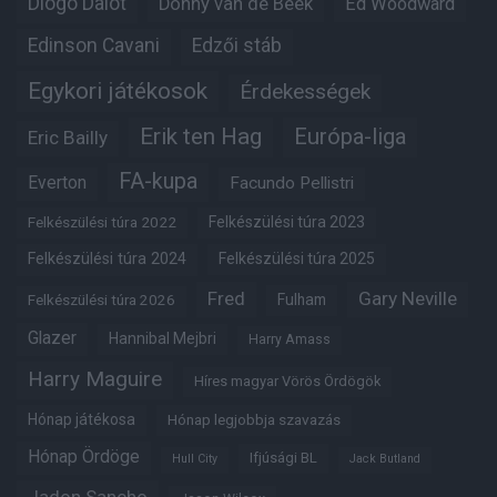
Diogo Dalot
Donny van de Beek
Ed Woodward
Edinson Cavani
Edzői stáb
Egykori játékosok
Érdekességek
Erik ten Hag
Európa-liga
Eric Bailly
FA-kupa
Everton
Facundo Pellistri
Felkészülési túra 2022
Felkészülési túra 2023
Felkészülési túra 2024
Felkészülési túra 2025
Fred
Gary Neville
Fulham
Felkészülési túra 2026
Glazer
Hannibal Mejbri
Harry Amass
Harry Maguire
Híres magyar Vörös Ördögök
Hónap játékosa
Hónap legjobbja szavazás
Hónap Ördöge
Ifjúsági BL
Hull City
Jack Butland