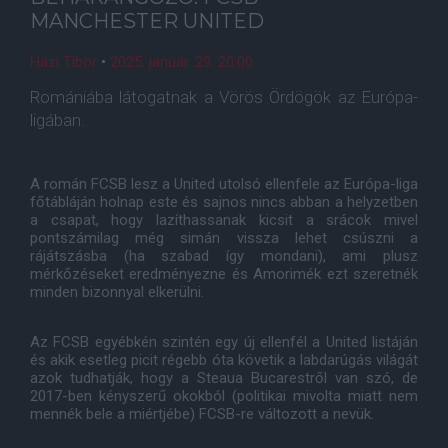
MANCHESTER UNITED
Házi Tibor
•
2025. január. 29. 20:00
Romániába látogatnak a Vörös Ördögök az Európa-
ligában.
A román FCSB lesz a United utolsó ellenfele az Európa-liga
főtábláján holnap este és sajnos nincs abban a helyzetben
a csapat, hogy lazíthassanak kicsit a srácok mivel
pontszámilag még simán vissza lehet csúszni a
rájátszásba (ha szabad így mondani), ami plusz
mérkőzéseket eredményezne és Amorimék ezt szeretnék
minden bizonnyal elkerülni.
Az FCSB egyébkén szintén egy új ellenfél a United listáján
és akik esetleg picit régebb óta követik a labdarúgás világát
azok tudhatják, hogy a Steaua Bucarestről van szó, de
2017-ben kényszerű okokból (politikai mivolta miatt nem
mennék bele a miértjébe) FCSB-re változott a nevük.