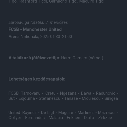
1 gól, Rashford 1 gól, Garnacho 1 gól, Maguire 1 gól
Európa-liga főtábla, 8. mérkőzés
FCSB - Manchester United
Arena Nationala, 2025.01.30. 21:00
A találkozó játékvezetője:
Harm Osmers (német)
Lehetséges kezdőcsapatok:
FCSB: Tarnovanu - Cretu - Ngezana - Dawa - Radunovic -
Sut - Edjouma - Stefanescu - Tanase - Miculescu - Birligea
United: Bayindir - De Ligt - Maguire - Martinez - Mazraoui -
Collyer - Fernandes - Malacia - Eriksen - Diallo - Zirkzee