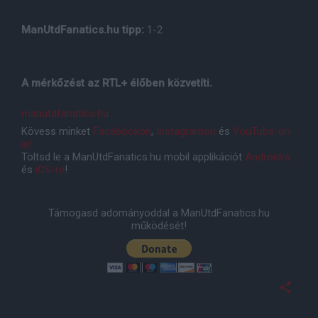
ManUtdFanatics.hu tipp:
1-2
A mérkőzést az RTL+ élőben közvetíti.
manutdfanatics.hu
Kövess minket
Facebookon
,
Instagramon
és
YouTube-on
is!
Töltsd le a ManUtdFanatics.hu mobil applikációt
Androidra
és
iOS-re
!
Támogasd adományoddal a ManUtdFanatics.hu
működését!