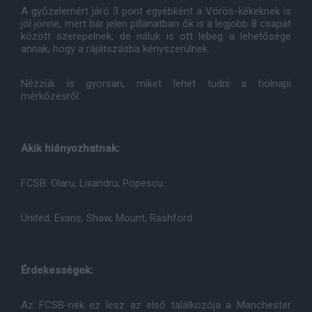
A győzelemért járó 3 pont egyébként a Vörös-kékeknek is
jól jönne, mert bár jelen pillanatban ők is a legjobb 8 csapat
között szerepelnek, de náluk is ott lebeg a lehetősége
annak, hogy a rájátszásba kényszerülnek.
Nézzük is gyorsan, miket lehet tudni a holnapi
mérkőzésről.
Akik hiányozhatnak:
FCSB: Olaru, Lixandru, Popescu
United: Evans, Shaw, Mount, Rashford
Érdekességek:
Az FCSB-nek ez lesz az első találkozója a Manchester