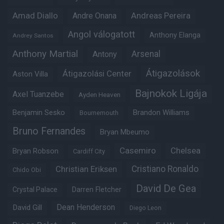
Amad Diallo
Andre Onana
Andreas Pereira
Angol válogatott
Anthony Elanga
Andrey Santos
Anthony Martial
Arsenal
Antony
Átigazolások
Átigazolási Center
Aston Villa
Bajnokok Ligája
Axel Tuanzebe
Ayden Heaven
Benjamin Sesko
Brandon Williams
Bournemouth
Bruno Fernandes
Bryan Mbeumo
Casemiro
Chelsea
Bryan Robson
Cardiff City
Christian Eriksen
Cristiano Ronaldo
Chido Obi
David De Gea
Crystal Palace
Darren Fletcher
Dean Henderson
David Gill
Diego Leon