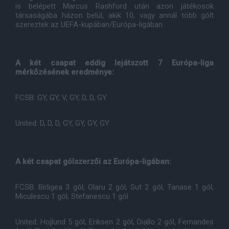
is belépett Marcus Rashford után azon játékosok
társaságába házon belül, akik 10, vagy annál több gólt
szereztek az UEFA-kupában/Európa-ligában.
A két csapat eddig lejátszott 7 Európa-liga
mérkőzésének eredménye:
FCSB: GY, GY, V, GY, D, D, GY
United: D, D, D, GY, GY, GY, GY
A két csapat gólszerzői az Európa-ligában:
FCSB: Birligea 3 gól, Olaru 2 gól, Sut 2 gól, Tanase 1 gól,
Miculescu 1 gól, Stefanescu 1 gól
United: Hojlund 5 gól, Eriksen 2 gól, Diallo 2 gól, Fernandes