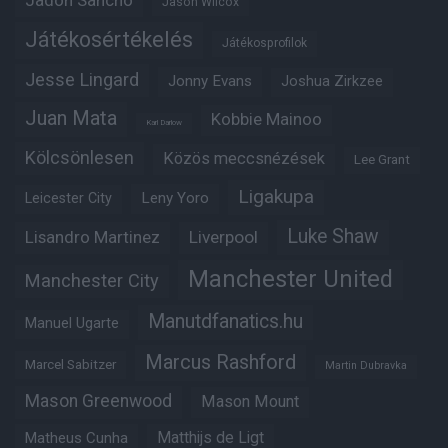
Jadon Sancho
Jason Wilcox
Játékosértékelés
Játékosprofilok
Jesse Lingard
Jonny Evans
Joshua Zirkzee
Juan Mata
Kobbie Mainoo
Karl Darlow
Kölcsönlesen
Közös meccsnézések
Lee Grant
Ligakupa
Leny Yoro
Leicester City
Luke Shaw
Lisandro Martinez
Liverpool
Manchester United
Manchester City
Manutdfanatics.hu
Manuel Ugarte
Marcus Rashford
Marcel Sabitzer
Martin Dubravka
Mason Greenwood
Mason Mount
Matheus Cunha
Matthijs de Ligt