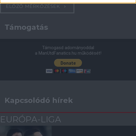
ELŐZŐ MÉRKŐZÉSEK
Támogatás
Támogasd adományoddal
a ManUtdFanatics.hu működését!
Kapcsolódó hírek
EURÓPA-LIGA