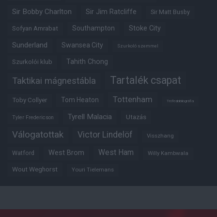
Sir Bobby Charlton
Sir Jim Ratcliffe
Sir Matt Busby
Southampton
Stoke City
Sofyan Amrabat
Sunderland
Swansea City
Szurkoló szemmel
Tahith Chong
Szurkolói klub
Tartalék csapat
Taktikai mágnestábla
Tottenham
Tom Heaton
Toby Collyer
Trófeabibliográfia
Tyrell Malacia
Utazás
Tyler Fredericson
Válogatottak
Victor Lindelöf
Visszhang
West Ham
West Brom
Watford
Willy Kambwala
Wout Weghorst
Youri Tielemans