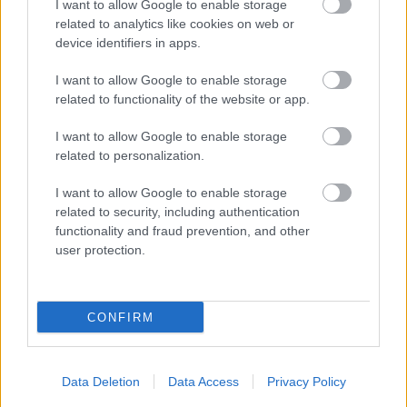
I want to allow Google to enable storage
related to analytics like cookies on web or
device identifiers in apps.
I want to allow Google to enable storage
related to functionality of the website or app.
Meccs Center
I want to allow Google to enable storage
related to personalization.
Leeds United
vs
Manchester
I want to allow Google to enable storage
related to security, including authentication
United
functionality and fraud prevention, and other
user protection.
Felkészülési szezon 5. mérkőzés
Croke Park, Dublin
2026-08-12 20:30
CONFIRM
3 nap 3 óra 19 perc 9 másodperc
AC Milan
vs
Manchester United
2026-08-15 18:00
Data Deletion
Data Access
Privacy Policy