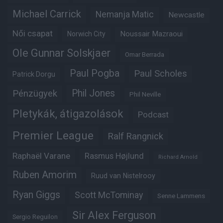
Michael Carrick
Nemanja Matic
Newcastle
Női csapat
Noussair Mazraoui
Norwich City
Ole Gunnar Solskjaer
Omar Berrada
Paul Pogba
Paul Scholes
Patrick Dorgu
Phil Jones
Pénzügyek
Phil Neville
Pletykák, átigazolások
Podcast
Premier League
Ralf Rangnick
Raphaël Varane
Rasmus Højlund
Richard Arnold
Ruben Amorim
Ruud van Nistelrooy
Ryan Giggs
Scott McTominay
Senne Lammens
Sir Alex Ferguson
Sergio Reguilon