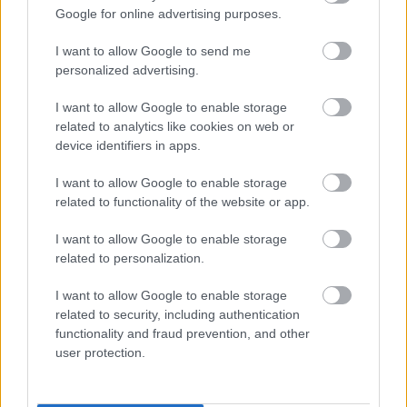
Meccs Center
Google for online advertising purposes.
I want to allow Google to send me
personalized advertising.
Paris Saint-Germain
vs
I want to allow Google to enable storage
Manchester United
related to analytics like cookies on web or
device identifiers in apps.
Felkészülési szezon 4. mérkőzés
Nya Ullevi, Göteborg
2026-08-08 17:00
I want to allow Google to enable storage
related to functionality of the website or app.
0 nap 17 óra 8 perc 40 másodperc
I want to allow Google to enable storage
related to personalization.
Leeds United
vs
Manchester United
2026-08-12 20:30
I want to allow Google to enable storage
AC Milan
vs
Manchester United
2026-08-15 18:00
related to security, including authentication
functionality and fraud prevention, and other
user protection.
ELŐZŐ MÉRKŐZÉSEK