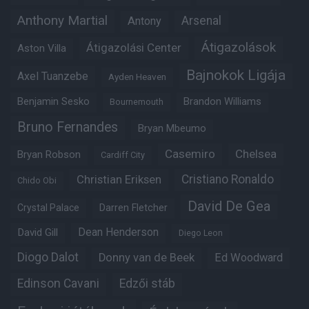
Anthony Martial
Arsenal
Antony
Átigazolások
Átigazolási Center
Aston Villa
Bajnokok Ligája
Axel Tuanzebe
Ayden Heaven
Benjamin Sesko
Brandon Williams
Bournemouth
Bruno Fernandes
Bryan Mbeumo
Casemiro
Chelsea
Bryan Robson
Cardiff City
Christian Eriksen
Cristiano Ronaldo
Chido Obi
David De Gea
Crystal Palace
Darren Fletcher
Dean Henderson
David Gill
Diego Leon
Diogo Dalot
Donny van de Beek
Ed Woodward
Edinson Cavani
Edzői stáb