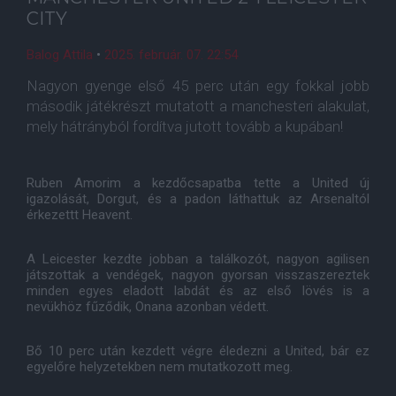
CITY
Balog Attila
•
2025. február. 07. 22:54
Nagyon gyenge első 45 perc után egy fokkal jobb
második játékrészt mutatott a manchesteri alakulat,
mely hátrányból fordítva jutott tovább a kupában!
Ruben Amorim a kezdőcsapatba tette a United új
igazolását, Dorgut, és a padon láthattuk az Arsenaltól
érkezettt Heavent.
A Leicester kezdte jobban a találkozót, nagyon agilisen
játszottak a vendégek, nagyon gyorsan visszaszereztek
minden egyes eladott labdát és az első lövés is a
nevükhöz fűződik, Onana azonban védett.
Bő 10 perc után kezdett végre éledezni a United, bár ez
egyelőre helyzetekben nem mutatkozott meg.