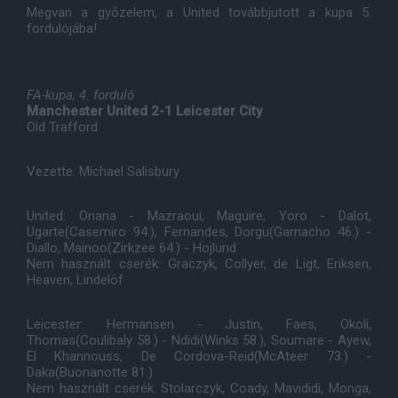
Megvan a győzelem, a United továbbjutott a kupa 5.
fordulójába!
FA-kupa, 4. forduló
Manchester United 2-1 Leicester City
Old Trafford
Vezette: Michael Salisbury
United: Onana - Mazraoui, Maguire, Yoro - Dalot,
Ugarte(Casemiro 94.), Fernandes, Dorgu(Garnacho 46.) -
Diallo, Mainoo(Zirkzee 64.) - Hojlund
Nem használt cserék: Graczyk, Collyer, de Ligt, Eriksen,
Heaven, Lindelöf
Leicester: Hermansen - Justin, Faes, Okoli,
Thomas(Coulibaly 58.) - Ndidi(Winks 58.), Soumare - Ayew,
El Khannouss, De Cordova-Reid(McAteer 73.) -
Daka(Buonanotte 81.)
Nem használt cserék: Stolarczyk, Coady, Mavididi, Monga,