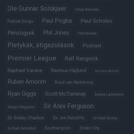
Ole Gunnar Solskjaer
Omar Berrada
Paul Pogba
Paul Scholes
Patrick Dorgu
Phil Jones
Pénzügyek
Phil Neville
Pletykák, átigazolások
Podcast
Premier League
Ralf Rangnick
Raphaël Varane
Rasmus Højlund
Richard Arnold
Ruben Amorim
Ruud van Nistelrooy
Ryan Giggs
Scott McTominay
Senne Lammens
Sir Alex Ferguson
Sergio Reguilon
Sir Bobby Charlton
Sir Jim Ratcliffe
Sir Matt Busby
Southampton
Stoke City
Sofyan Amrabat