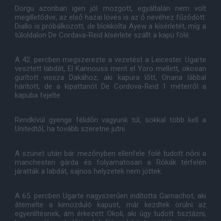
Dorgu azonban igen jól mozgott, egyáltalán nem volt
megilletődve, az első hazai lövés is az ő nevéhez fűződött.
Diallo is próbálkozott, de blokkolta Ayew a kísérletét, míg a
túloldalon De Cordava-Reid kísérlete szállt a kapu fölé.
A 42. percben megszerezte a vezetést a Leicester. Ugarte
vesztett labdát, El Kannouss ment el Yoro mellett, okosan
gurított vissza Dakához, aki kapura lőtt, Onana lábbal
hárított, de a kipattanót De Cordova-Reid 1 méterről a
kapuba fejelte.
Rendkívül gyenge félidőn vagyunk túl, sokkal több kell a
Unitedtől, ha tovább szeretne jutni.
A szünet után bár mezőnyben ellenfele fölé tudott nőni a
manchesteri gárda és folyamatosan a Rókák térfelén
járatták a labdát, sajnos helyzetek nem jöttek.
A 65. percben Ugarte nagyszerűen indította Garnachot, aki
átemelte a kimozduló kapust, már kezdtek örülni az
egyenlítésnek, ám érkezett Okoli, aki úgy tudott tisztázni,