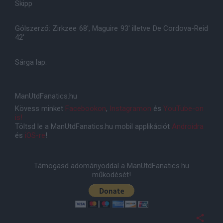
Skipp
Gólszerző: Zirkzee 68', Maguire 93' illetve De Cordova-Reid
42'
Sárga lap:
ManUtdFanatics.hu
Kövess minket
Facebookon
,
Instagramon
és
YouTube-on
is!
Töltsd le a ManUtdFanatics.hu mobil applikációt
Androidra
és
iOS-re
!
Támogasd adományoddal a ManUtdFanatics.hu
működését!