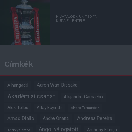
HIVATALOS A UNITED FA-
KUPA ELLENFELE
Címkék
Aaron Wan-Bissaka
A hangadó
Akadémiai csapat
Alejandro Garnacho
Alex Telles
Altay Bayindir
Alvaro Fernandez
Amad Diallo
Andre Onana
Andreas Pereira
Angol válogatott
Anthony Elanga
Andrey Santos