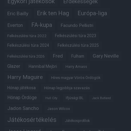
Egykori játékosok
Érdekességek
Erik ten Hag
Európa-liga
Eric Bailly
FA-kupa
Everton
Facundo Pellistri
Felkészülési túra 2022
Felkészülési túra 2023
Felkészülési túra 2024
Felkészülési túra 2025
Fred
Gary Neville
Fulham
Felkészülési túra 2026
Glazer
Hannibal Mejbri
Harry Amass
Harry Maguire
Híres magyar Vörös Ördögök
Hónap játékosa
Hónap legjobbja szavazás
Hónap Ördöge
Ifjúsági BL
Hull City
Jack Butland
Jadon Sancho
Jason Wilcox
Játékosértékelés
Játékosprofilok