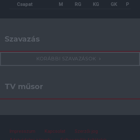
Csapat
M
RG
KG
GK
P
Szavazás
KORÁBBI SZAVAZÁSOK
TV műsor
Impresszum
Kapcsolat
Szerzői jog
Adatvédelmi irányelv
Felhasználói feltételek