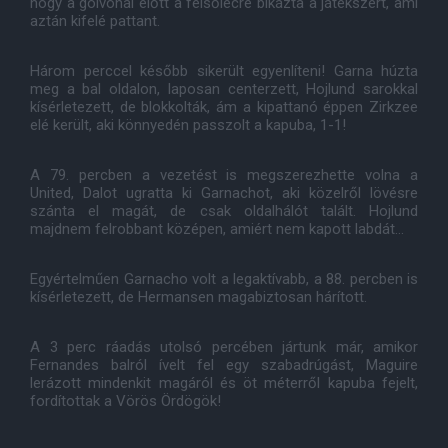
hogy a gólvonal előtt a felsőlécre bikázta a játékszert, ami
aztán kifelé pattant.
Három perccel később sikerült egyenlíteni! Garna húzta
meg a bal oldalon, laposan centerzett, Hojlund sarokkal
kísérletezett, de blokkolták, ám a kipattanó éppen Zirkzee
elé került, aki könnyedén passzolt a kapuba, 1-1!
A 79. percben a vezetést is megszerezhette volna a
United, Dalot ugratta ki Garnachot, aki közelről lövésre
szánta el magát, de csak oldalhálót talált. Hojlund
majdnem felrobbant középen, amiért nem kapott labdát...
Egyértelműen Garnacho volt a legaktívabb, a 88. percben is
kísérletezett, de Hermansen magabiztosan hárított.
A 3 perc ráadás utolsó percében jártunk már, amikor
Fernandes balról ívelt fel egy szabadrúgást, Maguire
lerázott mindenkit magáról és öt méterről kapuba fejelt,
fordítottak a Vörös Ördögök!