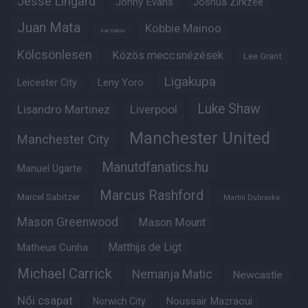
Jesse Lingard
Jonny Evans
Joshua Zirkzee
Juan Mata
Kobbie Mainoo
Karl Darlow
Kölcsönlesen
Közös meccsnézések
Lee Grant
Ligakupa
Leny Yoro
Leicester City
Luke Shaw
Lisandro Martinez
Liverpool
Manchester United
Manchester City
Manutdfanatics.hu
Manuel Ugarte
Marcus Rashford
Marcel Sabitzer
Martin Dubravka
Mason Greenwood
Mason Mount
Matheus Cunha
Matthijs de Ligt
Michael Carrick
Nemanja Matic
Newcastle
Női csapat
Noussair Mazraoui
Norwich City