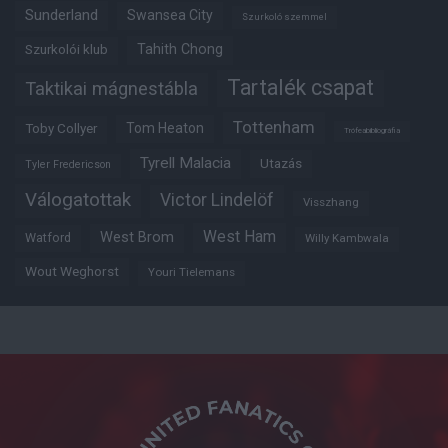
Sunderland
Swansea City
Szurkoló szemmel
Tahith Chong
Szurkolói klub
Tartalék csapat
Taktikai mágnestábla
Tottenham
Tom Heaton
Toby Collyer
Trófeabibliográfia
Tyrell Malacia
Utazás
Tyler Fredericson
Válogatottak
Victor Lindelöf
Visszhang
West Ham
West Brom
Watford
Willy Kambwala
Wout Weghorst
Youri Tielemans