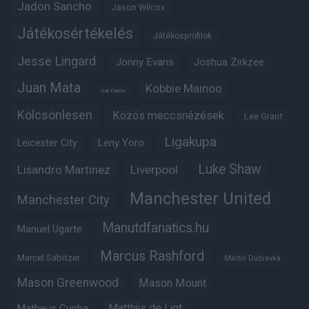
Jadon Sancho
Jason Wilcox
Játékosértékelés
Játékosprofilok
Jesse Lingard
Jonny Evans
Joshua Zirkzee
Juan Mata
Kobbie Mainoo
Karl Darlow
Kölcsönlesen
Közös meccsnézések
Lee Grant
Ligakupa
Leny Yoro
Leicester City
Luke Shaw
Lisandro Martinez
Liverpool
Manchester United
Manchester City
Manutdfanatics.hu
Manuel Ugarte
Marcus Rashford
Marcel Sabitzer
Martin Dubravka
Mason Greenwood
Mason Mount
Matthijs de Ligt
Matheus Cunha