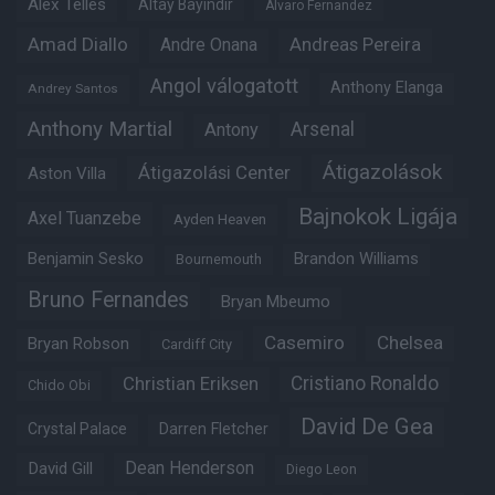
Alex Telles
Altay Bayindir
Alvaro Fernandez
Amad Diallo
Andre Onana
Andreas Pereira
Angol válogatott
Anthony Elanga
Andrey Santos
Anthony Martial
Arsenal
Antony
Átigazolások
Átigazolási Center
Aston Villa
Bajnokok Ligája
Axel Tuanzebe
Ayden Heaven
Benjamin Sesko
Brandon Williams
Bournemouth
Bruno Fernandes
Bryan Mbeumo
Casemiro
Chelsea
Bryan Robson
Cardiff City
Christian Eriksen
Cristiano Ronaldo
Chido Obi
David De Gea
Crystal Palace
Darren Fletcher
Dean Henderson
David Gill
Diego Leon