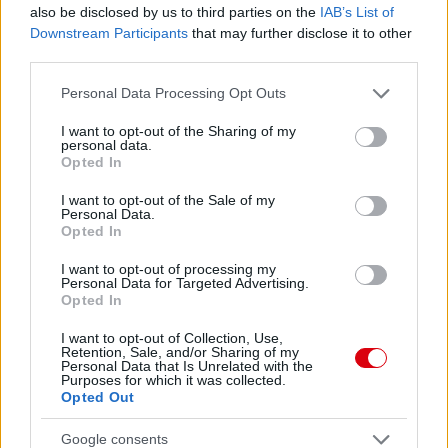
also be disclosed by us to third parties on the
IAB’s List of
Downstream Participants
that may further disclose it to other
third parties.
Please note that this website/app uses one or more Google
Personal Data Processing Opt Outs
services and may gather and store information including but
not limited to your visit or usage behaviour. You may click to
I want to opt-out of the Sharing of my
Meccs Center
personal data.
grant or deny consent to Google and its third-party tags to
Opted In
use your data for below specified purposes in below Google
consent section.
I want to opt-out of the Sale of my
Leeds United
vs
Manchester
Personal Data.
Opted In
United
I want to opt-out of processing my
Personal Data for Targeted Advertising.
Felkészülési szezon 5. mérkőzés
Opted In
Croke Park, Dublin
2026-08-12 20:30
I want to opt-out of Collection, Use,
Retention, Sale, and/or Sharing of my
Personal Data that Is Unrelated with the
2 nap 9 óra 44 perc 13 másodperc
Purposes for which it was collected.
Opted Out
AC Milan
vs
Manchester United
2026-08-15 18:00
Google consents