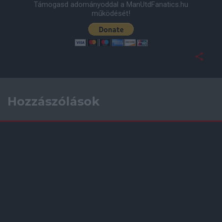
Támogasd adományoddal a ManUtdFanatics.hu
működését!
Hozzászólások