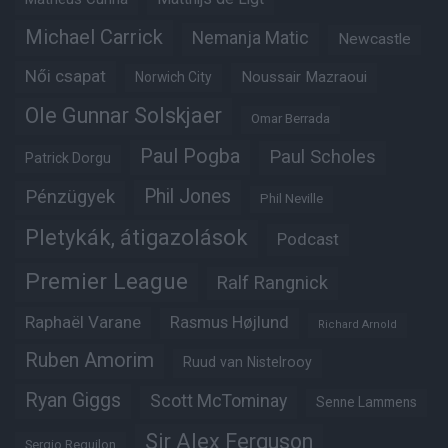
Michael Carrick
Nemanja Matic
Newcastle
Női csapat
Noussair Mazraoui
Norwich City
Ole Gunnar Solskjaer
Omar Berrada
Paul Pogba
Paul Scholes
Patrick Dorgu
Phil Jones
Pénzügyek
Phil Neville
Pletykák, átigazolások
Podcast
Premier League
Ralf Rangnick
Raphaël Varane
Rasmus Højlund
Richard Arnold
Ruben Amorim
Ruud van Nistelrooy
Ryan Giggs
Scott McTominay
Senne Lammens
Sir Alex Ferguson
Sergio Reguilon