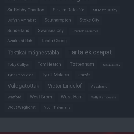
Sir Bobby Charlton
Sir Jim Ratcliffe
Sir Matt Busby
Southampton
Stoke City
Sofyan Amrabat
Sunderland
Swansea City
Szurkoló szemmel
Tahith Chong
Szurkolói klub
Tartalék csapat
Taktikai mágnestábla
Tottenham
Tom Heaton
Toby Collyer
Trófeabibliográfia
Tyrell Malacia
Utazás
Tyler Fredericson
Válogatottak
Victor Lindelöf
Visszhang
West Ham
West Brom
Watford
Willy Kambwala
Wout Weghorst
Youri Tielemans