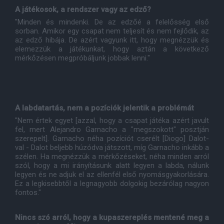
A játékosok, a rendszer vagy az edző?
"Minden és mindenki. De az edzőé a felelősség első
sorban. Amikor egy csapat nem teljesít és nem fejlődik, az
az edző hibája. De azért vagyunk itt, hogy megnézzük és
elemezzük a játékunkat, hogy aztán a következő
mérkőzésen megpróbáljunk jobbak lenni."
A labdatartás, nem a pozíciók jelentik a problémát
"Nem értek egyet [azzal, hogy a csapat játéka azért javult
fel, mert Alejandro Garnacho a "megszokott" posztján
szerepelt]. Garnacho néha pozíciót cserélt [Diogo] Dalot-
val - Dalot beljebb húzódva játszott, míg Garnacho inkább a
szélen. Ha megnézzük a mérkőzéseket, néha minden arról
szól, hogy a mi irányításunk alatt legyen a labda, nálunk
legyen és ne adjuk el az ellenfél első nyomásgyakorlására.
Ez a legkisebbtől a legnagyobb dolgokig bezárólag nagyon
fontos."
Nincs szó arról, hogy a kupaszereplés mentené meg a