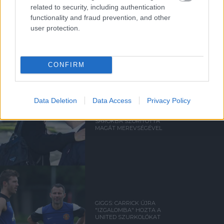
related to security, including authentication
functionality and fraud prevention, and other
AMORIM: VOLTAK HIBÁIM A
user protection.
UNITEDNÉL, BOCSÁNAT A
SZURKOLÓKTÓL
CONFIRM
Data Deletion
Data Access
Privacy Policy
BERRADA: AMORIM
SAROKBA SZORÍTOTTA
MAGÁT MEREVSÉGÉVEL
GIGGS: CARRICK ÚJRA
"IZGALOMBA" HOZTA A
UNITED SZURKOLÓKAT