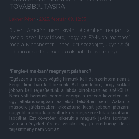
TOVÁBBJUTÁSRA
Lakner Péter
•
2025. február. 08. 12:55
Ruben Amorim nem kívánt érdemben reagálni a
média azon felvetésére, hogy az FA-kupa mentheti
meg a Manchester United idei szezonját, ugyanis őt
jobban agasztják csapata aktuális teljesítményei.
"Fergie-time-ban" megnyert párharc?
"Egészen a meccs végéig hinnünk kell, de szerintem nem a
Fergie-time-ban kell bíznunk. Azt gondolom, hogy sokkal
jobban kell teljesítenünk a labda birtokában és anélkül is.
Nem volt bennünk semmi energia a meccs kezdetén, de
úgy általánosságban az első félidőben sem. Aztán a
második játékrészben elkezdtünk kicsit jobban játszani,
nagyobb iramra kapcsoltunk és megszereztük a kipattanó
labdákat. Ezt követően sikerült a magunk javára fordítani
az eseményeket és ez végülis egy jó eredmény, de a
teljesítmény nem volt az."