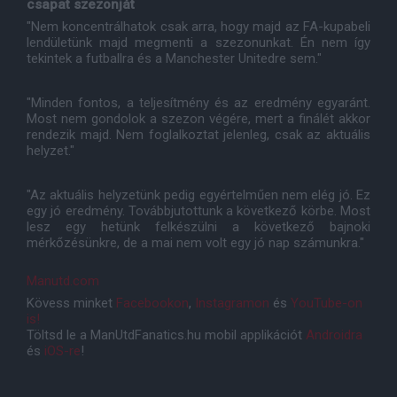
csapat szezonját
"Nem koncentrálhatok csak arra, hogy majd az FA-kupabeli
lendületünk majd megmenti a szezonunkat. Én nem így
tekintek a futballra és a Manchester Unitedre sem."
"Minden fontos, a teljesítmény és az eredmény egyaránt.
Most nem gondolok a szezon végére, mert a finálét akkor
rendezik majd. Nem foglalkoztat jelenleg, csak az aktuális
helyzet."
"Az aktuális helyzetünk pedig egyértelműen nem elég jó. Ez
egy jó eredmény. Továbbjutottunk a következő körbe. Most
lesz egy hetünk felkészülni a következő bajnoki
mérkőzésünkre, de a mai nem volt egy jó nap számunkra."
Manutd.com
Kövess minket
Facebookon
,
Instagramon
és
YouTube-on
is!
Töltsd le a ManUtdFanatics.hu mobil applikációt
Androidra
és
iOS-re
!