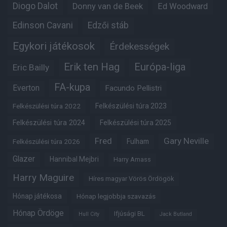
Diogo Dalot
Donny van de Beek
Ed Woodward
Edinson Cavani
Edzői stáb
Egykori játékosok
Érdekességek
Erik ten Hag
Európa-liga
Eric Bailly
FA-kupa
Everton
Facundo Pellistri
Felkészülési túra 2022
Felkészülési túra 2023
Felkészülési túra 2024
Felkészülési túra 2025
Fred
Gary Neville
Felkészülési túra 2026
Fulham
Glazer
Hannibal Mejbri
Harry Amass
Harry Maguire
Híres magyar Vörös Ördögök
Hónap játékosa
Hónap legjobbja szavazás
Hónap Ördöge
Ifjúsági BL
Hull City
Jack Butland