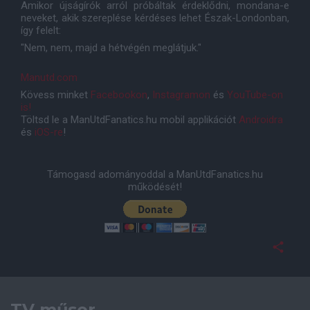
Amikor újságírók arról próbáltak érdeklődni, mondana-e
neveket, akik szereplése kérdéses lehet Észak-Londonban,
így felelt:
"Nem, nem, majd a hétvégén meglátjuk."
Manutd.com
Kövess minket
Facebookon
,
Instagramon
és
YouTube-on
is!
Töltsd le a ManUtdFanatics.hu mobil applikációt
Androidra
és
iOS-re
!
Támogasd adományoddal a ManUtdFanatics.hu
működését!
TV műsor