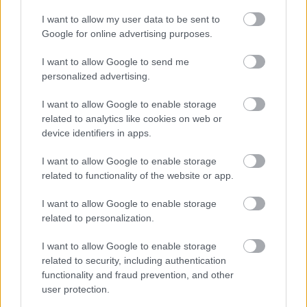
ELŐZŐ MÉRKŐZÉSEK
I want to allow my user data to be sent to
Google for online advertising purposes.
Támogatás
I want to allow Google to send me
personalized advertising.
Támogasd adományoddal
I want to allow Google to enable storage
a ManUtdFanatics.hu működését!
related to analytics like cookies on web or
device identifiers in apps.
I want to allow Google to enable storage
related to functionality of the website or app.
I want to allow Google to enable storage
Kapcsolódó hírek
related to personalization.
I want to allow Google to enable storage
RUBEN AMORIM
related to security, including authentication
functionality and fraud prevention, and other
user protection.