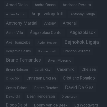
Amad Diallo
Andre Onana
Andreas Pereira
Angol válogatott
Anthony Elanga
Andrey Santos
Anthony Martial
Arsenal
Antony
Átigazolások
Átigazolási Center
Aston Villa
Bajnokok Ligája
Axel Tuanzebe
Ayden Heaven
Benjamin Sesko
Brandon Williams
Bournemouth
Bruno Fernandes
Bryan Mbeumo
Casemiro
Chelsea
Bryan Robson
Cardiff City
Christian Eriksen
Cristiano Ronaldo
Chido Obi
David De Gea
Crystal Palace
Darren Fletcher
Dean Henderson
David Gill
Diego Leon
Diogo Dalot
Donny van de Beek
Ed Woodward