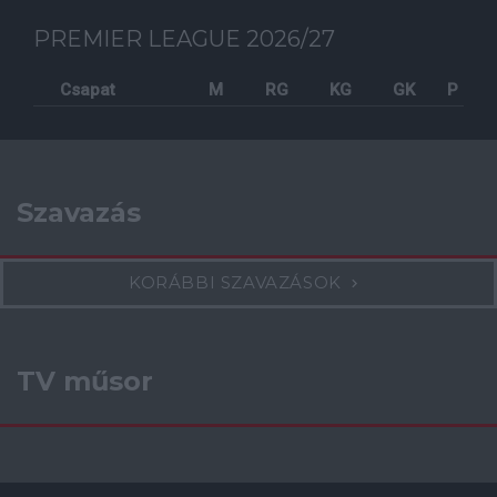
PREMIER LEAGUE 2026/27
Csapat
M
RG
KG
GK
P
Szavazás
KORÁBBI SZAVAZÁSOK
TV műsor