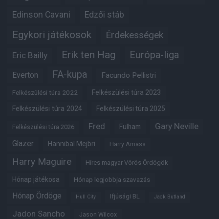
Edinson Cavani
Edzői stáb
Egykori játékosok
Érdekességek
Erik ten Hag
Európa-liga
Eric Bailly
FA-kupa
Everton
Facundo Pellistri
Felkészülési túra 2022
Felkészülési túra 2023
Felkészülési túra 2024
Felkészülési túra 2025
Fred
Gary Neville
Fulham
Felkészülési túra 2026
Glazer
Hannibal Mejbri
Harry Amass
Harry Maguire
Híres magyar Vörös Ördögök
Hónap játékosa
Hónap legjobbja szavazás
Hónap Ördöge
Ifjúsági BL
Hull City
Jack Butland
Jadon Sancho
Jason Wilcox