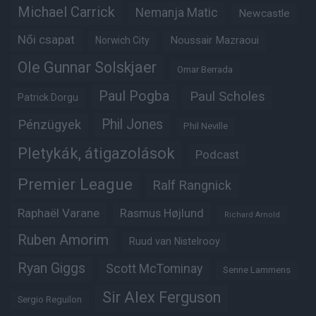
Michael Carrick
Nemanja Matic
Newcastle
Női csapat
Noussair Mazraoui
Norwich City
Ole Gunnar Solskjaer
Omar Berrada
Paul Pogba
Paul Scholes
Patrick Dorgu
Phil Jones
Pénzügyek
Phil Neville
Pletykák, átigazolások
Podcast
Premier League
Ralf Rangnick
Raphaël Varane
Rasmus Højlund
Richard Arnold
Ruben Amorim
Ruud van Nistelrooy
Ryan Giggs
Scott McTominay
Senne Lammens
Sir Alex Ferguson
Sergio Reguilon