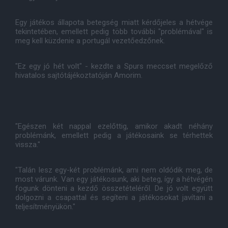
Egy játékos állapota betegség miatt kérdőjeles a hétvége
tekintetében, emellett pedig több további "problémával" is
meg kell küzdenie a portugál vezetőedzőnek.
"Ez egy jó hét volt" - kezdte a Spurs meccset megelőző
hivatalos sajtótájékoztatóján Amorim.
"Egészen két nappal ezelőttig, amikor akadt néhány
problémánk, emellett pedig a játékosaink se térhettek
vissza."
"Talán lesz egy-két problémánk, ami nem oldódik meg, de
most várunk. Van egy játékosunk, aki beteg, így a hétvégén
fogunk dönteni a kezdő összetételéről. De jó volt együtt
dolgozni a csapattal és segíteni a játékosokat javítani a
teljesítményükön."