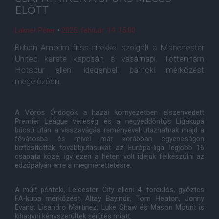
ELŐTT
Lakner Péter
•
2025. február. 14. 15:00
Ruben Amorim friss hírekkel szolgált a Manchester
United kerete kapcsán a vasárnapi, Tottenham
Hotspur elleni idegenbeli bajnoki mérkőzést
megelőzően.
A Vörös Ördögök a hazai környezetben elszenvedett
Premier League vereség és a negyeddöntős Ligakupa
búcsú után a visszavágás reményével utazhatnak majd a
fővárosba és mivel már korábban egyeneságon
biztosították továbbjutásukat az Európa-liga legjobb 16
csapata közé, így ezen a héten volt idejük felkészülni az
edzőpályán erre a megmérettetésre.
A múlt pénteki, Leicester City elleni 4. fordulós, győztes
FA-kupa mérkőzést Altay Bayindir, Tom Heaton, Jonny
Evans, Lisandro Martinez, Luke Shaw és Mason Mount is
kihagyni kényszerültek sérülés miatt.