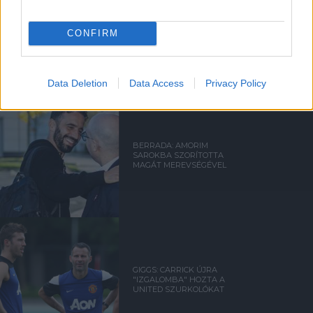
AMORIM: VOLTAK HIBÁIM A
UNITEDNÉL, BOCSÁNAT A
CONFIRM
SZURKOLÓKTÓL
Data Deletion
Data Access
Privacy Policy
BERRADA: AMORIM
SAROKBA SZORÍTOTTA
MAGÁT MEREVSÉGÉVEL
GIGGS: CARRICK ÚJRA
"IZGALOMBA" HOZTA A
UNITED SZURKOLÓKAT