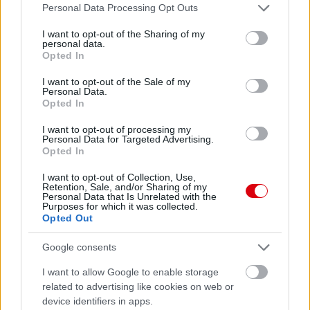
Please note that this website/app uses one or more Google
Personal Data Processing Opt Outs
services and may gather and store information including but
not limited to your visit or usage behaviour. You may click to
I want to opt-out of the Sharing of my
personal data.
grant or deny consent to Google and its third-party tags to
Meccs Center
Opted In
use your data for below specified purposes in below Google
consent section.
I want to opt-out of the Sale of my
Personal Data.
Opted In
Paris Saint-Germain
vs
I want to opt-out of processing my
Manchester United
Personal Data for Targeted Advertising.
Opted In
Felkészülési szezon 4. mérkőzés
Nya Ullevi, Göteborg
I want to opt-out of Collection, Use,
2026-08-08 17:00
Retention, Sale, and/or Sharing of my
Personal Data that Is Unrelated with the
Purposes for which it was collected.
2 nap 2 óra 34 perc 11 másodperc
Opted Out
Google consents
Leeds United
vs
Manchester United
2026-08-12 20:30
I want to allow Google to enable storage
AC Milan
vs
Manchester United
2026-08-15 18:00
related to advertising like cookies on web or
device identifiers in apps.