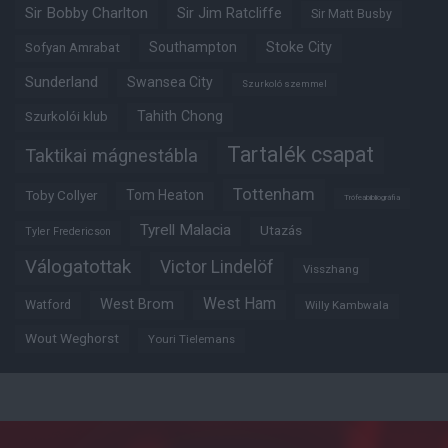
Sir Bobby Charlton
Sir Jim Ratcliffe
Sir Matt Busby
Southampton
Stoke City
Sofyan Amrabat
Sunderland
Swansea City
Szurkoló szemmel
Tahith Chong
Szurkolói klub
Tartalék csapat
Taktikai mágnestábla
Tottenham
Tom Heaton
Toby Collyer
Trófeabibliográfia
Tyrell Malacia
Utazás
Tyler Fredericson
Válogatottak
Victor Lindelöf
Visszhang
West Ham
West Brom
Watford
Willy Kambwala
Wout Weghorst
Youri Tielemans