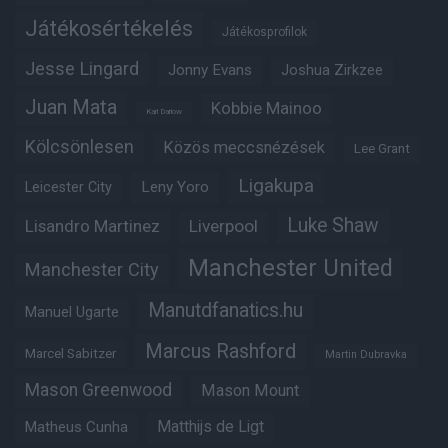
Játékosértékelés
Játékosprofilok
Jesse Lingard
Jonny Evans
Joshua Zirkzee
Juan Mata
Kobbie Mainoo
Karl Darlow
Kölcsönlesen
Közös meccsnézések
Lee Grant
Ligakupa
Leny Yoro
Leicester City
Luke Shaw
Lisandro Martinez
Liverpool
Manchester United
Manchester City
Manutdfanatics.hu
Manuel Ugarte
Marcus Rashford
Marcel Sabitzer
Martin Dubravka
Mason Greenwood
Mason Mount
Matheus Cunha
Matthijs de Ligt