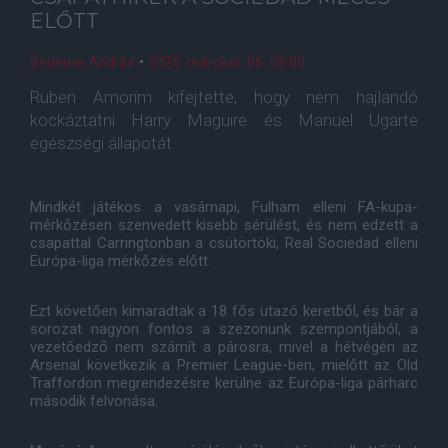
ELŐTT
Bederna András
•
2025. március. 06. 08:00
Ruben Amorim kifejtette, hogy nem hajlandó
kockáztatni Harry Maguire és Manuel Ugarte
egészségi állapotát.
Mindkét játékos a vasárnapi, Fulham elleni FA-kupa-
mérkőzésen szenvedett kisebb sérülést, és nem edzett a
csapattal Carringtonban a csütörtöki, Real Sociedad elleni
Európa-liga mérkőzés előtt.
Ezt követően kimaradtak a 18 fős utazó keretből, és bár a
sorozat nagyon fontos a szezonunk szempontjából, a
vezetőedző nem számít a párosra, mivel a hétvégén az
Arsenal következik a Premier League-ben, mielőtt az Old
Traffordon megrendezésre kerülne az Európa-liga párharc
második felvonása.