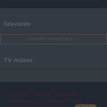
Szavazás
KORÁBBI SZAVAZÁSOK
TV műsor
Impresszum
Kapcsolat
Szerzői jog
Adatvédelmi irányelv
Felhasználói feltételek