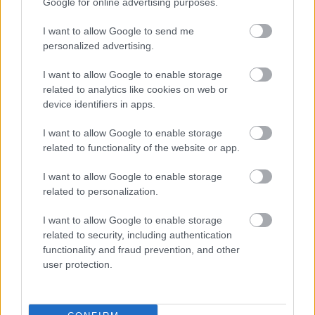
Google for online advertising purposes.
AMORIM: VOLTAK HIBÁIM A
UNITEDNÉL, BOCSÁNAT A
SZURKOLÓKTÓL
I want to allow Google to send me
personalized advertising.
I want to allow Google to enable storage
related to analytics like cookies on web or
device identifiers in apps.
BERRADA: AMORIM
I want to allow Google to enable storage
SAROKBA SZORÍTOTTA
MAGÁT MEREVSÉGÉVEL
related to functionality of the website or app.
I want to allow Google to enable storage
related to personalization.
I want to allow Google to enable storage
related to security, including authentication
functionality and fraud prevention, and other
GIGGS: CARRICK ÚJRA
"IZGALOMBA" HOZTA A
user protection.
UNITED SZURKOLÓKAT