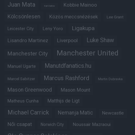
Juan Mata
Kobbie Mainoo
Karl Darlow
Kölcsönlesen
Közös meccsnézések
Lee Grant
Ligakupa
Leny Yoro
Leicester City
Luke Shaw
Lisandro Martinez
Liverpool
Manchester United
Manchester City
Manutdfanatics.hu
Manuel Ugarte
Marcus Rashford
Marcel Sabitzer
Martin Dubravka
Mason Greenwood
Mason Mount
Matheus Cunha
Matthijs de Ligt
Michael Carrick
Nemanja Matic
Newcastle
Női csapat
Noussair Mazraoui
Norwich City