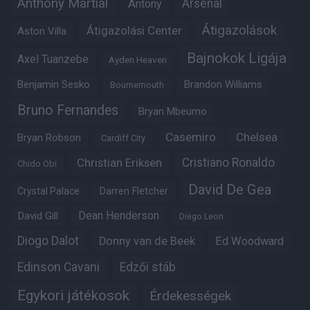
Anthony Martial
Arsenal
Antony
Átigazolások
Átigazolási Center
Aston Villa
Bajnokok Ligája
Axel Tuanzebe
Ayden Heaven
Benjamin Sesko
Brandon Williams
Bournemouth
Bruno Fernandes
Bryan Mbeumo
Casemiro
Chelsea
Bryan Robson
Cardiff City
Christian Eriksen
Cristiano Ronaldo
Chido Obi
David De Gea
Crystal Palace
Darren Fletcher
Dean Henderson
David Gill
Diego Leon
Diogo Dalot
Donny van de Beek
Ed Woodward
Edinson Cavani
Edzői stáb
Egykori játékosok
Érdekességek