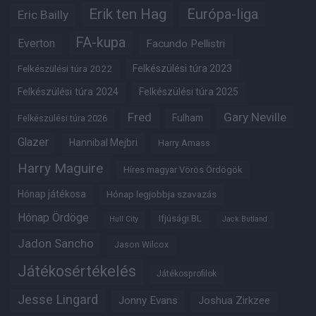
Erik ten Hag
Európa-liga
Eric Bailly
FA-kupa
Everton
Facundo Pellistri
Felkészülési túra 2022
Felkészülési túra 2023
Felkészülési túra 2024
Felkészülési túra 2025
Fred
Gary Neville
Fulham
Felkészülési túra 2026
Glazer
Hannibal Mejbri
Harry Amass
Harry Maguire
Híres magyar Vörös Ördögök
Hónap játékosa
Hónap legjobbja szavazás
Hónap Ördöge
Ifjúsági BL
Hull City
Jack Butland
Jadon Sancho
Jason Wilcox
Játékosértékelés
Játékosprofilok
Jesse Lingard
Jonny Evans
Joshua Zirkzee