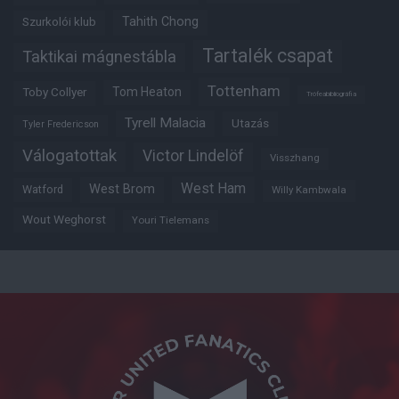
Tahith Chong
Szurkolói klub
Tartalék csapat
Taktikai mágnestábla
Tottenham
Tom Heaton
Toby Collyer
Trófeabibliográfia
Tyrell Malacia
Utazás
Tyler Fredericson
Válogatottak
Victor Lindelöf
Visszhang
West Ham
West Brom
Watford
Willy Kambwala
Wout Weghorst
Youri Tielemans