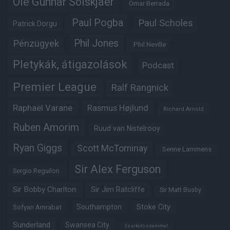
Ole Gunnar Solskjaer
Omar Berrada
Paul Pogba
Paul Scholes
Patrick Dorgu
Phil Jones
Pénzügyek
Phil Neville
Pletykák, átigazolások
Podcast
Premier League
Ralf Rangnick
Raphaël Varane
Rasmus Højlund
Richard Arnold
Ruben Amorim
Ruud van Nistelrooy
Ryan Giggs
Scott McTominay
Senne Lammens
Sir Alex Ferguson
Sergio Reguilon
Sir Bobby Charlton
Sir Jim Ratcliffe
Sir Matt Busby
Southampton
Stoke City
Sofyan Amrabat
Sunderland
Swansea City
Szurkoló szemmel