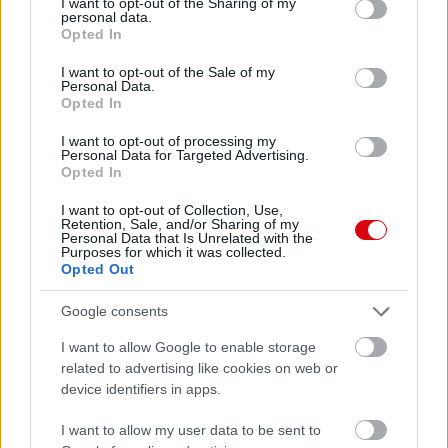
not limited to your visit or usage behaviour. You may click to
I want to opt-out of the Sharing of my
personal data.
grant or deny consent to Google and its third-party tags to
Opted In
Támogatás
use your data for below specified purposes in below Google
consent section.
I want to opt-out of the Sale of my
Personal Data.
Opted In
Támogasd adományoddal
a ManUtdFanatics.hu működését!
I want to opt-out of processing my
Personal Data for Targeted Advertising.
Opted In
I want to opt-out of Collection, Use,
Retention, Sale, and/or Sharing of my
Personal Data that Is Unrelated with the
Purposes for which it was collected.
Opted Out
Kapcsolódó hírek
Google consents
RUBEN AMORIM
I want to allow Google to enable storage
related to advertising like cookies on web or
device identifiers in apps.
I want to allow my user data to be sent to