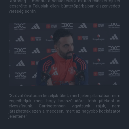
"Apróság" - mondta a sérüléseikről, miután mindkettőjüket
lecserélte a Falusiak elleni büntetőpárbajban elszenvedett
vereség során.
"Szóval óvatosan kezeljük őket, mert jelen pillanatban nem
engedhetjük meg, hogy hosszú időre több játékost is
elveszítsünk. Carringtonban vigyázunk rájuk, nem
játszhatnak ezen a meccsen, mert az nagyobb kockázatot
jelentene."