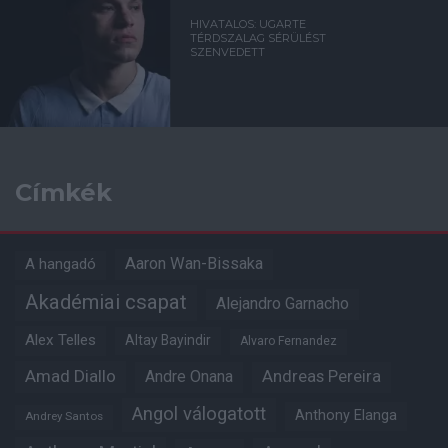
HIVATALOS: UGARTE
TÉRDSZALAG SÉRÜLÉST
SZENVEDETT
Címkék
Aaron Wan-Bissaka
A hangadó
Akadémiai csapat
Alejandro Garnacho
Alex Telles
Altay Bayindir
Alvaro Fernandez
Amad Diallo
Andre Onana
Andreas Pereira
Angol válogatott
Anthony Elanga
Andrey Santos