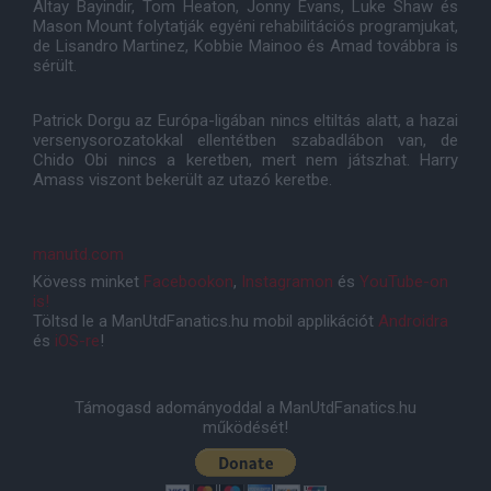
Altay Bayindir, Tom Heaton, Jonny Evans, Luke Shaw és
Mason Mount folytatják egyéni rehabilitációs programjukat,
de Lisandro Martinez, Kobbie Mainoo és Amad továbbra is
sérült.
Patrick Dorgu az Európa-ligában nincs eltiltás alatt, a hazai
versenysorozatokkal ellentétben szabadlábon van, de
Chido Obi nincs a keretben, mert nem játszhat. Harry
Amass viszont bekerült az utazó keretbe.
manutd.com
Kövess minket
Facebookon
,
Instagramon
és
YouTube-on
is!
Töltsd le a ManUtdFanatics.hu mobil applikációt
Androidra
és
iOS-re
!
Támogasd adományoddal a ManUtdFanatics.hu
működését!