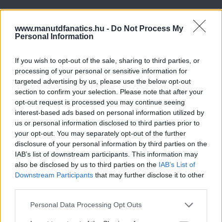
Meccs Center
www.manutdfanatics.hu -
Do Not Process My
Personal Information
If you wish to opt-out of the sale, sharing to third parties, or
Paris Saint-Germain
vs
processing of your personal or sensitive information for
Manchester United
targeted advertising by us, please use the below opt-out
section to confirm your selection. Please note that after your
Felkészülési szezon 4. mérkőzés
opt-out request is processed you may continue seeing
Nya Ullevi, Göteborg
interest-based ads based on personal information utilized by
2026-08-08 17:00
us or personal information disclosed to third parties prior to
your opt-out. You may separately opt-out of the further
1 nap 7 óra 40 perc 48 másodperc
disclosure of your personal information by third parties on the
IAB’s list of downstream participants. This information may
also be disclosed by us to third parties on the
IAB’s List of
Leeds United
vs
Manchester United
2026-08-12 20:30
Downstream Participants
that may further disclose it to other
third parties.
AC Milan
vs
Manchester United
2026-08-15 18:00
Please note that this website/app uses one or more Google
Personal Data Processing Opt Outs
ELŐZŐ MÉRKŐZÉSEK
services and may gather and store information including but