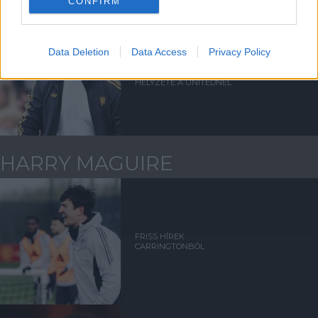
CONFIRM
Data Deletion
Data Access
Privacy Policy
EZÉRT VÁLT
TARTHATATLANNÁ AMORIM
HELYZETE A UNITEDNÉL
HARRY MAGUIRE
FRISS HÍREK
CARRINGTONBÓL