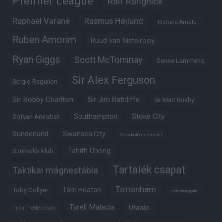
Premier League
Ralf Rangnick
Raphaël Varane
Rasmus Højlund
Richard Arnold
Ruben Amorim
Ruud van Nistelrooy
Ryan Giggs
Scott McTominay
Senne Lammens
Sir Alex Ferguson
Sergio Reguilon
Sir Bobby Charlton
Sir Jim Ratcliffe
Sir Matt Busby
Southampton
Stoke City
Sofyan Amrabat
Sunderland
Swansea City
Szurkoló szemmel
Tahith Chong
Szurkolói klub
Tartalék csapat
Taktikai mágnestábla
Tottenham
Tom Heaton
Toby Collyer
Trófeabibliográfia
Tyrell Malacia
Utazás
Tyler Fredericson