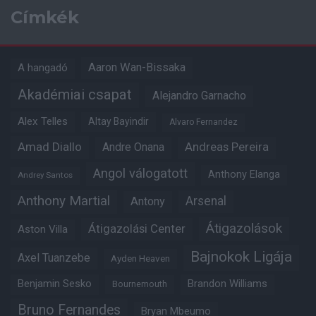
Címkék
Aaron Wan-Bissaka
A hangadó
Akadémiai csapat
Alejandro Garnacho
Alex Telles
Altay Bayindir
Alvaro Fernandez
Amad Diallo
Andre Onana
Andreas Pereira
Angol válogatott
Anthony Elanga
Andrey Santos
Anthony Martial
Arsenal
Antony
Átigazolások
Átigazolási Center
Aston Villa
Bajnokok Ligája
Axel Tuanzebe
Ayden Heaven
Benjamin Sesko
Brandon Williams
Bournemouth
Bruno Fernandes
Bryan Mbeumo