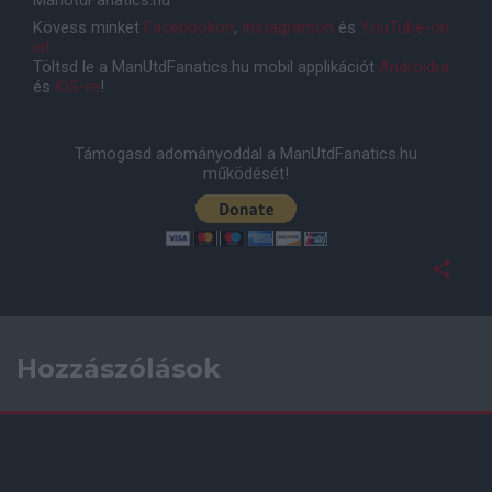
ManUtdFanatics.hu
Kövess minket
Facebookon
,
Instagramon
és
YouTube-on
is!
Töltsd le a ManUtdFanatics.hu mobil applikációt
Androidra
és
iOS-re
!
Támogasd adományoddal a ManUtdFanatics.hu
működését!
Hozzászólások