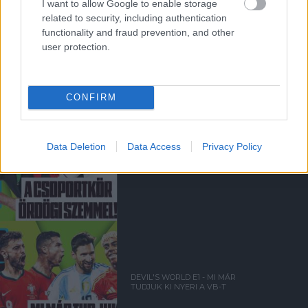
I want to allow Google to enable storage
related to security, including authentication
functionality and fraud prevention, and other
Kapcsolódó hírek
user protection.
PODCAST
CONFIRM
Data Deletion
Data Access
Privacy Policy
DEVIL'S WORLD E2 - A
CSOPORTKÖR ÖRDÖGI
SZEMMEL
DEVIL'S WORLD E1 - MI MÁR
TUDJUK KI NYERI A VB-T