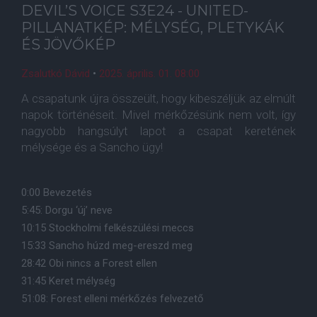
DEVIL’S VOICE S3E24 - UNITED-
PILLANATKÉP: MÉLYSÉG, PLETYKÁK
ÉS JÖVŐKÉP
Zsalutkó Dávid
•
2025. április. 01. 08:00
A csapatunk újra összeült, hogy kibeszéljük az elmúlt
napok történéseit. Mivel mérkőzésünk nem volt, így
nagyobb hangsúlyt lapot a csapat keretének
mélysége és a Sancho ügy!
0:00 Bevezetés
5:45: Dorgu ‘új’ neve
10:15 Stockholmi felkészülési meccs
15:33 Sancho húzd meg-ereszd meg
28:42 Obi nincs a Forest ellen
31:45 Keret mélység
51:08: Forest elleni mérkőzés felvezető