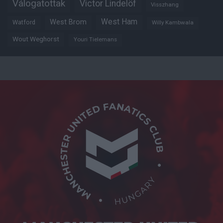
Válogatottak
Victor Lindelöf
Visszhang
West Ham
West Brom
Watford
Willy Kambwala
Wout Weghorst
Youri Tielemans