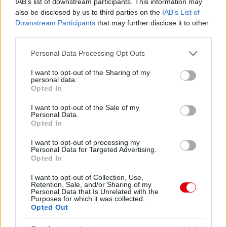
IAB’s list of downstream participants. This information may
also be disclosed by us to third parties on the
IAB’s List of
Downstream Participants
that may further disclose it to other
third parties.
Please note that this website/app uses one or more Google
Personal Data Processing Opt Outs
services and may gather and store information including but
not limited to your visit or usage behaviour. You may click to
I want to opt-out of the Sharing of my
personal data.
grant or deny consent to Google and its third-party tags to
Opted In
use your data for below specified purposes in below Google
consent section.
I want to opt-out of the Sale of my
Personal Data.
Opted In
Meccs Center
I want to opt-out of processing my
Personal Data for Targeted Advertising.
Opted In
Paris Saint-Germain
vs
I want to opt-out of Collection, Use,
Retention, Sale, and/or Sharing of my
Manchester United
Personal Data that Is Unrelated with the
Purposes for which it was collected.
Opted Out
Felkészülési szezon 4. mérkőzés
Nya Ullevi, Göteborg