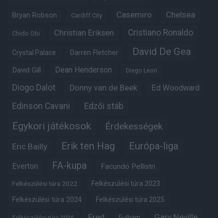
Casemiro
Chelsea
Bryan Robson
Cardiff City
Christian Eriksen
Cristiano Ronaldo
Chido Obi
David De Gea
Crystal Palace
Darren Fletcher
Dean Henderson
David Gill
Diego Leon
Diogo Dalot
Donny van de Beek
Ed Woodward
Edinson Cavani
Edzői stáb
Egykori játékosok
Érdekességek
Erik ten Hag
Európa-liga
Eric Bailly
FA-kupa
Everton
Facundo Pellistri
Felkészülési túra 2022
Felkészülési túra 2023
Felkészülési túra 2024
Felkészülési túra 2025
Fred
Gary Neville
Fulham
Felkészülési túra 2026