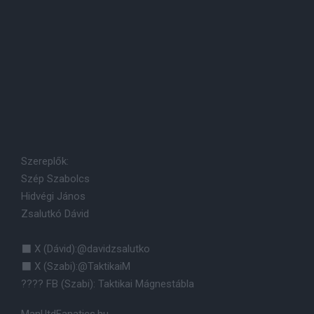
Szereplők:
Szép Szabolcs
Hidvégi János
Zsalutkó Dávid
⬛️ X (Dávid):@davidzsalutko
⬛️ X (Szabi):@TaktikaiM
???? FB (Szabi): Taktikai Mágnestábla