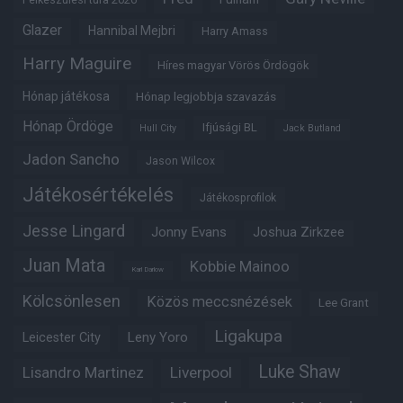
Glazer
Hannibal Mejbri
Harry Amass
Harry Maguire
Híres magyar Vörös Ördögök
Hónap játékosa
Hónap legjobbja szavazás
Hónap Ördöge
Ifjúsági BL
Hull City
Jack Butland
Jadon Sancho
Jason Wilcox
Játékosértékelés
Játékosprofilok
Jesse Lingard
Jonny Evans
Joshua Zirkzee
Juan Mata
Kobbie Mainoo
Karl Darlow
Kölcsönlesen
Közös meccsnézések
Lee Grant
Ligakupa
Leny Yoro
Leicester City
Luke Shaw
Lisandro Martinez
Liverpool