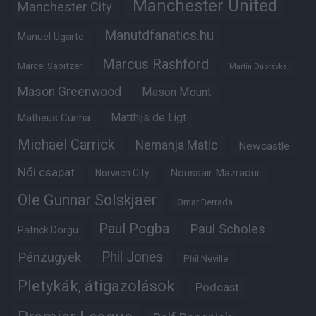
Manchester United
Manchester City
Manutdfanatics.hu
Manuel Ugarte
Marcus Rashford
Marcel Sabitzer
Martin Dubravka
Mason Greenwood
Mason Mount
Matheus Cunha
Matthijs de Ligt
Michael Carrick
Nemanja Matic
Newcastle
Női csapat
Noussair Mazraoui
Norwich City
Ole Gunnar Solskjaer
Omar Berrada
Paul Pogba
Paul Scholes
Patrick Dorgu
Phil Jones
Pénzügyek
Phil Neville
Pletykák, átigazolások
Podcast