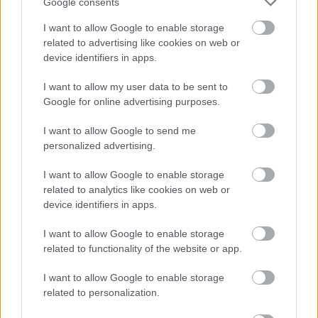
Google consents
2026-08-08 17:00
I want to allow Google to enable storage
1 nap 15 óra 58 perc 42 másodperc
related to advertising like cookies on web or
device identifiers in apps.
Leeds United
vs
Manchester United
2026-08-12 20:30
I want to allow my user data to be sent to
Google for online advertising purposes.
AC Milan
vs
Manchester United
2026-08-15 18:00
I want to allow Google to send me
ELŐZŐ MÉRKŐZÉSEK
personalized advertising.
I want to allow Google to enable storage
Támogatás
related to analytics like cookies on web or
device identifiers in apps.
I want to allow Google to enable storage
Támogasd adományoddal
related to functionality of the website or app.
a ManUtdFanatics.hu működését!
I want to allow Google to enable storage
related to personalization.