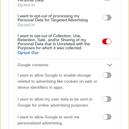
2026-08-08 17:00
Opted In
1 nap 23 óra 53 perc 27 másodperc
I want to opt-out of processing my
Personal Data for Targeted Advertising.
Opted In
Leeds United
vs
Manchester United
2026-08-12 20:30
I want to opt-out of Collection, Use,
Retention, Sale, and/or Sharing of my
AC Milan
vs
Manchester United
2026-08-15 18:00
Personal Data that Is Unrelated with the
Purposes for which it was collected.
Opted Out
ELŐZŐ MÉRKŐZÉSEK
Google consents
Támogatás
I want to allow Google to enable storage
related to advertising like cookies on web or
device identifiers in apps.
Támogasd adományoddal
I want to allow my user data to be sent to
a ManUtdFanatics.hu működését!
Google for online advertising purposes.
I want to allow Google to send me
personalized advertising.