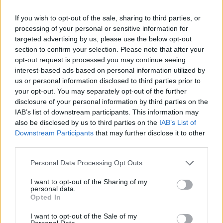
If you wish to opt-out of the sale, sharing to third parties, or
processing of your personal or sensitive information for
targeted advertising by us, please use the below opt-out
section to confirm your selection. Please note that after your
opt-out request is processed you may continue seeing
interest-based ads based on personal information utilized by
us or personal information disclosed to third parties prior to
your opt-out. You may separately opt-out of the further
disclosure of your personal information by third parties on the
IAB’s list of downstream participants. This information may
also be disclosed by us to third parties on the
IAB’s List of
Meccs Center
Downstream Participants
that may further disclose it to other
third parties.
Please note that this website/app uses one or more Google
Personal Data Processing Opt Outs
Paris Saint-Germain
vs
services and may gather and store information including but
not limited to your visit or usage behaviour. You may click to
I want to opt-out of the Sharing of my
Manchester United
personal data.
grant or deny consent to Google and its third-party tags to
Opted In
use your data for below specified purposes in below Google
Felkészülési szezon 4. mérkőzés
consent section.
Nya Ullevi, Göteborg
I want to opt-out of the Sale of my
Personal Data.