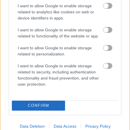
I want to allow Google to enable storage
related to analytics like cookies on web or
Kapcsolódó hírek
device identifiers in apps.
I want to allow Google to enable storage
PHIL JONES
related to functionality of the website or app.
I want to allow Google to enable storage
related to personalization.
TEN HAG ÜZENETE JONES-
I want to allow Google to enable storage
NAK
related to security, including authentication
functionality and fraud prevention, and other
user protection.
CONFIRM
PHIL JONES NYÍLT LEVELE A
UNITED SZURKOLÓKNAK
Data Deletion
Data Access
Privacy Policy