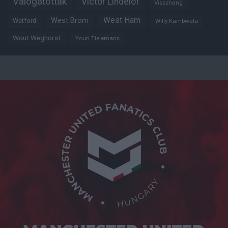
Válogatottak
Victor Lindelöf
Visszhang
West Ham
West Brom
Watford
Willy Kambwala
Wout Weghorst
Youri Tielemans