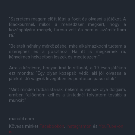
"Szeretem magam elõtt látni a focit és olvasni a játékot. A
Blackburnnél, mikor a menedzser megkért, hogy a
középpályára menjek, furcsa volt és nem is számítottam
rá."
"Beletelt néhány mérkõzésbe, mire alkalmazkodni tudtam a
szerephez és a poszthoz. Ha itt is megkérnek rá,
kényelmes helyzetben leszek és megteszem."
Arra a kérdésre, hogyan írná le stílusát, a 19 éves játékos
ezt mondta: "Egy olyan középsõ védõ, aki jól olvassa a
játékot. Jó vagyok levegõben és pontosan passzolok."
"Mint minden futballistának, nekem is vannak olya dolgaim,
amiben fejlõdnöm kell és a Unitednél folytatom tovább a
munkát."
manutd.com
Kövess minket
Facebookon
,
Instagramon
és
YouTube-on
is!