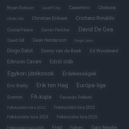
Casemiro
Chelsea
Bryan Robson
Cardiff City
Christian Eriksen
Cristiano Ronaldo
Chido Obi
David De Gea
Crystal Palace
Darren Fletcher
Dean Henderson
David Gill
Diego Leon
Diogo Dalot
Donny van de Beek
Ed Woodward
Edinson Cavani
Edzői stáb
Egykori játékosok
Érdekességek
Erik ten Hag
Európa-liga
Eric Bailly
FA-kupa
Everton
Facundo Pellistri
Felkészülési túra 2022
Felkészülési túra 2023
Felkészülési túra 2024
Felkészülési túra 2025
Fred
Gary Neville
Fulham
Felkészülési túra 2026