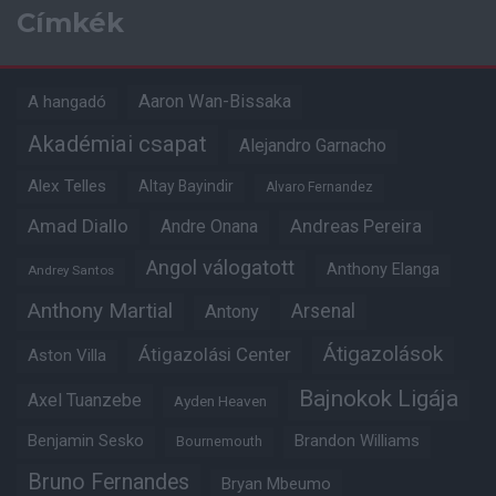
Címkék
Aaron Wan-Bissaka
A hangadó
Akadémiai csapat
Alejandro Garnacho
Alex Telles
Altay Bayindir
Alvaro Fernandez
Amad Diallo
Andre Onana
Andreas Pereira
Angol válogatott
Anthony Elanga
Andrey Santos
Anthony Martial
Arsenal
Antony
Átigazolások
Átigazolási Center
Aston Villa
Bajnokok Ligája
Axel Tuanzebe
Ayden Heaven
Benjamin Sesko
Brandon Williams
Bournemouth
Bruno Fernandes
Bryan Mbeumo