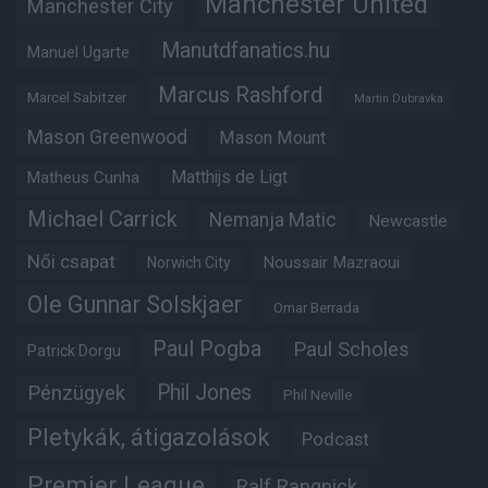
Manchester United
Manchester City
Manutdfanatics.hu
Manuel Ugarte
Marcus Rashford
Marcel Sabitzer
Martin Dubravka
Mason Greenwood
Mason Mount
Matheus Cunha
Matthijs de Ligt
Michael Carrick
Nemanja Matic
Newcastle
Női csapat
Noussair Mazraoui
Norwich City
Ole Gunnar Solskjaer
Omar Berrada
Paul Pogba
Paul Scholes
Patrick Dorgu
Phil Jones
Pénzügyek
Phil Neville
Pletykák, átigazolások
Podcast
Premier League
Ralf Rangnick