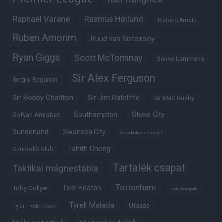
Raphaël Varane
Rasmus Højlund
Richard Arnold
Ruben Amorim
Ruud van Nistelrooy
Ryan Giggs
Scott McTominay
Senne Lammens
Sir Alex Ferguson
Sergio Reguilon
Sir Bobby Charlton
Sir Jim Ratcliffe
Sir Matt Busby
Southampton
Stoke City
Sofyan Amrabat
Sunderland
Swansea City
Szurkoló szemmel
Tahith Chong
Szurkolói klub
Tartalék csapat
Taktikai mágnestábla
Tottenham
Tom Heaton
Toby Collyer
Trófeabibliográfia
Tyrell Malacia
Utazás
Tyler Fredericson