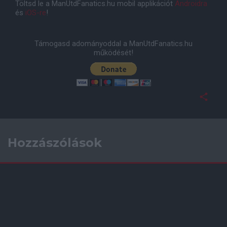
Töltsd le a ManUtdFanatics.hu mobil applikációt
Androidra
és
iOS-re
!
Támogasd adományoddal a ManUtdFanatics.hu
működését!
Hozzászólások