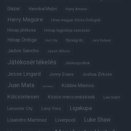
Glazer
Hannibal Mejbri
Harry Amass
Harry Maguire
Híres magyar Vörös Ördögök
Hónap játékosa
Hónap legjobbja szavazás
Hónap Ördöge
Ifjúsági BL
Hull City
Jack Butland
Jadon Sancho
Jason Wilcox
Játékosértékelés
Játékosprofilok
Jesse Lingard
Jonny Evans
Joshua Zirkzee
Juan Mata
Kobbie Mainoo
Karl Darlow
Kölcsönlesen
Közös meccsnézések
Lee Grant
Ligakupa
Leny Yoro
Leicester City
Luke Shaw
Lisandro Martinez
Liverpool