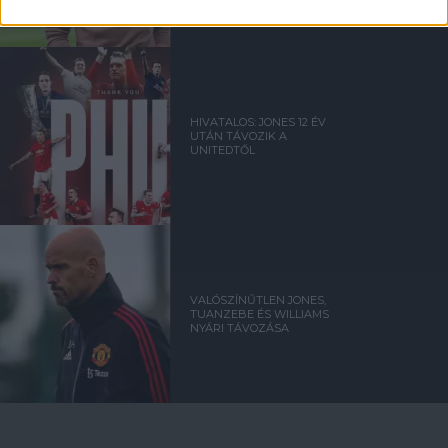
HIVATALOS: JONES 12 ÉV
UTÁN TÁVOZIK A
UNITEDTŐL
VALÓSZÍNŰTLEN JONES,
TUANZEBE ÉS WILLIAMS
NYÁRI TÁVOZÁSA