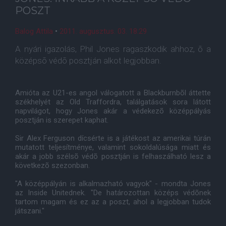
POSZT
Balog Attila
•
2011. augusztus. 03. 18:29
A nyári igazolás, Phil Jones ragaszkodik ahhoz, õ a
középsõ védõ posztján alkot legjobban.
Amióta az U21-es angol válogatott a Blackburnbõl áttette
székhelyét az Old Traffordra, találgatások sora látott
napvilágot, hogy Jones akár a védekezõ középpályás
posztján is szerepet kaphat.
Sir Alex Ferguson dícsérte is a játékost az amerikai túrán
mutatott teljesítménye, valamint sokoldalúsága miatt és
akár a jobb szélsõ védõ posztján is felhaszálható lesz a
következõ szezonban.
"A középpályán is alkalmazható vagyok" - mondta Jones
az Inside Unitednek. "De határozottan középs védõnek
tartom magam és ez az a poszt, ahol a legjobban tudok
játszani."