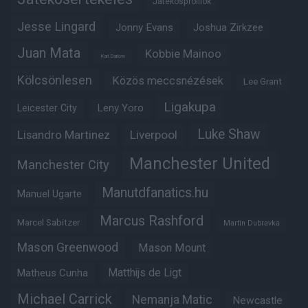
Játékosprofilok
Jesse Lingard
Jonny Evans
Joshua Zirkzee
Juan Mata
Kobbie Mainoo
Karl Darlow
Kölcsönlesen
Közös meccsnézések
Lee Grant
Ligakupa
Leny Yoro
Leicester City
Luke Shaw
Lisandro Martinez
Liverpool
Manchester United
Manchester City
Manutdfanatics.hu
Manuel Ugarte
Marcus Rashford
Marcel Sabitzer
Martin Dubravka
Mason Greenwood
Mason Mount
Matheus Cunha
Matthijs de Ligt
Michael Carrick
Nemanja Matic
Newcastle