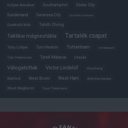
Southampton
Stoke City
Sofyan Amrabat
Sunderland
Swansea City
Szurkoló szemmel
Tahith Chong
Szurkolói klub
Tartalék csapat
Taktikai mágnestábla
Tottenham
Tom Heaton
Toby Collyer
Trófeabibliográfia
Tyrell Malacia
Utazás
Tyler Fredericson
Válogatottak
Victor Lindelöf
Visszhang
West Ham
West Brom
Watford
Willy Kambwala
Wout Weghorst
Youri Tielemans