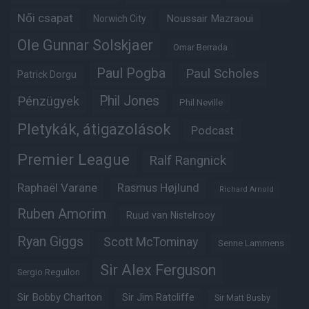
Női csapat
Noussair Mazraoui
Norwich City
Ole Gunnar Solskjaer
Omar Berrada
Paul Pogba
Paul Scholes
Patrick Dorgu
Phil Jones
Pénzügyek
Phil Neville
Pletykák, átigazolások
Podcast
Premier League
Ralf Rangnick
Raphaël Varane
Rasmus Højlund
Richard Arnold
Ruben Amorim
Ruud van Nistelrooy
Ryan Giggs
Scott McTominay
Senne Lammens
Sir Alex Ferguson
Sergio Reguilon
Sir Bobby Charlton
Sir Jim Ratcliffe
Sir Matt Busby