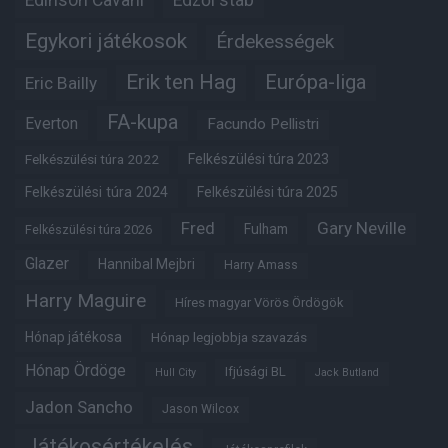
Edinson Cavani
Edzői stáb
Egykori játékosok
Érdekességek
Erik ten Hag
Európa-liga
Eric Bailly
FA-kupa
Everton
Facundo Pellistri
Felkészülési túra 2022
Felkészülési túra 2023
Felkészülési túra 2024
Felkészülési túra 2025
Fred
Gary Neville
Fulham
Felkészülési túra 2026
Glazer
Hannibal Mejbri
Harry Amass
Harry Maguire
Híres magyar Vörös Ördögök
Hónap játékosa
Hónap legjobbja szavazás
Hónap Ördöge
Ifjúsági BL
Hull City
Jack Butland
Jadon Sancho
Jason Wilcox
Játékosértékelés