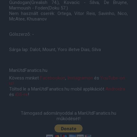
Gündogan(Grealish 74.), Kovacic - Silva, De Bruyne,
Marmoush - Foden(Doku 57.)
Nem használt cserék: Ortega, Vitor Reis, Savinho, Nico,
McAtee, Khusanov
Gólszerző: -
Sárga lap: Dalot, Mount, Yoro illetve Dias, Silva
ManUtdFanatics.hu
Kövess minket
Facebookon
,
Instagramon
és
YouTube-on
is!
Töltsd le a ManUtdFanatics.hu mobil applikációt
Androidra
és
iOS-re
!
Támogasd adományoddal a ManUtdFanatics.hu
működését!