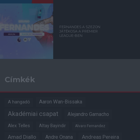
FERNANDES A SZEZON
JÁTÉKOSA A PREMIER
LEAGUE-BEN
Címkék
Aaron Wan-Bissaka
A hangadó
Akadémiai csapat
Alejandro Garnacho
Alex Telles
Altay Bayindir
Alvaro Fernandez
Amad Diallo
Andre Onana
Andreas Pereira