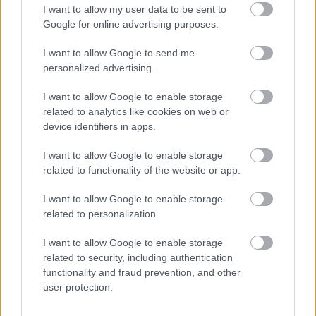
I want to allow my user data to be sent to
Google for online advertising purposes.
Meccs Center
I want to allow Google to send me
personalized advertising.
Paris Saint-Germain
vs
I want to allow Google to enable storage
Manchester United
related to analytics like cookies on web or
device identifiers in apps.
Felkészülési szezon 4. mérkőzés
Nya Ullevi, Göteborg
I want to allow Google to enable storage
2026-08-08 17:00
related to functionality of the website or app.
I want to allow Google to enable storage
1 nap 21 óra 14 perc 9 másodperc
related to personalization.
Leeds United
vs
Manchester United
2026-08-12 20:30
I want to allow Google to enable storage
related to security, including authentication
AC Milan
vs
Manchester United
2026-08-15 18:00
functionality and fraud prevention, and other
user protection.
ELŐZŐ MÉRKŐZÉSEK