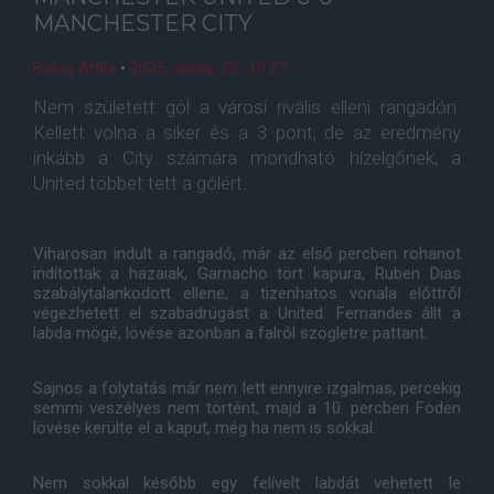
MANCHESTER CITY
Balog Attila
•
2025. április. 06. 19:27
Nem született gól a városi rivális elleni rangadón.
Kellett volna a siker és a 3 pont, de az eredmény
inkább a City számára mondható hízelgőnek, a
United többet tett a gólért.
Viharosan indult a rangadó, már az első percben rohanot
indítottak a hazaiak, Garnacho tört kapura, Ruben Dias
szabálytalankodott ellene, a tizenhatos vonala előttről
végezhetett el szabadrúgást a United. Fernandes állt a
labda mögé, lövése azonban a falról szögletre pattant.
Sajnos a folytatás már nem lett ennyire izgalmas, percekig
semmi veszélyes nem történt, majd a 10. percben Foden
lövése kerülte el a kaput, még ha nem is sokkal.
Nem sokkal később egy felívelt labdát vehetett le