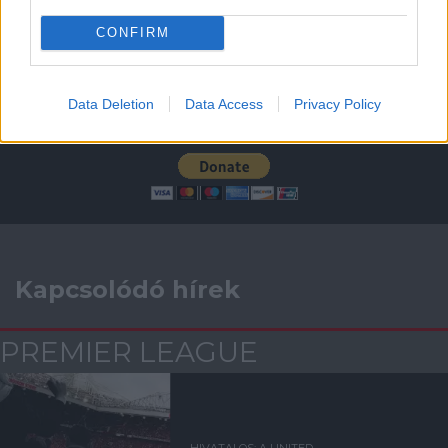
CONFIRM
Támogatás
Data Deletion
Data Access
Privacy Policy
Támogasd adományoddal
a ManUtdFanatics.hu működését!
Kapcsolódó hírek
PREMIER LEAGUE