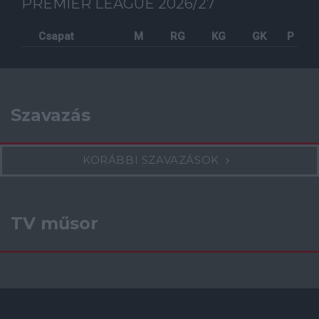
PREMIER LEAGUE 2026/27
Csapat
M
RG
KG
GK
P
Szavazás
KORÁBBI SZAVAZÁSOK
TV műsor