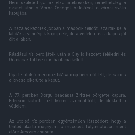
Nem született gól az első játékrészben, remélhetőleg a
szünet után a Vörös Ördögök betalálnak a városi rivális
kapujába.
A hazaiak kezdték jobban a második félidőt, szálltak be a
labdák a vendégek kapuja elé, de a védelem és a kapus jól
állt a lábán.
Ráadásul tíz perc játék után a City is kezdett feléledni és
Onanának többször is hárítania kellett.
Ugarte utolsó megmozdulása majdnem gól lett, de sajnos
a lövése elkerülte a kaput.
A 77. percben Dorgu beadását Zirkzee pörgette kapura,
Ederson kiütötte azt, Mount azonnal lőtt, de blokkolt a
védelem.
Az utolsó tíz percben egyértelműen látszódott, hogy a
United akarta megnyerni a meccset, folyamatosan ment
előre Amorim csapata.