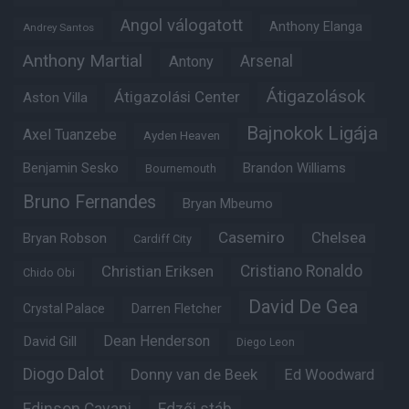
Angol válogatott
Anthony Elanga
Andrey Santos
Anthony Martial
Arsenal
Antony
Átigazolások
Átigazolási Center
Aston Villa
Bajnokok Ligája
Axel Tuanzebe
Ayden Heaven
Benjamin Sesko
Brandon Williams
Bournemouth
Bruno Fernandes
Bryan Mbeumo
Casemiro
Chelsea
Bryan Robson
Cardiff City
Christian Eriksen
Cristiano Ronaldo
Chido Obi
David De Gea
Crystal Palace
Darren Fletcher
Dean Henderson
David Gill
Diego Leon
Diogo Dalot
Donny van de Beek
Ed Woodward