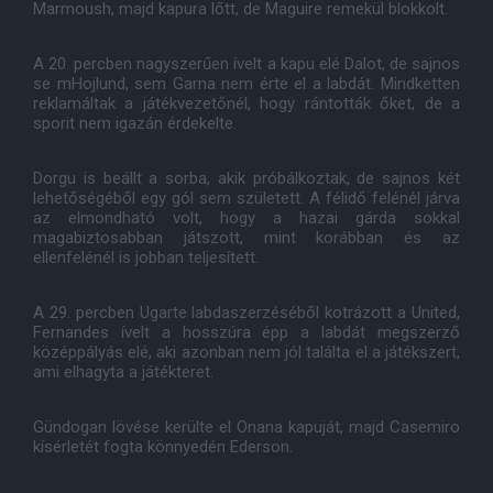
Marmoush, majd kapura lőtt, de Maguire remekül blokkolt.
A 20. percben nagyszerűen ívelt a kapu elé Dalot, de sajnos
se mHojlund, sem Garna nem érte el a labdát. Mindketten
reklamáltak a játékvezetőnél, hogy rántották őket, de a
sporit nem igazán érdekelte.
Dorgu is beállt a sorba, akik próbálkoztak, de sajnos két
lehetőségéből egy gól sem született. A félidő felénél járva
az elmondható volt, hogy a hazai gárda sokkal
magabiztosabban játszott, mint korábban és az
ellenfelénél is jobban teljesített.
A 29. percben Ugarte labdaszerzéséből kotrázott a United,
Fernandes ívelt a hosszúra épp a labdát megszerző
középpályás elé, aki azonban nem jól találta el a játékszert,
ami elhagyta a játékteret.
Gündogan lövése kerülte el Onana kapuját, majd Casemiro
kísérletét fogta könnyedén Ederson.