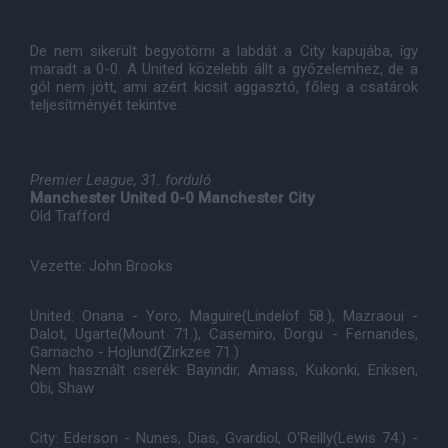
De nem sikerült begyötörni a labdát a City kapujába, így
maradt a 0-0. A United közelebb állt a győzelemhez, de a
gól nem jött, ami azért kicsit aggasztó, főleg a csatárok
teljesítményét tekintve.
Premier League, 31. forduló
Manchester United 0-0 Manchester City
Old Trafford
Vezette: John Brooks
United: Onana - Yoro, Maguire(Lindelöf 58.), Mazraoui -
Dalot, Ugarte(Mount 71.), Casemiro, Dorgu - Fernandes,
Garnacho - Hojlund(Zirkzee 71.)
Nem használt cserék: Bayindir, Amass, Kukonki, Eriksen,
Obi, Shaw
City: Ederson - Nunes, Dias, Gvardiol, O'Reilly(Lewis 74.) -