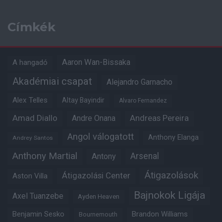
Címkék
Aaron Wan-Bissaka
A hangadó
Akadémiai csapat
Alejandro Garnacho
Alex Telles
Altay Bayindir
Alvaro Fernandez
Amad Diallo
Andre Onana
Andreas Pereira
Angol válogatott
Anthony Elanga
Andrey Santos
Anthony Martial
Arsenal
Antony
Átigazolások
Átigazolási Center
Aston Villa
Bajnokok Ligája
Axel Tuanzebe
Ayden Heaven
Benjamin Sesko
Brandon Williams
Bournemouth