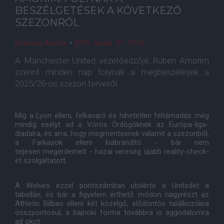
BESZÉLGETÉSEK A KÖVETKEZŐ
SZEZONRÓL
Bederna András
•
2025. április. 21. 12:26
A Manchester United vezetőedzője, Ruben Amorim
szerint minden nap folynak a megbeszélések a
2025/26-os szezon terveiről.
Míg a Lyon elleni, felkavaró és hihetetlen feltámadás még
mindig esélyt ad a Vörös Ördögöknek az Európa-liga-
diadalra, és arra, hogy megmentsenek valamit a szezonból,
a Farkasok elleni kiábrándító - bár nem
teljesen megérdemelt - hazai vereség újabb reality-check-
et szolgáltatott.
A Wolves ezzel pontszámban utolérte a Unitedet a
tabellán, és bár a figyelem érthető módon nagyrészt az
Athletic Bilbao elleni két közelgő, elődöntős találkozókra
összpontosul, a bajnoki forma továbbra is aggodalomra
ad okot.