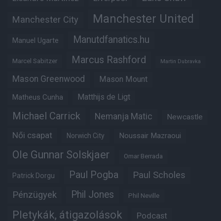
Manchester United
Manchester City
Manutdfanatics.hu
Manuel Ugarte
Marcus Rashford
Marcel Sabitzer
Martin Dubravka
Mason Greenwood
Mason Mount
Matheus Cunha
Matthijs de Ligt
Michael Carrick
Nemanja Matic
Newcastle
Női csapat
Noussair Mazraoui
Norwich City
Ole Gunnar Solskjaer
Omar Berrada
Paul Pogba
Paul Scholes
Patrick Dorgu
Phil Jones
Pénzügyek
Phil Neville
Pletykák, átigazolások
Podcast