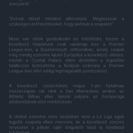
szezonról."
"Szóval idővel mindent elkövetünk. Megtesszük a
szükséges erőfeszítéseket, hogy javítsuk a csapatot."
Most van időnk gondolkodni és feltöltődni, hiszen a
következő feladatunk csak vasárnap lesz a Premier
League-ben, a Bournemouth otthonában, amely csapat
még mindig szeretne kijutni Európába a következő idényre,
miután a Crystal Palace elleni döntetlen a legutóbbi
találkozón biztosította a Királyok számára a Premier
League-ben elért eddigi legmagasabb pontszámot.
A következő csütörtökön, május 1-jén hatalmas
összecsapás vár ránk a San Mamesben, amikor az
Athletic Bilbao ellen lépünk pályára az Európa-liga
elődöntőjének első mérkőzésén.
A United szeretne némi lendületet vinni a La Liga egyik
legjobb csapata elleni meccsre, de a következő szezon
tervezése a pályán zajló dolgoktól távol is töretlenül
folytatódik.