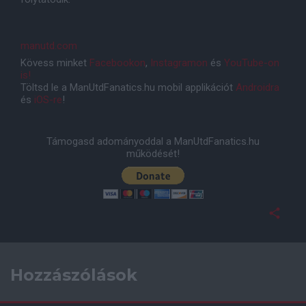
manutd.com
Kövess minket
Facebookon
,
Instagramon
és
YouTube-on
is!
Töltsd le a ManUtdFanatics.hu mobil applikációt
Androidra
és
iOS-re
!
Támogasd adományoddal a ManUtdFanatics.hu
működését!
Hozzászólások