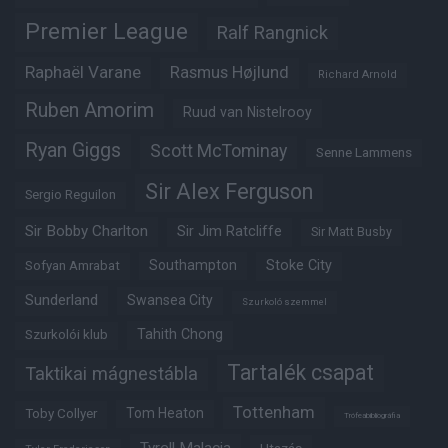
Premier League
Ralf Rangnick
Raphaël Varane
Rasmus Højlund
Richard Arnold
Ruben Amorim
Ruud van Nistelrooy
Ryan Giggs
Scott McTominay
Senne Lammens
Sir Alex Ferguson
Sergio Reguilon
Sir Bobby Charlton
Sir Jim Ratcliffe
Sir Matt Busby
Southampton
Stoke City
Sofyan Amrabat
Sunderland
Swansea City
Szurkoló szemmel
Tahith Chong
Szurkolói klub
Tartalék csapat
Taktikai mágnestábla
Tottenham
Tom Heaton
Toby Collyer
Trófeabibliográfia