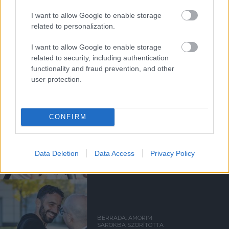
I want to allow Google to enable storage
related to personalization.
Kapcsolódó hírek
I want to allow Google to enable storage
related to security, including authentication
functionality and fraud prevention, and other
RUBEN AMORIM
user protection.
CONFIRM
AMORIM: VOLTAK HIBÁIM A
UNITEDNÉL, BOCSÁNAT A
SZURKOLÓKTÓL
Data Deletion
Data Access
Privacy Policy
BERRADA: AMORIM
SAROKBA SZORÍTOTTA