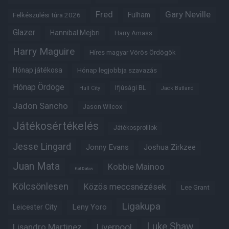
Fred
Gary Neville
Fulham
Felkészülési túra 2026
Glazer
Hannibal Mejbri
Harry Amass
Harry Maguire
Híres magyar Vörös Ördögök
Hónap játékosa
Hónap legjobbja szavazás
Hónap Ördöge
Ifjúsági BL
Hull City
Jack Butland
Jadon Sancho
Jason Wilcox
Játékosértékelés
Játékosprofilok
Jesse Lingard
Jonny Evans
Joshua Zirkzee
Juan Mata
Kobbie Mainoo
Karl Darlow
Kölcsönlesen
Közös meccsnézések
Lee Grant
Ligakupa
Leny Yoro
Leicester City
Luke Shaw
Lisandro Martinez
Liverpool