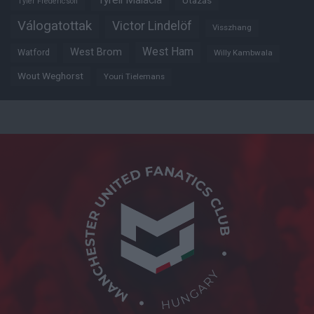
Tyrell Malacia
Utazás
Tyler Fredericson
Válogatottak
Victor Lindelöf
Visszhang
West Ham
West Brom
Watford
Willy Kambwala
Wout Weghorst
Youri Tielemans