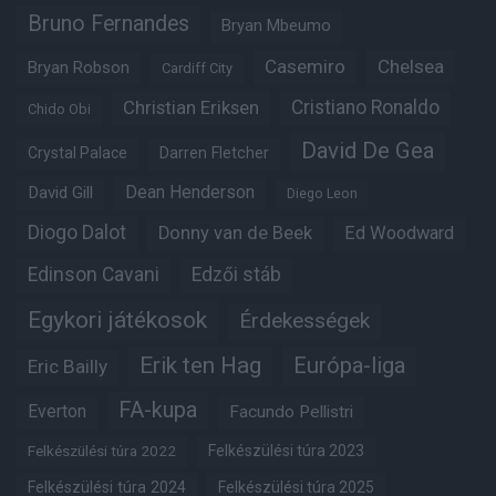
Bruno Fernandes
Bryan Mbeumo
Casemiro
Chelsea
Bryan Robson
Cardiff City
Christian Eriksen
Cristiano Ronaldo
Chido Obi
David De Gea
Crystal Palace
Darren Fletcher
Dean Henderson
David Gill
Diego Leon
Diogo Dalot
Donny van de Beek
Ed Woodward
Edinson Cavani
Edzői stáb
Egykori játékosok
Érdekességek
Erik ten Hag
Európa-liga
Eric Bailly
FA-kupa
Everton
Facundo Pellistri
Felkészülési túra 2022
Felkészülési túra 2023
Felkészülési túra 2024
Felkészülési túra 2025