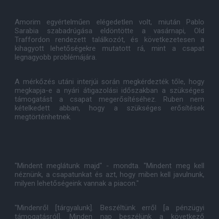
Amorim egyértelműen elégedetlen volt, miután Pablo
Sarabia szabadrúgása eldöntötte a vasárnapi, Old
Traffordon rendezett találkozót, és következetesen a
kihagyott lehetőségekre mutatott rá, mint a csapat
legnagyobb problémájára.
A mérkőzés utáni interjúi során megkérdezték tőle, hogy
megkapja-e a nyári átigazolási időszakban a szükséges
támogatást a csapat megerősítéséhez. Ruben nem
kételkedett abban, hogy a szükséges erősítések
megtörténhetnek.
"Mindent meglátunk majd" - mondta. "Mindent meg kell
néznünk, a csapatunkat és azt, hogy miben kell javulnunk,
milyen lehetőségeink vannak a piacon."
"Mindenről [tárgyalunk]. Beszéltünk erről [a pénzügyi
támogatásról]. Minden nap beszélünk a következő