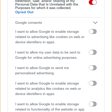
United
Retention, Sale, and/or Sharing of my
Personal Data that Is Unrelated with the
Purposes for which it was collected.
Felkészülési szezon 5. mérkőzés
Opted Out
Croke Park, Dublin
2026-08-12 20:30
Google consents
3 nap 5 óra 18 perc 31 másodperc
I want to allow Google to enable storage
related to advertising like cookies on web or
device identifiers in apps.
AC Milan
vs
Manchester United
2026-08-15 18:00
I want to allow my user data to be sent to
ELŐZŐ MÉRKŐZÉSEK
Google for online advertising purposes.
I want to allow Google to send me
Támogatás
personalized advertising.
I want to allow Google to enable storage
related to analytics like cookies on web or
Támogasd adományoddal
device identifiers in apps.
a ManUtdFanatics.hu működését!
I want to allow Google to enable storage
related to functionality of the website or app.