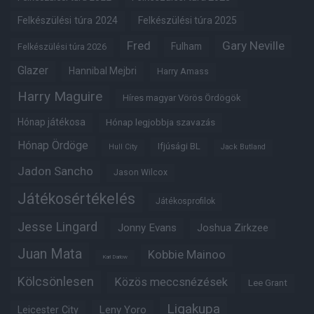
Felkészülési túra 2024
Felkészülési túra 2025
Fred
Gary Neville
Fulham
Felkészülési túra 2026
Glazer
Hannibal Mejbri
Harry Amass
Harry Maguire
Híres magyar Vörös Ördögök
Hónap játékosa
Hónap legjobbja szavazás
Hónap Ördöge
Ifjúsági BL
Hull City
Jack Butland
Jadon Sancho
Jason Wilcox
Játékosértékelés
Játékosprofilok
Jesse Lingard
Jonny Evans
Joshua Zirkzee
Juan Mata
Kobbie Mainoo
Karl Darlow
Kölcsönlesen
Közös meccsnézések
Lee Grant
Ligakupa
Leny Yoro
Leicester City