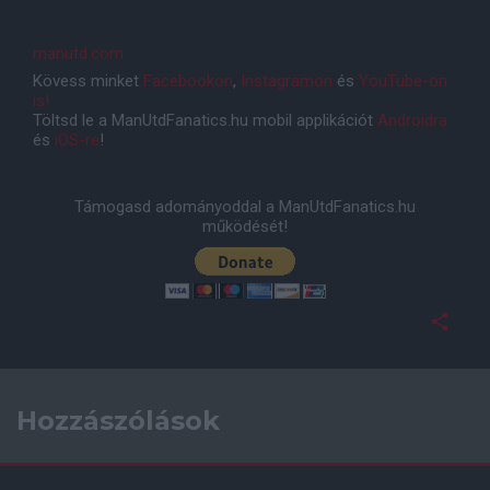
manutd.com
Kövess minket
Facebookon
,
Instagramon
és
YouTube-on
is!
Töltsd le a ManUtdFanatics.hu mobil applikációt
Androidra
és
iOS-re
!
Támogasd adományoddal a ManUtdFanatics.hu
működését!
Hozzászólások