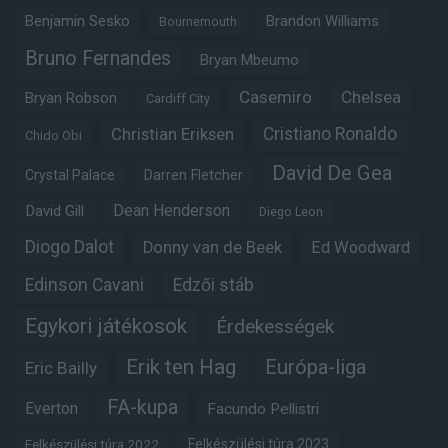
Benjamin Sesko
Brandon Williams
Bournemouth
Bruno Fernandes
Bryan Mbeumo
Casemiro
Chelsea
Bryan Robson
Cardiff City
Christian Eriksen
Cristiano Ronaldo
Chido Obi
David De Gea
Crystal Palace
Darren Fletcher
Dean Henderson
David Gill
Diego Leon
Diogo Dalot
Donny van de Beek
Ed Woodward
Edinson Cavani
Edzői stáb
Egykori játékosok
Érdekességek
Erik ten Hag
Európa-liga
Eric Bailly
FA-kupa
Everton
Facundo Pellistri
Felkészülési túra 2022
Felkészülési túra 2023