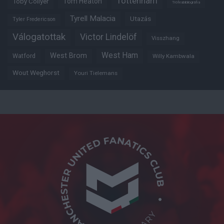
Tottenham
Tom Heaton
Toby Collyer
Trófeabibliográfia
Tyrell Malacia
Utazás
Tyler Fredericson
Válogatottak
Victor Lindelöf
Visszhang
West Ham
West Brom
Watford
Willy Kambwala
Wout Weghorst
Youri Tielemans