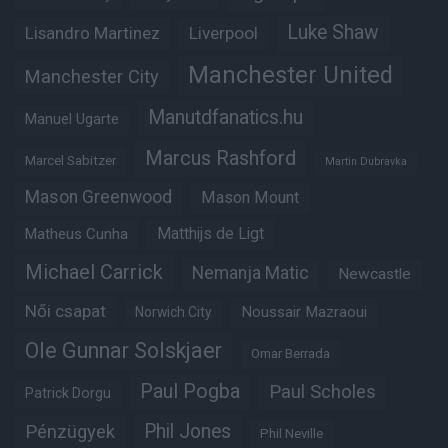
Luke Shaw
Lisandro Martinez
Liverpool
Manchester United
Manchester City
Manutdfanatics.hu
Manuel Ugarte
Marcus Rashford
Marcel Sabitzer
Martin Dubravka
Mason Greenwood
Mason Mount
Matheus Cunha
Matthijs de Ligt
Michael Carrick
Nemanja Matic
Newcastle
Női csapat
Noussair Mazraoui
Norwich City
Ole Gunnar Solskjaer
Omar Berrada
Paul Pogba
Paul Scholes
Patrick Dorgu
Phil Jones
Pénzügyek
Phil Neville