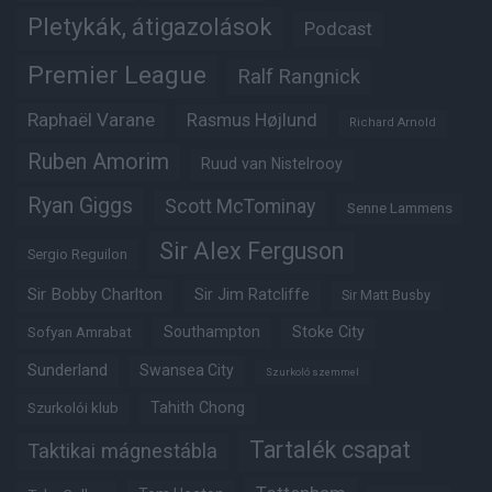
Pletykák, átigazolások
Podcast
Premier League
Ralf Rangnick
Raphaël Varane
Rasmus Højlund
Richard Arnold
Ruben Amorim
Ruud van Nistelrooy
Ryan Giggs
Scott McTominay
Senne Lammens
Sir Alex Ferguson
Sergio Reguilon
Sir Bobby Charlton
Sir Jim Ratcliffe
Sir Matt Busby
Southampton
Stoke City
Sofyan Amrabat
Sunderland
Swansea City
Szurkoló szemmel
Tahith Chong
Szurkolói klub
Tartalék csapat
Taktikai mágnestábla