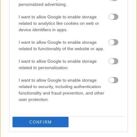
a ManUtdFanatics.hu működését!
personalized advertising.
I want to allow Google to enable storage
related to analytics like cookies on web or
device identifiers in apps.
I want to allow Google to enable storage
Kapcsolódó hírek
related to functionality of the website or app.
I want to allow Google to enable storage
CHIDO OBI
related to personalization.
I want to allow Google to enable storage
related to security, including authentication
functionality and fraud prevention, and other
AMORIM A MAINOO-S
user protection.
PÓLÓRÓL ÉS A
"KIVÁLTSÁGOS" OBI-AMASS
PÁROSRÓL
CONFIRM