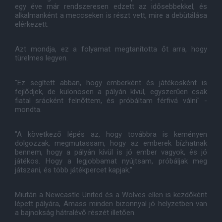
egy éve már rendszeresen edzett az idősebbekkel, és
alkalmanként a meccseken is részt vett, mire a debütálása
elérkezett.
Azt mondja, ez a folyamat megtanította őt arra, hogy
türelmes legyen.
"Ez segített abban, hogy emberként és játékosként is
fejlődjek, de különösen a pályán kívül, egyszerűen csak
fiatal srácként felnőttem, és próbáltam férfivá válni" -
mondta.
"A következő lépés az, hogy továbbra is keményen
dolgozzak, megmutassam, hogy az emberek bízhatnak
bennem, hogy a pályán kívül is jó ember vagyok, és jó
játékos. Hogy a legjobbamat nyújtsam, próbáljak meg
játszani, és több játékpercet kapjak."
Miután a Newcastle United és a Wolves ellen is kezdőként
lépett pályára, Amass minden bizonnyal jó helyzetben van
a bajnokság hátralévő részét illetően.