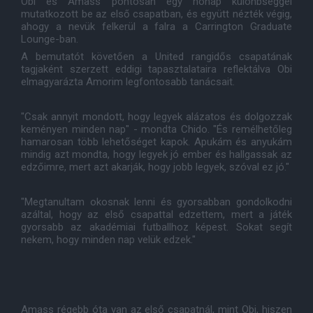
Obi és Amass pontosan egy hónap különbséggel
mutatkozott be az első csapatban, és együtt nézték végig,
ahogy a nevük felkerül a falra a Carrington Graduate
Lounge-ban.
A bemutatót követően a United rangidős csapatának
tagjaként szerzett eddigi tapasztalataira reflektálva Obi
elmagyarázta Amorim legfontosabb tanácsait.
"Csak annyit mondott, hogy legyek alázatos és dolgozzak
keményen minden nap" - mondta Chido. "És remélhetőleg
hamarosan több lehetőséget kapok. Apukám és anyukám
mindig azt mondta, hogy legyek jó ember és hallgassak az
edzőimre, mert azt akarják, hogy jobb legyek, szóval ez jó."
"Megtanultam okosnak lenni és gyorsabban gondolkodni
azáltal, hogy az első csapattal edzettem, mert a játék
gyorsabb az akadémiai futballhoz képest. Sokat segít
nekem, hogy minden nap velük edzek."
Amass régebb óta van az első csapatnál, mint Obi, hiszen