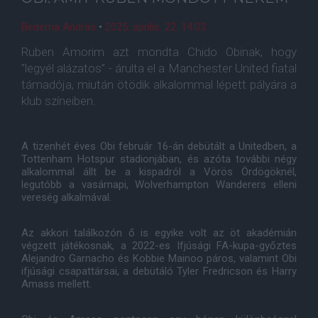
Bederna András
•
2025. április. 22. 14:03
Ruben Amorim azt mondta Chido Obinak, hogy
"legyél alázatos” - árulta el a Manchester United fiatal
támadója, miután ötödik alkalommal lépett pályára a
klub színeiben.
A tizenhét éves Obi február 16-án debütált a Unitedben, a
Tottenham Hotspur stadionjában, és azóta további négy
alkalommal állt be a kispadról a Vörös Ördögöknél,
legutóbb a vasárnapi, Wolverhampton Wanderers elleni
vereség alkalmával.
Az akkori találkozón ő is egyike volt az öt akadémián
végzett játékosnak, a 2022-es Ifjúsági FA-kupa-győztes
Alejandro Garnacho és Kobbie Mainoo páros, valamint Obi
ifjúsági csapattársai, a debütáló Tyler Fredricson és Harry
Amass mellett.