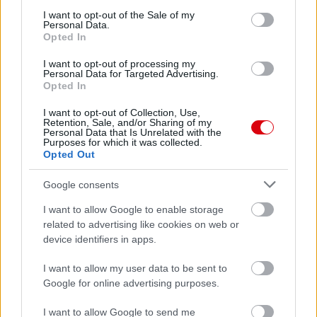
consent section.
I want to opt-out of the Sale of my
Manchester United
Personal Data.
Opted In
Felkészülési szezon 4. mérkőzés
Nya Ullevi, Göteborg
I want to opt-out of processing my
Personal Data for Targeted Advertising.
2026-08-08 17:00
Opted In
1 nap 21 óra 8 perc 7 másodperc
I want to opt-out of Collection, Use,
Retention, Sale, and/or Sharing of my
Personal Data that Is Unrelated with the
Purposes for which it was collected.
Leeds United
vs
Manchester United
2026-08-12 20:30
Opted Out
AC Milan
vs
Manchester United
2026-08-15 18:00
Google consents
ELŐZŐ MÉRKŐZÉSEK
I want to allow Google to enable storage
related to advertising like cookies on web or
device identifiers in apps.
Támogatás
I want to allow my user data to be sent to
Google for online advertising purposes.
Támogasd adományoddal
I want to allow Google to send me