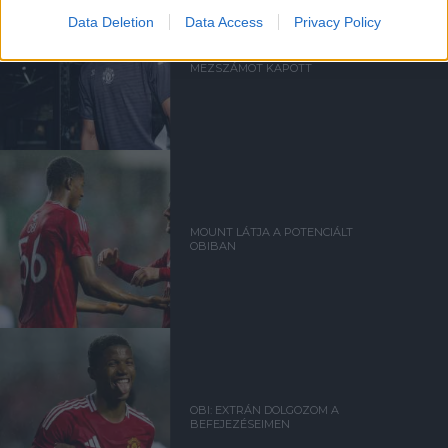
Data Deletion
Data Access
Privacy Policy
KÉT FIATAL IS ÚJ
MEZSZÁMOT KAPOTT
MOUNT LÁTJA A POTENCIÁLT
OBIBAN
OBI: EXTRÁN DOLGOZOM A
BEFEJEZÉSEIMEN