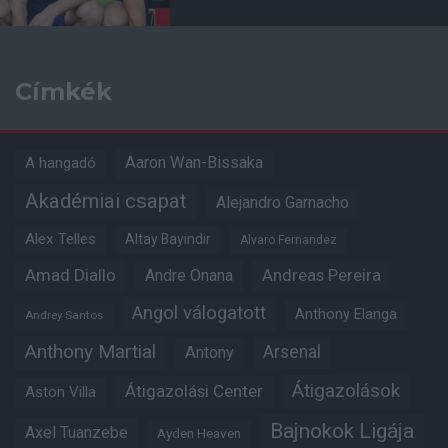
Címkék
Aaron Wan-Bissaka
A hangadó
Akadémiai csapat
Alejandro Garnacho
Alex Telles
Altay Bayindir
Alvaro Fernandez
Amad Diallo
Andre Onana
Andreas Pereira
Angol válogatott
Anthony Elanga
Andrey Santos
Anthony Martial
Arsenal
Antony
Átigazolások
Átigazolási Center
Aston Villa
Bajnokok Ligája
Axel Tuanzebe
Ayden Heaven