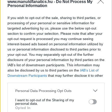
www.manutdfanatics.hu -
Do Not Process My
Personal Information
If you wish to opt-out of the sale, sharing to third parties, or
processing of your personal or sensitive information for
targeted advertising by us, please use the below opt-out
section to confirm your selection. Please note that after your
opt-out request is processed you may continue seeing
interest-based ads based on personal information utilized by
us or personal information disclosed to third parties prior to
your opt-out. You may separately opt-out of the further
disclosure of your personal information by third parties on the
IAB’s list of downstream participants. This information may
also be disclosed by us to third parties on the
IAB’s List of
Downstream Participants
that may further disclose it to other
third parties.
Please note that this website/app uses one or more Google
Personal Data Processing Opt Outs
Meccs Center
services and may gather and store information including but
not limited to your visit or usage behaviour. You may click to
I want to opt-out of the Sharing of my
personal data.
grant or deny consent to Google and its third-party tags to
Opted In
Paris Saint-Germain
vs
use your data for below specified purposes in below Google