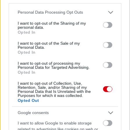
third parties.
Please note that this website/app uses one or more Google
Personal Data Processing Opt Outs
services and may gather and store information including but
not limited to your visit or usage behaviour. You may click to
I want to opt-out of the Sharing of my
personal data.
grant or deny consent to Google and its third-party tags to
Opted In
use your data for below specified purposes in below Google
consent section.
I want to opt-out of the Sale of my
Personal Data.
Opted In
I want to opt-out of processing my
Personal Data for Targeted Advertising.
Opted In
I want to opt-out of Collection, Use,
Retention, Sale, and/or Sharing of my
Personal Data that Is Unrelated with the
Purposes for which it was collected.
Opted Out
Google consents
I want to allow Google to enable storage
related to advertising like cookies on web or