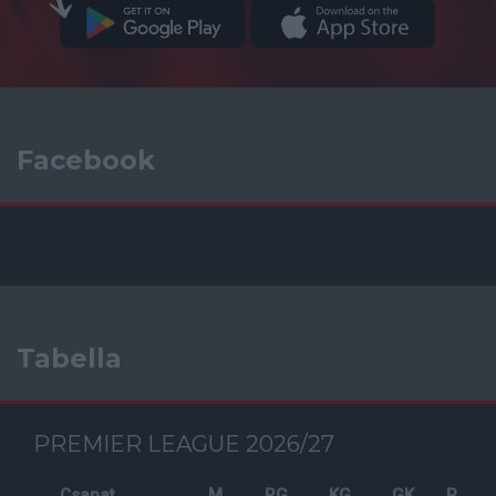
Facebook
Tabella
PREMIER LEAGUE 2026/27
Csapat
M
RG
KG
GK
P