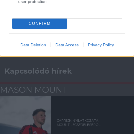
user protection.
Támogasd adományoddal
CONFIRM
a ManUtdFanatics.hu működését!
Data Deletion
Data Access
Privacy Policy
Kapcsolódó hírek
MASON MOUNT
CARRICK NYILATKOZATA
MOUNT LECSERÉLÉSÉRŐL