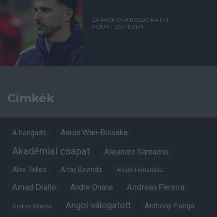
CARRICK ÓVATOSSÁGRA INT
MOUNT ESETÉBEN
Címkék
Aaron Wan-Bissaka
A hangadó
Akadémiai csapat
Alejandro Garnacho
Alex Telles
Altay Bayindir
Alvaro Fernandez
Amad Diallo
Andre Onana
Andreas Pereira
Angol válogatott
Anthony Elanga
Andrey Santos