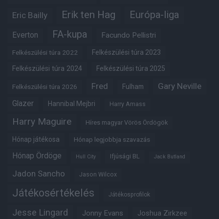
Erik ten Hag
Európa-liga
Eric Bailly
FA-kupa
Everton
Facundo Pellistri
Felkészülési túra 2022
Felkészülési túra 2023
Felkészülési túra 2024
Felkészülési túra 2025
Fred
Gary Neville
Felkészülési túra 2026
Fulham
Glazer
Hannibal Mejbri
Harry Amass
Harry Maguire
Híres magyar Vörös Ördögök
Hónap játékosa
Hónap legjobbja szavazás
Hónap Ördöge
Ifjúsági BL
Hull City
Jack Butland
Jadon Sancho
Jason Wilcox
Játékosértékelés
Játékosprofilok
Jesse Lingard
Jonny Evans
Joshua Zirkzee