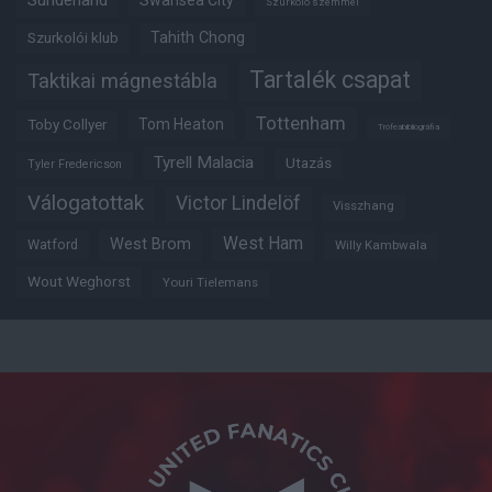
Szurkoló szemmel
Tahith Chong
Szurkolói klub
Tartalék csapat
Taktikai mágnestábla
Tottenham
Tom Heaton
Toby Collyer
Trófeabibliográfia
Tyrell Malacia
Utazás
Tyler Fredericson
Válogatottak
Victor Lindelöf
Visszhang
West Ham
West Brom
Watford
Willy Kambwala
Wout Weghorst
Youri Tielemans