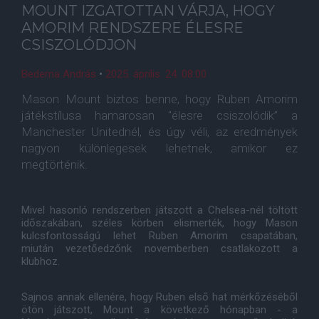
MOUNT IZGATOTTAN VÁRJA, HOGY
AMORIM RENDSZERE ÉLESRE
CSISZOLÓDJON
Bederna András
•
2025. április. 24. 08:00
Mason Mount biztos benne, hogy Ruben Amorim
játékstílusa hamarosan "élesre csiszolódik” a
Manchester Unitednél, és úgy véli, az eredmények
nagyon különlegesek lehetnek, amikor ez
megtörténik.
Mivel hasonló rendszerben játszott a Chelsea-nél töltött
időszakában, széles körben elismerték, hogy Mason
kulcsfontosságú lehet Ruben Amorim csapatában,
miután vezetőedzőnk novemberben csatlakozott a
klubhoz.
Sajnos annak ellenére, hogy Ruben első hat mérkőzéséből
ötön játszott, Mount a következő hónapban - a