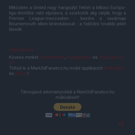
Miközben a United nagy hangsúlyt fektet a bilbaoi Európa-
liga-döntőbe való eljutásra, a szurkolók alig várják, hogy a
Premier League-meccseken - kezdve a vasárnapi
Bournemouth elleni kirándulással - a fejlődés további jeleit
lássák.
manutd.com
Kövess minket
Facebookon
,
Instagramon
és
YouTube-on
is!
Töltsd le a ManUtdFanatics.hu mobil applikációt
Androidra
és
iOS-re
!
Támogasd adományoddal a ManUtdFanatics.hu
működését!