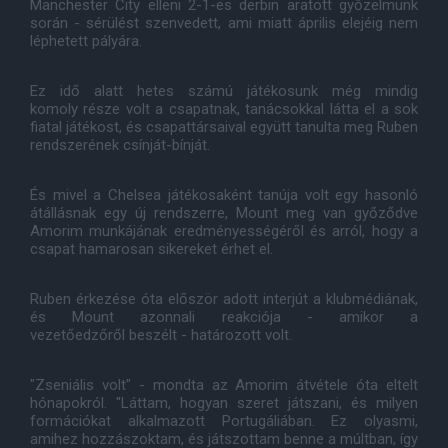
Manchester City elleni 2-1-es derbin aratott győzelmünk
során - sérülést szenvedett, ami miatt április elejéig nem
léphetett pályára.
Ez idő alatt hetes számú játékosunk még mindig
komoly része volt a csapatnak, tanácsokkal látta el a sok
fiatal játékost, és csapattársaival együtt tanulta meg Ruben
rendszerének csínját-bínját.
És mivel a Chelsea játékosaként tanúja volt egy hasonló
átállásnak egy új rendszerre, Mount meg van győződve
Amorim munkájának eredményességéről és arról, hogy a
csapat hamarosan sikereket érhet el.
Ruben érkezése óta először adott interjút a klubmédiának,
és Mount azonnali reakciója - amikor a
vezetőedzőről beszélt - határozott volt.
"Zseniális volt" - mondta az Amorim átvétele óta eltelt
hónapokról. "Láttam, hogyan szeret játszani, és milyen
formációkat alkalmazott Portugáliában. Ez olyasmi,
amihez hozzászoktam, és játszottam benne a múltban, így