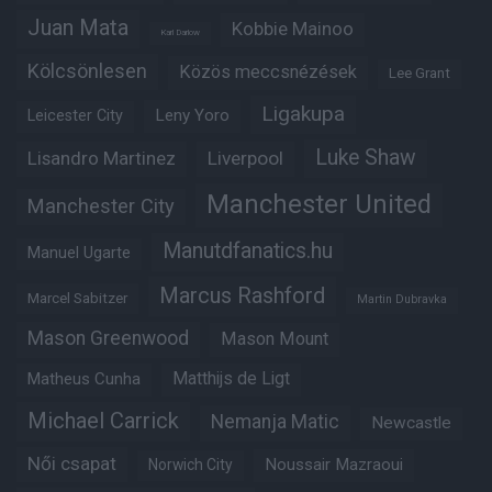
Juan Mata
Kobbie Mainoo
Karl Darlow
Kölcsönlesen
Közös meccsnézések
Lee Grant
Ligakupa
Leny Yoro
Leicester City
Luke Shaw
Lisandro Martinez
Liverpool
Manchester United
Manchester City
Manutdfanatics.hu
Manuel Ugarte
Marcus Rashford
Marcel Sabitzer
Martin Dubravka
Mason Greenwood
Mason Mount
Matthijs de Ligt
Matheus Cunha
Michael Carrick
Nemanja Matic
Newcastle
Női csapat
Noussair Mazraoui
Norwich City