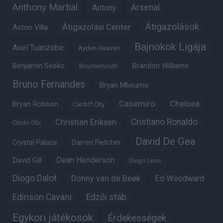
Anthony Martial
Arsenal
Antony
Átigazolások
Átigazolási Center
Aston Villa
Bajnokok Ligája
Axel Tuanzebe
Ayden Heaven
Benjamin Sesko
Brandon Williams
Bournemouth
Bruno Fernandes
Bryan Mbeumo
Casemiro
Chelsea
Bryan Robson
Cardiff City
Christian Eriksen
Cristiano Ronaldo
Chido Obi
David De Gea
Crystal Palace
Darren Fletcher
Dean Henderson
David Gill
Diego Leon
Diogo Dalot
Donny van de Beek
Ed Woodward
Edinson Cavani
Edzői stáb
Egykori játékosok
Érdekességek