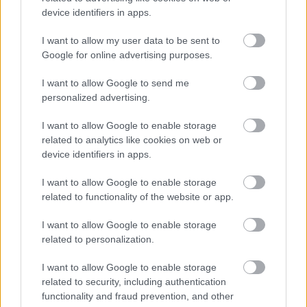
device identifiers in apps.
Meccs Center
I want to allow my user data to be sent to
Google for online advertising purposes.
Leeds United
vs
Manchester
I want to allow Google to send me
personalized advertising.
United
I want to allow Google to enable storage
Felkészülési szezon 5. mérkőzés
Croke Park, Dublin
related to analytics like cookies on web or
2026-08-12 20:30
device identifiers in apps.
I want to allow Google to enable storage
1 nap 22 óra 39 perc 4 másodperc
related to functionality of the website or app.
AC Milan
vs
Manchester United
2026-08-15 18:00
I want to allow Google to enable storage
related to personalization.
ELŐZŐ MÉRKŐZÉSEK
I want to allow Google to enable storage
related to security, including authentication
functionality and fraud prevention, and other
Támogatás