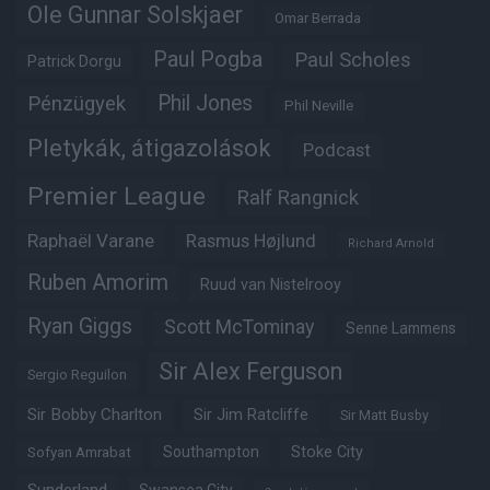
Ole Gunnar Solskjaer
Omar Berrada
Paul Pogba
Paul Scholes
Patrick Dorgu
Phil Jones
Pénzügyek
Phil Neville
Pletykák, átigazolások
Podcast
Premier League
Ralf Rangnick
Raphaël Varane
Rasmus Højlund
Richard Arnold
Ruben Amorim
Ruud van Nistelrooy
Ryan Giggs
Scott McTominay
Senne Lammens
Sir Alex Ferguson
Sergio Reguilon
Sir Bobby Charlton
Sir Jim Ratcliffe
Sir Matt Busby
Southampton
Stoke City
Sofyan Amrabat
Sunderland
Swansea City