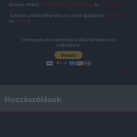
Kövess minket
Facebookon
,
Instagramon
és
YouTube-on
is!
Töltsd le a ManUtdFanatics.hu mobil applikációt
Androidra
és
iOS-re
!
Támogasd adományoddal a ManUtdFanatics.hu
működését!
Hozzászólások