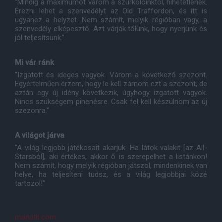
"Mindig a maximumot várom a szurkolóinktól, hihetetlenek.
Érezni lehet a szenvedélyt az Old Traffordon, és itt is
ugyanez a helyzet. Nem számít, melyik régióban vagy, a
szenvedély elképesztő. Azt várják tőlünk, hogy nyerjünk és
jól teljesítsünk."
Mi vár ránk
"Izgatott és ideges vagyok. Várom a következő szezont.
Egyértelműen érzem, hogy le kell zárnom ezt a szezont, de
aztán egy új idény következik, úgyhogy izgatott vagyok.
Nincs szükségem pihenésre. Csak fel kell készülnöm az új
szezonra."
A világot járva
"A világ legjobb játékosait akarjuk. Ha látok valakit [az All-
Starsból], aki értékes, akkor ő is szerepelhet a listánkon!
Nem számít, hogy melyik régióban játszol, mindenkinek van
helye, ha teljesíteni tudsz, és a világ legjobbjai közé
tartozol!"
manutd.com