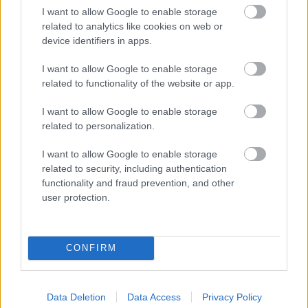
I want to allow Google to enable storage
related to analytics like cookies on web or
1 nap 15 óra 57 perc 39 másodperc
device identifiers in apps.
I want to allow Google to enable storage
Leeds United
vs
Manchester United
2026-08-12 20:30
related to functionality of the website or app.
AC Milan
vs
Manchester United
2026-08-15 18:00
I want to allow Google to enable storage
related to personalization.
ELŐZŐ MÉRKŐZÉSEK
I want to allow Google to enable storage
related to security, including authentication
Támogatás
functionality and fraud prevention, and other
user protection.
Támogasd adományoddal
a ManUtdFanatics.hu működését!
CONFIRM
Data Deletion
Data Access
Privacy Policy