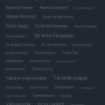
Raphaël Varane
Rasmus Højlund
Richard Arnold
Ruben Amorim
Ruud van Nistelrooy
Ryan Giggs
Scott McTominay
Senne Lammens
Sir Alex Ferguson
Sergio Reguilon
Sir Bobby Charlton
Sir Jim Ratcliffe
Sir Matt Busby
Southampton
Stoke City
Sofyan Amrabat
Sunderland
Swansea City
Szurkoló szemmel
Tahith Chong
Szurkolói klub
Tartalék csapat
Taktikai mágnestábla
Tottenham
Tom Heaton
Toby Collyer
Trófeabibliográfia
Tyrell Malacia
Utazás
Tyler Fredericson
Válogatottak
Victor Lindelöf
Visszhang