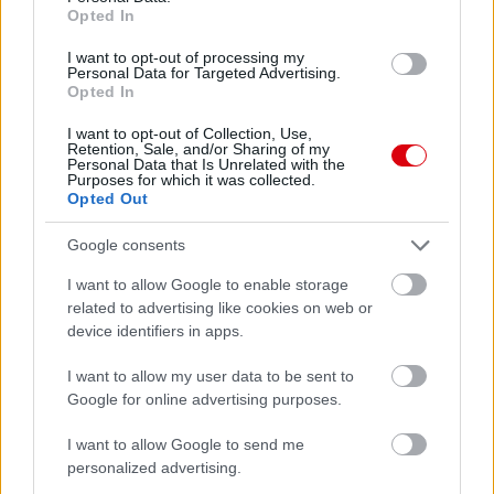
Opted In
I want to opt-out of processing my
Personal Data for Targeted Advertising.
Opted In
I want to opt-out of Collection, Use,
Retention, Sale, and/or Sharing of my
Personal Data that Is Unrelated with the
Purposes for which it was collected.
Opted Out
Google consents
Meccs Center
I want to allow Google to enable storage
related to advertising like cookies on web or
device identifiers in apps.
Paris Saint-Germain
vs
I want to allow my user data to be sent to
Google for online advertising purposes.
Manchester United
I want to allow Google to send me
Felkészülési szezon 4. mérkőzés
personalized advertising.
Nya Ullevi, Göteborg
2026-08-08 17:00