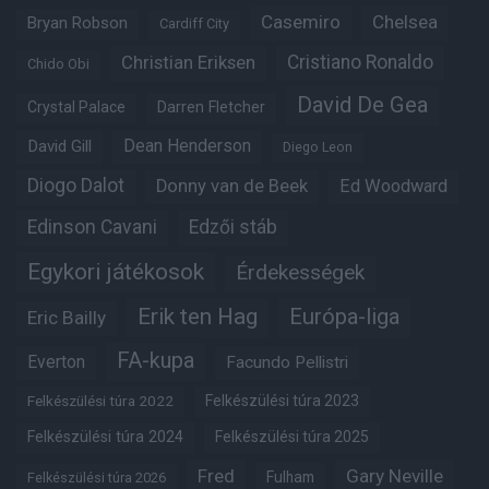
Casemiro
Chelsea
Bryan Robson
Cardiff City
Christian Eriksen
Cristiano Ronaldo
Chido Obi
David De Gea
Crystal Palace
Darren Fletcher
Dean Henderson
David Gill
Diego Leon
Diogo Dalot
Donny van de Beek
Ed Woodward
Edinson Cavani
Edzői stáb
Egykori játékosok
Érdekességek
Erik ten Hag
Európa-liga
Eric Bailly
FA-kupa
Everton
Facundo Pellistri
Felkészülési túra 2022
Felkészülési túra 2023
Felkészülési túra 2024
Felkészülési túra 2025
Fred
Gary Neville
Fulham
Felkészülési túra 2026