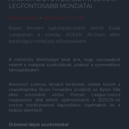
LEGFONTOSABB MONDATAI
Bederna András
•
2025. május. 27. 16:30
Ruben Amorim sajtótájékoztatót tartott Kuala
Lumpurban a szerdai, ASEAN All-Stars elleni
barátságos mérkőzés előzeteseként.
A mérkőzés lehetőséget kínál arra, hogy visszaadjunk
valamit a malajziai szurkolóknak, jutalmul a szenvedélyes
támogatásukért.
Amorimot számos témáról kérdezték, többek között a
csapatkapitány, Bruno Fernandes jövőjéről, az Aston Villa
elleni szezonbeli utolsó Premier League-meccs
megnyerése által keltett optimizmusról, a 2025/26-ös
szezon mérkőzéseivel kapcsolatos izgalmakról és a
hétközi ellenfélről.
Örömmel látjuk szurkolóinkat