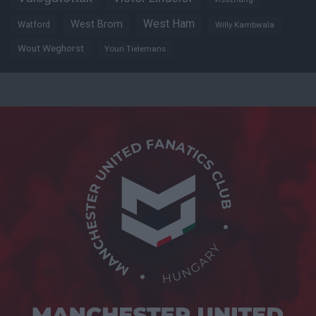
West Ham
West Brom
Watford
Willy Kambwala
Wout Weghorst
Youri Tielemans