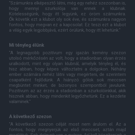
"Számunkra elképesztő látni, még egy nehéz szezonban is,
hogy mennyi szurkolója van ennek a klubnak.
Kötelességünk, hogy itt legyünk, ez öröm számunkra.
Ők követik ezt a klubot oly sok éve, és számunkra nagyon
fontos, hogy megvan ez a kapcsolat. Ez teszi ezt a klubot
a világ egyik legjobbjává, ezért örülünk, hogy itt lehetünk."
Mi tényleg élünk
"A legnagyobb pozitívum egy igazán kemény szezon
utolsó mérkőzésén az volt, hogy a stadionban olyan érzés
uralkodott, mint egy olyan klubnál, amelyik tényleg él, és
hisz abban, hogy képes változtatni a dolgokon. Néhány
ember számára nehéz látni vagy megérteni, de szerintem
csapatként fejlődünk. A hiányzó gólok sok meccsen
megbüntet minket, de bizonyos szempontból javulunk.
Pozitívum az az érzés a stadionban a szurkolóinkkal, akik
hisznek abban, hogy mindenkit legyőzhetünk. Ez a kezdete
valaminek."
A következő szezon
"A következő szezon célját most nem árulom el. Az a
fontos, hogy megnyerjük az első meccset, aztán majd