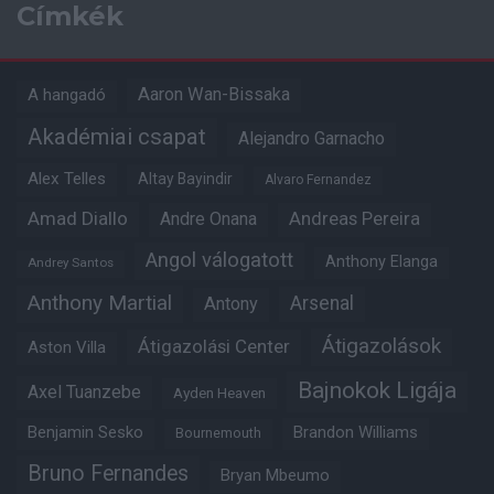
Címkék
Aaron Wan-Bissaka
A hangadó
Akadémiai csapat
Alejandro Garnacho
Alex Telles
Altay Bayindir
Alvaro Fernandez
Amad Diallo
Andre Onana
Andreas Pereira
Angol válogatott
Anthony Elanga
Andrey Santos
Anthony Martial
Arsenal
Antony
Átigazolások
Átigazolási Center
Aston Villa
Bajnokok Ligája
Axel Tuanzebe
Ayden Heaven
Benjamin Sesko
Brandon Williams
Bournemouth
Bruno Fernandes
Bryan Mbeumo