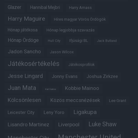
Glazer
Hannibal Mejbri
Harry Amass
Harry Maguire
Híres magyar Vörös Ördögök
Hónap játékosa
Hónap legjobbja szavazás
Hónap Ördöge
Ifjúsági BL
Hull City
Jack Butland
Jadon Sancho
Jason Wilcox
Játékosértékelés
Játékosprofilok
Jesse Lingard
Jonny Evans
Joshua Zirkzee
Juan Mata
Kobbie Mainoo
Karl Darlow
Kölcsönlesen
Közös meccsnézések
Lee Grant
Ligakupa
Leny Yoro
Leicester City
Luke Shaw
Lisandro Martinez
Liverpool
Manchester United
Manchester City