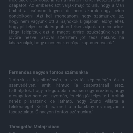
meglátjuk. Sok dolgunk van a nyáron, fel kell készítenünk a
csapatot. Az emberek azt várják majd tőlünk, hogy a Man
United a csúcson legyen, de nem akarok nagy célon
gondolkodni. Azt kell mondanom, hogy számunkra az,
hogy nem vagyunk ott a Bajnokok Ligájában, előny lehet,
hogy jól teljesítsünk és jobban felkészüljünk a meccsekre.
Hogy felépítsük azt a magot, amire szükségünk van a
jövőre nézve. Szóval szerintem jót tesz nekünk, ha
kihasználjuk, hogy nincsenek európai kupameccseink."
Fernandes nagyon fontos számunkra
"Látszik a teljesítményén, a vezetői képességén és a
szenvedélyén, amit irántuk [a csapattársai] érez.
Láthatjátok, hogy a legutóbbi meccsen úgy éreztem, hogy
a csapaton nem volt nyomás, és elég jól teljesített. Voltak
nehéz pillanataink, de látható, hogy Bruno vállalta a
felelősséget. Kellett is, mert ő a kapitány, és megvan a
tapasztalata. Ő nagyon fontos számunkra."
Támogatás Malajziában