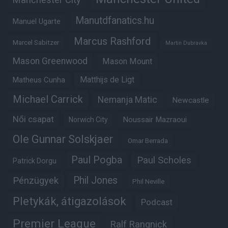
Manutdfanatics.hu
Manuel Ugarte
Marcus Rashford
Marcel Sabitzer
Martin Dubravka
Mason Greenwood
Mason Mount
Matheus Cunha
Matthijs de Ligt
Michael Carrick
Nemanja Matic
Newcastle
Női csapat
Noussair Mazraoui
Norwich City
Ole Gunnar Solskjaer
Omar Berrada
Paul Pogba
Paul Scholes
Patrick Dorgu
Phil Jones
Pénzügyek
Phil Neville
Pletykák, átigazolások
Podcast
Premier League
Ralf Rangnick