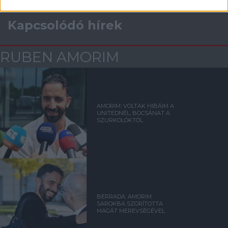
Kapcsolódó hírek
RUBEN AMORIM
AMORIM: VOLTAK HIBÁIM A
UNITEDNÉL, BOCSÁNAT A
SZURKOLÓKTÓL
BERRADA: AMORIM
SAROKBA SZORÍTOTTA
MAGÁT MEREVSÉGÉVEL