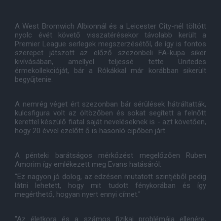
A West Bromwich Albionnál és a Leicester City-nél töltött
nyolc évét követő visszatérésekor távolabb került a
Premier League serlegek megszerzésétől, de így is fontos
szerepet játszott az előző szezonbeli FA-kupa siker
kivívásában, amellyel teljessé tette Unitedes
érmekollekcióját, bár a Rókákkal már korábban sikerült
begyűjtenie.
A nemrég véget ért szezonban bár sérülések hátráltatták,
kulcsfigura volt az öltözőben és sokat segített a felnőtt
kerettel készülő fiatal saját neveléseknek is - azt követően,
hogy 20 évvel ezelőtt ő is hasonló cipőben járt.
A pénteki barátságos mérkőzést megelőzően Ruben
Amorim így emlékezett meg Evans hatásáról:
"Ez nagyon jó dolog, az edzésen mutatott szintjéből pedig
látni lehetett, hogy mit tudott fénykorában és így
megérthető, hogyan nyert ennyi címet."
"Az életkora és a számos fizikai problémája ellenére,