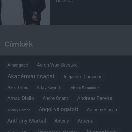
MUNKÁJÁT
Címkék
Aaron Wan-Bissaka
A hangadó
Akadémiai csapat
Alejandro Garnacho
Alex Telles
Altay Bayindir
Alvaro Fernandez
Amad Diallo
Andre Onana
Andreas Pereira
Angol válogatott
Anthony Elanga
Andrey Santos
Anthony Martial
Arsenal
Antony