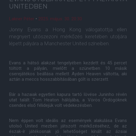
UNITEDBEN
Lakner Péter
•
2025. május. 30. 20:30
Jonny Evans a Hong Kong válogatottja ellen
megnyert utószezoni mérkőzés keretében utoljára
lépett pályára a Manchester United színeiben.
Evans a hátsó alakzat tengelyében kezdett és 45 percet
töltött a pályán, mielőtt a szünetben 10 másik
cserejátékos beállása mellett Ayden Heaven váltotta, aki
aztán a meccs hosszabbításában gólt is szerzett.
Bár a hazaiak egyetlen kapura tartó lövése Juninho révén
utat talált Tom Heaton hálójába, a Vörös Ördögöknek
csendes első félidejük volt védekezésben.
Nem éppen volt ideális az események alakulása Evans
utolsó United mezben játszott mérkőzéséhez, de az
észak-ír játékosnak jó lehetőséget kínált az ázsiai