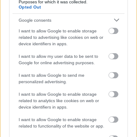
Purposes for which it was collected.
Paris Saint-Germain
vs
Opted Out
Manchester United
Google consents
Felkészülési szezon 4. mérkőzés
I want to allow Google to enable storage
Nya Ullevi, Göteborg
related to advertising like cookies on web or
2026-08-08 17:00
device identifiers in apps.
0 nap 3 óra 33 perc 28 másodperc
I want to allow my user data to be sent to
Google for online advertising purposes.
Leeds United
vs
Manchester United
2026-08-12 20:30
I want to allow Google to send me
personalized advertising.
AC Milan
vs
Manchester United
2026-08-15 18:00
I want to allow Google to enable storage
ELŐZŐ MÉRKŐZÉSEK
related to analytics like cookies on web or
device identifiers in apps.
Támogatás
I want to allow Google to enable storage
related to functionality of the website or app.