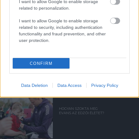
I want to allow Google to enable storage
Támogasd adományoddal
related to personalization.
a ManUtdFanatics.hu működését!
I want to allow Google to enable storage
related to security, including authentication
functionality and fraud prevention, and other
user protection.
Kapcsolódó hírek
CONFIRM
JONNY EVANS
Data Deletion
Data Access
Privacy Policy
HOGYAN SZOKTA MEG
EVANS AZ EDZŐI ÉLETET?