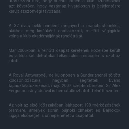
utószezoni túra, hogy búcsút intsen a klub szurkolóinak
azt követően, hogy vasárnap hivatalosan is bejelentésre
került szezonvégi távozása.
A 37 éves bekk mindent megnyert a manchesteriekkel,
akikhez még kisfiúként csatlakozott, mielőtt végigjárta
volna a klub akadémiájának ranglétráját.
Már 2006-ban a felnőtt csapat keretének közelébe került
és a klub két dél-afrikai felkészülési meccsén is szóhoz
jutott.
A Royal Antwerpnél, de különösen a Sunderlandnél töltött
kölcsönidőszakai nagyban segítették Evans
tapasztalatszerzését, majd 2007 szeptemberében Sir Alex
Ferguson irányításával is bemutatkozhatott felnőtt szinten.
Az volt az első időszakában lejátszott 198 mérkőzésének
premiere, amelyek során bajnoki címeket és Bajnokok
Ligája elsőséget is ünnepelhetett a csapattal.