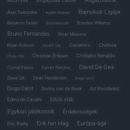
Átigazolások
Átigazolási Center
Aston Villa
Bajnokok Ligája
Axel Tuanzebe
Ayden Heaven
Benjamin Sesko
Brandon Williams
Bournemouth
Bruno Fernandes
Bryan Mbeumo
Casemiro
Chelsea
Bryan Robson
Cardiff City
Christian Eriksen
Cristiano Ronaldo
Chido Obi
David De Gea
Crystal Palace
Darren Fletcher
Dean Henderson
David Gill
Diego Leon
Diogo Dalot
Donny van de Beek
Ed Woodward
Edinson Cavani
Edzői stáb
Egykori játékosok
Érdekességek
Erik ten Hag
Európa-liga
Eric Bailly