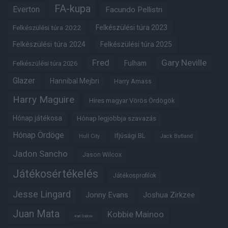
FA-kupa
Everton
Facundo Pellistri
Felkészülési túra 2022
Felkészülési túra 2023
Felkészülési túra 2024
Felkészülési túra 2025
Fred
Gary Neville
Fulham
Felkészülési túra 2026
Glazer
Hannibal Mejbri
Harry Amass
Harry Maguire
Híres magyar Vörös Ördögök
Hónap játékosa
Hónap legjobbja szavazás
Hónap Ördöge
Ifjúsági BL
Hull City
Jack Butland
Jadon Sancho
Jason Wilcox
Játékosértékelés
Játékosprofilok
Jesse Lingard
Jonny Evans
Joshua Zirkzee
Juan Mata
Kobbie Mainoo
Karl Darlow