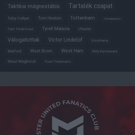
Tartalék csapat
Taktikai mágnestábla
Tottenham
Tom Heaton
Toby Collyer
Trófeabibliográfia
Tyrell Malacia
Utazás
Tyler Fredericson
Válogatottak
Victor Lindelöf
Visszhang
West Ham
West Brom
Watford
Willy Kambwala
Wout Weghorst
Youri Tielemans