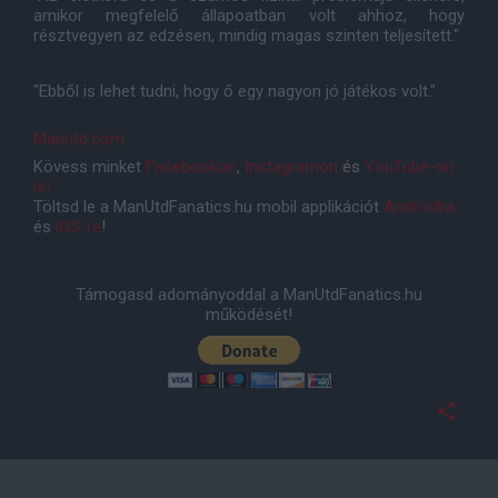
amikor megfelelő állapoatban volt ahhoz, hogy
résztvegyen az edzésen, mindig magas szinten teljesített."
"Ebből is lehet tudni, hogy ő egy nagyon jó játékos volt."
Manutd.com
Kövess minket
Facebookon
,
Instagramon
és
YouTube-on
is!
Töltsd le a ManUtdFanatics.hu mobil applikációt
Androidra
és
iOS-re
!
Támogasd adományoddal a ManUtdFanatics.hu
működését!