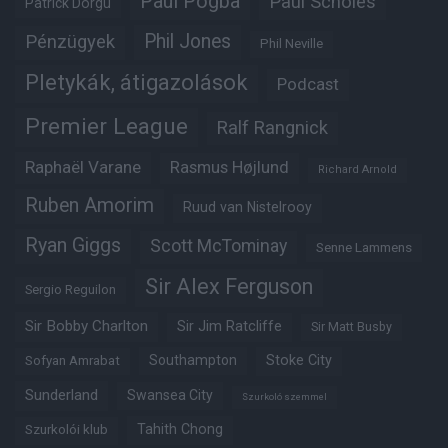
Paul Pogba
Paul Scholes
Patrick Dorgu
Phil Jones
Pénzügyek
Phil Neville
Pletykák, átigazolások
Podcast
Premier League
Ralf Rangnick
Raphaël Varane
Rasmus Højlund
Richard Arnold
Ruben Amorim
Ruud van Nistelrooy
Ryan Giggs
Scott McTominay
Senne Lammens
Sir Alex Ferguson
Sergio Reguilon
Sir Bobby Charlton
Sir Jim Ratcliffe
Sir Matt Busby
Southampton
Stoke City
Sofyan Amrabat
Sunderland
Swansea City
Szurkoló szemmel
Tahith Chong
Szurkolói klub