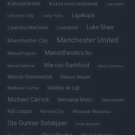
Kölcsönlesen
Közös meccsnézések
Lee Grant
Ligakupa
Leny Yoro
Leicester City
Luke Shaw
Lisandro Martinez
Liverpool
Manchester United
Manchester City
Manutdfanatics.hu
Manuel Ugarte
Marcus Rashford
Marcel Sabitzer
Martin Dubravka
Mason Greenwood
Mason Mount
Matheus Cunha
Matthijs de Ligt
Michael Carrick
Nemanja Matic
Newcastle
Női csapat
Noussair Mazraoui
Norwich City
Ole Gunnar Solskjaer
Omar Berrada