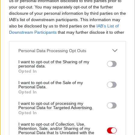
us or personal information disclosed to third parties prior to
your opt-out. You may separately opt-out of the further
disclosure of your personal information by third parties on the
IAB’s list of downstream participants. This information may
also be disclosed by us to third parties on the
IAB’s List of
Downstream Participants
that may further disclose it to other
third parties.
Please note that this website/app uses one or more Google
Personal Data Processing Opt Outs
services and may gather and store information including but
not limited to your visit or usage behaviour. You may click to
I want to opt-out of the Sharing of my
personal data.
grant or deny consent to Google and its third-party tags to
Opted In
use your data for below specified purposes in below Google
consent section.
I want to opt-out of the Sale of my
Personal Data.
Opted In
I want to opt-out of processing my
Personal Data for Targeted Advertising.
Opted In
Meccs Center
I want to opt-out of Collection, Use,
Retention, Sale, and/or Sharing of my
Personal Data that Is Unrelated with the