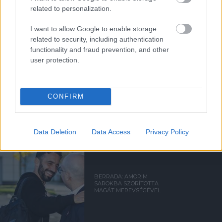
related to personalization.
Támogasd adományoddal
a ManUtdFanatics.hu működését!
I want to allow Google to enable storage
related to security, including authentication
functionality and fraud prevention, and other
user protection.
Kapcsolódó hírek
CONFIRM
OMAR BERRADA
Data Deletion
Data Access
Privacy Policy
BERRADA: AMORIM
SAROKBA SZORÍTOTTA
MAGÁT MEREVSÉGÉVEL