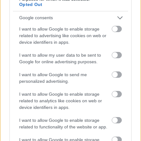
Opted Out
Paris Saint-Germain
vs
Google consents
Manchester United
I want to allow Google to enable storage
Felkészülési szezon 4. mérkőzés
related to advertising like cookies on web or
Nya Ullevi, Göteborg
device identifiers in apps.
2026-08-08 17:00
I want to allow my user data to be sent to
1 nap 16 óra 0 perc 4 másodperc
Google for online advertising purposes.
I want to allow Google to send me
Leeds United
vs
Manchester United
2026-08-12 20:30
personalized advertising.
AC Milan
vs
Manchester United
2026-08-15 18:00
I want to allow Google to enable storage
related to analytics like cookies on web or
ELŐZŐ MÉRKŐZÉSEK
device identifiers in apps.
I want to allow Google to enable storage
Támogatás
related to functionality of the website or app.
I want to allow Google to enable storage