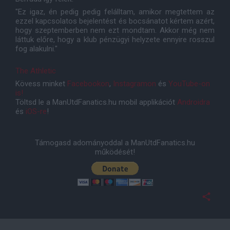
"Ez igaz, én pedig pedig felálltam, amikor megtettem az
ezzel kapcsolatos bejelentést és bocsánatot kértem azért,
hogy szeptemberben nem ezt mondtam. Akkor még nem
láttuk előre, hogy a klub pénzügyi helyzete ennyire rosszul
fog alakulni."
The Athletic
Kövess minket
Facebookon
,
Instagramon
és
YouTube-on
is!
Töltsd le a ManUtdFanatics.hu mobil applikációt
Androidra
és
iOS-re
!
Támogasd adományoddal a ManUtdFanatics.hu
működését!