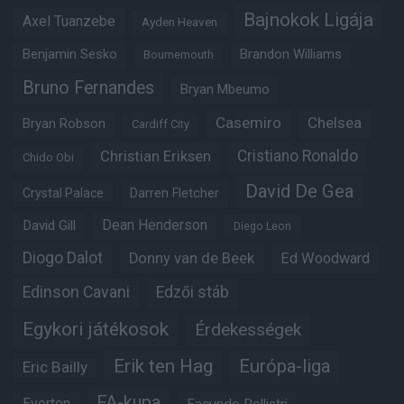
Bajnokok Ligája
Axel Tuanzebe
Ayden Heaven
Benjamin Sesko
Brandon Williams
Bournemouth
Bruno Fernandes
Bryan Mbeumo
Casemiro
Chelsea
Bryan Robson
Cardiff City
Christian Eriksen
Cristiano Ronaldo
Chido Obi
David De Gea
Crystal Palace
Darren Fletcher
Dean Henderson
David Gill
Diego Leon
Diogo Dalot
Donny van de Beek
Ed Woodward
Edinson Cavani
Edzői stáb
Egykori játékosok
Érdekességek
Erik ten Hag
Európa-liga
Eric Bailly
FA-kupa
Everton