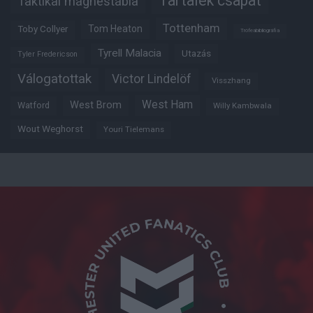
Tartalék csapat
Taktikai mágnestábla
Tottenham
Tom Heaton
Toby Collyer
Trófeabibliográfia
Tyrell Malacia
Utazás
Tyler Fredericson
Válogatottak
Victor Lindelöf
Visszhang
West Ham
West Brom
Watford
Willy Kambwala
Wout Weghorst
Youri Tielemans