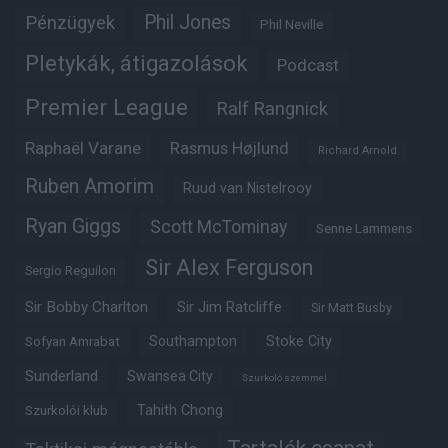
Phil Jones
Pénzügyek
Phil Neville
Pletykák, átigazolások
Podcast
Premier League
Ralf Rangnick
Raphaël Varane
Rasmus Højlund
Richard Arnold
Ruben Amorim
Ruud van Nistelrooy
Ryan Giggs
Scott McTominay
Senne Lammens
Sir Alex Ferguson
Sergio Reguilon
Sir Bobby Charlton
Sir Jim Ratcliffe
Sir Matt Busby
Southampton
Stoke City
Sofyan Amrabat
Sunderland
Swansea City
Szurkoló szemmel
Tahith Chong
Szurkolói klub