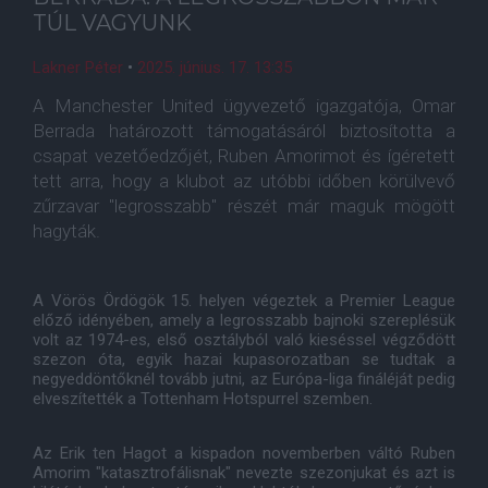
TÚL VAGYUNK
Lakner Péter
•
2025. június. 17. 13:35
A Manchester United ügyvezető igazgatója, Omar
Berrada határozott támogatásáról biztosította a
csapat vezetőedzőjét, Ruben Amorimot és ígéretett
tett arra, hogy a klubot az utóbbi időben körülvevő
zűrzavar "legrosszabb" részét már maguk mögött
hagyták.
A Vörös Ördögök 15. helyen végeztek a Premier League
előző idényében, amely a legrosszabb bajnoki szereplésük
volt az 1974-es, első osztályból való kieséssel végződött
szezon óta, egyik hazai kupasorozatban se tudtak a
negyeddöntőknél tovább jutni, az Európa-liga fináléját pedig
elveszítették a Tottenham Hotspurrel szemben.
Az Erik ten Hagot a kispadon novemberben váltó Ruben
Amorim "katasztrofálisnak" nevezte szezonjukat és azt is