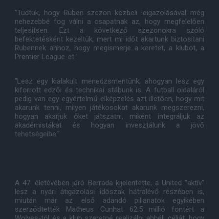
"Tudtuk, hogy Ruben szezon közbeli leigazolásával még
nehezebbé fog válni a csapatnak az, hogy megfelelően
teljesítsen. Ezt a következő szezonokra szóló
befektetésként kezeltük, mert mi időt akartunk biztosítani
Rubennek ahhoz, hogy megismerje a keretet, a klubot, a
Premier League-et."
"Lesz egy kialakult menedzsmentünk; ahogyan lesz egy
kiforrott edzői és technikai stábunk is. A futball oldaláról
pedig van egy egyértelmű elképzelés azt illetően, hogy mit
akarunk tenni, milyen játékosokat akarunk megszerezni,
hogyan akarjuk őket játszatni, miként integráljuk az
akadémistákat és hogyan invesztálunk a jövő
tehetségeibe."
A 47. életévében járó Berrada kijelentette, a United "aktív"
lesz a nyári átigazolási időszak hátralévő részében is,
miután már az első adandó pillanatok egyikében
szerződtették Matheus Cunhat 62.5 millió fontért a
Wolves-tól és a klub szeretné realizálni abbéli célját, hogy