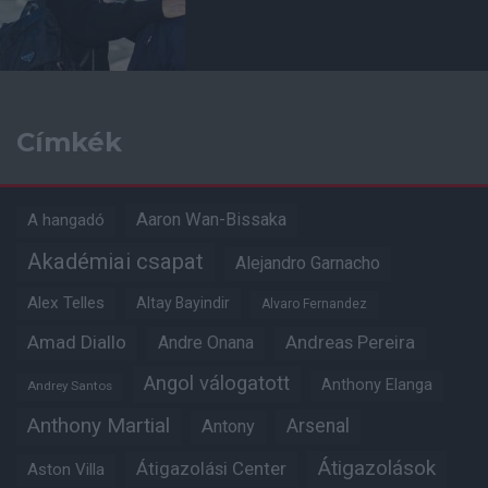
Címkék
Aaron Wan-Bissaka
A hangadó
Akadémiai csapat
Alejandro Garnacho
Alex Telles
Altay Bayindir
Alvaro Fernandez
Amad Diallo
Andre Onana
Andreas Pereira
Angol válogatott
Anthony Elanga
Andrey Santos
Anthony Martial
Arsenal
Antony
Átigazolások
Átigazolási Center
Aston Villa