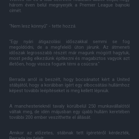
három éven belül megnyerjék a Premier League bajnoki
címét.
"Nem lesz könnyű" - tette hozzá.
"Egy nyári átigazolási időszakkal semmi se fog
megoldódni, de a megfelelő úton járunk. Az átmeneti
időszak legrosszabb részét már magunk mögött hagytuk,
most pedig elkezdünk építkezni és magabiztos vagyok azt
illetően, hogy vissza fogunk térni a csúcsra."
Berrada arról is beszélt, hogy bocsánatot kért a United
stábjától, hogy a korábban ígért egy elbocsátási hullámhoz
képest további leépítéseket is meg kellett lépniük.
A manchesterieknél tavaly körülbelül 250 munkavállalótól
váltak meg, de idén májusban egy újabb hullám keretében
további 200 ember veszíthette el állását.
Amikor az előzetes, stábnak tett ígéretéről kérdezték,
Berrada így felelt: