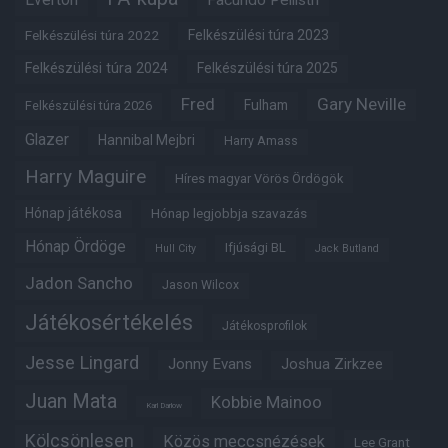
Facundo Pellistri
Felkészülési túra 2022
Felkészülési túra 2023
Felkészülési túra 2024
Felkészülési túra 2025
Fred
Gary Neville
Fulham
Felkészülési túra 2026
Glazer
Hannibal Mejbri
Harry Amass
Harry Maguire
Híres magyar Vörös Ördögök
Hónap játékosa
Hónap legjobbja szavazás
Hónap Ördöge
Ifjúsági BL
Hull City
Jack Butland
Jadon Sancho
Jason Wilcox
Játékosértékelés
Játékosprofilok
Jesse Lingard
Jonny Evans
Joshua Zirkzee
Juan Mata
Kobbie Mainoo
Karl Darlow
Kölcsönlesen
Közös meccsnézések
Lee Grant