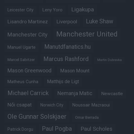
Ligakupa
Leny Yoro
Leicester City
Luke Shaw
Lisandro Martinez
Liverpool
Manchester United
Manchester City
Manutdfanatics.hu
Manuel Ugarte
Marcus Rashford
Marcel Sabitzer
Martin Dubravka
Mason Greenwood
Mason Mount
Matheus Cunha
Matthijs de Ligt
Michael Carrick
Nemanja Matic
Newcastle
Női csapat
Noussair Mazraoui
Norwich City
Ole Gunnar Solskjaer
Omar Berrada
Paul Pogba
Paul Scholes
Patrick Dorgu