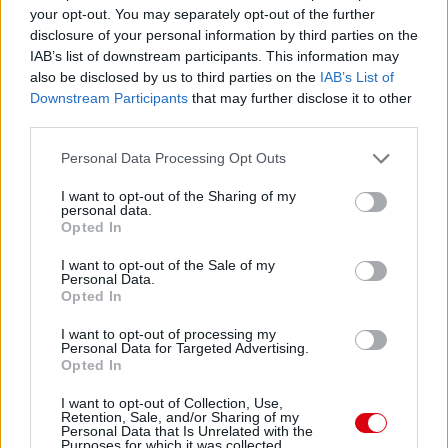
your opt-out. You may separately opt-out of the further
disclosure of your personal information by third parties on the
IAB’s list of downstream participants. This information may
also be disclosed by us to third parties on the
IAB’s List of
Downstream Participants
that may further disclose it to other
third parties.
Please note that this website/app uses one or more Google
Personal Data Processing Opt Outs
services and may gather and store information including but
not limited to your visit or usage behaviour. You may click to
I want to opt-out of the Sharing of my
personal data.
grant or deny consent to Google and its third-party tags to
Opted In
use your data for below specified purposes in below Google
consent section.
I want to opt-out of the Sale of my
Personal Data.
Opted In
I want to opt-out of processing my
Personal Data for Targeted Advertising.
Opted In
I want to opt-out of Collection, Use,
Meccs Center
Retention, Sale, and/or Sharing of my
Personal Data that Is Unrelated with the
Purposes for which it was collected.