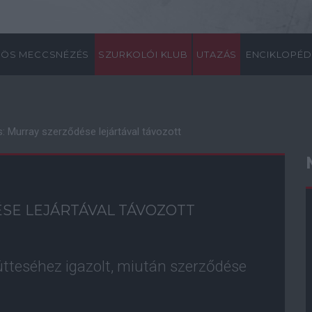
ÖS MECCSNÉZÉS
SZURKOLÓI KLUB
UTAZÁS
ENCIKLOPÉD
s: Murray szerződése lejártával távozott
SE LEJÁRTÁVAL TÁVOZOTT
ütteséhez igazolt, miután szerződése