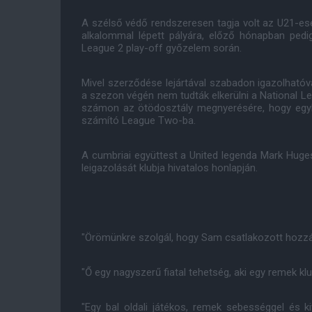
A szélső védő rendszeresen tagja volt az U21-e
alkalommal lépett pályára, előző hónapban pedi
League 2 play-off győzelem során.
Mivel szerződése lejártával szabadon igazolhatóvá 
a szezon végén nem tudták elkerülni a National Lea
számon az ötödosztály megnyerésére, hogy egyb
számító League Two-ba.
A cumbriai együttest a United legenda Mark Huges
leigazolását klubja hivatalos honlapján.
"Örömünkre szolgál, hogy Sam csatlakozott hozzá
"Ő egy nagyszerű fiatal tehetség, aki egy remek klu
"Egy bal oldali játékos, remek sebességgel és 