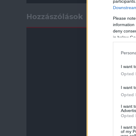
participants
Downstream 
Hozzászólások
Please note
information 
deny consent
in below Go
Persona
I want t
Opted 
I want t
Opted 
I want 
Advertis
Opted 
I want t
of my P
was col