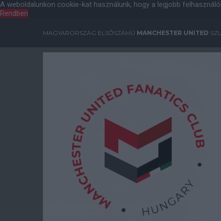
A weboldalunkon cookie-kat használunk, hogy a legjobb felhasználó
Rendben
MAGYARORSZÁG ELSŐSZÁMÚ
MANCHESTER UNITED
SZU