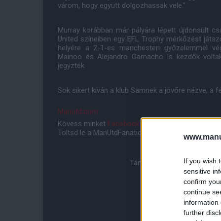
várom, hogy együtt dolgozhassak vele."
Murray korábban már pályára lépett újdonsült c
United színeiben egy EFL Trophy mérkőzést játszot
helyére a 2-1-es manchesteri győzelemmel vé
Mainoo és Alejandro Garnacho is kezdők voltak
jegyzték.
Sok sikert kíván a klub Samnek a jövőre nézve, a f
Manutd.com
Kövess minket
Facebookon
,
Instagramon
és
YouT
Töltsd le a ManUtdFanatics.hu mobil applikációt
An
www.manut
If you wish 
Támogasd adományoddal a 
sensitive in
confirm you
continue se
information 
further disc