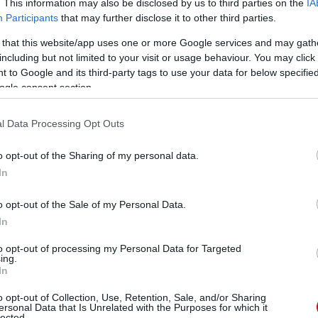
. This information may also be disclosed by us to third parties on the
IA
Participants
that may further disclose it to other third parties.
 that this website/app uses one or more Google services and may gath
including but not limited to your visit or usage behaviour. You may click 
 to Google and its third-party tags to use your data for below specifi
ogle consent section.
l Data Processing Opt Outs
o opt-out of the Sharing of my personal data.
In
o opt-out of the Sale of my Personal Data.
In
to opt-out of processing my Personal Data for Targeted
ing.
In
o opt-out of Collection, Use, Retention, Sale, and/or Sharing
ersonal Data that Is Unrelated with the Purposes for which it
lected.