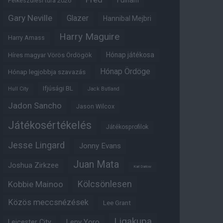
Fulham
Felkészülési túra 2026
Gary Neville
Glazer
Hannibal Mejbri
Harry Maguire
Harry Amass
Hónap játékosa
Híres magyar Vörös Ördögök
Hónap Ördöge
Hónap legjobbja szavazás
Ifjúsági BL
Hull City
Jack Butland
Jadon Sancho
Jason Wilcox
Játékosértékelés
Játékosprofilok
Jesse Lingard
Jonny Evans
Juan Mata
Joshua Zirkzee
Karl Darlow
Kölcsönlesen
Kobbie Mainoo
Közös meccsnézések
Lee Grant
Ligakupa
Leny Yoro
Leicester City