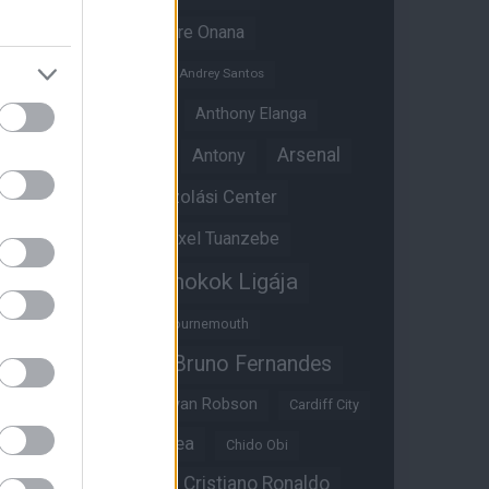
Amad Diallo
Andre Onana
Andreas Pereira
Andrey Santos
Angol válogatott
Anthony Elanga
Anthony Martial
Arsenal
Antony
Átigazolási Center
Aston Villa
Átigazolások
Axel Tuanzebe
Bajnokok Ligája
Ayden Heaven
Benjamin Sesko
Bournemouth
Bruno Fernandes
Brandon Williams
Bryan Mbeumo
Bryan Robson
Cardiff City
Casemiro
Chelsea
Chido Obi
Christian Eriksen
Cristiano Ronaldo