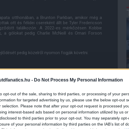
sapata otthonában, a Brunton Parkban, amikor még a
tak ott és félidei csereként állt be Tyler Fredericson
gződött találkozón. A 2022-es mérkőzésen Kobbie
, a gólokat pedig Charlie McNeill és Omari Forson
ejlődését pedig közelről nyomon fogják követni.
ube-on is!
droidra
és
iOS-re
!
dfanatics.hu -
Do Not Process My Personal Information
to opt-out of the sale, sharing to third parties, or processing of your per
ManUtdFanatics.hu működését!
formation for targeted advertising by us, please use the below opt-out s
r selection. Please note that after your opt-out request is processed y
eing interest-based ads based on personal information utilized by us or
disclosed to third parties prior to your opt-out. You may separately opt-
losure of your personal information by third parties on the IAB’s list of