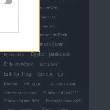
Crystal Palace
Darren Fletcher
David De Gea
David Gill
Dean Henderson
Diego Leon
Diogo Dalot
Donny van de Beek
Edinson Cavani
Ed Woodward
Egykori játékosok
Edzői stáb
Érdekességek
Eric Bailly
Erik ten Hag
Európa-liga
FA-kupa
Everton
Facundo Pellistri
Felkészülési túra 2022
Felkészülési túra 2023
Felkészülési túra 2024
Felkészülési túra 2025
Fred