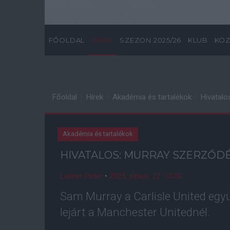
FŐOLDAL
HÍREK
SZEZON 2025/26
KLUB
KÖZ
Főoldal
Hírek
Akadémia és tartalékok
Hivatalo
Akadémia és tartalékok
HIVATALOS: MURRAY SZERZŐDÉ
Lakner Péter
•
2025. június. 27. 10:00
Sam Murray a Carlisle United egy
lejárt a Manchester Unitednél.