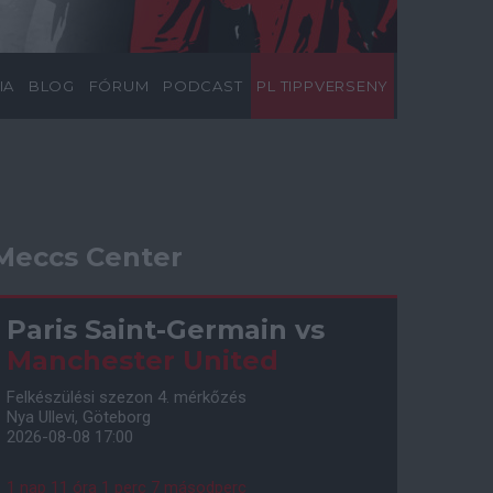
IA
BLOG
FÓRUM
PODCAST
PL TIPPVERSENY
Meccs Center
Paris Saint-Germain
vs
Manchester United
Felkészülési szezon 4. mérkőzés
Nya Ullevi, Göteborg
2026-08-08 17:00
1 nap 11 óra 1 perc 6 másodperc