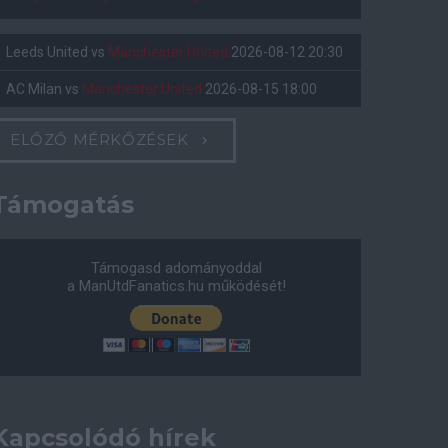
Leeds United
vs
Manchester United
2026-08-12 20:30
AC Milan
vs
Manchester United
2026-08-15 18:00
ELŐZŐ MÉRKŐZÉSEK
Támogatás
Támogasd adományoddal
a ManUtdFanatics.hu működését!
Kapcsolódó hírek