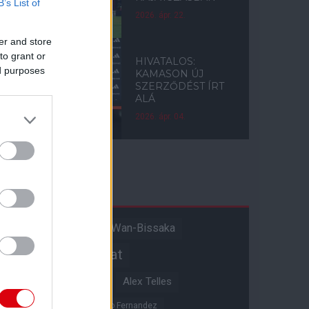
B’s List of
2026. ápr. 22.
er and store
to grant or
HIVATALOS:
ed purposes
KAMASON ÚJ
SZERZŐDÉST ÍRT
ALÁ
2026. ápr. 04.
Címkék
Aaron Wan-Bissaka
A hangadó
Akadémiai csapat
Alejandro Garnacho
Alex Telles
Altay Bayindir
Alvaro Fernandez