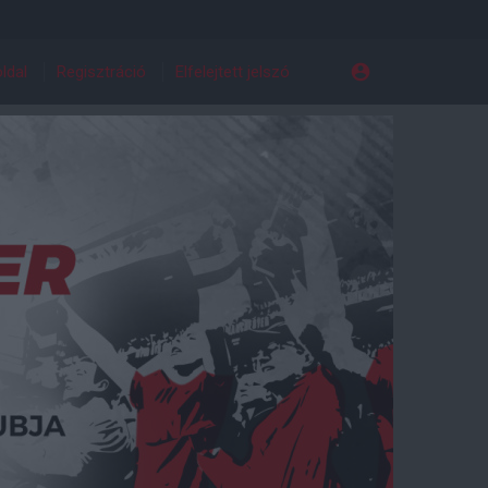
ldal
Regisztráció
Elfelejtett jelszó