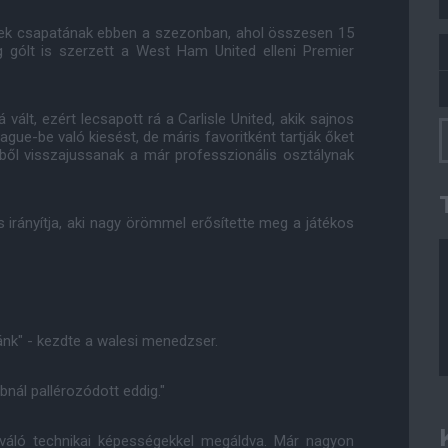
sek csapatának ebben a szezonban, ahol összesen 15
g gólt is szerzett a West Ham United elleni Premier
vált, ezért lecsapott rá a Carlisle United, akik sajnos
gue-be való kiesést, de máris favoritként tartják őket
ől visszajussanak a már professzionális osztálynak
 irányítja, aki nagy örömmel erősítette meg a játékos
nk" - kezdte a walesi menedzser.
bnál pallérozódott eddig."
kiváló technikai képességekkel megáldva. Már nagyon