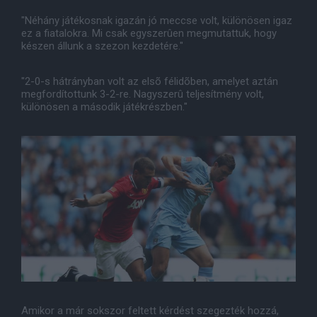
"Néhány játékosnak igazán jó meccse volt, különösen igaz
ez a fiatalokra. Mi csak egyszerûen megmutattuk, hogy
készen állunk a szezon kezdetére."
"2-0-s hátrányban volt az elsõ félidõben, amelyet aztán
megfordítottunk 3-2-re. Nagyszerû teljesítmény volt,
különösen a második játékrészben."
Amikor a már sokszor feltett kérdést szegezték hozzá,