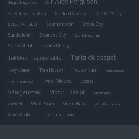
Sir Alex Ferguson
Sergio Reguilon
Sir Bobby Charlton
Sir Jim Ratcliffe
Sir Matt Busby
Southampton
Stoke City
Sofyan Amrabat
Sunderland
Swansea City
Szurkoló szemmel
Tahith Chong
Szurkolói klub
Tartalék csapat
Taktikai mágnestábla
Tottenham
Tom Heaton
Toby Collyer
Trófeabibliográfia
Tyrell Malacia
Utazás
Tyler Fredericson
Válogatottak
Victor Lindelöf
Visszhang
West Ham
West Brom
Watford
Willy Kambwala
Wout Weghorst
Youri Tielemans