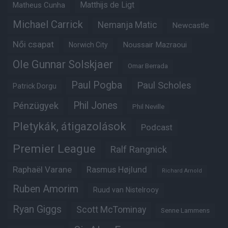
Matheus Cunha
Matthijs de Ligt
Michael Carrick
Nemanja Matic
Newcastle
Női csapat
Noussair Mazraoui
Norwich City
Ole Gunnar Solskjaer
Omar Berrada
Paul Pogba
Paul Scholes
Patrick Dorgu
Phil Jones
Pénzügyek
Phil Neville
Pletykák, átigazolások
Podcast
Premier League
Ralf Rangnick
Raphaël Varane
Rasmus Højlund
Richard Arnold
Ruben Amorim
Ruud van Nistelrooy
Ryan Giggs
Scott McTominay
Senne Lammens