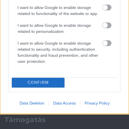
I want to allow Google to enable storage
Paris Saint-Germain
vs
related to functionality of the website or app.
Manchester United
I want to allow Google to enable storage
related to personalization.
Felkészülési szezon 4. mérkőzés
Nya Ullevi, Göteborg
I want to allow Google to enable storage
2026-08-08 17:00
related to security, including authentication
functionality and fraud prevention, and other
1 nap 0 óra 55 perc 52 másodperc
user protection.
Leeds United
vs
Manchester United
2026-08-12 20:30
CONFIRM
AC Milan
vs
Manchester United
2026-08-15 18:00
ELŐZŐ MÉRKŐZÉSEK
Data Deletion
Data Access
Privacy Policy
Támogatás