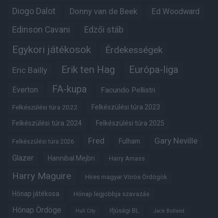
Diogo Dalot
Donny van de Beek
Ed Woodward
Edinson Cavani
Edzői stáb
Egykori játékosok
Érdekességek
Erik ten Hag
Európa-liga
Eric Bailly
FA-kupa
Everton
Facundo Pellistri
Felkészülési túra 2022
Felkészülési túra 2023
Felkészülési túra 2024
Felkészülési túra 2025
Fred
Gary Neville
Fulham
Felkészülési túra 2026
Glazer
Hannibal Mejbri
Harry Amass
Harry Maguire
Híres magyar Vörös Ördögök
Hónap játékosa
Hónap legjobbja szavazás
Hónap Ördöge
Ifjúsági BL
Hull City
Jack Butland