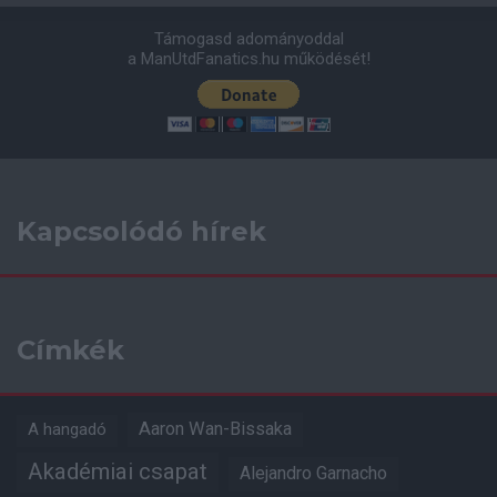
Támogasd adományoddal
a ManUtdFanatics.hu működését!
Kapcsolódó hírek
Címkék
Aaron Wan-Bissaka
A hangadó
Akadémiai csapat
Alejandro Garnacho