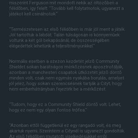
miszerint Ferguson mit mondott nekik az öltözõben a
félidõben, így felelt: "Tovább kell folytatnotok, ugyanezt a
játékot kell csinálnotok."
"Természetesen az elsõ félidõben is már jól ment a játék.
Jól tartottuk a labdát. Talán túlságosan is könnyemûek
voltunk a két gól bekapásánál, de összességében
elégedettek lehetünk a teljesítményünkkel."
Normális esetben a szezon kezdetét jelzõ Community
Shieldet sokan barátságos mérkõzésnek aposztrofálják,
azonban a manchesteri csapatok ütközetét jelzõ döntõ
minden volt, csak nem egymás nyakába borulás, amelyet
jól jelez, hogy sokan szerencsésnek tartják a Cityt, hogy
nem emberhátrányban fejezték be a mérkõzést.
"Tudom, hogy ez a Community Shield döntõ volt. Lehet,
hogy ez nem egy olyan fontos trófea."
"Azonban ettõl függetlenül ez egy rangadó volt, és meg
akartuk nyerni. Szerintem a Citynél is ugyanezt gondolták.
Az elsõ félidõben mutatott viselkedésükkel errõl