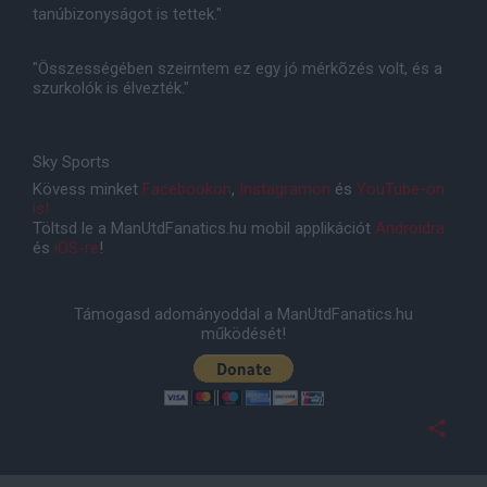
tanúbizonyságot is tettek."
"Összességében szeirntem ez egy jó mérkõzés volt, és a
szurkolók is élvezték."
Sky Sports
Kövess minket
Facebookon
,
Instagramon
és
YouTube-on
is!
Töltsd le a ManUtdFanatics.hu mobil applikációt
Androidra
és
iOS-re
!
Támogasd adományoddal a ManUtdFanatics.hu
működését!