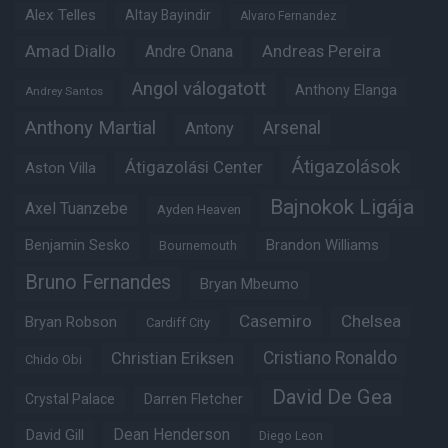
Alex Telles
Altay Bayindir
Alvaro Fernandez
Amad Diallo
Andre Onana
Andreas Pereira
Angol válogatott
Anthony Elanga
Andrey Santos
Anthony Martial
Arsenal
Antony
Átigazolások
Átigazolási Center
Aston Villa
Bajnokok Ligája
Axel Tuanzebe
Ayden Heaven
Benjamin Sesko
Brandon Williams
Bournemouth
Bruno Fernandes
Bryan Mbeumo
Casemiro
Chelsea
Bryan Robson
Cardiff City
Christian Eriksen
Cristiano Ronaldo
Chido Obi
David De Gea
Crystal Palace
Darren Fletcher
Dean Henderson
David Gill
Diego Leon