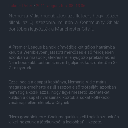
Lakner Péter
•
2011. augusztus. 08. 13:06
Nemanja Vidic magabiztos azt illetõen, hogy készen
állnak az új szezonra, miután a Community Shield
döntõben legyõzték a Manchester City-t.
A Premier League bajnoki címvédõje két gólos hátrányba
került a Wembleyben játszott mérkõzés elsõ félidejében,
azonban a második játékrészre lenyûgözõ játékuknak, és
Nani hosszabbításban szerzett góljának köszönhetõen 3-
2-re nyertek.
Ezzel pedig a csapat kapitánya, Nemanja Vidic máris
magasba emelhette az új szezon elsõ trófeáját, azonban
nem foglalkozik azzal, hogy figyelmeztetõ üzeneteket
küldjön a csapat riválisainak, köztük a sokat költekezõ
vasárnapi ellenfelének, a Citynek.
"Nem gondolok erre. Csak magunkkal kell foglalkoznunk és
ki kell hoznunk a játékunkból a legjobbat" - kezdte.