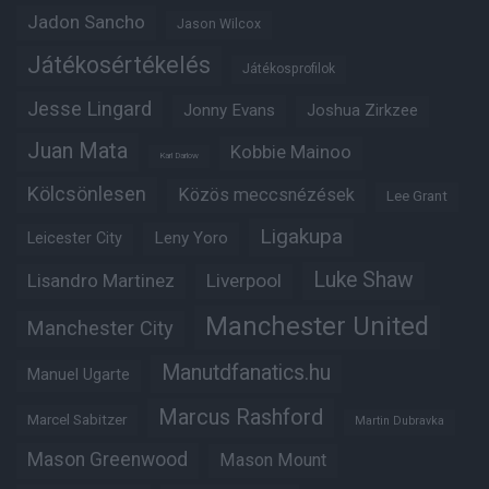
Jadon Sancho
Jason Wilcox
Játékosértékelés
Játékosprofilok
Jesse Lingard
Jonny Evans
Joshua Zirkzee
Juan Mata
Kobbie Mainoo
Karl Darlow
Kölcsönlesen
Közös meccsnézések
Lee Grant
Ligakupa
Leny Yoro
Leicester City
Luke Shaw
Lisandro Martinez
Liverpool
Manchester United
Manchester City
Manutdfanatics.hu
Manuel Ugarte
Marcus Rashford
Marcel Sabitzer
Martin Dubravka
Mason Greenwood
Mason Mount