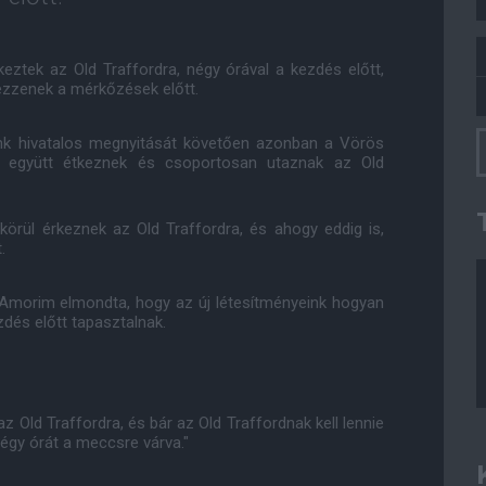
eztek az Old Traffordra, négy órával a kezdés előtt,
ezzenek a mérkőzések előtt.
nyünk hivatalos megnyitását követően azonban a Vörös
, együtt étkeznek és csoportosan utaznak az Old
örül érkeznek az Old Traffordra, és ahogy eddig is,
.
 Amorim elmondta, hogy az új létesítményeink hogyan
ezdés előtt tapasztalnak.
 Old Traffordra, és bár az Old Traffordnak kell lennie
égy órát a meccsre várva."