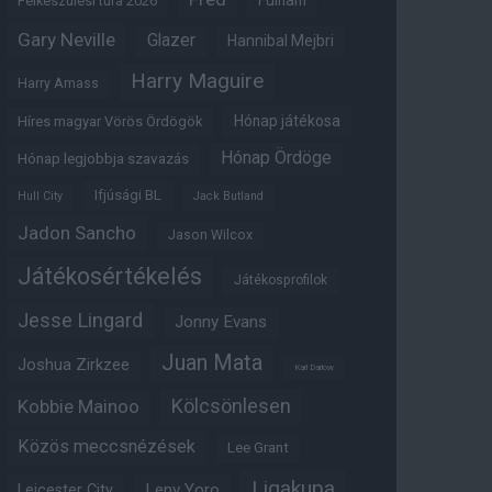
Fulham
Felkészülési túra 2026
Gary Neville
Glazer
Hannibal Mejbri
Harry Maguire
Harry Amass
Hónap játékosa
Híres magyar Vörös Ördögök
Hónap Ördöge
Hónap legjobbja szavazás
Ifjúsági BL
Hull City
Jack Butland
Jadon Sancho
Jason Wilcox
Játékosértékelés
Játékosprofilok
Jesse Lingard
Jonny Evans
Juan Mata
Joshua Zirkzee
Karl Darlow
Kölcsönlesen
Kobbie Mainoo
Közös meccsnézések
Lee Grant
Ligakupa
Leny Yoro
Leicester City