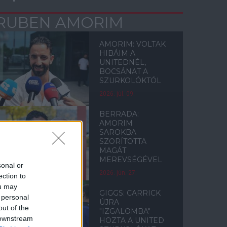
RUBEN AMORIM
AMORIM: VOLTAK
HIBÁIM A
UNITEDNÉL,
BOCSÁNAT A
SZURKOLÓKTÓL
2026. júl. 09.
BERRADA:
AMORIM
SAROKBA
SZORÍTOTTA
MAGÁT
MEREVSÉGÉVEL
sonal or
2026. jún. 27.
ection to
ou may
GIGGS: CARRICK
 personal
ÚJRA
out of the
"IZGALOMBA"
 downstream
HOZTA A UNITED