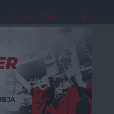
ldal
Regisztráció
Elfelejtett jelszó