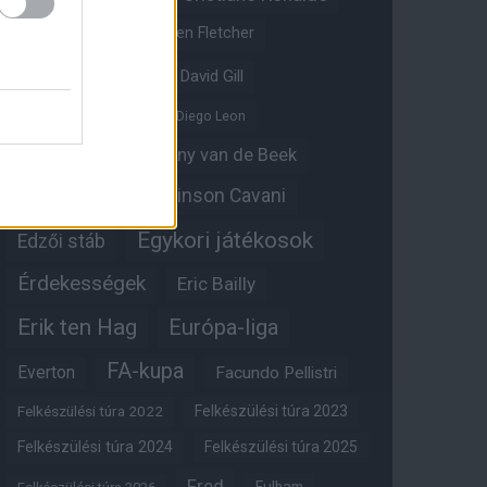
Crystal Palace
Darren Fletcher
David De Gea
David Gill
Dean Henderson
Diego Leon
Diogo Dalot
Donny van de Beek
Edinson Cavani
Ed Woodward
Egykori játékosok
Edzői stáb
Érdekességek
Eric Bailly
Erik ten Hag
Európa-liga
FA-kupa
Everton
Facundo Pellistri
Felkészülési túra 2022
Felkészülési túra 2023
Felkészülési túra 2024
Felkészülési túra 2025
Fred