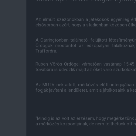
Az elmúlt szezonokban a játékosok egyénileg érk
elsősorban azért, hogy a stadionban közösen étk
A Carringtonban található, felújított létesítmé
Ördögök mostantól az edzőpályán találkoznak
Traffordra.
Ruben Vörös Ördögei várhatóan vasárnap 15:45 k
továbbra is üdvözlik majd az őket váró szurkolókat
Az MUTV-nek adott, mérkőzés előtti interjújában
fogják javítani a lendületet, amit a játékosaink a k
"Mindig is az volt az érzésem, hogy megérkezünk az
a mérkőzés központjának, de nem tölthetünk ott n