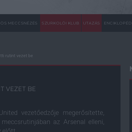
ÖS MECCSNÉZÉS
SZURKOLÓI KLUB
UTAZÁS
ENCIKLOPÉD
ti rutint vezet be
T VEZET BE
ited vezetőedzője megerősítette,
 meccsrutinjában az Arsenal elleni,
előtt.