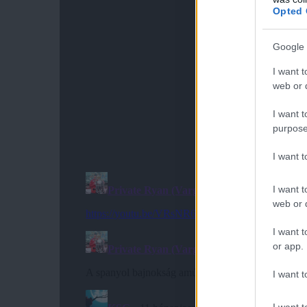
Opted 
Google 
I want t
web or d
I want t
purpose
I want 
I want t
web or d
I want t
or app.
I want t
I want t