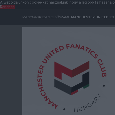
A weboldalunkon cookie-kat használunk, hogy a legjobb felhasználó
Rendben
MAGYARORSZÁG ELSŐSZÁMÚ
MANCHESTER UNITED
SZU