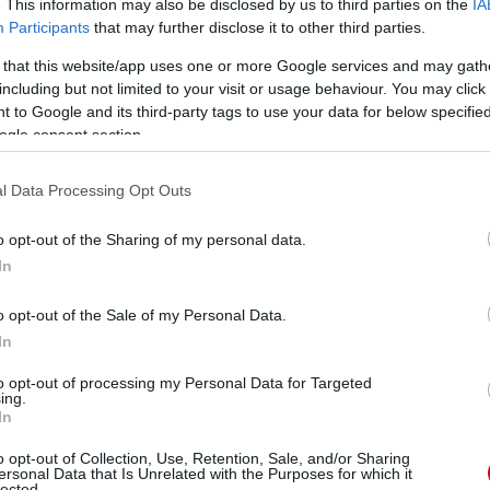
. This information may also be disclosed by us to third parties on the
IA
Participants
that may further disclose it to other third parties.
 that this website/app uses one or more Google services and may gath
including but not limited to your visit or usage behaviour. You may click 
 to Google and its third-party tags to use your data for below specifi
ogle consent section.
l Data Processing Opt Outs
o opt-out of the Sharing of my personal data.
In
o opt-out of the Sale of my Personal Data.
In
to opt-out of processing my Personal Data for Targeted
ing.
In
o opt-out of Collection, Use, Retention, Sale, and/or Sharing
ersonal Data that Is Unrelated with the Purposes for which it
lected.