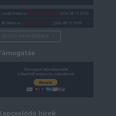
Leeds United
vs
Manchester United
2026-08-12 20:30
AC Milan
vs
Manchester United
2026-08-15 18:00
ELŐZŐ MÉRKŐZÉSEK
Támogatás
Támogasd adományoddal
a ManUtdFanatics.hu működését!
Kapcsolódó hírek