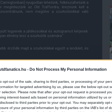
Carringtonban] nyugodtan lehetünk, felkészülhetünk a
or megérkezünk az Old Traffordra, éreznünk kell a
oncentrálnunk, nem megölve a szurkolóinkkal való
gyütt legyenek a játékosokkal és autogramot kérjenek.
lyan élmény lesz a szurkolók számára."
bb érződik majd a szurkolókkal együtt a lendület, és
dfanatics.hu -
Do Not Process My Personal Information
ube-on is!
droidra
és
iOS-re
!
to opt-out of the sale, sharing to third parties, or processing of your per
formation for targeted advertising by us, please use the below opt-out s
r selection. Please note that after your opt-out request is processed y
ManUtdFanatics.hu működését!
eing interest-based ads based on personal information utilized by us or
disclosed to third parties prior to your opt-out. You may separately opt-
losure of your personal information by third parties on the IAB’s list of