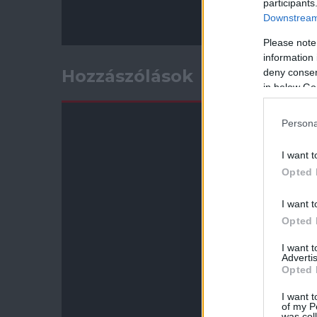
participants
Downstream 
Please note
information 
Hozzászólások
deny consent
in below Go
Persona
I want t
Opted 
I want t
Opted 
I want 
Advertis
Opted 
I want t
of my P
was col