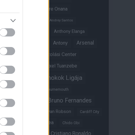
Amad Diallo
Andre Onana
Andreas Pereira
Andrey Santos
Angol válogatott
Anthony Elanga
Anthony Martial
Arsenal
Antony
Átigazolási Center
Aston Villa
Átigazolások
Axel Tuanzebe
Bajnokok Ligája
Ayden Heaven
Benjamin Sesko
Bournemouth
Bruno Fernandes
Brandon Williams
Bryan Mbeumo
Bryan Robson
Cardiff City
Casemiro
Chelsea
Chido Obi
Christian Eriksen
Cristiano Ronaldo