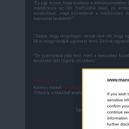
"És úgy érzem, hogy ezekben a létesítményekben [
mérkőzésre az Old Traffordtól távol, és amik
szurkolókat, majd közvetlenül a mérkőzésre k
kapcsolat lendületét."
"Tudjuk, hogy rengetegen várnak ránk ott, hogy e
Mi is megpróbáljuk ugyanezt tenni. Szóval, ugyano
"De számunkra jobb lesz, mert a meccshez közele
kevesebb időt fogunk ott tölteni."
www.manut
manutd.com
Kövess minket
Facebookon
,
Instagramon
és
YouT
Töltsd le a ManUtdFanatics.hu mobil applikációt
An
If you wish 
sensitive in
confirm you
Támogasd adományoddal a 
continue se
information 
further disc