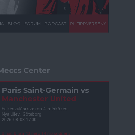
IA
BLOG
FÓRUM
PODCAST
PL TIPPVERSENY
Meccs Center
Paris Saint-Germain
vs
Manchester United
Felkészülési szezon 4. mérkőzés
Nya Ullevi, Göteborg
2026-08-08 17:00
0 nap 0 óra 40 perc 13 másodperc