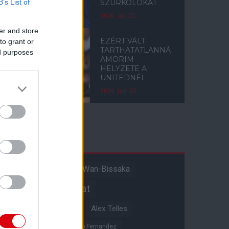
B’s List of
SZURKOLÓKAT
2026. ápr. 20.
er and store
EZÉRT VÁLT
to grant or
TARTHATATLANNÁ
ed purposes
AMORIM
HELYZETE A
UNITEDNÉL
2026. jan. 05.
Címkék
Aaron Wan-Bissaka
A hangadó
Akadémiai csapat
Alejandro Garnacho
Alex Telles
Altay Bayindir
Alvaro Fernandez