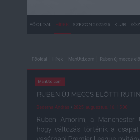
FŐOLDAL
HÍREK
SZEZON 2025/26
KLUB
KÖZ
Főoldal
Hírek
ManUtd.com
Ruben új meccs előt
ManUtd.com
RUBEN ÚJ MECCS ELŐTTI RUTIN
Bederna András
•
2025. augusztus. 16. 15:00
Ruben Amorim, a Manchester Un
hogy változás történik a csapat
vasárnapi Premier League-nyitány 