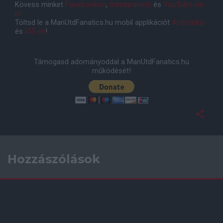
Kövess minket
Facebookon
,
Instagramon
és
YouTube-on
is!
Töltsd le a ManUtdFanatics.hu mobil applikációt
Androidra
és
iOS-re
!
Támogasd adományoddal a ManUtdFanatics.hu
működését!
Hozzászólások