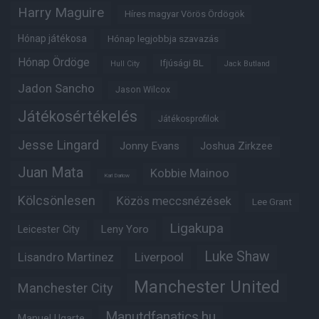
Harry Maguire
Híres magyar Vörös Ördögök
Hónap játékosa
Hónap legjobbja szavazás
Hónap Ördöge
Ifjúsági BL
Hull City
Jack Butland
Jadon Sancho
Jason Wilcox
Játékosértékelés
Játékosprofilok
Jesse Lingard
Jonny Evans
Joshua Zirkzee
Juan Mata
Kobbie Mainoo
Karl Darlow
Kölcsönlesen
Közös meccsnézések
Lee Grant
Ligakupa
Leny Yoro
Leicester City
Luke Shaw
Lisandro Martinez
Liverpool
Manchester United
Manchester City
Manutdfanatics.hu
Manuel Ugarte