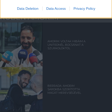
Kapcsolódó hírek
Data Deletion
Data Access
Privacy Policy
RUBEN AMORIM
AMORIM: VOLTAK HIBÁIM A
UNITEDNÉL, BOCSÁNAT A
SZURKOLÓKTÓL
BERRADA: AMORIM
SAROKBA SZORÍTOTTA
MAGÁT MEREVSÉGÉVEL