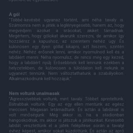
A gól
"Többé-kevésbé ugyanaz történt, ami néha tavaly is.
Számomra nem a játék a leglényegesebb, hanem az, hogy
megvédjem azokat a srácokat, akiket támadnak.
Megértem, hogy gólokat akarunk szerezni, de amikor így
hozzáérsz a kapushoz, az szerintem nehéz ügy. És
különösen egy ilyen góllal kikapni, azt hiszem, szintén
nehéz. Nehéz erősnek lenni, amikor nyomulnod kell és a
labdáért menni. Néha nyomulsz, de nincs még egy kezed,
hogy a labdáért nyúlj. Erősebbnek kell lennünk ezekben a
helyzetekben, de különösen a túloldalon kell nekünk is
ugyanezt tennünk. Nem változtathatunk a szabályokon.
Alkalmazkodnunk kell hozzájuk."
Nem voltunk unalmasak
"Agresszívebbek voltunk, mint tavaly. Többet sprinteltünk.
Bátrabbak voltunk. Egy az egy ellen mentünk az egész
meccsen. Magasan letámadtunk. És aztán a labdával is
volt minőségünk. Még akkor is, ha a stadionban
hangoskodnak, mi akkor is játszuk a játékunkat. Kevesebb
labdát vesztettünk el a játék felépítése során a tavalyi
évhez képest, amikor sokat küzdöttünk. És aztán az apró