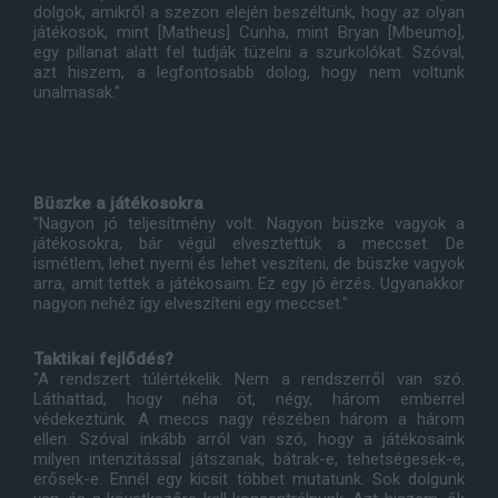
dolgok, amikről a szezon elején beszéltünk, hogy az olyan
játékosok, mint [Matheus] Cunha, mint Bryan [Mbeumo],
egy pillanat alatt fel tudják tüzelni a szurkolókat. Szóval,
azt hiszem, a legfontosabb dolog, hogy nem voltunk
unalmasak."
Büszke a játékosokra
"Nagyon jó teljesítmény volt. Nagyon büszke vagyok a
játékosokra, bár végül elvesztettük a meccset. De
ismétlem, lehet nyerni és lehet veszíteni, de büszke vagyok
arra, amit tettek a játékosaim. Ez egy jó érzés. Ugyanakkor
nagyon nehéz így elveszíteni egy meccset."
Taktikai fejlődés?
"A rendszert túlértékelik. Nem a rendszerről van szó.
Láthattad, hogy néha öt, négy, három emberrel
védekeztünk. A meccs nagy részében három a három
ellen. Szóval inkább arról van szó, hogy a játékosaink
milyen intenzitással játszanak, bátrak-e, tehetségesek-e,
erősek-e. Ennél egy kicsit többet mutatunk. Sok dolgunk