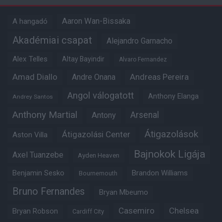
Aaron Wan-Bissaka
A hangadó
Akadémiai csapat
Alejandro Garnacho
Alex Telles
Altay Bayindir
Alvaro Fernandez
Amad Diallo
Andre Onana
Andreas Pereira
Angol válogatott
Anthony Elanga
Andrey Santos
Anthony Martial
Arsenal
Antony
Átigazolások
Átigazolási Center
Aston Villa
Bajnokok Ligája
Axel Tuanzebe
Ayden Heaven
Benjamin Sesko
Brandon Williams
Bournemouth
Bruno Fernandes
Bryan Mbeumo
Casemiro
Chelsea
Bryan Robson
Cardiff City