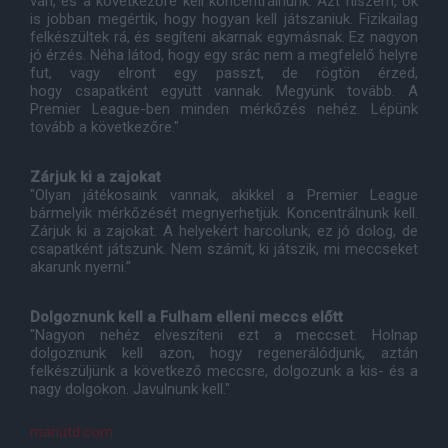
van, és a következőre kell koncentrálnunk. Azt hiszem, ők
is jobban megértik, hogy hogyan kell játszaniuk. Fizikailag
felkészültek rá, és segíteni akarnak egymásnak. Ez nagyon
jó érzés. Néha látod, hogy egy srác nem a megfelelő helyre
fut, vagy elront egy passzt, de rögtön érzed,
hogy csapatként együtt vannak. Megyünk tovább. A
Premier League-ben minden mérkőzés nehéz. Lépünk
tovább a következőre."
Zárjuk ki a zajokat
"Olyan játékosaink vannak, akikkel a Premier League
bármelyik mérkőzését megnyerhetjük. Koncentrálnunk kell.
Zárjuk ki a zajokat. A helyekért harcolunk, ez jó dolog, de
csapatként játszunk. Nem számít, ki játszik, mi meccseket
akarunk nyerni.”
Dolgoznunk kell a Fulham elleni meccs előtt
"Nagyon nehéz elveszíteni ezt a meccset. Holnap
dolgoznunk kell azon, hogy regenerálódjunk, aztán
felkészüljünk a következő meccsre, dolgozunk a kis- és a
nagy dolgokon. Javulnunk kell."
manutd.com