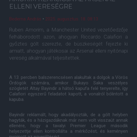
ELLENI VERESÉGRE
Bederna András
•
2025. augusztus. 18. 08:13
Ruben Amorim, a Manchester United vezetőedzője
felháborodott azon, ahogyan Riccardo Calafiori a
győztes gólt szerezte, de büszkeségét fejezte ki
amiatt, ahogyan játékosai az Arsenal elleni nyitónapi
vereség alkalmával teljesítettek.
A 13. percben balszerencsésen alakultak a dolgok a Vörös
Ördögök számára, amikor Bukayo Saka veszélyes
szögletét Altay Bayindir a hátsó kapufa felé tenyerelte, így
Calafiori egyszerű feladatot kapott, a vonalról bólintott a
kapuba.
Bayindir reklamált, hogy akadályozták, de a gólt helyben
hagyták, és a házigazdáknak már nem volt visszaút annak
ellenére, hogy a tavalyi Premier League második
helyezettje ellen kontrollálta a mérkőzést, és keményen
nyomott az egyenlítésért.