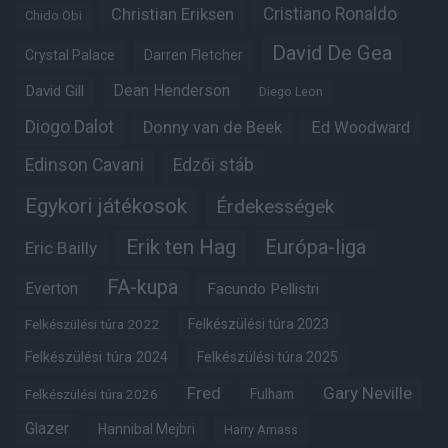
Christian Eriksen
Cristiano Ronaldo
Chido Obi
David De Gea
Crystal Palace
Darren Fletcher
Dean Henderson
David Gill
Diego Leon
Diogo Dalot
Donny van de Beek
Ed Woodward
Edinson Cavani
Edzői stáb
Egykori játékosok
Érdekességek
Erik ten Hag
Európa-liga
Eric Bailly
FA-kupa
Everton
Facundo Pellistri
Felkészülési túra 2022
Felkészülési túra 2023
Felkészülési túra 2024
Felkészülési túra 2025
Fred
Gary Neville
Fulham
Felkészülési túra 2026
Glazer
Hannibal Mejbri
Harry Amass