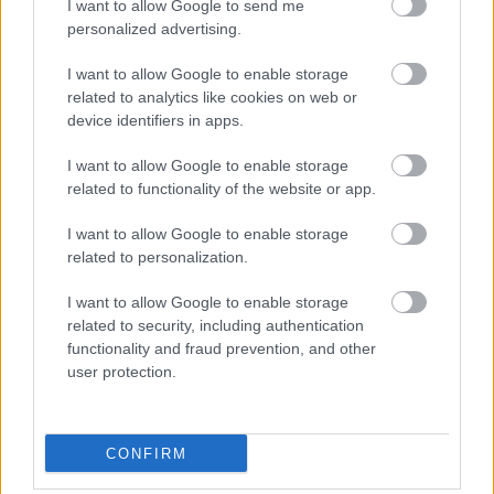
I want to allow Google to send me
personalized advertising.
2 nap 13 óra 27 perc 2 másodperc
I want to allow Google to enable storage
related to analytics like cookies on web or
AC Milan
vs
Manchester United
2026-08-15 18:00
device identifiers in apps.
ELŐZŐ MÉRKŐZÉSEK
I want to allow Google to enable storage
related to functionality of the website or app.
Támogatás
I want to allow Google to enable storage
related to personalization.
I want to allow Google to enable storage
Támogasd adományoddal
related to security, including authentication
a ManUtdFanatics.hu működését!
functionality and fraud prevention, and other
user protection.
CONFIRM