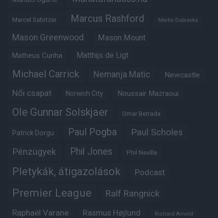
Marcus Rashford
Marcel Sabitzer
Martin Dubravka
Mason Greenwood
Mason Mount
Matheus Cunha
Matthijs de Ligt
Michael Carrick
Nemanja Matic
Newcastle
Női csapat
Noussair Mazraoui
Norwich City
Ole Gunnar Solskjaer
Omar Berrada
Paul Pogba
Paul Scholes
Patrick Dorgu
Phil Jones
Pénzügyek
Phil Neville
Pletykák, átigazolások
Podcast
Premier League
Ralf Rangnick
Raphaël Varane
Rasmus Højlund
Richard Arnold