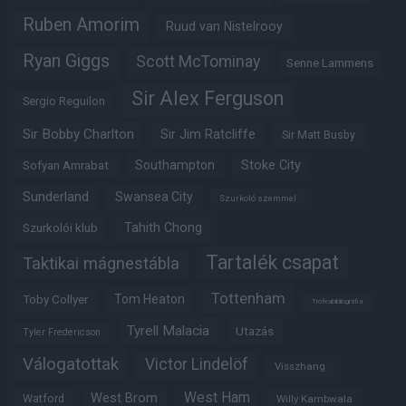
Ruben Amorim
Ruud van Nistelrooy
Ryan Giggs
Scott McTominay
Senne Lammens
Sir Alex Ferguson
Sergio Reguilon
Sir Bobby Charlton
Sir Jim Ratcliffe
Sir Matt Busby
Southampton
Stoke City
Sofyan Amrabat
Sunderland
Swansea City
Szurkoló szemmel
Tahith Chong
Szurkolói klub
Tartalék csapat
Taktikai mágnestábla
Tottenham
Tom Heaton
Toby Collyer
Trófeabibliográfia
Tyrell Malacia
Utazás
Tyler Fredericson
Válogatottak
Victor Lindelöf
Visszhang
West Ham
West Brom
Watford
Willy Kambwala