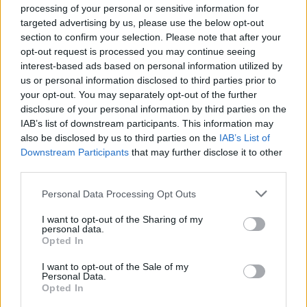
processing of your personal or sensitive information for
targeted advertising by us, please use the below opt-out
section to confirm your selection. Please note that after your
opt-out request is processed you may continue seeing
interest-based ads based on personal information utilized by
us or personal information disclosed to third parties prior to
your opt-out. You may separately opt-out of the further
disclosure of your personal information by third parties on the
Meccs Center
IAB’s list of downstream participants. This information may
also be disclosed by us to third parties on the
IAB’s List of
Downstream Participants
that may further disclose it to other
third parties.
Paris Saint-Germain
vs
Please note that this website/app uses one or more Google
Manchester United
Personal Data Processing Opt Outs
services and may gather and store information including but
not limited to your visit or usage behaviour. You may click to
I want to opt-out of the Sharing of my
Felkészülési szezon 4. mérkőzés
personal data.
grant or deny consent to Google and its third-party tags to
Nya Ullevi, Göteborg
Opted In
2026-08-08 17:00
use your data for below specified purposes in below Google
consent section.
I want to opt-out of the Sale of my
Personal Data.
0 nap 7 óra 27 perc 21 másodperc
Opted In