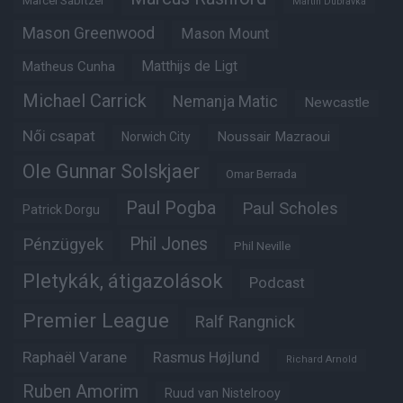
Marcel Sabitzer
Martin Dubravka
Mason Greenwood
Mason Mount
Matheus Cunha
Matthijs de Ligt
Michael Carrick
Nemanja Matic
Newcastle
Női csapat
Noussair Mazraoui
Norwich City
Ole Gunnar Solskjaer
Omar Berrada
Paul Pogba
Paul Scholes
Patrick Dorgu
Phil Jones
Pénzügyek
Phil Neville
Pletykák, átigazolások
Podcast
Premier League
Ralf Rangnick
Raphaël Varane
Rasmus Højlund
Richard Arnold
Ruben Amorim
Ruud van Nistelrooy