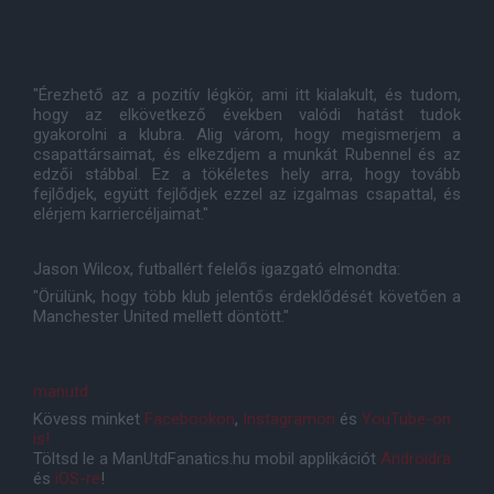
"Érezhető az a pozitív légkör, ami itt kialakult, és tudom,
hogy az elkövetkező években valódi hatást tudok
gyakorolni a klubra. Alig várom, hogy megismerjem a
csapattársaimat, és elkezdjem a munkát Rubennel és az
edzői stábbal. Ez a tökéletes hely arra, hogy tovább
fejlődjek, együtt fejlődjek ezzel az izgalmas csapattal, és
elérjem karriercéljaimat."
Jason Wilcox, futballért felelős igazgató elmondta:
"Örülünk, hogy több klub jelentős érdeklődését követően a
Manchester United mellett döntött."
manutd
Kövess minket
Facebookon
,
Instagramon
és
YouTube-on
is!
Töltsd le a ManUtdFanatics.hu mobil applikációt
Androidra
és
iOS-re
!