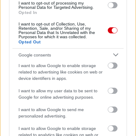
I want to opt-out of processing my
Leeds United
vs
Manchester United
2026-08-12 20:30
Personal Data for Targeted Advertising.
Opted In
AC Milan
vs
Manchester United
2026-08-15 18:00
I want to opt-out of Collection, Use,
Retention, Sale, and/or Sharing of my
ELŐZŐ MÉRKŐZÉSEK
Personal Data that Is Unrelated with the
Purposes for which it was collected.
Opted Out
Támogatás
Google consents
I want to allow Google to enable storage
related to advertising like cookies on web or
Támogasd adományoddal
device identifiers in apps.
a ManUtdFanatics.hu működését!
I want to allow my user data to be sent to
Google for online advertising purposes.
I want to allow Google to send me
personalized advertising.
Kapcsolódó hírek
I want to allow Google to enable storage
related to analytics like cookies on web or