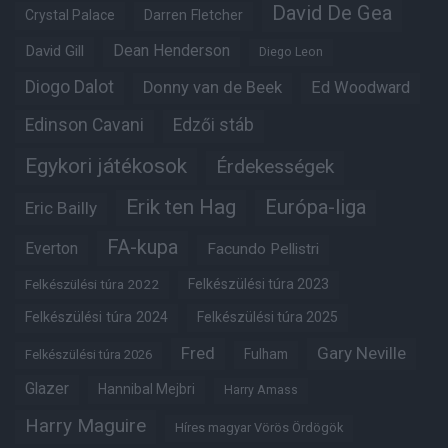
David De Gea
Crystal Palace
Darren Fletcher
Dean Henderson
David Gill
Diego Leon
Diogo Dalot
Donny van de Beek
Ed Woodward
Edinson Cavani
Edzői stáb
Egykori játékosok
Érdekességek
Erik ten Hag
Európa-liga
Eric Bailly
FA-kupa
Everton
Facundo Pellistri
Felkészülési túra 2022
Felkészülési túra 2023
Felkészülési túra 2024
Felkészülési túra 2025
Fred
Gary Neville
Fulham
Felkészülési túra 2026
Glazer
Hannibal Mejbri
Harry Amass
Harry Maguire
Híres magyar Vörös Ördögök