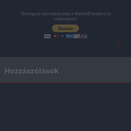
Támogasd adományoddal a ManUtdFanatics.hu
működését!
Hozzászólások