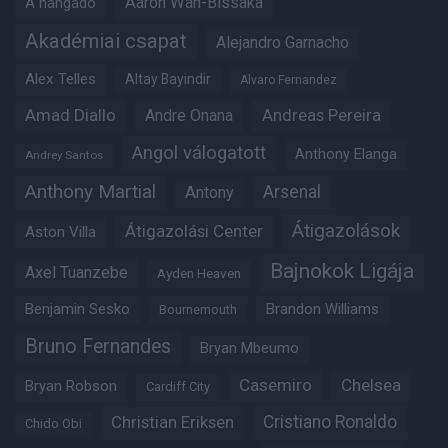
Aaron Wan-Bissaka
A hangadó
Akadémiai csapat
Alejandro Garnacho
Alex Telles
Altay Bayindir
Alvaro Fernandez
Amad Diallo
Andre Onana
Andreas Pereira
Angol válogatott
Anthony Elanga
Andrey Santos
Anthony Martial
Arsenal
Antony
Átigazolások
Átigazolási Center
Aston Villa
Bajnokok Ligája
Axel Tuanzebe
Ayden Heaven
Benjamin Sesko
Brandon Williams
Bournemouth
Bruno Fernandes
Bryan Mbeumo
Casemiro
Chelsea
Bryan Robson
Cardiff City
Christian Eriksen
Cristiano Ronaldo
Chido Obi