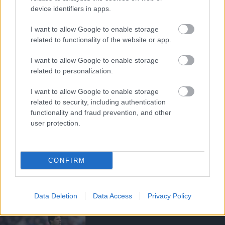
device identifiers in apps.
SENNE LAMMENS
I want to allow Google to enable storage
related to functionality of the website or app.
I want to allow Google to enable storage
A BELGA DUÓ IS
MEGÉRKEZETT
related to personalization.
CARRINGTONBA
I want to allow Google to enable storage
related to security, including authentication
functionality and fraud prevention, and other
user protection.
LAMMENS LETT A SZEZON
LEGJOBB IGAZOLÁSA A
CONFIRM
PREMIER LEAGUE-BEN
Data Deletion
Data Access
Privacy Policy