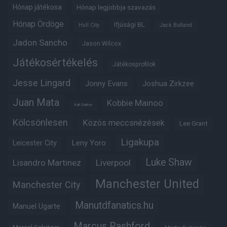
Hónap játékosa
Hónap legjobbja szavazás
Hónap Ördöge
Ifjúsági BL
Hull City
Jack Butland
Jadon Sancho
Jason Wilcox
Játékosértékelés
Játékosprofilok
Jesse Lingard
Jonny Evans
Joshua Zirkzee
Juan Mata
Kobbie Mainoo
Karl Darlow
Kölcsönlesen
Közös meccsnézések
Lee Grant
Ligakupa
Leny Yoro
Leicester City
Luke Shaw
Lisandro Martinez
Liverpool
Manchester United
Manchester City
Manutdfanatics.hu
Manuel Ugarte
Marcus Rashford