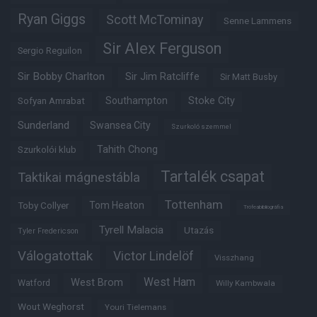
Ryan Giggs
Scott McTominay
Senne Lammens
Sir Alex Ferguson
Sergio Reguilon
Sir Bobby Charlton
Sir Jim Ratcliffe
Sir Matt Busby
Southampton
Stoke City
Sofyan Amrabat
Sunderland
Swansea City
Szurkoló szemmel
Tahith Chong
Szurkolói klub
Tartalék csapat
Taktikai mágnestábla
Tottenham
Tom Heaton
Toby Collyer
Trófeabibliográfia
Tyrell Malacia
Utazás
Tyler Fredericson
Válogatottak
Victor Lindelöf
Visszhang
West Ham
West Brom
Watford
Willy Kambwala
Wout Weghorst
Youri Tielemans