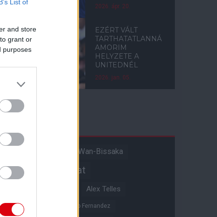
B’s List of
2026. ápr. 20.
er and store
EZÉRT VÁLT
TARTHATATLANNÁ
to grant or
AMORIM
ed purposes
HELYZETE A
UNITEDNÉL
2026. jan. 05.
Címkék
Aaron Wan-Bissaka
A hangadó
Akadémiai csapat
Alejandro Garnacho
Alex Telles
Altay Bayindir
Alvaro Fernandez