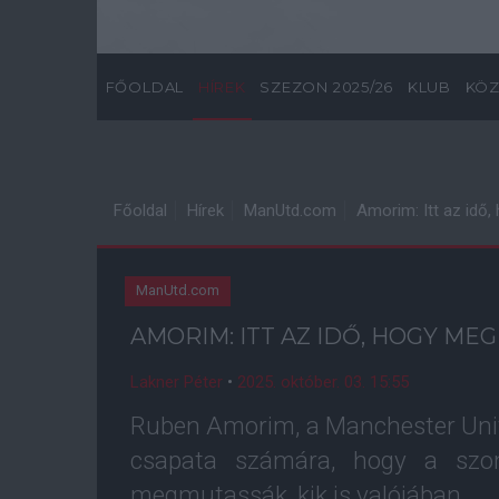
FŐOLDAL
HÍREK
SZEZON 2025/26
KLUB
KÖZ
Főoldal
Hírek
ManUtd.com
Amorim: Itt az id
ManUtd.com
AMORIM: ITT AZ IDŐ, HOGY M
Lakner Péter
•
2025. október. 03. 15:55
Ruben Amorim, a Manchester Unite
csapata számára, hogy a szom
megmutassák, kik is valójában.