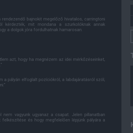
 rendezendő bajnokit megelőző hivatalos, carringtoni
rról kérdezték, mit mondana a szurkolóknak annak
hogy a dolgok jóra fordulhatnak hamarosan.
étlem azt, hogy ha megnézem az idei mérkőzéseinket,
."
 pályán elfoglalt pozíciókról, a labdajáratásról szól,
i."
 nem vagyunk ugyanaz a csapat. Jelen pillanatban
felkészítése és hogy megfelelően lépjünk pályára a