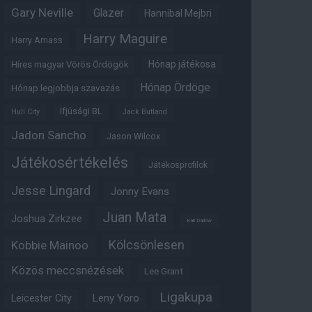
Gary Neville
Glazer
Hannibal Mejbri
Harry Maguire
Harry Amass
Hónap játékosa
Híres magyar Vörös Ördögök
Hónap Ördöge
Hónap legjobbja szavazás
Ifjúsági BL
Hull City
Jack Butland
Jadon Sancho
Jason Wilcox
Játékosértékelés
Játékosprofilok
Jesse Lingard
Jonny Evans
Juan Mata
Joshua Zirkzee
Karl Darlow
Kölcsönlesen
Kobbie Mainoo
Közös meccsnézések
Lee Grant
Ligakupa
Leny Yoro
Leicester City