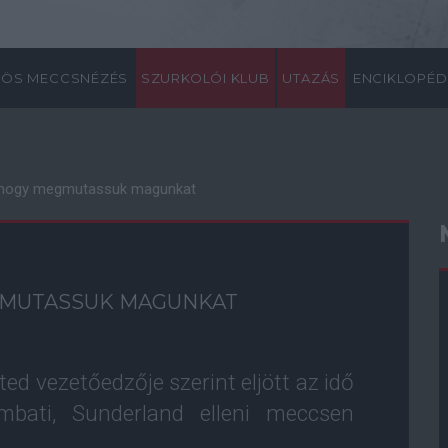
ÖS MECCSNÉZÉS
SZURKOLÓI KLUB
UTAZÁS
ENCIKLOPÉD
ő, hogy megmutassuk magunkat
EGMUTASSUK MAGUNKAT
d vezetőedzője szerint eljött az idő
bati, Sunderland elleni meccsen