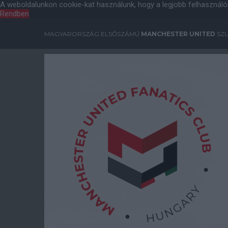
A weboldalunkon cookie-kat használunk, hogy a legjobb felhasználó
Rendben
MAGYARORSZÁG ELSŐSZÁMÚ
MANCHESTER UNITED
SZU