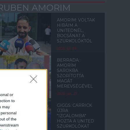
RUBEN AMORIM
AMORIM: VOLTAK
HIBÁIM A
UNITEDNÉL,
BOCSÁNAT A
SZURKOLÓKTÓL
2026. júl. 09.
BERRADA:
AMORIM
SAROKBA
SZORÍTOTTA
MAGÁT
MEREVSÉGÉVEL
2026. jún. 27.
sonal or
ection to
GIGGS: CARRICK
ou may
ÚJRA
 personal
"IZGALOMBA"
out of the
HOZTA A UNITED
 downstream
SZURKOLÓKAT