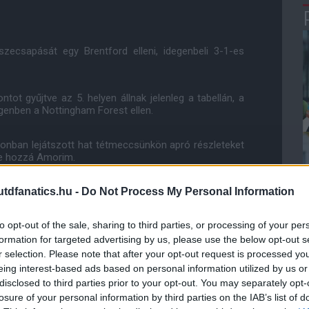
szecsapását egy Brentford elleni, idegenbeli 3-1-es
ot gyűjtve az 5. helyen állnak jelenleg a tabellán, a
egenben a Nottingham Forest ellen.
ezonban lejátszott hat tétmeccsünkön apró részleteket
te hozzá Amorim.
dfanatics.hu -
Do Not Process My Personal Information
nnyi erőfeszítést tettünk, de ezek mértéke eltérő volt
gyensúlyt, mert ha ez sikerül, akkor az mindent
to opt-out of the sale, sharing to third parties, or processing of your per
formation for targeted advertising by us, please use the below opt-out s
r selection. Please note that after your opt-out request is processed y
ube-on is!
eing interest-based ads based on personal information utilized by us or
droidra
és
iOS-re
!
disclosed to third parties prior to your opt-out. You may separately opt-
losure of your personal information by third parties on the IAB’s list of