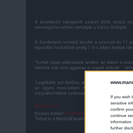
A következő válogatott szünet előtti utolsó ös
vereséget követően várhatják a Vörös Ördögök.
A Sunderland remekül kezdte a szezont és 11 pont
legutóbbi fordulóban pedig 1-0-s sikert arattak id
"Voltak olyan pillanataink, amikor az ebben a sz
tekintve már nem ugyanaz a csapat voltunk" - tet
www.manut
"Leginkább azt illetően, ahogyan játszottunk, ame
az egyes meccseken. Meg kell találnunk az e
megváltoztathat számunkra."
If you wish 
sensitive in
Manutd.com
confirm you
Kövess minket
Facebookon
,
Instagramon
és
YouT
continue se
Töltsd le a ManUtdFanatics.hu mobil applikációt
An
information 
further disc