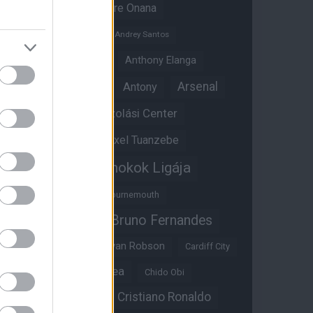
Amad Diallo
Andre Onana
Andreas Pereira
Andrey Santos
Angol válogatott
Anthony Elanga
Anthony Martial
Arsenal
Antony
Átigazolási Center
Aston Villa
Átigazolások
Axel Tuanzebe
Bajnokok Ligája
Ayden Heaven
Benjamin Sesko
Bournemouth
Bruno Fernandes
Brandon Williams
Bryan Mbeumo
Bryan Robson
Cardiff City
Casemiro
Chelsea
Chido Obi
Christian Eriksen
Cristiano Ronaldo