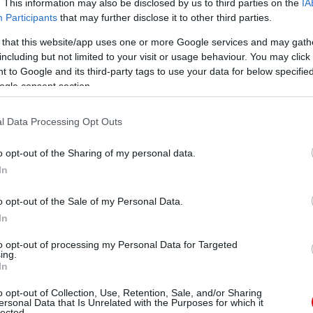
. This information may also be disclosed by us to third parties on the
IA
ManUtdFanatics.hu működését!
Participants
that may further disclose it to other third parties.
 that this website/app uses one or more Google services and may gath
including but not limited to your visit or usage behaviour. You may click 
 to Google and its third-party tags to use your data for below specifi
ogle consent section.
l Data Processing Opt Outs
o opt-out of the Sharing of my personal data.
In
NDERLAND
o opt-out of the Sale of my Personal Data.
In
to opt-out of processing my Personal Data for Targeted
ing.
In
o opt-out of Collection, Use, Retention, Sale, and/or Sharing
ersonal Data that Is Unrelated with the Purposes for which it
lected.