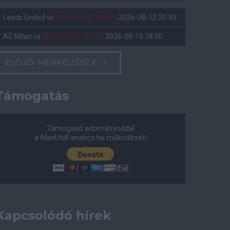
Leeds United
vs
Manchester United
2026-08-12 20:30
AC Milan
vs
Manchester United
2026-08-15 18:00
ELŐZŐ MÉRKŐZÉSEK
Támogatás
Támogasd adományoddal
a ManUtdFanatics.hu működését!
Kapcsolódó hírek