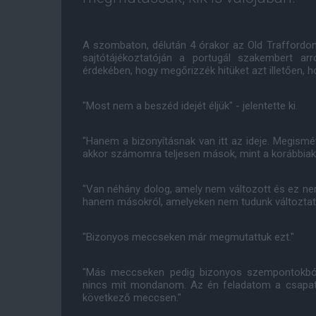
A szombaton, délután 4 órakor az Old Traffordon
sajtótájékoztatóján a portugál szakembert a
érdekében, hogy megőrizzék hitüket azt illetően, 
"Most nem a beszéd idejét éljük" - jelentette ki.
"Hanem a bizonyításnak van itt az ideje. Megism
akkor számomra teljesen mások, mint a korábbiak
"Van néhány dolog, amely nem változott és ez nem a
hanem másokról, amelyeken nem tudunk változtatn
"Bizonyos meccseken már megmutattuk ezt."
"Más meccseken pedig bizonyos szempontokból
nincs mit mondanom. Az én feladatom a csapat 
következő meccsen."