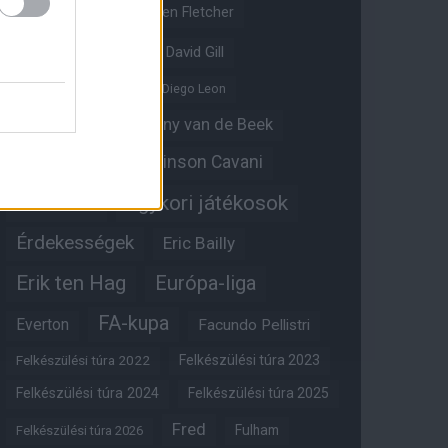
Crystal Palace
Darren Fletcher
David De Gea
David Gill
Dean Henderson
Diego Leon
Diogo Dalot
Donny van de Beek
Edinson Cavani
Ed Woodward
Egykori játékosok
Edzői stáb
Érdekességek
Eric Bailly
Erik ten Hag
Európa-liga
FA-kupa
Everton
Facundo Pellistri
Felkészülési túra 2022
Felkészülési túra 2023
Felkészülési túra 2024
Felkészülési túra 2025
Fred
Fulham
Felkészülési túra 2026