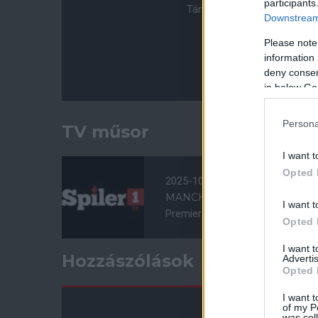
participants
Támogasd adományoddal a 
Downstream 
Please note
information 
deny consent
in below Go
Persona
TV műsor
I want t
Opted 
2025-10-04 16:00
MANCHESTER UNITED - SU
I want t
Premier League, 7. forduló
Opted 
I want 
Hozzászólások
Advertis
Opted 
I want t
of my P
was col