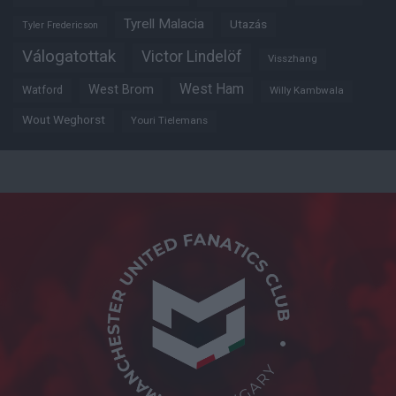
Tyrell Malacia
Utazás
Tyler Fredericson
Válogatottak
Victor Lindelöf
Visszhang
West Ham
West Brom
Watford
Willy Kambwala
Wout Weghorst
Youri Tielemans