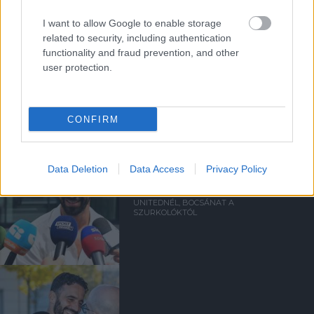
I want to allow Google to enable storage
related to security, including authentication
functionality and fraud prevention, and other
user protection.
Kapcsolódó hírek
RUBEN AMORIM
CONFIRM
Data Deletion
Data Access
Privacy Policy
AMORIM: VOLTAK HIBÁIM A
UNITEDNÉL, BOCSÁNAT A
SZURKOLÓKTÓL