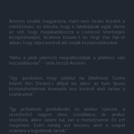
Amorim tovább magyarázta, miért nem Sesko kezdett a
mérkőzésen, és elárulta, hogy a taktikájának egyik eleme
az volt, hogy megakadályozza a Liverpool tehetséges
középhátvédjeit, Ibrahima Konate-t és Virgil Van Dijk-ot
abban, hogy teljes kontroll alá vonják középcsatárunkat.
"Néha a játék jellemzői megváltoztatják a játékhoz való
hozzáállásodat" – tette hozzá Amorim.
"Úgy gondolom, hogy például ha [Matheus] Cunha
helyett Ben [Sesko]-t állítjuk be, akkor az ilyen típusú
középhátvédeknek könnyebb lesz kontroll alatt tartani a
csatárunkat."
"Így próbáltunk gondolkodni, és amikor nyerünk, a
vezetőedző nagyon okos, csodálatos, de amikor
veszítünk, akkor valami baj van a menedzserrel. Én ezt
megértem. Ezért mindig azt teszem, amit a csapat
számára a legjobbnak tartok."