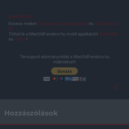
manutd.com
Kövess minket
Facebookon
,
Instagramon
és
YouTube-on
is!
Töltsd le a ManUtdFanatics.hu mobil applikációt
Androidra
és
iOS-re
!
Támogasd adományoddal a ManUtdFanatics.hu
működését!
Hozzászólások