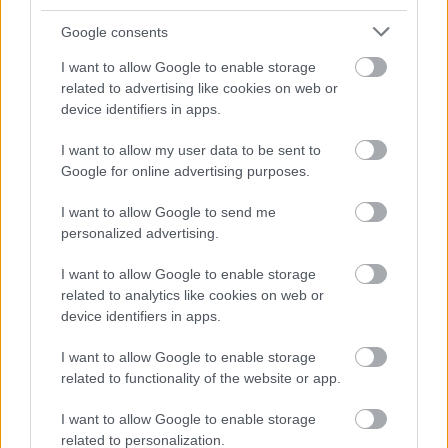
Felkészülési szezon 4. mérkőzés
Google consents
Nya Ullevi, Göteborg
2026-08-08 17:00
I want to allow Google to enable storage
related to advertising like cookies on web or
2 nap 1 óra 34 perc 1 másodperc
device identifiers in apps.
I want to allow my user data to be sent to
Leeds United
vs
Manchester United
2026-08-12 20:30
Google for online advertising purposes.
AC Milan
vs
Manchester United
2026-08-15 18:00
I want to allow Google to send me
personalized advertising.
ELŐZŐ MÉRKŐZÉSEK
I want to allow Google to enable storage
related to analytics like cookies on web or
device identifiers in apps.
Támogatás
I want to allow Google to enable storage
related to functionality of the website or app.
Támogasd adományoddal
a ManUtdFanatics.hu működését!
I want to allow Google to enable storage
related to personalization.