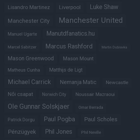
Luke Shaw
Lisandro Martinez
Liverpool
Manchester United
Manchester City
Manutdfanatics.hu
Manuel Ugarte
Marcus Rashford
Marcel Sabitzer
Martin Dubravka
Mason Greenwood
Mason Mount
Matheus Cunha
Matthijs de Ligt
Michael Carrick
Nemanja Matic
Newcastle
Női csapat
Noussair Mazraoui
Norwich City
Ole Gunnar Solskjaer
Omar Berrada
Paul Pogba
Paul Scholes
Patrick Dorgu
Phil Jones
Pénzügyek
Phil Neville