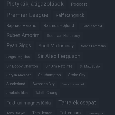
Pletykák, átigazolások
Podcast
Premier League
Ralf Rangnick
Raphaël Varane
Rasmus Højlund
Richard Arnold
Ruben Amorim
Ruud van Nistelrooy
Ryan Giggs
Scott McTominay
Senne Lammens
Sir Alex Ferguson
Sergio Reguilon
Sir Bobby Charlton
Sir Jim Ratcliffe
Sir Matt Busby
Southampton
Stoke City
Sofyan Amrabat
Sunderland
Swansea City
Szurkoló szemmel
Tahith Chong
Szurkolói klub
Tartalék csapat
Taktikai mágnestábla
Tottenham
Tom Heaton
Toby Collyer
Trófeabibliográfia