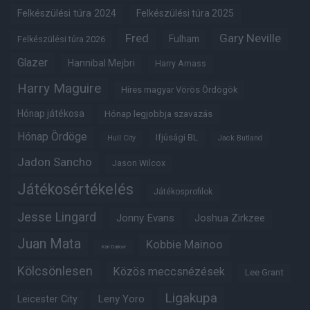
Felkészülési túra 2024
Felkészülési túra 2025
Fred
Gary Neville
Fulham
Felkészülési túra 2026
Glazer
Hannibal Mejbri
Harry Amass
Harry Maguire
Híres magyar Vörös Ördögök
Hónap játékosa
Hónap legjobbja szavazás
Hónap Ördöge
Ifjúsági BL
Hull City
Jack Butland
Jadon Sancho
Jason Wilcox
Játékosértékelés
Játékosprofilok
Jesse Lingard
Jonny Evans
Joshua Zirkzee
Juan Mata
Kobbie Mainoo
Karl Darlow
Kölcsönlesen
Közös meccsnézések
Lee Grant
Ligakupa
Leny Yoro
Leicester City