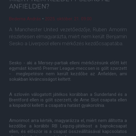
ANFIELDEN?
Bederna András
•
2025. október. 21. 09:00
A Manchester United vezetőedzője, Ruben Amorim
részletesen elmagyarázta, miért nem került Benjamin
Sesko a Liverpool elleni mérkőzés kezdőcsapatába.
Sesko - aki a Mersey-partiak elleni mérkőzésünk előtt két
egymást követő Premier League-meccsen is gólt szerzett
- meglepetésre nem került kezdőbe az Anfielden, ami
sokakban kíváncsiságot keltett.
A szlovén válogatott játékos korábban a Sunderland és a
Brentford ellen is gólt szerzett, de Arne Slot csapata ellen
a kispadról kellett a csapatra hatást gyakorolnia.
Amorimot arra kérték, magyarázza el, miért nem állította a
kezdőbe a korábbi RB Leipzig-játékost a bajnokcsapat
ellen, és először is a csapat összeállításával kapcsolatos