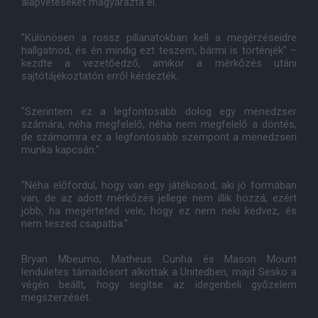
alapvetéseket magyarázta el.
"Különösen a rossz pillanatokban kell a megérzéseidre
hallgatnod, és én mindig ezt teszem, bármi is történjék" –
kezdte a vezetőedző, amikor a mérkőzés utáni
sajtótájékoztatón erről kérdezték.
"Szerintem ez a legfontosabb dolog egy menedzser
számára, néha megfelelő, néha nem megfelelő a döntés,
de számomra ez a legfontosabb szempont a menedzseri
munka kapcsán."
"Néha előfordul, hogy van egy játékosod, aki jó formában
van, de az adott mérkőzés jellege nem illik hozzá, ezért
jobb, ha megérteted vele, hogy ez nem neki kedvez, és
nem teszed csapatba."
Bryan Mbeumo, Matheus Cunha és Mason Mount
lendületes támadósort alkottak a Unitedben, majd Sesko a
végén beállt, hogy segítse az idegenbeli győzelem
megszerzését.