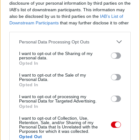
disclosure of your personal information by third parties on the
IAB’s list of downstream participants. This information may
also be disclosed by us to third parties on the
IAB’s List of
Downstream Participants
that may further disclose it to other
third parties.
Please note that this website/app uses one or more Google
Personal Data Processing Opt Outs
services and may gather and store information including but
not limited to your visit or usage behaviour. You may click to
I want to opt-out of the Sharing of my
personal data.
grant or deny consent to Google and its third-party tags to
Opted In
use your data for below specified purposes in below Google
consent section.
I want to opt-out of the Sale of my
Personal Data.
Opted In
I want to opt-out of processing my
Meccs Center
Personal Data for Targeted Advertising.
Opted In
I want to opt-out of Collection, Use,
Retention, Sale, and/or Sharing of my
Paris Saint-Germain
vs
Personal Data that Is Unrelated with the
Purposes for which it was collected.
Manchester United
Opted Out