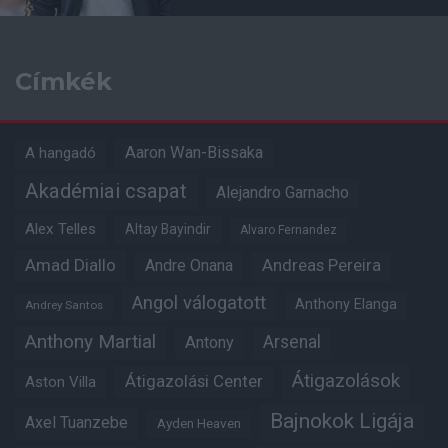
Címkék
Aaron Wan-Bissaka
A hangadó
Akadémiai csapat
Alejandro Garnacho
Alex Telles
Altay Bayindir
Alvaro Fernandez
Amad Diallo
Andre Onana
Andreas Pereira
Angol válogatott
Anthony Elanga
Andrey Santos
Anthony Martial
Arsenal
Antony
Átigazolások
Átigazolási Center
Aston Villa
Bajnokok Ligája
Axel Tuanzebe
Ayden Heaven