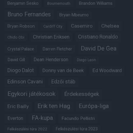
Benjamin Sesko
Brandon Williams
Bournemouth
Bruno Fernandes
Bryan Mbeumo
Casemiro
Chelsea
Bryan Robson
Cardiff City
Christian Eriksen
Cristiano Ronaldo
Chido Obi
David De Gea
Crystal Palace
Darren Fletcher
Dean Henderson
David Gill
Diego Leon
Diogo Dalot
Donny van de Beek
Ed Woodward
Edinson Cavani
Edzői stáb
Egykori játékosok
Érdekességek
Erik ten Hag
Európa-liga
Eric Bailly
FA-kupa
Everton
Facundo Pellistri
Felkészülési túra 2022
Felkészülési túra 2023