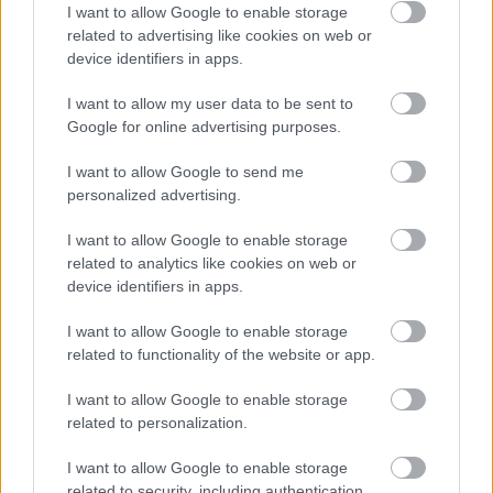
I want to allow Google to enable storage
related to advertising like cookies on web or
device identifiers in apps.
Leeds United
vs
Manchester United
2026-08-12 20:30
AC Milan
vs
Manchester United
2026-08-15 18:00
I want to allow my user data to be sent to
Google for online advertising purposes.
ELŐZŐ MÉRKŐZÉSEK
I want to allow Google to send me
personalized advertising.
Támogatás
I want to allow Google to enable storage
related to analytics like cookies on web or
device identifiers in apps.
Támogasd adományoddal
a ManUtdFanatics.hu működését!
I want to allow Google to enable storage
related to functionality of the website or app.
I want to allow Google to enable storage
related to personalization.
I want to allow Google to enable storage
related to security, including authentication