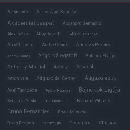
Aaron Wan-Bissaka
A hangadó
Akadémiai csapat
Alejandro Garnacho
Alex Telles
Altay Bayindir
Alvaro Fernandez
Amad Diallo
Andre Onana
Andreas Pereira
Angol válogatott
Anthony Elanga
Andrey Santos
Anthony Martial
Arsenal
Antony
Átigazolások
Átigazolási Center
Aston Villa
Bajnokok Ligája
Axel Tuanzebe
Ayden Heaven
Benjamin Sesko
Brandon Williams
Bournemouth
Bruno Fernandes
Bryan Mbeumo
Casemiro
Chelsea
Bryan Robson
Cardiff City