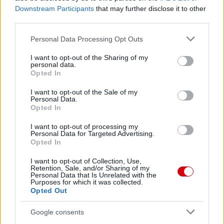
Downstream Participants
that may further disclose it to other
third parties.
Please note that this website/app uses one or more Google
Personal Data Processing Opt Outs
services and may gather and store information including but
not limited to your visit or usage behaviour. You may click to
I want to opt-out of the Sharing of my
personal data.
grant or deny consent to Google and its third-party tags to
Opted In
use your data for below specified purposes in below Google
consent section.
I want to opt-out of the Sale of my
Personal Data.
Meccs Center
Opted In
I want to opt-out of processing my
Personal Data for Targeted Advertising.
Opted In
Paris Saint-Germain
vs
Manchester United
I want to opt-out of Collection, Use,
Retention, Sale, and/or Sharing of my
Personal Data that Is Unrelated with the
Felkészülési szezon 4. mérkőzés
Purposes for which it was collected.
Opted Out
Nya Ullevi, Göteborg
2026-08-08 17:00
Google consents
0 nap 6 óra 35 perc 2 másodperc