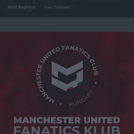
Wout Weghorst
Youri Tielemans