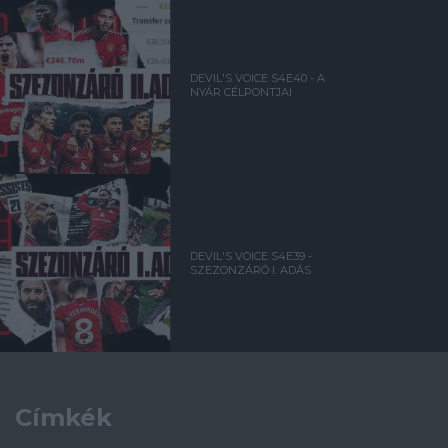
DEVIL'S VOICE S4E40 - A
NYÁR CÉLPONTJAI
DEVIL'S VOICE S4E39 -
SZEZONZÁRÓ I. ADÁS
Címkék