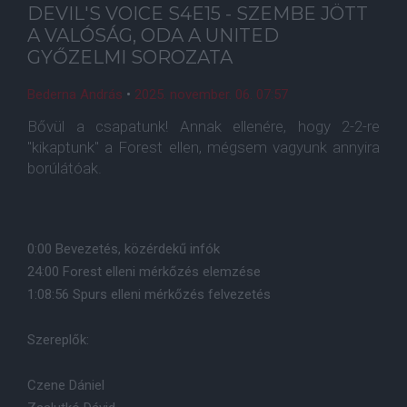
DEVIL'S VOICE S4E15 - SZEMBE JÖTT
A VALÓSÁG, ODA A UNITED
GYŐZELMI SOROZATA
Bederna András
•
2025. november. 06. 07:57
Bővül a csapatunk! Annak ellenére, hogy 2-2-re
"kikaptunk" a Forest ellen, mégsem vagyunk annyira
borúlátóak.
0:00 Bevezetés, közérdekű infók
24:00 Forest elleni mérkőzés elemzése
1:08:56 Spurs elleni mérkőzés felvezetés
Szereplők:
Czene Dániel