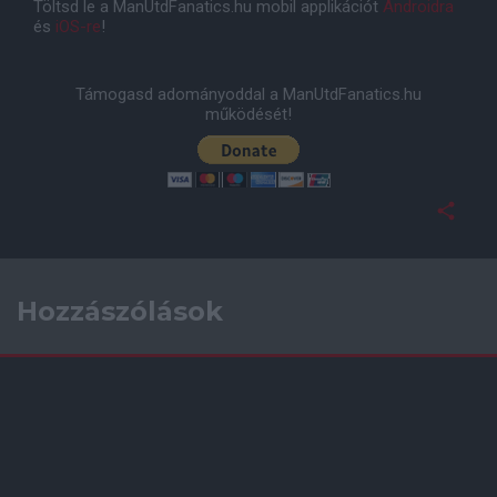
Töltsd le a ManUtdFanatics.hu mobil applikációt
Androidra
és
iOS-re
!
Támogasd adományoddal a ManUtdFanatics.hu
működését!
Hozzászólások