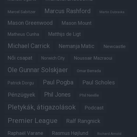
Marcus Rashford
Marcel Sabitzer
Martin Dubravka
Mason Greenwood
Mason Mount
Matheus Cunha
Matthijs de Ligt
Michael Carrick
Nemanja Matic
Newcastle
Női csapat
Noussair Mazraoui
Norwich City
Ole Gunnar Solskjaer
Omar Berrada
Paul Pogba
Paul Scholes
Patrick Dorgu
Phil Jones
Pénzügyek
Phil Neville
Pletykák, átigazolások
Podcast
Premier League
Ralf Rangnick
Raphaël Varane
Rasmus Højlund
Richard Arnold