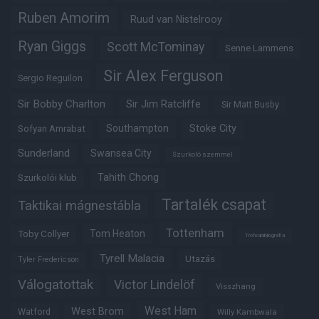
Ruben Amorim
Ruud van Nistelrooy
Ryan Giggs
Scott McTominay
Senne Lammens
Sir Alex Ferguson
Sergio Reguilon
Sir Bobby Charlton
Sir Jim Ratcliffe
Sir Matt Busby
Southampton
Stoke City
Sofyan Amrabat
Sunderland
Swansea City
Szurkoló szemmel
Tahith Chong
Szurkolói klub
Tartalék csapat
Taktikai mágnestábla
Tottenham
Tom Heaton
Toby Collyer
Trófeabibliográfia
Tyrell Malacia
Utazás
Tyler Fredericson
Válogatottak
Victor Lindelöf
Visszhang
West Ham
West Brom
Watford
Willy Kambwala