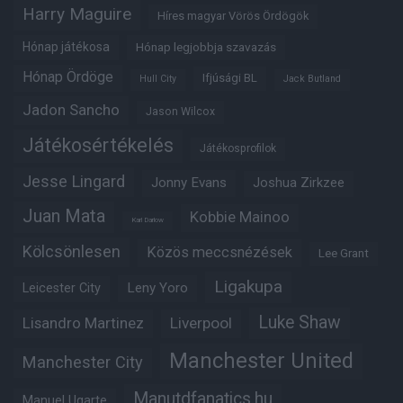
Harry Maguire
Híres magyar Vörös Ördögök
Hónap játékosa
Hónap legjobbja szavazás
Hónap Ördöge
Ifjúsági BL
Hull City
Jack Butland
Jadon Sancho
Jason Wilcox
Játékosértékelés
Játékosprofilok
Jesse Lingard
Jonny Evans
Joshua Zirkzee
Juan Mata
Kobbie Mainoo
Karl Darlow
Kölcsönlesen
Közös meccsnézések
Lee Grant
Ligakupa
Leny Yoro
Leicester City
Luke Shaw
Lisandro Martinez
Liverpool
Manchester United
Manchester City
Manutdfanatics.hu
Manuel Ugarte