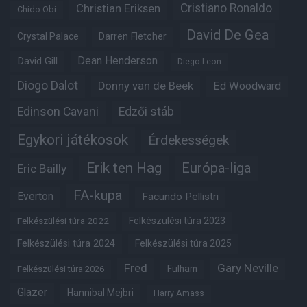
Christian Eriksen
Cristiano Ronaldo
Chido Obi
David De Gea
Crystal Palace
Darren Fletcher
Dean Henderson
David Gill
Diego Leon
Diogo Dalot
Donny van de Beek
Ed Woodward
Edinson Cavani
Edzői stáb
Egykori játékosok
Érdekességek
Erik ten Hag
Európa-liga
Eric Bailly
FA-kupa
Everton
Facundo Pellistri
Felkészülési túra 2022
Felkészülési túra 2023
Felkészülési túra 2024
Felkészülési túra 2025
Fred
Gary Neville
Fulham
Felkészülési túra 2026
Glazer
Hannibal Mejbri
Harry Amass