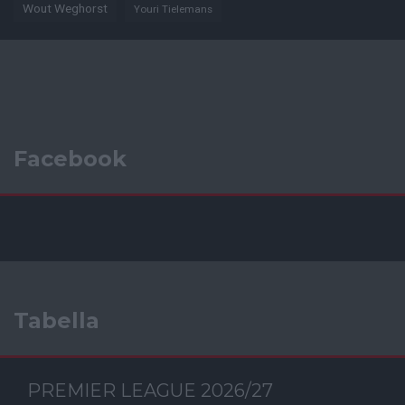
Wout Weghorst
Youri Tielemans