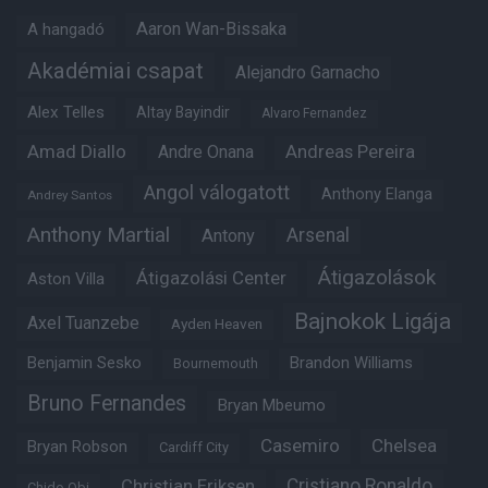
Aaron Wan-Bissaka
A hangadó
Akadémiai csapat
Alejandro Garnacho
Alex Telles
Altay Bayindir
Alvaro Fernandez
Amad Diallo
Andre Onana
Andreas Pereira
Angol válogatott
Anthony Elanga
Andrey Santos
Anthony Martial
Arsenal
Antony
Átigazolások
Átigazolási Center
Aston Villa
Bajnokok Ligája
Axel Tuanzebe
Ayden Heaven
Benjamin Sesko
Brandon Williams
Bournemouth
Bruno Fernandes
Bryan Mbeumo
Casemiro
Chelsea
Bryan Robson
Cardiff City
Christian Eriksen
Cristiano Ronaldo
Chido Obi