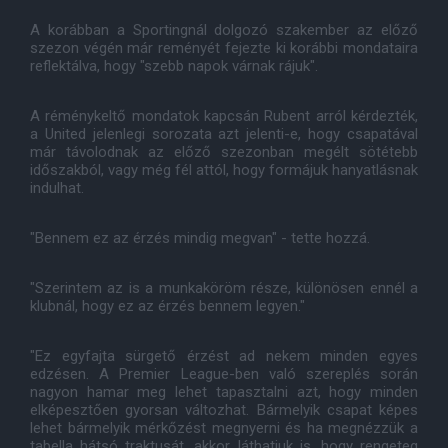
A korábban a Sportingnál dolgozó szakember az előző
szezon végén már reményét fejezte ki korábbi mondataira
reflektálva, hogy "szebb napok várnak rájuk".
A réménykeltő mondatok kapcsán Rubent arról kérdezték,
a United jelenlegi sorozata azt jelenti-e, hogy csapatával
már távolodnak az előző szezonban megélt sötétebb
időszakból, vagy még fél attól, hogy formájuk hanyatlásnak
indulhat.
"Bennem ez az érzés mindig megvan" - tette hozzá.
"Szerintem az is a munkaköröm része, különösen ennél a
klubnál, hogy ez az érzés bennem legyen."
"Ez egyfajta sürgető érzést ad nekem minden egyes
edzésen. A Premier League-ben való szereplés során
nagyon hamar meg lehet tapasztalni azt, hogy minden
elképesztően gyorsan változhat. Bármelyik csapat képes
lehet bármelyik mérkőzést megnyerni és ha megnézzük a
tabella hátsó traktusát, akkor láthatjuk is, hogy rengeteg