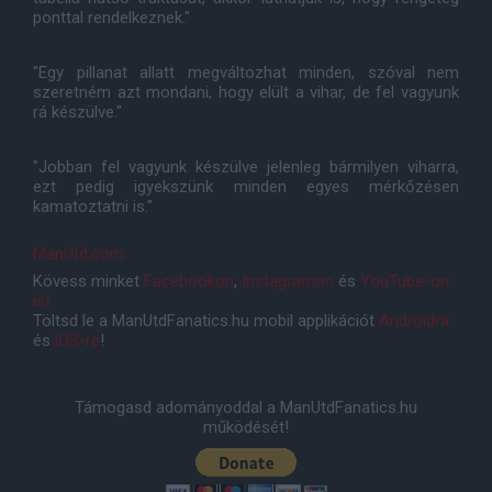
ponttal rendelkeznek."
"Egy pillanat allatt megváltozhat minden, szóval nem
szeretném azt mondani, hogy elült a vihar, de fel vagyunk
rá készülve."
"Jobban fel vagyunk készülve jelenleg bármilyen viharra,
ezt pedig igyekszünk minden egyes mérkőzésen
kamatoztatni is."
ManUtd.com
Kövess minket
Facebookon
,
Instagramon
és
YouTube-on
is!
Töltsd le a ManUtdFanatics.hu mobil applikációt
Androidra
és
iOS-re
!
Támogasd adományoddal a ManUtdFanatics.hu
működését!