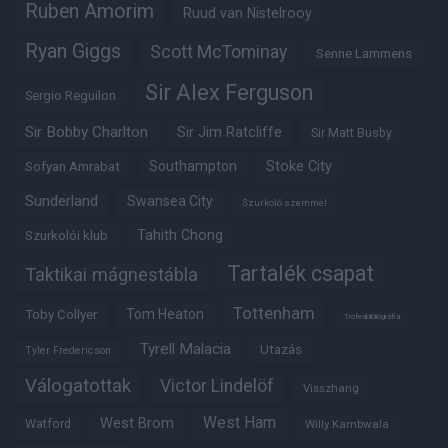
Ruben Amorim
Ruud van Nistelrooy
Ryan Giggs
Scott McTominay
Senne Lammens
Sir Alex Ferguson
Sergio Reguilon
Sir Bobby Charlton
Sir Jim Ratcliffe
Sir Matt Busby
Southampton
Stoke City
Sofyan Amrabat
Sunderland
Swansea City
Szurkoló szemmel
Tahith Chong
Szurkolói klub
Tartalék csapat
Taktikai mágnestábla
Tottenham
Tom Heaton
Toby Collyer
Trófeabibliográfia
Tyrell Malacia
Utazás
Tyler Fredericson
Válogatottak
Victor Lindelöf
Visszhang
West Ham
West Brom
Watford
Willy Kambwala