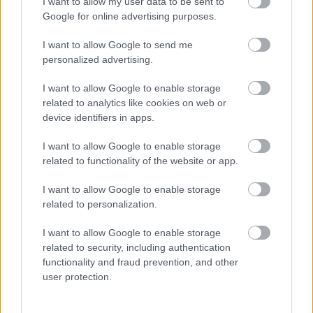
I want to allow my user data to be sent to
Google for online advertising purposes.
I want to allow Google to send me
personalized advertising.
I want to allow Google to enable storage
related to analytics like cookies on web or
device identifiers in apps.
Meccs Center
I want to allow Google to enable storage
related to functionality of the website or app.
Paris Saint-Germain
vs
I want to allow Google to enable storage
related to personalization.
Manchester United
I want to allow Google to enable storage
Felkészülési szezon 4. mérkőzés
related to security, including authentication
Nya Ullevi, Göteborg
functionality and fraud prevention, and other
2026-08-08 17:00
user protection.
0 nap 23 óra 2 perc 44 másodperc