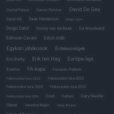
David De Gea
Crystal Palace
Darren Fletcher
Dean Henderson
David Gill
Diego Leon
Diogo Dalot
Donny van de Beek
Ed Woodward
Edinson Cavani
Edzői stáb
Egykori játékosok
Érdekességek
Erik ten Hag
Európa-liga
Eric Bailly
FA-kupa
Everton
Facundo Pellistri
Felkészülési túra 2022
Felkészülési túra 2023
Felkészülési túra 2024
Felkészülési túra 2025
Fred
Gary Neville
Fulham
Felkészülési túra 2026
Glazer
Hannibal Mejbri
Harry Amass