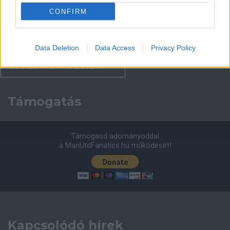
CONFIRM
Leeds United
vs
Manchester United
2026-08-12 20:30
AC Milan
vs
Manchester United
2026-08-15 18:00
Data Deletion
Data Access
Privacy Policy
ELŐZŐ MÉRKŐZÉSEK
Támogatás
Támogasd adományoddal
a ManUtdFanatics.hu működését!
Kapcsolódó hírek