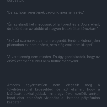
sorozatuk.
"De az, hogy verertlenek vagyunk, még nem elég."
"Én az elmúlt két meccsünkről [a Forest és a Spurs ellen],
de különösen az utóbbiról, nagyon frusztráltan távoztam."
"Szóval számunkra ez nem elegendő. Ennél a klubnál jelen
pillanatban ez nem számít, nem elég csak nem kikapni."
"A veretlenség nem minden. Én úgy gondolkodok, hogy az
előző két meccsünket nem tudtuk megnyerni."
Amorim egyértelműen nem elégszik meg a
tökéletességnél kevesebbel, de azt elismeri, hogy a
kilátásaik sokkal jobbak, mint egy évvel ezelőtt, amikor
korai vihar érkezését vizionálta a Unitedes pályafutása
kezdetén.