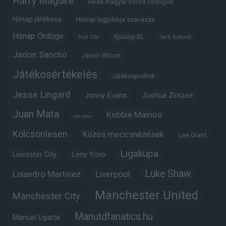
Harry Maguire
Híres magyar Vörös Ördögök
Hónap játékosa
Hónap legjobbja szavazás
Hónap Ördöge
Ifjúsági BL
Hull City
Jack Butland
Jadon Sancho
Jason Wilcox
Játékosértékelés
Játékosprofilok
Jesse Lingard
Jonny Evans
Joshua Zirkzee
Juan Mata
Kobbie Mainoo
Karl Darlow
Kölcsönlesen
Közös meccsnézések
Lee Grant
Ligakupa
Leny Yoro
Leicester City
Luke Shaw
Lisandro Martinez
Liverpool
Manchester United
Manchester City
Manutdfanatics.hu
Manuel Ugarte