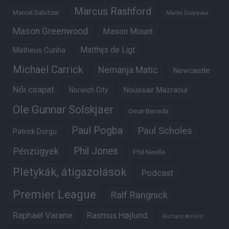
Marcus Rashford
Marcel Sabitzer
Martin Dubravka
Mason Greenwood
Mason Mount
Matheus Cunha
Matthijs de Ligt
Michael Carrick
Nemanja Matic
Newcastle
Női csapat
Noussair Mazraoui
Norwich City
Ole Gunnar Solskjaer
Omar Berrada
Paul Pogba
Paul Scholes
Patrick Dorgu
Phil Jones
Pénzügyek
Phil Neville
Pletykák, átigazolások
Podcast
Premier League
Ralf Rangnick
Raphaël Varane
Rasmus Højlund
Richard Arnold