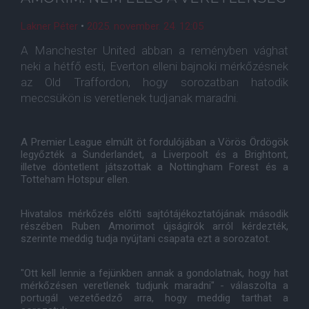
Lakner Péter
•
2025. november. 24. 12:05
A Manchester United abban a reményben vághat
neki a hétfő esti, Everton elleni bajnoki mérkőzésnek
az Old Traffordon, hogy sorozatban hatodik
meccsükön is veretlenek tudjanak maradni.
A Premier League elmúlt öt fordulójában a Vörös Ördögök
legyőzték a Sunderlandet, a Liverpoolt és a Brightont,
illetve döntetlent játszottak a Nottingham Forest és a
Totteham Hotspur ellen.
Hivatalos mérkőzés előtti sajtótájékoztatójának második
részében Ruben Amorimot újságírók arról kérdezték,
szerinte meddig tudja nyújtani csapata ezt a sorozatot.
"Ott kell lennie a fejünkben annak a gondolatnak, hogy hat
mérkőzésen veretlenek tudjunk maradni" - válaszolta a
portugál vezetőedző arra, hogy meddig tarthat a