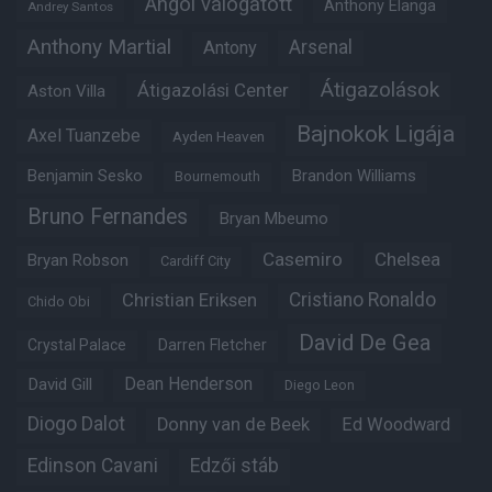
Angol válogatott
Anthony Elanga
Andrey Santos
Anthony Martial
Arsenal
Antony
Átigazolások
Átigazolási Center
Aston Villa
Bajnokok Ligája
Axel Tuanzebe
Ayden Heaven
Benjamin Sesko
Brandon Williams
Bournemouth
Bruno Fernandes
Bryan Mbeumo
Casemiro
Chelsea
Bryan Robson
Cardiff City
Christian Eriksen
Cristiano Ronaldo
Chido Obi
David De Gea
Crystal Palace
Darren Fletcher
Dean Henderson
David Gill
Diego Leon
Diogo Dalot
Donny van de Beek
Ed Woodward
Edinson Cavani
Edzői stáb