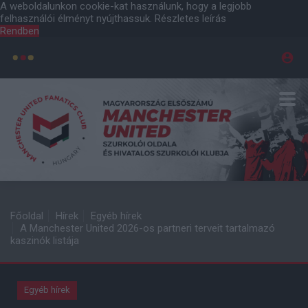
A weboldalunkon cookie-kat használunk, hogy a legjobb
felhasználói élményt nyújthassuk.
Részletes leírás
Rendben
Főoldal
Hírek
Egyéb hírek
A Manchester United 2026-os partneri terveit tartalmazó
kaszinók listája
Egyéb hírek