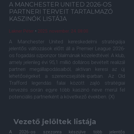
A MANCHESTER UNITED 2026-OS
PARTNERI TERVEIT TARTALMAZÓ
KASZINÓK LISTÁJA
Lakner Péter
•
2025. november. 24. 08:00
A Manchester United kereskedelmi stratégiája
jelentős változások előtt áll a Premier League 2026-
os fogadási szponzor tilalmának közeledtével. A klub,
amely jelenleg évi 95,1 millió dolláros bevételt realizál
partneri megállapodásaiból, aktívan keresi az új
lehetőségeket a szerencsejáték-iparban. Az Old
Trafford legendás falai között zajló stratégiai
tervezés során egyre több kaszinó neve merül fel
potenciális partnerként a következő években. (X)
Vezető jelöltek listája
A 2026-os szezonra készülve több jelentős