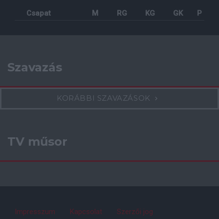
Csapat
M
RG
KG
GK
P
Szavazás
KORÁBBI SZAVAZÁSOK
TV műsor
Impresszum
Kapcsolat
Szerzői jog