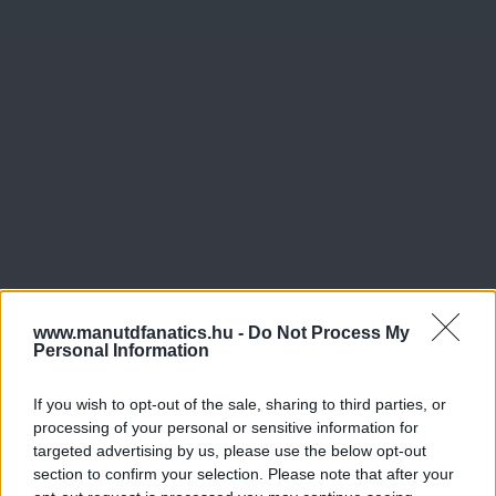
www.manutdfanatics.hu -
Do Not Process My
Personal Information
If you wish to opt-out of the sale, sharing to third parties, or
processing of your personal or sensitive information for
targeted advertising by us, please use the below opt-out
section to confirm your selection. Please note that after your