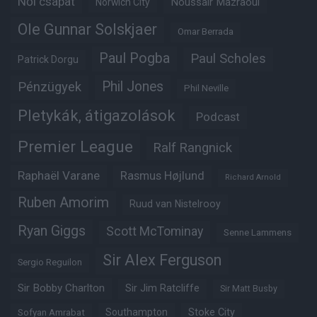
Női csapat
Noussair Mazraoui
Norwich City
Ole Gunnar Solskjaer
Omar Berrada
Paul Pogba
Paul Scholes
Patrick Dorgu
Phil Jones
Pénzügyek
Phil Neville
Pletykák, átigazolások
Podcast
Premier League
Ralf Rangnick
Raphaël Varane
Rasmus Højlund
Richard Arnold
Ruben Amorim
Ruud van Nistelrooy
Ryan Giggs
Scott McTominay
Senne Lammens
Sir Alex Ferguson
Sergio Reguilon
Sir Bobby Charlton
Sir Jim Ratcliffe
Sir Matt Busby
Southampton
Stoke City
Sofyan Amrabat