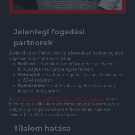
Jelenlegi fogadási
partnerek
A Manchester United jelenleg a következő szerencsejáték-
cégekkel áll partneri viszonyban:
Betfred
– Hivatalos fogadási partner az Egyesült
Királyságban és Európa egyes részein
Parimatch
– Hivatalos fogadási partner Ázsiában és
a MENA régióban
KamaGames
– Első hivatalos globális közösségi
kaszinó játék partner
A
csapat aktuális helyzetéről és teljesítményéről
szóló
hírek szerint a klub kereskedelmi csapata folyamatosan
dolgozik új megállapodások előkészítésén, különös
tekintettel a 2026-os változásokra.
Tilalom hatása