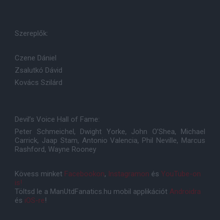
Szereplők:
Czene Dániel
Zsalutkó Dávid
Kovács Szilárd
Devil’s Voice Hall of Fame:
Peter Schmeichel, Dwight Yorke, John O’Shea, Michael
Carrick, Jaap Stam, Antonio Valencia, Phil Neville, Marcus
Rashford, Wayne Rooney
Kövess minket
Facebookon
,
Instagramon
és
YouTube-on
is!
Töltsd le a ManUtdFanatics.hu mobil applikációt
Androidra
és
iOS-re
!