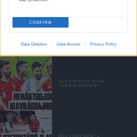
CONFIRM
DEVIL'S WORLD E2 - A
CSOPORTKÖR ÖRDÖGI
SZEMMEL
Data Deletion
Data Access
Privacy Policy
DEVIL'S WORLD E1 - MI MÁR
TUDJUK KI NYERI A VB-T
DEVIL'S VOICE S4E40 - A