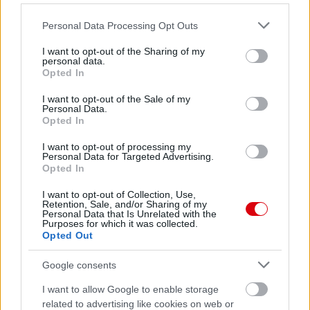
Please note that this website/app uses one or more Google
Personal Data Processing Opt Outs
services and may gather and store information including but
not limited to your visit or usage behaviour. You may click to
I want to opt-out of the Sharing of my
personal data.
grant or deny consent to Google and its third-party tags to
Opted In
use your data for below specified purposes in below Google
consent section.
I want to opt-out of the Sale of my
Meccs Center
Personal Data.
Opted In
I want to opt-out of processing my
Paris Saint-Germain
vs
Personal Data for Targeted Advertising.
Opted In
Manchester United
I want to opt-out of Collection, Use,
Retention, Sale, and/or Sharing of my
Felkészülési szezon 4. mérkőzés
Personal Data that Is Unrelated with the
Nya Ullevi, Göteborg
Purposes for which it was collected.
2026-08-08 17:00
Opted Out
Google consents
I want to allow Google to enable storage
Leeds United
vs
Manchester United
2026-08-12 20:30
related to advertising like cookies on web or