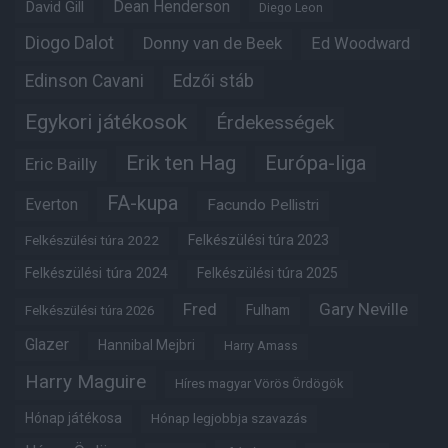
Dean Henderson
David Gill
Diego Leon
Diogo Dalot
Donny van de Beek
Ed Woodward
Edinson Cavani
Edzői stáb
Egykori játékosok
Érdekességek
Erik ten Hag
Európa-liga
Eric Bailly
FA-kupa
Everton
Facundo Pellistri
Felkészülési túra 2022
Felkészülési túra 2023
Felkészülési túra 2024
Felkészülési túra 2025
Fred
Gary Neville
Fulham
Felkészülési túra 2026
Glazer
Hannibal Mejbri
Harry Amass
Harry Maguire
Híres magyar Vörös Ördögök
Hónap játékosa
Hónap legjobbja szavazás