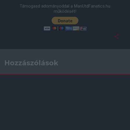
Támogasd adományoddal a ManUtdFanatics.hu
működését!
Hozzászólások