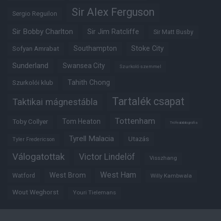
Sir Alex Ferguson
Sergio Reguilon
Sir Bobby Charlton
Sir Jim Ratcliffe
Sir Matt Busby
Southampton
Stoke City
Sofyan Amrabat
Sunderland
Swansea City
Szurkoló szemmel
Tahith Chong
Szurkolói klub
Tartalék csapat
Taktikai mágnestábla
Tottenham
Tom Heaton
Toby Collyer
Trófeabibliográfia
Tyrell Malacia
Utazás
Tyler Fredericson
Válogatottak
Victor Lindelöf
Visszhang
West Ham
West Brom
Watford
Willy Kambwala
Wout Weghorst
Youri Tielemans