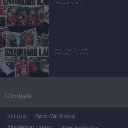
NYÁR CÉLPONTJAI
DEVIL'S VOICE S4E39 -
SZEZONZÁRÓ I. ADÁS
Címkék
Aaron Wan-Bissaka
A hangadó
Akadémiai csapat
Alejandro Garnacho