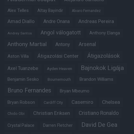
Alex Telles
Altay Bayindir
Alvaro Fernandez
Amad Diallo
Andre Onana
Andreas Pereira
Angol válogatott
Anthony Elanga
Andrey Santos
Anthony Martial
Arsenal
Antony
Átigazolások
Átigazolási Center
Aston Villa
Bajnokok Ligája
Axel Tuanzebe
Ayden Heaven
Benjamin Sesko
Brandon Williams
Bournemouth
Bruno Fernandes
Bryan Mbeumo
Casemiro
Chelsea
Bryan Robson
Cardiff City
Christian Eriksen
Cristiano Ronaldo
Chido Obi
David De Gea
Crystal Palace
Darren Fletcher