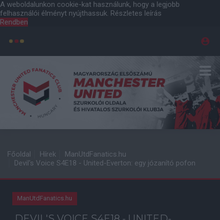
A weboldalunkon cookie-kat használunk, hogy a legjobb
felhasználói élményt nyújthassuk.
Részletes leírás
Rendben
Főoldal
Hírek
ManUtdFanatics.hu
Devil's Voice S4E18 - United-Everton: egy józanító pofon
ManUtdFanatics.hu
DEVIL'S VOICE S4E18 - UNITED-