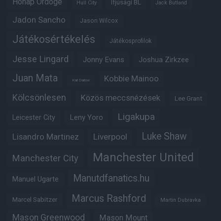
Hónap Ördöge
Ifjúsági BL
Hull City
Jack Butland
Jadon Sancho
Jason Wilcox
Játékosértékelés
Játékosprofilok
Jesse Lingard
Jonny Evans
Joshua Zirkzee
Juan Mata
Kobbie Mainoo
Karl Darlow
Kölcsönlesen
Közös meccsnézések
Lee Grant
Ligakupa
Leny Yoro
Leicester City
Luke Shaw
Lisandro Martinez
Liverpool
Manchester United
Manchester City
Manutdfanatics.hu
Manuel Ugarte
Marcus Rashford
Marcel Sabitzer
Martin Dubravka
Mason Greenwood
Mason Mount