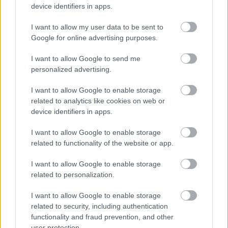
AC Milan
vs
Manchester United
2026-08-15 18:00
device identifiers in apps.
I want to allow my user data to be sent to
ELŐZŐ MÉRKŐZÉSEK
Google for online advertising purposes.
I want to allow Google to send me
Támogatás
personalized advertising.
I want to allow Google to enable storage
Támogasd adományoddal
related to analytics like cookies on web or
a ManUtdFanatics.hu működését!
device identifiers in apps.
I want to allow Google to enable storage
related to functionality of the website or app.
I want to allow Google to enable storage
related to personalization.
Kapcsolódó hírek
I want to allow Google to enable storage
related to security, including authentication
PODCAST
functionality and fraud prevention, and other
user protection.