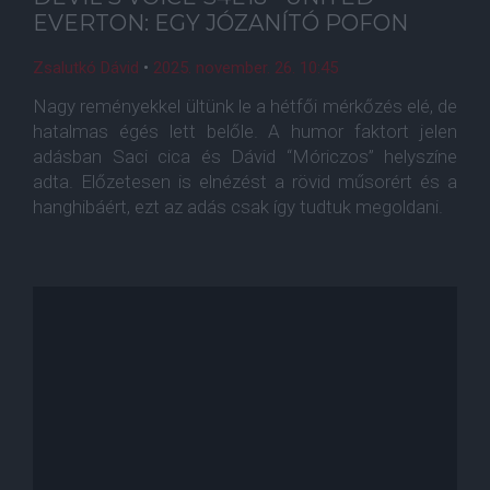
EVERTON: EGY JÓZANÍTÓ POFON
Zsalutkó Dávid
•
2025. november. 26. 10:45
Nagy reményekkel ültünk le a hétfői mérkőzés elé, de
hatalmas égés lett belőle. A humor faktort jelen
adásban Saci cica és Dávid “Móriczos” helyszíne
adta. Előzetesen is elnézést a rövid műsorért és a
hanghibáért, ezt az adás csak így tudtuk megoldani.