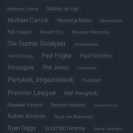
Matheus Cunha
Matthijs de Ligt
Michael Carrick
Nemanja Matic
Newcastle
Női csapat
Noussair Mazraoui
Norwich City
Ole Gunnar Solskjaer
Omar Berrada
Paul Pogba
Paul Scholes
Patrick Dorgu
Phil Jones
Pénzügyek
Phil Neville
Pletykák, átigazolások
Podcast
Premier League
Ralf Rangnick
Raphaël Varane
Rasmus Højlund
Richard Arnold
Ruben Amorim
Ruud van Nistelrooy
Ryan Giggs
Scott McTominay
Senne Lammens