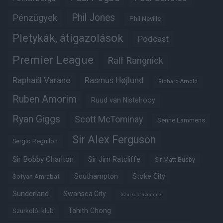
Phil Jones
Pénzügyek
Phil Neville
Pletykák, átigazolások
Podcast
Premier League
Ralf Rangnick
Raphaël Varane
Rasmus Højlund
Richard Arnold
Ruben Amorim
Ruud van Nistelrooy
Ryan Giggs
Scott McTominay
Senne Lammens
Sir Alex Ferguson
Sergio Reguilon
Sir Bobby Charlton
Sir Jim Ratcliffe
Sir Matt Busby
Southampton
Stoke City
Sofyan Amrabat
Sunderland
Swansea City
Szurkoló szemmel
Tahith Chong
Szurkolói klub