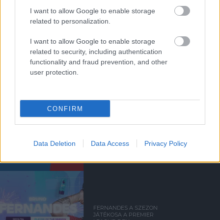
I want to allow Google to enable storage
related to personalization.
KIK MARADNAK ÉS
I want to allow Google to enable storage
TÁVOZNAK A UNITEDTŐL?
related to security, including authentication
functionality and fraud prevention, and other
user protection.
CONFIRM
BRIGHTON & HOVE ALBION
0-3 MANCHESTER UNITED
Data Deletion
Data Access
Privacy Policy
FERNANDES A SZEZON
JÁTÉKOSA A PREMIER