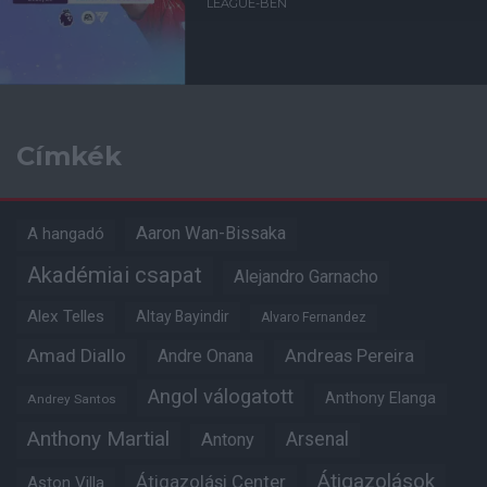
LEAGUE-BEN
Címkék
Aaron Wan-Bissaka
A hangadó
Akadémiai csapat
Alejandro Garnacho
Alex Telles
Altay Bayindir
Alvaro Fernandez
Amad Diallo
Andre Onana
Andreas Pereira
Angol válogatott
Anthony Elanga
Andrey Santos
Anthony Martial
Arsenal
Antony
Átigazolások
Átigazolási Center
Aston Villa