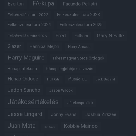
FA-kupa
Everton
Facundo Pellistri
Felkészülési túra 2022
Felkészülési túra 2023
Felkészülési túra 2024
Felkészülési túra 2025
Fred
Gary Neville
Fulham
Felkészülési túra 2026
Glazer
Hannibal Mejbri
Harry Amass
Harry Maguire
Híres magyar Vörös Ördögök
Hónap játékosa
Hónap legjobbja szavazás
Hónap Ördöge
Ifjúsági BL
Hull City
Jack Butland
Jadon Sancho
Jason Wilcox
Játékosértékelés
Játékosprofilok
Jesse Lingard
Jonny Evans
Joshua Zirkzee
Juan Mata
Kobbie Mainoo
Karl Darlow