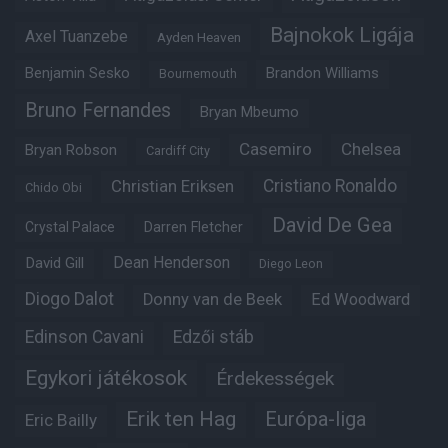
Bajnokok Ligája
Axel Tuanzebe
Ayden Heaven
Benjamin Sesko
Brandon Williams
Bournemouth
Bruno Fernandes
Bryan Mbeumo
Casemiro
Chelsea
Bryan Robson
Cardiff City
Christian Eriksen
Cristiano Ronaldo
Chido Obi
David De Gea
Crystal Palace
Darren Fletcher
Dean Henderson
David Gill
Diego Leon
Diogo Dalot
Donny van de Beek
Ed Woodward
Edinson Cavani
Edzői stáb
Egykori játékosok
Érdekességek
Erik ten Hag
Európa-liga
Eric Bailly