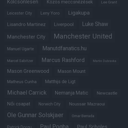
Kölcsönlesen
Közös meccsnézések
Lee Grant
Ligakupa
Leny Yoro
Leicester City
Luke Shaw
Lisandro Martinez
Liverpool
Manchester United
Manchester City
Manutdfanatics.hu
Manuel Ugarte
Marcus Rashford
Marcel Sabitzer
Martin Dubravka
Mason Greenwood
Mason Mount
Matheus Cunha
Matthijs de Ligt
Michael Carrick
Nemanja Matic
Newcastle
Női csapat
Noussair Mazraoui
Norwich City
Ole Gunnar Solskjaer
Omar Berrada
Paul Pogba
Paul Scholes
Patrick Dorgu