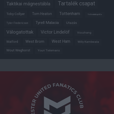
Tartalék csapat
Taktikai mágnestábla
Tottenham
Tom Heaton
Toby Collyer
Trófeabibliográfia
Tyrell Malacia
Utazás
Tyler Fredericson
Válogatottak
Victor Lindelöf
Visszhang
West Ham
West Brom
Watford
Willy Kambwala
Wout Weghorst
Youri Tielemans