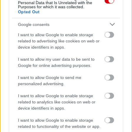
Támogasd adományoddal
Personal Data that Is Unrelated with the
a ManUtdFanatics.hu működését!
Purposes for which it was collected.
Opted Out
Google consents
I want to allow Google to enable storage
related to advertising like cookies on web or
device identifiers in apps.
Kapcsolódó hírek
I want to allow my user data to be sent to
Google for online advertising purposes.
PREMIER LEAGUE
I want to allow Google to send me
personalized advertising.
I want to allow Google to enable storage
HIVATALOS: A UNITED
related to analytics like cookies on web or
2026/27-ES SZEZONBELI
SORSOLÁSA
device identifiers in apps.
I want to allow Google to enable storage
related to functionality of the website or app.