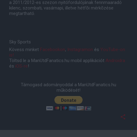
a 2011/2012-es szezon nyitófordulójának fennmaaradó
kilenc, szombati, vasárnapi, illetve hétfõi mérkõzése
megtartható.
Sky Sports
Kövess minket
Facebookon
,
Instagramon
és
YouTube-on
is!
Töltsd le a ManUtdFanatics.hu mobil applikációt
Androidra
és
iOS-re
!
Támogasd adományoddal a ManUtdFanatics.hu
működését!