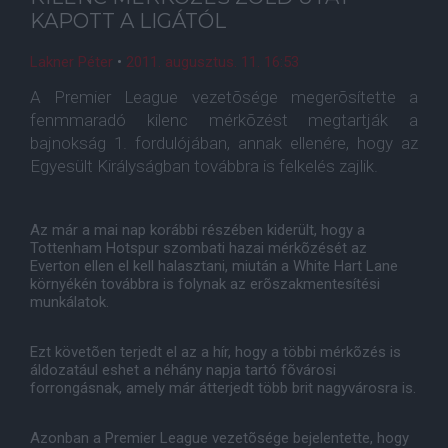
KAPOTT A LIGÁTÓL
Lakner Péter
•
2011. augusztus. 11. 16:53
A Premier League vezetõsége megerõsítette a
fenmmaradó kilenc mérkõzést megtartják a
bajnokság 1. fordulójában, annak ellenére, hogy az
Egyesült Királyságban továbbra is felkelés zajlik.
Az már a mai nap korábbi részében kiderült, hogy a
Tottenham Hotspur szombati hazai mérkõzését az
Everton ellen el kell halasztani, miután a White Hart Lane
környékén továbbra is folynak az erõszakmentesítési
munkálatok.
Ezt követõen terjedt el az a hír, hogy a többi mérkõzés is
áldozatául eshet a néhány napja tartó fõvárosi
forrongásnak, amely már átterjedt több brit nagyvárosra is.
Azonban a Premier League vezetõsége bejelentette, hogy