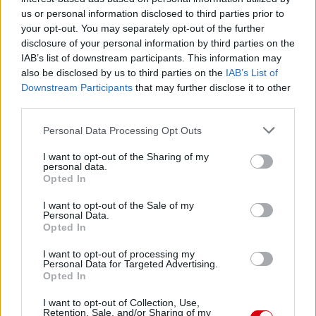
us or personal information disclosed to third parties prior to
Paris Saint-Germain
vs
your opt-out. You may separately opt-out of the further
disclosure of your personal information by third parties on the
Manchester United
IAB’s list of downstream participants. This information may
also be disclosed by us to third parties on the
IAB’s List of
Felkészülési szezon 4. mérkőzés
Downstream Participants
that may further disclose it to other
Nya Ullevi, Göteborg
2026-08-08 17:00
third parties.
Please note that this website/app uses one or more Google
Personal Data Processing Opt Outs
services and may gather and store information including but
not limited to your visit or usage behaviour. You may click to
I want to opt-out of the Sharing of my
Leeds United
vs
Manchester United
2026-08-12 20:30
personal data.
grant or deny consent to Google and its third-party tags to
Opted In
use your data for below specified purposes in below Google
AC Milan
vs
Manchester United
2026-08-15 18:00
consent section.
I want to opt-out of the Sale of my
Personal Data.
ELŐZŐ MÉRKŐZÉSEK
Opted In
I want to opt-out of processing my
Personal Data for Targeted Advertising.
Támogatás
Opted In
I want to opt-out of Collection, Use,
Retention, Sale, and/or Sharing of my