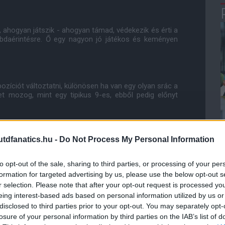
, ahogyan játszik - ahogyan támad, védekezik és érti a
labdaérintésre. Ő egy nagyon jó játékos és keményen
"
íciót változtatni, különösen ha van egy olyan srác a
t mozog, mint egy tipikus 9-es, ebből pedig előnyt
dfanatics.hu -
Do Not Process My Personal Information
y olyan pontot ennél a klubnál, amikor képesek vagyunk
nagyon fontos, kulcsfontosságú számunkra. Minden
 feladatra kell koncentrálnunk és nyerni."
to opt-out of the sale, sharing to third parties, or processing of your per
formation for targeted advertising by us, please use the below opt-out s
r selection. Please note that after your opt-out request is processed y
ube-on is!
eing interest-based ads based on personal information utilized by us or
droidra
és
iOS-re
!
disclosed to third parties prior to your opt-out. You may separately opt-
losure of your personal information by third parties on the IAB’s list of