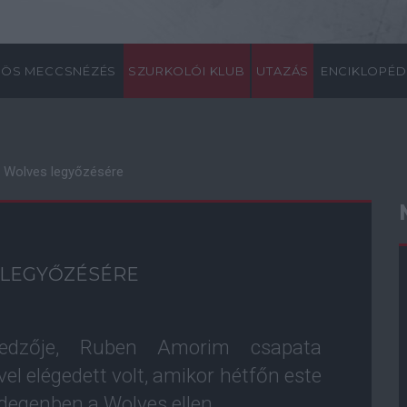
ÖS MECCSNÉZÉS
SZURKOLÓI KLUB
UTAZÁS
ENCIKLOPÉD
a Wolves legyőzésére
 LEGYŐZÉSÉRE
edzője, Ruben Amorim csapata
el elégedett volt, amikor hétfőn este
idegenben a Wolves ellen.