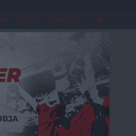
ldal
Regisztráció
Elfelejtett jelszó