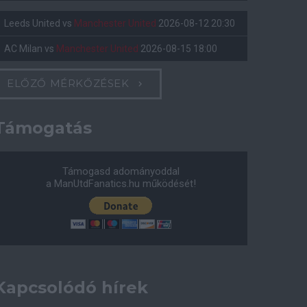
Leeds United
vs
Manchester United
2026-08-12 20:30
AC Milan
vs
Manchester United
2026-08-15 18:00
ELŐZŐ MÉRKŐZÉSEK
Támogatás
Támogasd adományoddal
a ManUtdFanatics.hu működését!
Kapcsolódó hírek