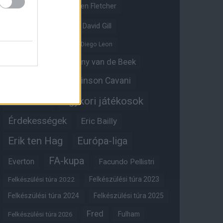
Crystal Palace
Darren Fletcher
David De Gea
David Gill
Dean Henderson
Diego Leon
Diogo Dalot
Donny van de Beek
Edinson Cavani
Ed Woodward
Egykori játékosok
Edzői stáb
Érdekességek
Eric Bailly
Erik ten Hag
Európa-liga
FA-kupa
Everton
Facundo Pellistri
Felkészülési túra 2022
Felkészülési túra 2023
Felkészülési túra 2024
Felkészülési túra 2025
Fred
Fulham
Felkészülési túra 2026