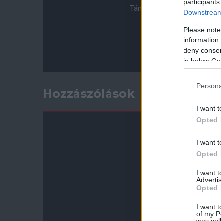
participants
Támogasd adományoddal a 
Downstream 
Please note
information 
deny consent
in below Go
Persona
Hozzászólások
I want t
Opted 
I want t
Opted 
I want 
Advertis
Opted 
I want t
of my P
was col