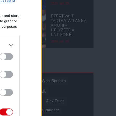
B’s List of
2026. ápr. 20.
er and store
EZÉRT VÁLT
TARTHATATLANNÁ
to grant or
AMORIM
ed purposes
HELYZETE A
UNITEDNÉL
2026. jan. 05.
Címkék
Aaron Wan-Bissaka
A hangadó
Akadémiai csapat
Alejandro Garnacho
Alex Telles
Altay Bayindir
Alvaro Fernandez