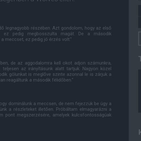
idő legnagyobb részében. Azt gondolom, hogy az első
en, ez pedig megbosszulta magát. De a második
a meccset, ez pedig jó érzés volt."
őben, de az aggodalomra kell okot adjon számunkra,
eljesen az irányításunk alatt tartjuk. Nagyon közel
ik gólunkat is meglőve szinte azonnal le is zárjuk a
an reagáltunk a második félidőben."
t, hogy dominálunk a meccsen, de nem fejezzük be úgy a
ünk a részleteket illetően. Próbáltam elmagyarázni a
om pont megszerzésére, amelyek kulcsfontosságúak