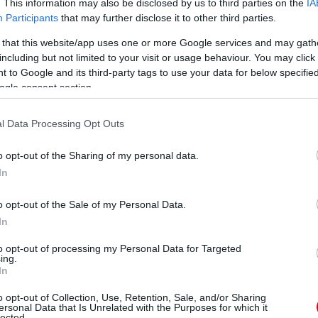
. This information may also be disclosed by us to third parties on the
IA
ManUtdFanatics.hu működését!
Participants
that may further disclose it to other third parties.
 that this website/app uses one or more Google services and may gath
including but not limited to your visit or usage behaviour. You may click 
 to Google and its third-party tags to use your data for below specifi
ogle consent section.
l Data Processing Opt Outs
o opt-out of the Sharing of my personal data.
In
o opt-out of the Sale of my Personal Data.
In
to opt-out of processing my Personal Data for Targeted
ing.
In
o opt-out of Collection, Use, Retention, Sale, and/or Sharing
ersonal Data that Is Unrelated with the Purposes for which it
lected.