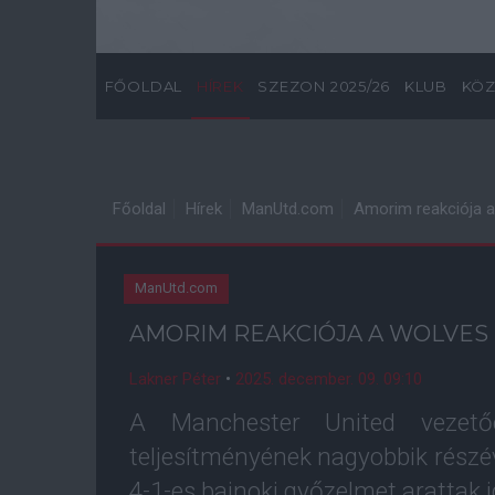
FŐOLDAL
HÍREK
SZEZON 2025/26
KLUB
KÖZ
Főoldal
Hírek
ManUtd.com
Amorim reakciója 
ManUtd.com
AMORIM REAKCIÓJA A WOLVES
Lakner Péter
•
2025. december. 09. 09:10
A Manchester United vezető
teljesítményének nagyobbik részév
4-1-es bajnoki győzelmet arattak 