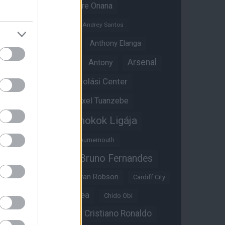
Amad Diallo
Andre Onana
Andreas Pereira
Andrey Santos
Angol válogatott
Anthony Elanga
Anthony Martial
Arsenal
Antony
Átigazolási Center
Aston Villa
Átigazolások
Axel Tuanzebe
Bajnokok Ligája
Ayden Heaven
Benjamin Sesko
Bournemouth
Bruno Fernandes
Brandon Williams
Bryan Mbeumo
Bryan Robson
Cardiff City
Casemiro
Chelsea
Chido Obi
Christian Eriksen
Cristiano Ronaldo