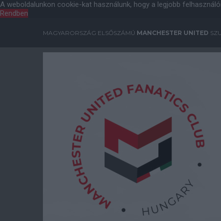
A weboldalunkon cookie-kat használunk, hogy a legjobb felhasználó
Rendben
MAGYARORSZÁG ELSŐSZÁMÚ
MANCHESTER UNITED
SZU