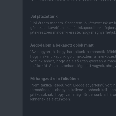
Jól játszottunk
"Jól érzem magam. Szerintem jól játszottunk az 
gólunkat követően kissé kikapcsoltunk fejb
játékrészben mindenki érezte, hogy megnyerhetjük 
Aggodalom a bekapott gólok miatt
"Az nagyon jó, hogy harcoltunk a második félid
hogy miként kapunk gólt miközben a mérkőzést t
voltunk ahhoz, hogy az első után gyorsan a másod
találkozót. Azzal azonban elégedett vagyok, ahogy
Mi hangzott el a félidőben
"Nem taktikai jellegű volt. Eléggé egyértelmű vol
támadásokat, ahogyan kellene. Jobbnak kell lenn
játékosoknak, hogy van még 45 percünk a hár
lennének az életünkben."