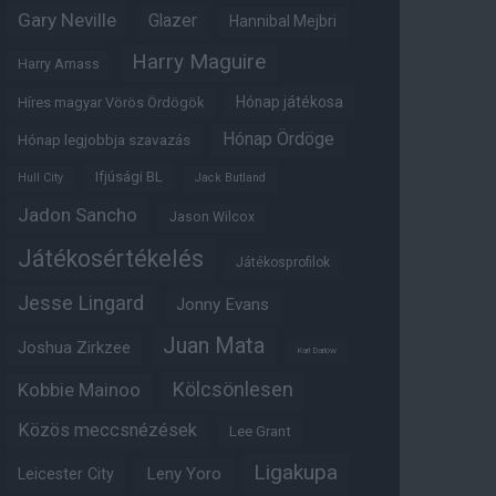
Gary Neville
Glazer
Hannibal Mejbri
Harry Maguire
Harry Amass
Hónap játékosa
Híres magyar Vörös Ördögök
Hónap Ördöge
Hónap legjobbja szavazás
Ifjúsági BL
Hull City
Jack Butland
Jadon Sancho
Jason Wilcox
Játékosértékelés
Játékosprofilok
Jesse Lingard
Jonny Evans
Juan Mata
Joshua Zirkzee
Karl Darlow
Kölcsönlesen
Kobbie Mainoo
Közös meccsnézések
Lee Grant
Ligakupa
Leny Yoro
Leicester City