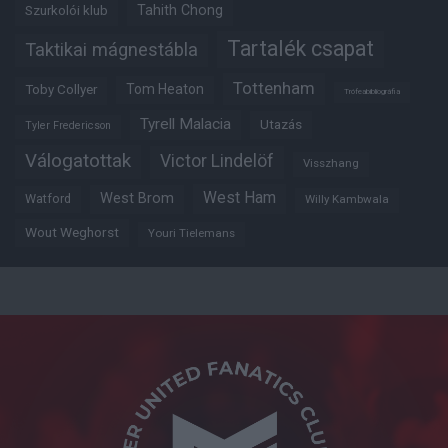
Tahith Chong
Szurkolói klub
Tartalék csapat
Taktikai mágnestábla
Tottenham
Tom Heaton
Toby Collyer
Trófeabibliográfia
Tyrell Malacia
Utazás
Tyler Fredericson
Válogatottak
Victor Lindelöf
Visszhang
West Ham
West Brom
Watford
Willy Kambwala
Wout Weghorst
Youri Tielemans