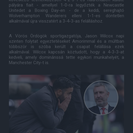
pályára fiait - amellyel 1-0-ra legyőzték a Newcastle
Unitedet a Boxing Day-en - de a keddi, sereghajtó
Wolverhampton Wanderers elleni 1-1-es döntetlen
alkalmával újra visszatért a 3-4-3-as felálláshoz.
A Vörös Ördögök sportigazgatója, Jason Wilcox napi
szinten folytat egyeztetéseket Amorimmal és a múltban
többször is szóba került a csapat felállása ezek
alkalmával. Wilcox kapcsán köztudott, hogy a 4-3-3-at
kedveli, amely dominánssá tette egykori munkahelyét, a
Manchester City-t is.