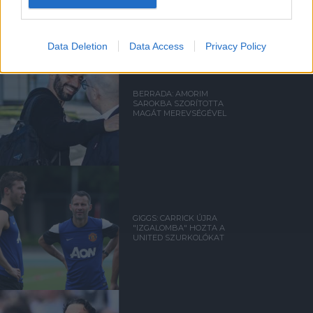
Data Deletion
Data Access
Privacy Policy
BERRADA: AMORIM
SAROKBA SZORÍTOTTA
MAGÁT MEREVSÉGÉVEL
GIGGS: CARRICK ÚJRA
"IZGALOMBA" HOZTA A
UNITED SZURKOLÓKAT