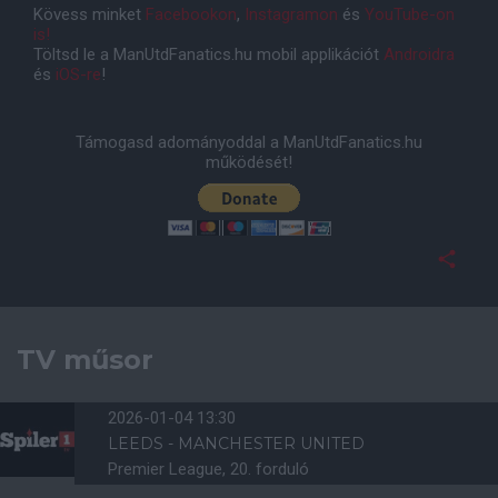
Kövess minket
Facebookon
,
Instagramon
és
YouTube-on
is!
Töltsd le a ManUtdFanatics.hu mobil applikációt
Androidra
és
iOS-re
!
Támogasd adományoddal a ManUtdFanatics.hu
működését!
TV műsor
2026-01-04 13:30
LEEDS - MANCHESTER UNITED
Premier League, 20. forduló