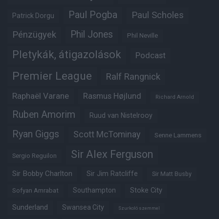
Paul Pogba
Paul Scholes
Patrick Dorgu
Phil Jones
Pénzügyek
Phil Neville
Pletykák, átigazolások
Podcast
Premier League
Ralf Rangnick
Raphaël Varane
Rasmus Højlund
Richard Arnold
Ruben Amorim
Ruud van Nistelrooy
Ryan Giggs
Scott McTominay
Senne Lammens
Sir Alex Ferguson
Sergio Reguilon
Sir Bobby Charlton
Sir Jim Ratcliffe
Sir Matt Busby
Southampton
Stoke City
Sofyan Amrabat
Sunderland
Swansea City
Szurkoló szemmel