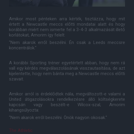
Amikor most pénteken arra kérték, tisztázza, hogy mit
értett a Newcastle meccs előtti mondatai alatt és hogy
korábban miért nem ismerte fel a 3-4-3 alkalmazását illető
korlátokat, Amorim így felelt:
"Nem akarok erről beszélni. Én csak a Leeds meccsre
koncentrálok."
A korábbi Sporting tréner egyetértett abban, hogy nem rá
vall egy kérdés megválaszolásának visszautasítása, de azt
kijelentette, hogy nem bánta meg a Newcastle meccs előtti
szavait.
Amikor arról is érdeklődtek nála, megváltozott-e valami a
United átigazolásokra rendelkezésre álló költségkerete
kapcsán vagy beszélt-e Wilcox-szal, Amorim
kihangsúlyozta:
"Nem akarok erről beszélni. Önök nagyon okosak."
The Athletic