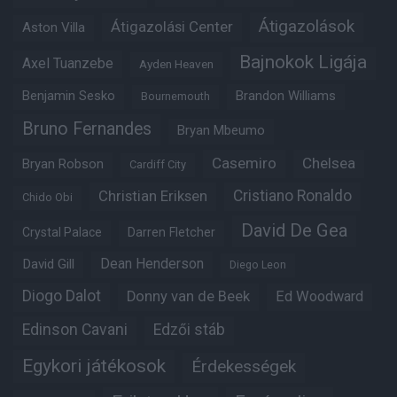
Átigazolások
Átigazolási Center
Aston Villa
Bajnokok Ligája
Axel Tuanzebe
Ayden Heaven
Benjamin Sesko
Brandon Williams
Bournemouth
Bruno Fernandes
Bryan Mbeumo
Casemiro
Chelsea
Bryan Robson
Cardiff City
Christian Eriksen
Cristiano Ronaldo
Chido Obi
David De Gea
Crystal Palace
Darren Fletcher
Dean Henderson
David Gill
Diego Leon
Diogo Dalot
Donny van de Beek
Ed Woodward
Edinson Cavani
Edzői stáb
Egykori játékosok
Érdekességek