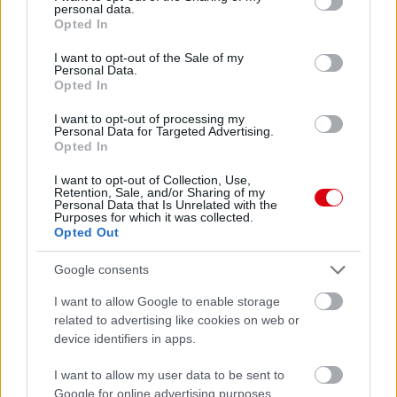
Meccs Center
personal data.
grant or deny consent to Google and its third-party tags to
Opted In
use your data for below specified purposes in below Google
consent section.
I want to opt-out of the Sale of my
Paris Saint-Germain
vs
Personal Data.
Opted In
Manchester United
I want to opt-out of processing my
Personal Data for Targeted Advertising.
Felkészülési szezon 4. mérkőzés
Opted In
Nya Ullevi, Göteborg
2026-08-08 17:00
I want to opt-out of Collection, Use,
Retention, Sale, and/or Sharing of my
Personal Data that Is Unrelated with the
0 nap 19 óra 53 perc 40 másodperc
Purposes for which it was collected.
Opted Out
Leeds United
vs
Manchester United
2026-08-12 20:30
Google consents
AC Milan
vs
Manchester United
2026-08-15 18:00
I want to allow Google to enable storage
related to advertising like cookies on web or
device identifiers in apps.
ELŐZŐ MÉRKŐZÉSEK
I want to allow my user data to be sent to
Google for online advertising purposes.