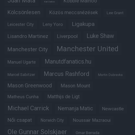
Juan Mata
Kobbie Mainoo
Karl Darlow
Kölcsönlesen
Közös meccsnézések
Lee Grant
Ligakupa
Leny Yoro
Leicester City
Luke Shaw
Lisandro Martinez
Liverpool
Manchester United
Manchester City
Manutdfanatics.hu
Manuel Ugarte
Marcus Rashford
Marcel Sabitzer
Martin Dubravka
Mason Greenwood
Mason Mount
Matheus Cunha
Matthijs de Ligt
Michael Carrick
Nemanja Matic
Newcastle
Női csapat
Noussair Mazraoui
Norwich City
Ole Gunnar Solskjaer
Omar Berrada