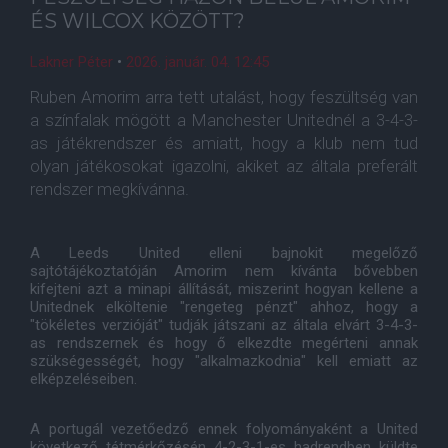
ÉS WILCOX KÖZÖTT?
Lakner Péter
•
2026. január. 04. 12:45
Ruben Amorim arra tett utalást, hogy feszültség van
a színfalak mögött a Manchester Unitednél a 3-4-3-
as játékrendszer és amiatt, hogy a klub nem tud
olyan játékosokat igazolni, akiket az általa preferált
rendszer megkívánna.
A Leeds United elleni bajnokit megelőző
sajtótájékoztatóján Amorim nem kívánta bővebben
kifejteni azt a minapi állítását, miszerint hogyan kellene a
Unitednek elköltenie "rengeteg pénzt" ahhoz, hogy a
"tökéletes verzióját" tudják játszani az általa elvárt 3-4-3-
as rendszernek és hogy ő elkezdte megérteni annak
szükségességét, hogy "alkalmazkodnia" kell emiatt az
elképzeléseiben.
A portugál vezetőedző ennek folyományaként a United
következő tétmérkőzésén 4-2-3-1-es hadrendben küldte