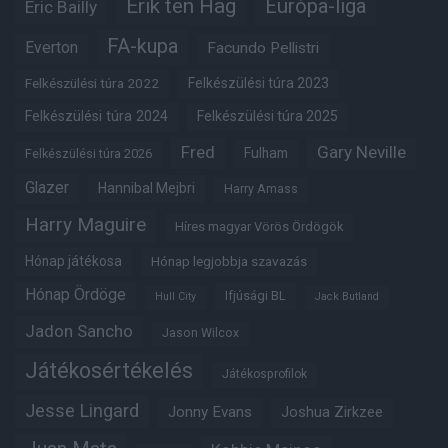
Erik ten Hag
Európa-liga
Eric Bailly
FA-kupa
Everton
Facundo Pellistri
Felkészülési túra 2022
Felkészülési túra 2023
Felkészülési túra 2024
Felkészülési túra 2025
Fred
Gary Neville
Fulham
Felkészülési túra 2026
Glazer
Hannibal Mejbri
Harry Amass
Harry Maguire
Híres magyar Vörös Ördögök
Hónap játékosa
Hónap legjobbja szavazás
Hónap Ördöge
Ifjúsági BL
Hull City
Jack Butland
Jadon Sancho
Jason Wilcox
Játékosértékelés
Játékosprofilok
Jesse Lingard
Jonny Evans
Joshua Zirkzee