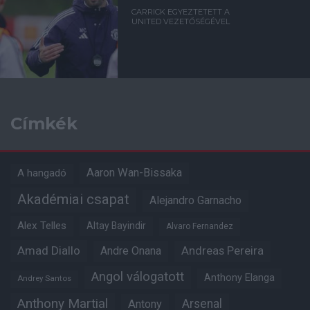
CARRICK EGYEZTETETT A
UNITED VEZETŐSÉGÉVEL
Címkék
Aaron Wan-Bissaka
A hangadó
Akadémiai csapat
Alejandro Garnacho
Alex Telles
Altay Bayindir
Alvaro Fernandez
Amad Diallo
Andre Onana
Andreas Pereira
Angol válogatott
Anthony Elanga
Andrey Santos
Anthony Martial
Arsenal
Antony