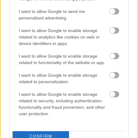
Támogatás
I want to allow Google to send me
personalized advertising.
Támogasd adományoddal
a ManUtdFanatics.hu működését!
I want to allow Google to enable storage
related to analytics like cookies on web or
device identifiers in apps.
I want to allow Google to enable storage
related to functionality of the website or app.
Kapcsolódó hírek
I want to allow Google to enable storage
related to personalization.
RUBEN AMORIM
I want to allow Google to enable storage
related to security, including authentication
functionality and fraud prevention, and other
user protection.
AMORIM: VOLTAK HIBÁIM A
UNITEDNÉL, BOCSÁNAT A
SZURKOLÓKTÓL
CONFIRM