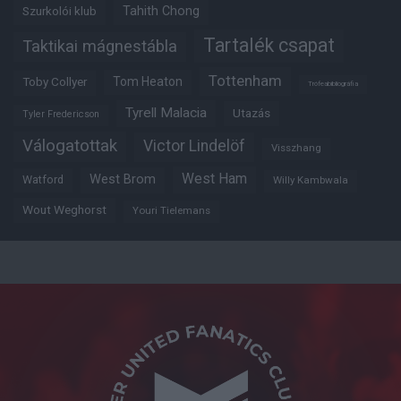
Tahith Chong
Szurkolói klub
Tartalék csapat
Taktikai mágnestábla
Tottenham
Tom Heaton
Toby Collyer
Trófeabibliográfia
Tyrell Malacia
Utazás
Tyler Fredericson
Válogatottak
Victor Lindelöf
Visszhang
West Ham
West Brom
Watford
Willy Kambwala
Wout Weghorst
Youri Tielemans