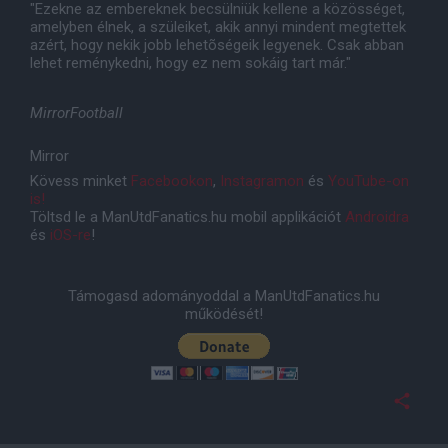
"Ezekne az embereknek becsülniük kellene a közösséget,
amelyben élnek, a szüleiket, akik annyi mindent megtettek
azért, hogy nekik jobb lehetõségeik legyenek. Csak abban
lehet reménykedni, hogy ez nem sokáig tart már."
MirrorFootball
Mirror
Kövess minket
Facebookon
,
Instagramon
és
YouTube-on
is!
Töltsd le a ManUtdFanatics.hu mobil applikációt
Androidra
és
iOS-re
!
Támogasd adományoddal a ManUtdFanatics.hu
működését!