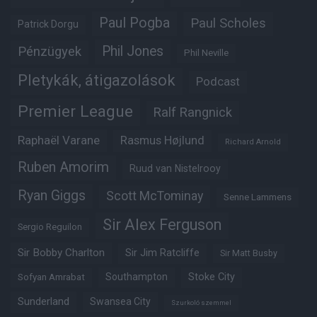
Paul Pogba
Paul Scholes
Patrick Dorgu
Phil Jones
Pénzügyek
Phil Neville
Pletykák, átigazolások
Podcast
Premier League
Ralf Rangnick
Raphaël Varane
Rasmus Højlund
Richard Arnold
Ruben Amorim
Ruud van Nistelrooy
Ryan Giggs
Scott McTominay
Senne Lammens
Sir Alex Ferguson
Sergio Reguilon
Sir Bobby Charlton
Sir Jim Ratcliffe
Sir Matt Busby
Southampton
Stoke City
Sofyan Amrabat
Sunderland
Swansea City
Szurkoló szemmel