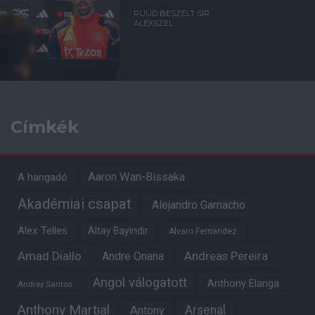
RUUD BESZÉLT SIR
ALEXSZEL
Címkék
Aaron Wan-Bissaka
A hangadó
Akadémiai csapat
Alejandro Garnacho
Alex Telles
Altay Bayindir
Alvaro Fernandez
Amad Diallo
Andre Onana
Andreas Pereira
Angol válogatott
Anthony Elanga
Andrey Santos
Anthony Martial
Arsenal
Antony