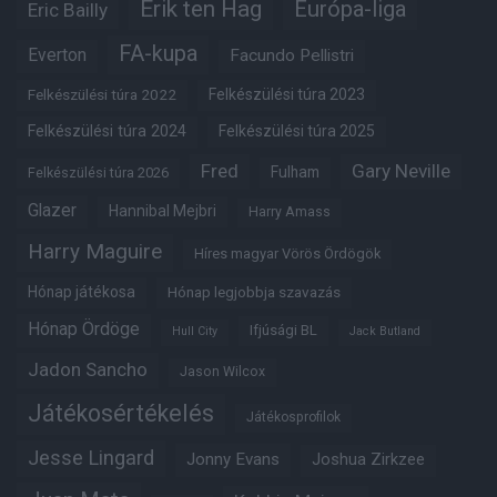
Erik ten Hag
Európa-liga
Eric Bailly
FA-kupa
Everton
Facundo Pellistri
Felkészülési túra 2022
Felkészülési túra 2023
Felkészülési túra 2024
Felkészülési túra 2025
Fred
Gary Neville
Fulham
Felkészülési túra 2026
Glazer
Hannibal Mejbri
Harry Amass
Harry Maguire
Híres magyar Vörös Ördögök
Hónap játékosa
Hónap legjobbja szavazás
Hónap Ördöge
Ifjúsági BL
Hull City
Jack Butland
Jadon Sancho
Jason Wilcox
Játékosértékelés
Játékosprofilok
Jesse Lingard
Jonny Evans
Joshua Zirkzee