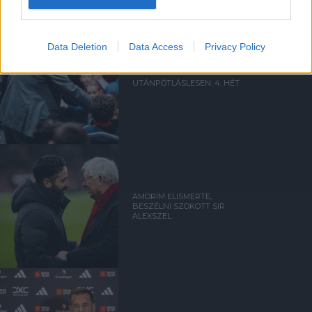
Data Deletion
Data Access
Privacy Policy
UTÁNPÓTLÁSLESEN: 4. HÉT
AMORIM ELISMERTE,
BESZÉLNI SZOKOTT SIR
ALEXSZEL