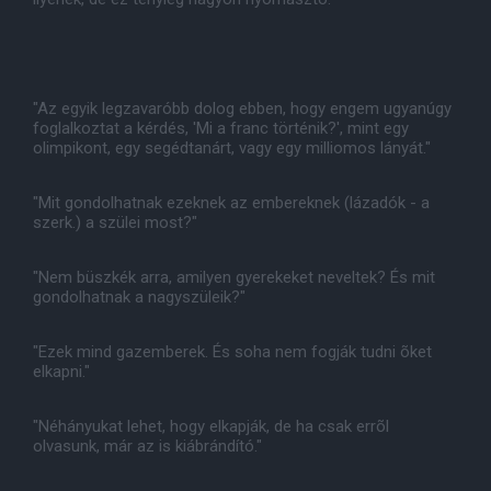
"Az egyik legzavaróbb dolog ebben, hogy engem ugyanúgy
foglalkoztat a kérdés, 'Mi a franc történik?', mint egy
olimpikont, egy segédtanárt, vagy egy milliomos lányát."
"Mit gondolhatnak ezeknek az embereknek (lázadók - a
szerk.) a szülei most?"
"Nem büszkék arra, amilyen gyerekeket neveltek? És mit
gondolhatnak a nagyszüleik?"
"Ezek mind gazemberek. És soha nem fogják tudni õket
elkapni."
"Néhányukat lehet, hogy elkapják, de ha csak errõl
olvasunk, már az is kiábrándító."