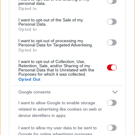
personal data.
grant or deny consent to Google and its third-party tags to
Opted In
use your data for below specified purposes in below Google
Paris Saint-Germain
vs
consent section.
I want to opt-out of the Sale of my
Personal Data.
Manchester United
Opted In
Felkészülési szezon 4. mérkőzés
I want to opt-out of processing my
Nya Ullevi, Göteborg
Personal Data for Targeted Advertising.
2026-08-08 17:00
Opted In
I want to opt-out of Collection, Use,
1 nap 19 óra 52 perc 48 másodperc
Retention, Sale, and/or Sharing of my
Personal Data that Is Unrelated with the
Purposes for which it was collected.
Opted Out
Leeds United
vs
Manchester United
2026-08-12 20:30
AC Milan
vs
Manchester United
2026-08-15 18:00
Google consents
I want to allow Google to enable storage
ELŐZŐ MÉRKŐZÉSEK
related to advertising like cookies on web or
device identifiers in apps.
Támogatás
I want to allow my user data to be sent to
Google for online advertising purposes.