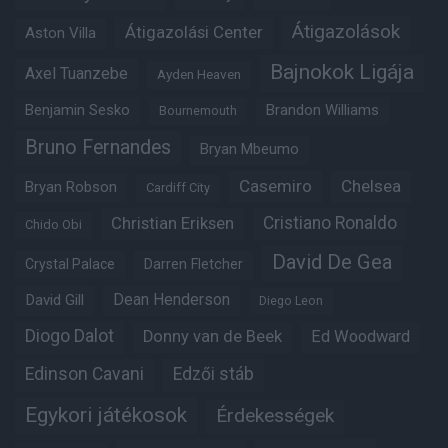
Átigazolások
Átigazolási Center
Aston Villa
Bajnokok Ligája
Axel Tuanzebe
Ayden Heaven
Benjamin Sesko
Brandon Williams
Bournemouth
Bruno Fernandes
Bryan Mbeumo
Casemiro
Chelsea
Bryan Robson
Cardiff City
Christian Eriksen
Cristiano Ronaldo
Chido Obi
David De Gea
Crystal Palace
Darren Fletcher
Dean Henderson
David Gill
Diego Leon
Diogo Dalot
Donny van de Beek
Ed Woodward
Edinson Cavani
Edzői stáb
Egykori játékosok
Érdekességek