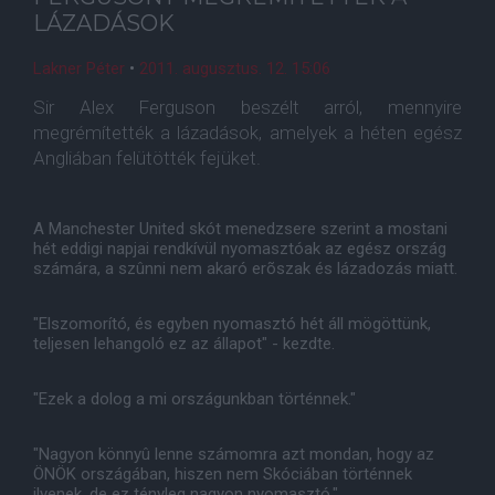
LÁZADÁSOK
Lakner Péter
•
2011. augusztus. 12. 15:06
Sir Alex Ferguson beszélt arról, mennyire
megrémítették a lázadások, amelyek a héten egész
Angliában felütötték fejüket.
A Manchester United skót menedzsere szerint a mostani
hét eddigi napjai rendkívül nyomasztóak az egész ország
számára, a szûnni nem akaró erõszak és lázadozás miatt.
"Elszomorító, és egyben nyomasztó hét áll mögöttünk,
teljesen lehangoló ez az állapot" - kezdte.
"Ezek a dolog a mi országunkban történnek."
"Nagyon könnyû lenne számomra azt mondan, hogy az
ÖNÖK országában, hiszen nem Skóciában történnek
ilyenek, de ez tényleg nagyon nyomasztó."