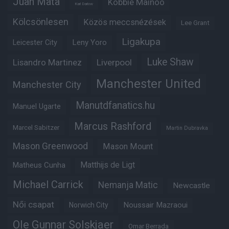
Juan Mata
Kobbie Mainoo
Karl Darlow
Kölcsönlesen
Közös meccsnézések
Lee Grant
Ligakupa
Leny Yoro
Leicester City
Luke Shaw
Lisandro Martinez
Liverpool
Manchester United
Manchester City
Manutdfanatics.hu
Manuel Ugarte
Marcus Rashford
Marcel Sabitzer
Martin Dubravka
Mason Greenwood
Mason Mount
Matheus Cunha
Matthijs de Ligt
Michael Carrick
Nemanja Matic
Newcastle
Női csapat
Noussair Mazraoui
Norwich City
Ole Gunnar Solskjaer
Omar Berrada