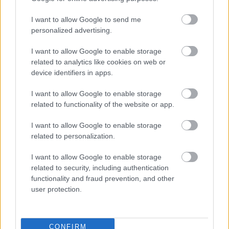
I want to allow Google to send me
Támogasd adományoddal
personalized advertising.
a ManUtdFanatics.hu működését!
I want to allow Google to enable storage
related to analytics like cookies on web or
device identifiers in apps.
I want to allow Google to enable storage
related to functionality of the website or app.
Kapcsolódó hírek
I want to allow Google to enable storage
related to personalization.
SIR ALEX FERGUSON
I want to allow Google to enable storage
related to security, including authentication
functionality and fraud prevention, and other
FLETCHER "SZÜRREÁLIS"
user protection.
HETÉRŐL, BRUNORÓL ÉS A
POZITIVITÁS
VISSZAHOZÁSÁRÓL
CONFIRM