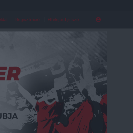
ldal
Regisztráció
Elfelejtett jelszó