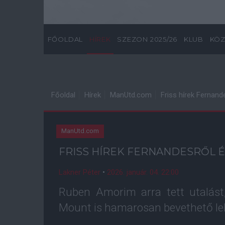
FŐOLDAL
HÍREK
SZEZON 2025/26
KLUB
KÖZ
Főoldal
Hírek
ManUtd.com
Friss hírek Fernand
ManUtd.com
FRISS HÍREK FERNANDESRŐL 
Lakner Péter
•
2026. január. 04. 22:00
Ruben Amorim arra tett utalás
Mount is hamarosan bevethető le