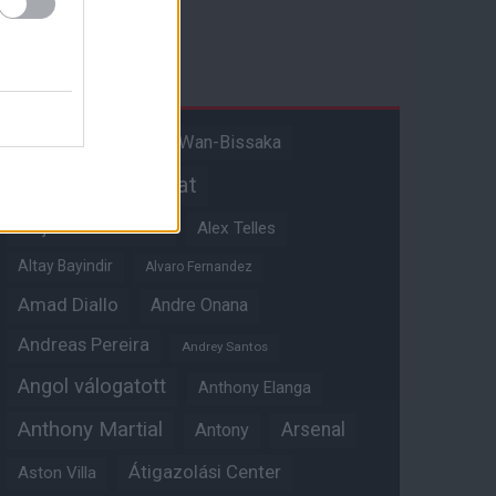
Címkék
Aaron Wan-Bissaka
A hangadó
Akadémiai csapat
Alejandro Garnacho
Alex Telles
Altay Bayindir
Alvaro Fernandez
Amad Diallo
Andre Onana
Andreas Pereira
Andrey Santos
Angol válogatott
Anthony Elanga
Anthony Martial
Arsenal
Antony
Átigazolási Center
Aston Villa