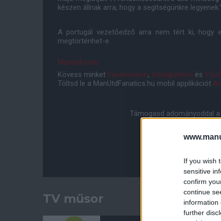
készen állnak arra, hogy a segítségünkre legyenek.
A portugál vezetőedző arra nem tért ki, hogy e
megtörténhet-e.
Manutd.com
Kövess minket
Facebookon
,
Instagramon
és
YouT
Töltsd le a ManUtdFanatics.hu mobil applikációt
An
Támogasd adományoddal a 
www.manut
If you wish 
sensitive in
confirm you
continue se
TV műsor
information 
further disc