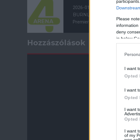
participants
2026-01-07 21:15
Downstream 
BURNLEY - MANCHESTER U
Please note
Premier League, 21. forduló
information 
deny consent
in below Go
Hozzászólások
Persona
I want t
Opted 
I want t
Opted 
I want 
Advertis
Opted 
I want t
of my P
was col