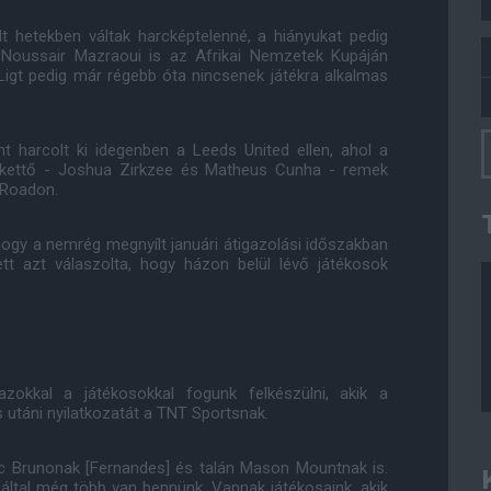
 hetekben váltak harcképtelenné, a hiányukat pedig
Noussair Mazraoui is az Afrikai Nemzetek Kupáján
 Ligt pedig már régebb óta nincsenek játékra alkalmas
t harcolt ki idegenben a Leeds United ellen, ahol a
l kettő - Joshua Zirkzee és Matheus Cunha - remek
 Roadon.
hogy a nemrég megnyílt januári átigazolási időszakban
tt azt válaszolta, hogy házon belül lévő játékosok
azokkal a játékosokkal fogunk felkészülni, akik a
 utáni nyilatkozatát a TNT Sportsnak.
erc Brunonak [Fernandes] és talán Mason Mountnak is.
által még több van bennünk. Vannak játékosaink, akik