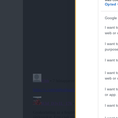
Opted 
Google 
I want t
web or d
I want t
purpose
I want 
I want t
web or d
I want t
or app.
I want t
I want t