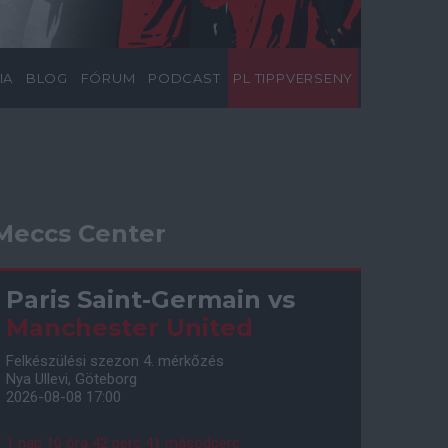
IA
BLOG
FÓRUM
PODCAST
PL TIPPVERSENY
Meccs Center
Paris Saint-Germain
vs
Manchester United
Felkészülési szezon 4. mérkőzés
Nya Ullevi, Göteborg
2026-08-08 17:00
1 nap 10 óra 42 perc 40 másodperc