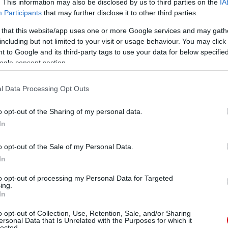
. This information may also be disclosed by us to third parties on the
IA
Participants
that may further disclose it to other third parties.
NITED
 that this website/app uses one or more Google services and may gath
including but not limited to your visit or usage behaviour. You may click 
 to Google and its third-party tags to use your data for below specifi
ogle consent section.
l Data Processing Opt Outs
o opt-out of the Sharing of my personal data.
In
o opt-out of the Sale of my Personal Data.
In
to opt-out of processing my Personal Data for Targeted
ing.
In
o opt-out of Collection, Use, Retention, Sale, and/or Sharing
ersonal Data that Is Unrelated with the Purposes for which it
lected.