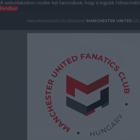
A weboldalunkon cookie-kat használunk, hogy a legjobb felhasználó
Rendben
MAGYARORSZÁG ELSŐSZÁMÚ
MANCHESTER UNITED
SZU