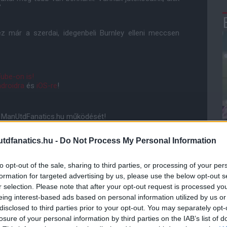
"
z már a szerdai, idegenbeli Burnley elleni meccsen
ube-on is!
droidra
és
iOS-re
!
ManUtdFanatics.hu működését!
dfanatics.hu -
Do Not Process My Personal Information
to opt-out of the sale, sharing to third parties, or processing of your per
formation for targeted advertising by us, please use the below opt-out s
r selection. Please note that after your opt-out request is processed y
eing interest-based ads based on personal information utilized by us or
disclosed to third parties prior to your opt-out. You may separately opt-
losure of your personal information by third parties on the IAB’s list of