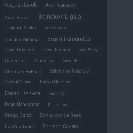
Átigazolások
Axel Tuanzebe
Bajnokok Ligája
Ayden Heaven
Benjamin Sesko
Bournemouth
Bruno Fernandes
Brandon Williams
Bryan Mbeumo
Bryan Robson
Cardiff City
Casemiro
Chelsea
Chido Obi
Christian Eriksen
Cristiano Ronaldo
Crystal Palace
Darren Fletcher
David De Gea
David Gill
Dean Henderson
Diego Leon
Diogo Dalot
Donny van de Beek
Edinson Cavani
Ed Woodward