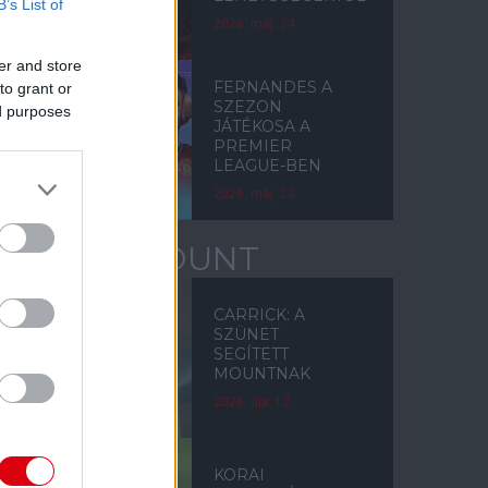
B’s List of
2026. máj. 24.
er and store
FERNANDES A
to grant or
SZEZON
ed purposes
JÁTÉKOSA A
PREMIER
LEAGUE-BEN
2026. máj. 23.
MASON MOUNT
CARRICK: A
SZÜNET
SEGÍTETT
MOUNTNAK
2026. ápr. 12.
KORAI