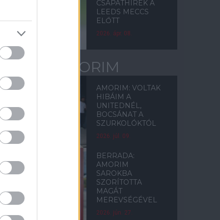
CSAPATHÍREK A
LEEDS MECCS
ELŐTT
2026. ápr. 08.
RUBEN AMORIM
AMORIM: VOLTAK
HIBÁIM A
UNITEDNÉL,
BOCSÁNAT A
SZURKOLÓKTÓL
2026. júl. 09.
BERRADA:
AMORIM
SAROKBA
SZORÍTOTTA
MAGÁT
MEREVSÉGÉVEL
2026. jún. 27.