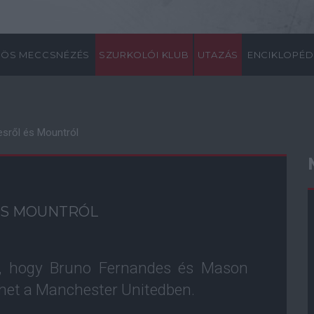
ÖS MECCSNÉZÉS
SZURKOLÓI KLUB
UTAZÁS
ENCIKLOPÉD
esről és Mountról
ÉS MOUNTRÓL
t, hogy Bruno Fernandes és Mason
het a Manchester Unitedben.