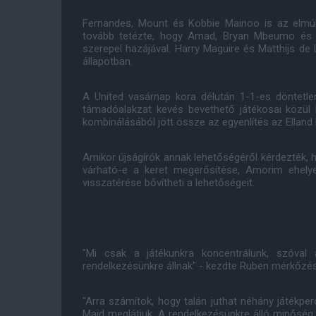
Fernandes, Mount és Kobbie Mainoo is az elmúlt
tovább tetézte, hogy Amad, Bryan Mbeumo és 
szerepel hazájával. Harry Maguire és Matthijs de
állapotban.
A United vasárnap kora délután 1-1-es döntetlen
támadóalakzat kevés bevethető játékosai közü
kombinálásából jött össze az egyenlítés az Elland
Amikor újságírók annak lehetőségéről kérdezték, 
várható-e a keret megerősítése, Amorim ehelye
visszatérése bővítheti a lehetőségeit.
"Mi csak a játékunkra koncentrálunk, szóval 
rendelkezésünkre állnak" - kezdte Ruben mérkőzés
"Arra számítok, hogy talán juthat néhány játékp
Majd meglátjuk. A rendelkezésünkre álló minőség 