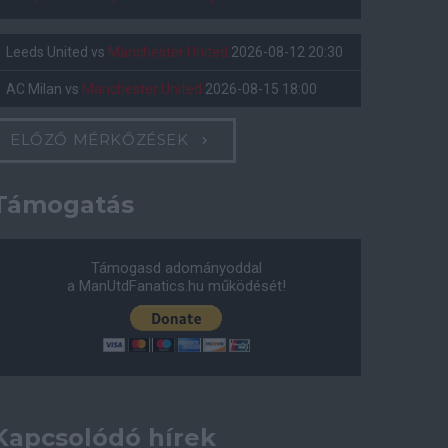
Leeds United
vs
Manchester United
2026-08-12 20:30
AC Milan
vs
Manchester United
2026-08-15 18:00
ELŐZŐ MÉRKŐZÉSEK
Támogatás
Támogasd adományoddal
a ManUtdFanatics.hu működését!
Kapcsolódó hírek