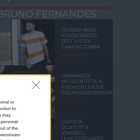
BRUNO FERNANDES
TOVÁBBI NÉGY
VÖRÖS ÖRDÖG
TÉRT VISSZA
CARRINGTONBA
2026. aug. 03.
FERNANDES
MEGDÖNTÖTTE A
PREMIER LEAGUE
GÓLPASSZREKORDJÁT
2026. máj. 25.
sonal or
ection to
ou may
 personal
CARRICK
IZGATOTT A
out of the
JÖVŐBELI
 downstream
LEHETŐSÉGEKTŐL