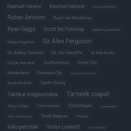
Raphaël Varane
Rasmus Højlund
Richard Arnold
Ruben Amorim
Ruud van Nistelrooy
Ryan Giggs
Scott McTominay
Senne Lammens
Sir Alex Ferguson
Sergio Reguilon
Sir Bobby Charlton
Sir Jim Ratcliffe
Sir Matt Busby
Southampton
Stoke City
Sofyan Amrabat
Sunderland
Swansea City
Szurkoló szemmel
Tahith Chong
Szurkolói klub
Tartalék csapat
Taktikai mágnestábla
Tottenham
Tom Heaton
Toby Collyer
Trófeabibliográfia
Tyrell Malacia
Utazás
Tyler Fredericson
Válogatottak
Victor Lindelöf
Visszhang