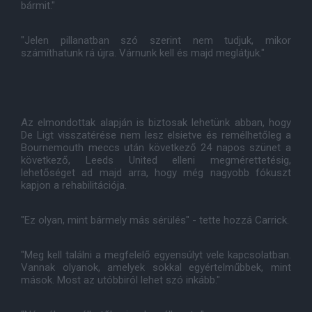
bármit."
"Jelen pillanatban szó szerint nem tudjuk, mikor
számíthatunk rá újra. Várnunk kell és majd meglátjuk."
Az elmondottak alapján is biztosak lehetünk abban, hogy
De Ligt visszatérése nem lesz elsietve és remélhetőleg a
Bournemouth meccs után következő 24 napos szünet a
következő, Leeds United elleni megmérettetésig,
lehetőséget ad majd arra, hogy még nagyobb fókuszt
kapjon a rehabilitációja.
"Ez olyan, mint bármely más sérülés" - tette hozzá Carrick.
"Meg kell találni a megfelelő egyensúlyt vele kapcsolatban.
Vannak olyanok, amelyek sokkal egyértelműbbek, mint
mások. Most az utóbbiról lehet szó inkább."