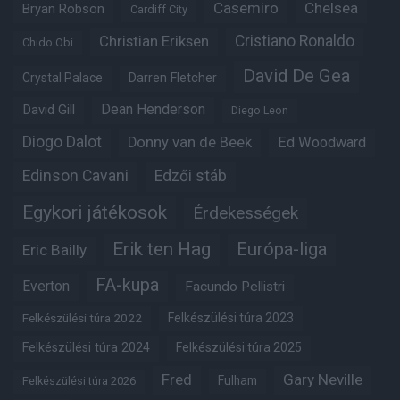
Casemiro
Chelsea
Bryan Robson
Cardiff City
Christian Eriksen
Cristiano Ronaldo
Chido Obi
David De Gea
Crystal Palace
Darren Fletcher
Dean Henderson
David Gill
Diego Leon
Diogo Dalot
Donny van de Beek
Ed Woodward
Edinson Cavani
Edzői stáb
Egykori játékosok
Érdekességek
Erik ten Hag
Európa-liga
Eric Bailly
FA-kupa
Everton
Facundo Pellistri
Felkészülési túra 2022
Felkészülési túra 2023
Felkészülési túra 2024
Felkészülési túra 2025
Fred
Gary Neville
Fulham
Felkészülési túra 2026