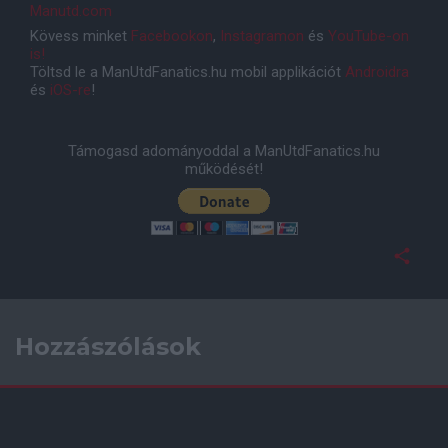
Manutd.com
Kövess minket
Facebookon
,
Instagramon
és
YouTube-on
is!
Töltsd le a ManUtdFanatics.hu mobil applikációt
Androidra
és
iOS-re
!
Támogasd adományoddal a ManUtdFanatics.hu
működését!
Hozzászólások