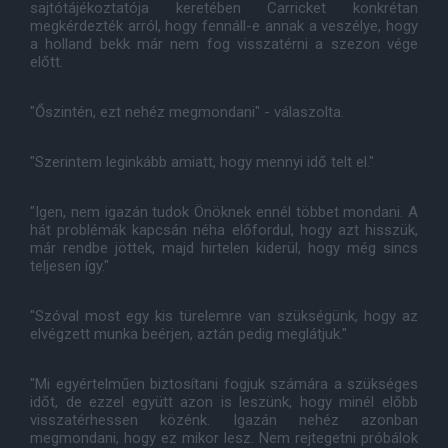
sajtótájékoztatója keretében Carricket konkrétan
megkérdezték arról, hogy fennáll-e annak a veszélye, hogy
a holland bekk már nem fog visszatérni a szezon vége
előtt.
"Őszintén, ezt nehéz megmondani" - válaszolta.
"Szerintem leginkább amiatt, hogy mennyi idő telt el."
"Igen, nem igazán tudok Önöknek ennél többet mondani. A
hát problémák kapcsán néha előfordul, hogy azt hisszük,
már rendbe jöttek, majd hirtelen kiderül, hogy még sincs
teljesen így."
"Szóval most egy kis türelemre van szükségünk, hogy az
elvégzett munka beérjen, aztán pedig meglátjuk."
"Mi egyértelműen biztosítani fogjuk számára a szükséges
időt, de ezzel együtt azon is leszünk, hogy minél előbb
visszatérhessen közénk. Igazán nehéz azonban
megmondani, hogy ez mikor lesz. Nem rejtegetni próbálok