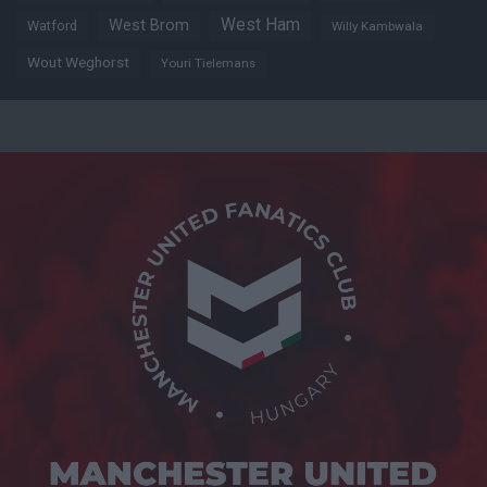
West Ham
West Brom
Watford
Willy Kambwala
Wout Weghorst
Youri Tielemans