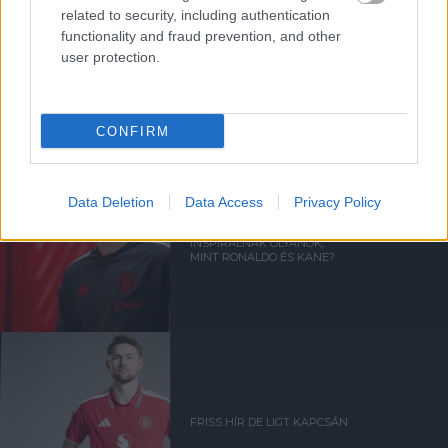
related to security, including authentication
functionality and fraud prevention, and other
user protection.
Kapcsolódó hírek
MATTHIJS DE LIGT
CONFIRM
Data Deletion
Data Access
Privacy Policy
DE LIGT: HOGYAN
INSPIRÁLNAK OLYANOK,
MINT RONALDO ÉS KANE?
FRISS HÍR DE LIGT KAPCSÁN