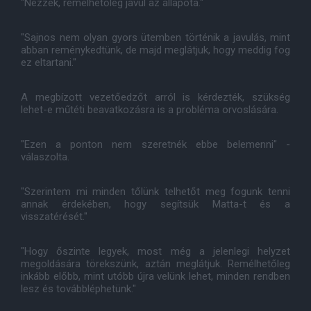
"Nézzék, remélhetőleg javul az állapota."
"Sajnos nem olyan gyors ütemben történik a javulás, mint
abban reménykedtünk, de majd meglátjuk, hogy meddig fog
ez eltartani."
A megbízott vezetőedzőt arról is kérdezték, szükség
lehet-e műtéti beavatkozásra is a probléma orvoslására.
"Ezen a ponton nem szeretnék ebbe belemenni" -
válaszolta.
"Szerintem mi minden tőlünk telhetőt meg fogunk tenni
annak érdekében, hogy segítsük Matta-t és a
visszatérését."
"Hogy őszinte legyek, most még a jelenlegi helyzet
megoldására törekszünk, aztán meglátjuk. Remélhetőleg
inkább előbb, mint utóbb újra velünk lehet, minden rendben
lesz és továbbléphetünk."