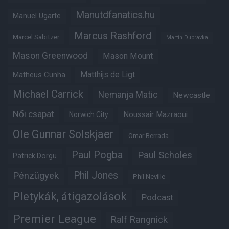
Manutdfanatics.hu
Manuel Ugarte
Marcus Rashford
Marcel Sabitzer
Martin Dubravka
Mason Greenwood
Mason Mount
Matheus Cunha
Matthijs de Ligt
Michael Carrick
Nemanja Matic
Newcastle
Női csapat
Noussair Mazraoui
Norwich City
Ole Gunnar Solskjaer
Omar Berrada
Paul Pogba
Paul Scholes
Patrick Dorgu
Phil Jones
Pénzügyek
Phil Neville
Pletykák, átigazolások
Podcast
Premier League
Ralf Rangnick