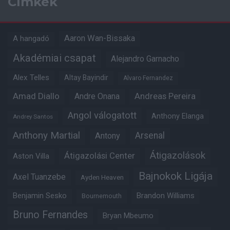
Címkék
Aaron Wan-Bissaka
A hangadó
Akadémiai csapat
Alejandro Garnacho
Alex Telles
Altay Bayindir
Alvaro Fernandez
Amad Diallo
Andre Onana
Andreas Pereira
Angol válogatott
Anthony Elanga
Andrey Santos
Anthony Martial
Arsenal
Antony
Átigazolások
Átigazolási Center
Aston Villa
Bajnokok Ligája
Axel Tuanzebe
Ayden Heaven
Benjamin Sesko
Brandon Williams
Bournemouth
Bruno Fernandes
Bryan Mbeumo