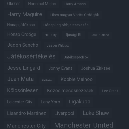
Glazer
Hannibal Mejbri
Harry Amass
Harry Maguire
Híres magyar Vörös Ördögök
Hónap játékosa
Hónap legjobbja szavazás
Hónap Ördöge
Ifjúsági BL
Hull City
Jack Butland
Jadon Sancho
Jason Wilcox
Játékosértékelés
Játékosprofilok
Jesse Lingard
Jonny Evans
Joshua Zirkzee
Juan Mata
Kobbie Mainoo
Karl Darlow
Kölcsönlesen
Közös meccsnézések
Lee Grant
Ligakupa
Leny Yoro
Leicester City
Luke Shaw
Lisandro Martinez
Liverpool
Manchester United
Manchester City