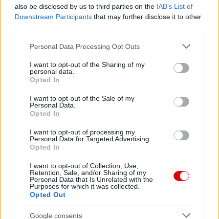
also be disclosed by us to third parties on the
IAB’s List of
Downstream Participants
that may further disclose it to other
third parties.
Please note that this website/app uses one or more Google
Personal Data Processing Opt Outs
services and may gather and store information including but
not limited to your visit or usage behaviour. You may click to
I want to opt-out of the Sharing of my
personal data.
grant or deny consent to Google and its third-party tags to
Opted In
use your data for below specified purposes in below Google
consent section.
I want to opt-out of the Sale of my
Personal Data.
Opted In
I want to opt-out of processing my
Meccs Center
Personal Data for Targeted Advertising.
Opted In
I want to opt-out of Collection, Use,
Paris Saint-Germain
vs
Retention, Sale, and/or Sharing of my
Personal Data that Is Unrelated with the
Purposes for which it was collected.
Manchester United
Opted Out
Felkészülési szezon 4. mérkőzés
Google consents