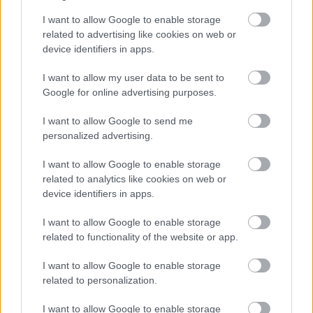
Nya Ullevi, Göteborg
2026-08-08 17:00
I want to allow Google to enable storage
related to advertising like cookies on web or
2 nap 2 óra 19 perc 52 másodperc
device identifiers in apps.
I want to allow my user data to be sent to
Leeds United
vs
Manchester United
2026-08-12 20:30
Google for online advertising purposes.
AC Milan
vs
Manchester United
2026-08-15 18:00
I want to allow Google to send me
personalized advertising.
ELŐZŐ MÉRKŐZÉSEK
I want to allow Google to enable storage
related to analytics like cookies on web or
Támogatás
device identifiers in apps.
I want to allow Google to enable storage
related to functionality of the website or app.
Támogasd adományoddal
a ManUtdFanatics.hu működését!
I want to allow Google to enable storage
related to personalization.
I want to allow Google to enable storage