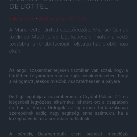
DE LIGT-TEL
Lakner Péter
•
2026. március. 20. 13:35
A Manchester United vezetőedzője, Michael Carrick
türelmes Matthijs de Ligt kapcsán, miután a védő
továbbra is rehabilitációját folytatja hát problémája
okán.
Az angol szakember teljesen tisztában van azzal, hogy a
háttérben folyamatos munka zajlik annak érdekében, hogy
a válogatott játékos mielőbb visszatérhessen a pályára.
De Ligt legutoljára novemberben, a Crystal Palace 2-1-es
idegenbeli legyőzése alkalmával lehetett ott a csapatban
és bár a Vörös Ördögök az új évben fantasztikusan
szerepelnek eddig, nagy segítség lenne számukra, ha a
középhátvédet újra soraikban tudhatnák.
A pénteki, Bournemouth elleni bajnokit megelőző