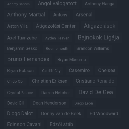
Angol válogatott
Anthony Elanga
Andrey Santos
Anthony Martial
Arsenal
Antony
Átigazolások
Átigazolási Center
Aston Villa
Bajnokok Ligája
Axel Tuanzebe
Ayden Heaven
Benjamin Sesko
Brandon Williams
Bournemouth
Bruno Fernandes
Bryan Mbeumo
Casemiro
Chelsea
Bryan Robson
Cardiff City
Christian Eriksen
Cristiano Ronaldo
Chido Obi
David De Gea
Crystal Palace
Darren Fletcher
Dean Henderson
David Gill
Diego Leon
Diogo Dalot
Donny van de Beek
Ed Woodward
Edinson Cavani
Edzői stáb