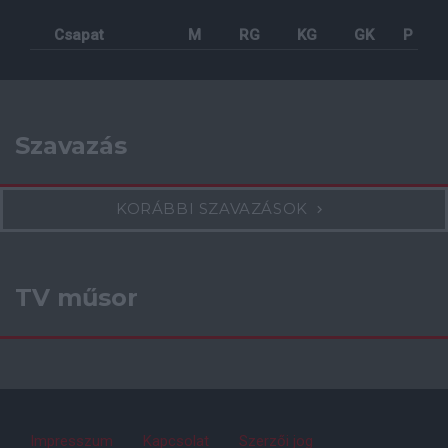
Csapat
M
RG
KG
GK
P
Szavazás
KORÁBBI SZAVAZÁSOK
TV műsor
Impresszum
Kapcsolat
Szerzői jog