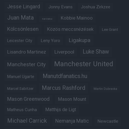
Jesse Lingard
Jonny Evans
Joshua Zirkzee
Juan Mata
Kobbie Mainoo
Karl Darlow
Kölcsönlesen
Közös meccsnézések
Lee Grant
Ligakupa
Leny Yoro
Leicester City
Luke Shaw
Lisandro Martinez
Liverpool
Manchester United
Manchester City
Manutdfanatics.hu
Manuel Ugarte
Marcus Rashford
Marcel Sabitzer
Martin Dubravka
Mason Greenwood
Mason Mount
Matheus Cunha
Matthijs de Ligt
Michael Carrick
Nemanja Matic
Newcastle