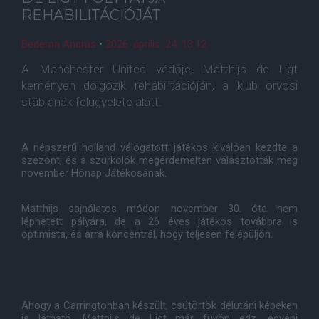
REHABILITÁCIÓJÁT
Bederna András
•
2026. április. 24. 13:12
A Manchester United védője, Matthijs de Ligt
keményen dolgozik rehabilitációján, a klub orvosi
stábjának felügyelete alatt.
A népszerű holland válogatott játékos kiválóan kezdte a
szezont, és a szurkolók megérdemelten választották meg
november Hónap Játékosának.
Matthijs sajnálatos módon november 30. óta nem
léphetett pályára, de a 26 éves játékos továbbra is
optimista, és arra koncentrál, hogy teljesen felépüljön.
Ahogy a Carringtonban készült, csütörtök délutáni képeken
is látható, Matthijs de Ligt már füvön edz, egyéni