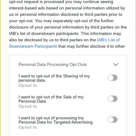
opt-out request is processed you may continue seeing
interest-based ads based on personal information utilized by
Meccs Center
us or personal information disclosed to third parties prior to
your opt-out. You may separately opt-out of the further
disclosure of your personal information by third parties on the
Paris Saint-Germain
vs
IAB’s list of downstream participants. This information may
also be disclosed by us to third parties on the
IAB’s List of
Manchester United
Downstream Participants
that may further disclose it to other
third parties.
Felkészülési szezon 4. mérkőzés
Nya Ullevi, Göteborg
Please note that this website/app uses one or more Google
Personal Data Processing Opt Outs
2026-08-08 17:00
services and may gather and store information including but
not limited to your visit or usage behaviour. You may click to
I want to opt-out of the Sharing of my
personal data.
1 nap 12 óra 37 perc 52 másodperc
grant or deny consent to Google and its third-party tags to
Opted In
use your data for below specified purposes in below Google
consent section.
I want to opt-out of the Sale of my
Leeds United
vs
Manchester United
2026-08-12 20:30
Personal Data.
Opted In
AC Milan
vs
Manchester United
2026-08-15 18:00
I want to opt-out of processing my
Personal Data for Targeted Advertising.
ELŐZŐ MÉRKŐZÉSEK
Opted In