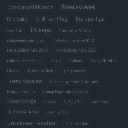
Egykori játékosok
Érdekességek
Erik ten Hag
Európa-liga
Eric Bailly
FA-kupa
Everton
Facundo Pellistri
Felkészülési túra 2022
Felkészülési túra 2023
Felkészülési túra 2024
Felkészülési túra 2025
Fred
Gary Neville
Fulham
Felkészülési túra 2026
Glazer
Hannibal Mejbri
Harry Amass
Harry Maguire
Híres magyar Vörös Ördögök
Hónap játékosa
Hónap legjobbja szavazás
Hónap Ördöge
Ifjúsági BL
Hull City
Jack Butland
Jadon Sancho
Jason Wilcox
Játékosértékelés
Játékosprofilok