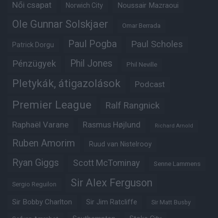
Női csapat
Noussair Mazraoui
Norwich City
Ole Gunnar Solskjaer
Omar Berrada
Paul Pogba
Paul Scholes
Patrick Dorgu
Phil Jones
Pénzügyek
Phil Neville
Pletykák, átigazolások
Podcast
Premier League
Ralf Rangnick
Raphaël Varane
Rasmus Højlund
Richard Arnold
Ruben Amorim
Ruud van Nistelrooy
Ryan Giggs
Scott McTominay
Senne Lammens
Sir Alex Ferguson
Sergio Reguilon
Sir Bobby Charlton
Sir Jim Ratcliffe
Sir Matt Busby