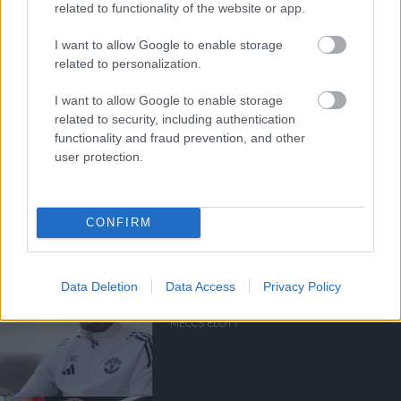
related to functionality of the website or app.
MINT RONALDO ÉS KANE?
I want to allow Google to enable storage
related to personalization.
I want to allow Google to enable storage
related to security, including authentication
functionality and fraud prevention, and other
user protection.
FRISS HÍR DE LIGT KAPCSÁN
CONFIRM
Data Deletion
Data Access
Privacy Policy
CSAPATHÍREK A LEEDS
MECCS ELŐTT