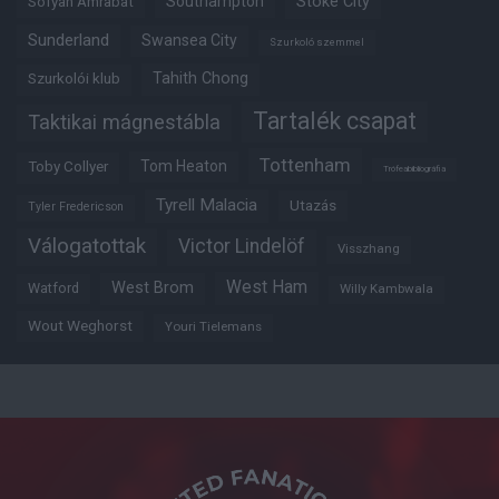
Southampton
Stoke City
Sofyan Amrabat
Sunderland
Swansea City
Szurkoló szemmel
Tahith Chong
Szurkolói klub
Tartalék csapat
Taktikai mágnestábla
Tottenham
Tom Heaton
Toby Collyer
Trófeabibliográfia
Tyrell Malacia
Utazás
Tyler Fredericson
Válogatottak
Victor Lindelöf
Visszhang
West Ham
West Brom
Watford
Willy Kambwala
Wout Weghorst
Youri Tielemans