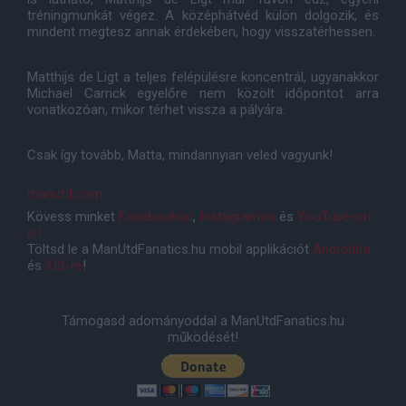
tréningmunkát végez. A középhátvéd külön dolgozik, és
mindent megtesz annak érdekében, hogy visszatérhessen.
Matthijs de Ligt a teljes felépülésre koncentrál, ugyanakkor
Michael Carrick egyelőre nem közölt időpontot arra
vonatkozóan, mikor térhet vissza a pályára.
Csak így tovább, Matta, mindannyian veled vagyunk!
manutd.com
Kövess minket
Facebookon
,
Instagramon
és
YouTube-on
is!
Töltsd le a ManUtdFanatics.hu mobil applikációt
Androidra
és
iOS-re
!
Támogasd adományoddal a ManUtdFanatics.hu
működését!