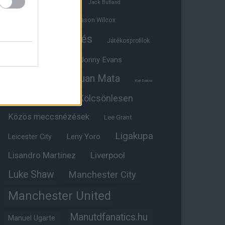
Ifjúsági BL
Hull City
Jack Butland
Jadon Sancho
Jason Wilcox
Játékosértékelés
Játékosprofilok
Jesse Lingard
Jonny Evans
Juan Mata
Joshua Zirkzee
Karl Darlow
Kölcsönlesen
Kobbie Mainoo
Közös meccsnézések
Lee Grant
Ligakupa
Leny Yoro
Leicester City
Lisandro Martinez
Liverpool
Luke Shaw
Manchester City
Manchester United
Manutdfanatics.hu
Manuel Ugarte