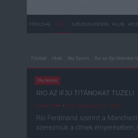
FŐOLDAL
HÍREK
SZEZON 2025/26
KLUB
KÖZ
Főoldal
Hírek
Sky Sports
Rio az ifjú titánokat t
Sky Sports
RIO AZ IFJÚ TITÁNOKAT TÜZELI
Lakner Péter
•
2011. augusztus. 17. 18:52
Rio Ferdinand szerint a Manchester
szerezniük a címek elnyerésében, 