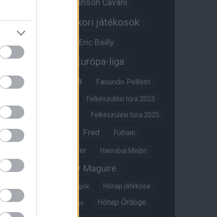
Edinson Cavani
Ed Woodward
Egykori játékosok
Edzői stáb
Érdekességek
Eric Bailly
Erik ten Hag
Európa-liga
FA-kupa
Everton
Facundo Pellistri
Felkészülési túra 2022
Felkészülési túra 2023
Felkészülési túra 2024
Felkészülési túra 2025
Fred
Fulham
Felkészülési túra 2026
Gary Neville
Glazer
Hannibal Mejbri
Harry Maguire
Harry Amass
Hónap játékosa
Híres magyar Vörös Ördögök
Hónap Ördöge
Hónap legjobbja szavazás