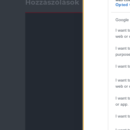
Hozzászólások
Opted 
Google 
I want t
web or d
I want t
purpose
I want 
I want t
web or d
I want t
or app.
I want t
I want t