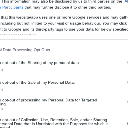
. This information may also be disclosed by us to third parties on the
IA
mint egy hullaházban. Ez nagyon depresszióssá teszi
Participants
that may further disclose it to other third parties.
ig csalódottságot látsz, akárhova mész."
 that this website/app uses one or more Google services and may gath
including but not limited to your visit or usage behaviour. You may click 
ezekre az érzésekre, és remélni, hogy soha nem éled át
 to Google and its third-party tags to use your data for below specifi
ogle consent section.
l Data Processing Opt Outs
ube-on is!
o opt-out of the Sharing of my personal data.
droidra
és
iOS-re
!
In
ManUtdFanatics.hu működését!
o opt-out of the Sale of my Personal Data.
In
to opt-out of processing my Personal Data for Targeted
ing.
In
o opt-out of Collection, Use, Retention, Sale, and/or Sharing
ersonal Data that Is Unrelated with the Purposes for which it
lected.