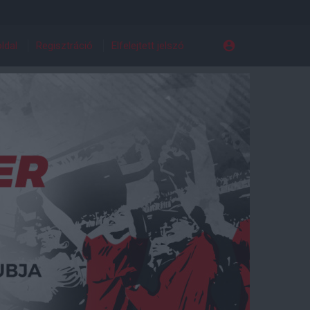
ldal
Regisztráció
Elfelejtett jelszó