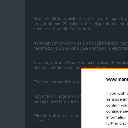
Miután 2003-ban felülhettek a Premier League trón
hogy több mint 29 millió fontért eligazolt a Leeds
következett az Old Traffordon.
Azonban ezt követõne öt éven belül négyszer tudta
háromszor a Bajnokok Ligája döntõjéig is eljutotta
Ez az egykoron a West Hamnél nevelkedett Ferdina
United szurkoló szivesen emlékszik vissza.
www.manut
"Talán az emberek úgy tekintenek vissza erre az i
If you wish 
"Egyértelmû, hogy a klub történetének egyik legsi
sensitive in
részese lehettem ennek, hiszen annak az emléke,
confirm you
continue se
"Elsõ itt töltött szezonomban bajnokok lettünk, d
information 
sikerült."
further disc