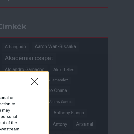
Címkék
Aaron Wan-Bissaka
A hangadó
Akadémiai csapat
Alejandro Garnacho
Alex Telles
Altay Bayindir
Alvaro Fernandez
Amad Diallo
Andre Onana
sonal or
Andreas Pereira
Andrey Santos
ection to
ou may
Angol válogatott
Anthony Elanga
 personal
out of the
Anthony Martial
Arsenal
Antony
 downstream