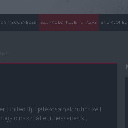
ÖS MECCSNÉZÉS
SZURKOLÓI KLUB
UTAZÁS
ENCIKLOPÉD
üzeli
 United ifjú játékosainak rutint kell
hogy dinasztiát építhessenek ki.