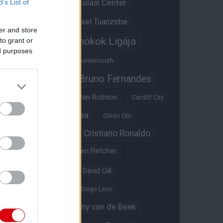
Átigazolási Center
B’s List of
Aston Villa
Átigazolások
Axel Tuanzebe
er and store
Bajnokok Ligája
to grant or
Ayden Heaven
ed purposes
Benjamin Sesko
Bournemouth
Bruno Fernandes
Brandon Williams
Bryan Mbeumo
Bryan Robson
Cardiff City
Casemiro
Chelsea
Chido Obi
Christian Eriksen
Cristiano Ronaldo
Crystal Palace
Darren Fletcher
David De Gea
David Gill
Dean Henderson
Diego Leon
Diogo Dalot
Donny van de Beek