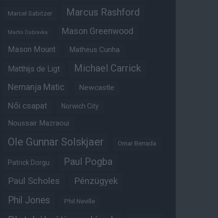
Marcus Rashford
Marcel Sabitzer
Mason Greenwood
Martin Dubravka
Mason Mount
Matheus Cunha
Michael Carrick
Matthijs de Ligt
Nemanja Matic
Newcastle
Női csapat
Norwich City
Noussair Mazraoui
Ole Gunnar Solskjaer
Omar Berrada
Paul Pogba
Patrick Dorgu
Paul Scholes
Pénzügyek
Phil Jones
Phil Neville