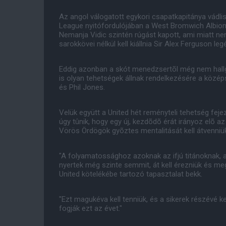
Az angol válogatott egykori csapatkapitánya vádlis
League nyitófordulójában a West Bromwich Albion 
Nemanja Vidic szintén rúgást kapott, ami miatt nem
sarokkövei nélkül kell kiállnia Sir Alex Ferguson 
Eddig azonban a skót menedzsertõl még nem hallga
is olyan tehetségek állnak rendelkezésére a közép
és Phil Jones.
Velük együtt a United hét reményteli tehetség fej
úgy tûnik, hogy egy új, kezdõdõ érát irányoz elõ a
Vörös Ördögök gyõztes mentalitását kell átvenniü
"A folyamatossághoz azoknak az ifjú titánoknak, 
nyertek még szinte semmit, át kell érezniük és meg 
United kötelékébe tartozó tapasztalat bekk.
"Ezt magukéva kell tenniük, és a sikerek részévé k
fogják ezt az évet."