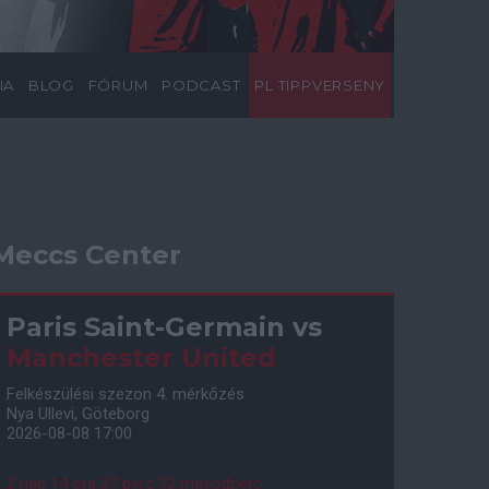
IA
BLOG
FÓRUM
PODCAST
PL TIPPVERSENY
Meccs Center
Paris Saint-Germain
vs
Manchester United
Felkészülési szezon 4. mérkőzés
Nya Ullevi, Göteborg
2026-08-08 17:00
2 nap 14 óra 27 perc 31 másodperc