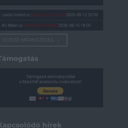
Leeds United
vs
Manchester United
2026-08-12 20:30
AC Milan
vs
Manchester United
2026-08-15 18:00
ELŐZŐ MÉRKŐZÉSEK
Támogatás
Támogasd adományoddal
a ManUtdFanatics.hu működését!
Kapcsolódó hírek