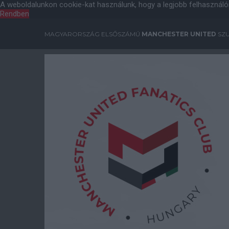
A weboldalunkon cookie-kat használunk, hogy a legjobb felhasználó
Rendben
MAGYARORSZÁG ELSŐSZÁMÚ
MANCHESTER UNITED
SZU