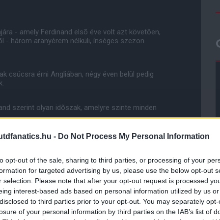
jára - amely Ferdinand elsõ éve volt azt követõen,
tõl - három aranyérem nélküli, ínséges szezon
k csúcsra érni Angliában, négy éven belül pedig
k.
nd szerint olyan idõszak, amelyre szinte minden
dfanatics.hu -
Do Not Process My Personal Information
dõszakra, mint egy aranykorszakra" - tette hozzá.
to opt-out of the sale, sharing to third parties, or processing of your per
keresebb korszakáról van szó. Nagyszerû, hogy
formation for targeted advertising by us, please use the below opt-out s
 hogy nem nyerünk semmit, borzasztó."
r selection. Please note that after your opt-out request is processed y
eing interest-based ads based on personal information utilized by us or
e aztán három olyan év következett, amikor ez nem
disclosed to third parties prior to your opt-out. You may separately opt-
losure of your personal information by third parties on the IAB’s list of