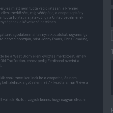
érülés miatt nem tudta végig játszani a Premier
elleni mérkõzést, míg védõpárja, a csapatkapitány
 tudta folytatni a játékot, így a United védelmének
legénységének a következõ hetekben.
ttunk agodalommal teli nyilatkozatokat, ugyanis így
sõ hátvéd posztján, mint Jonny Evans, Chris Smalling,
ezte be a West Brom elleni gyõztes mérkõzést, amely
z Old Traffordon, ehhez pedig Ferdinand szerint a
k.
akik csak most kerülnek be a csapatba, és nem
kell ízlelniük a gyõzelem ízét" - kezdte a már 9 éve a
ell válniuk. Biztos vagyok benne, hogy nagyon élvezni