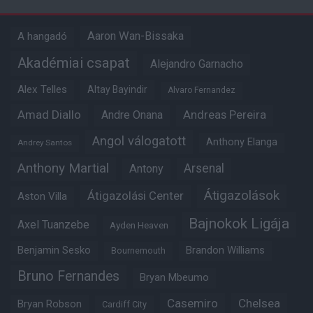
Aaron Wan-Bissaka
A hangadó
Akadémiai csapat
Alejandro Garnacho
Alex Telles
Altay Bayindir
Alvaro Fernandez
Amad Diallo
Andre Onana
Andreas Pereira
Angol válogatott
Anthony Elanga
Andrey Santos
Anthony Martial
Arsenal
Antony
Átigazolások
Átigazolási Center
Aston Villa
Bajnokok Ligája
Axel Tuanzebe
Ayden Heaven
Benjamin Sesko
Brandon Williams
Bournemouth
Bruno Fernandes
Bryan Mbeumo
Casemiro
Chelsea
Bryan Robson
Cardiff City