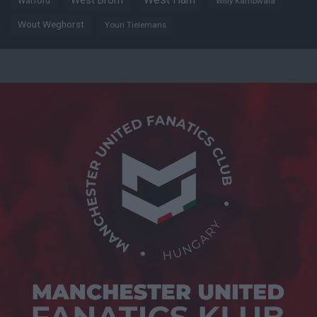
West Brom
Watford
Willy Kambwala
Wout Weghorst
Youri Tielemans