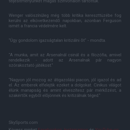
teljesítményünket magas színvonalon tartottuk."
Wenger valószínûleg még több kritika kereszttüzébe fog
kerülni az elkövetkezendõ napokban, azonban Ferguson
ismét a francia védelmére kelt.
"Úgy gondolom igazságtalan kritizálni õt" - mondta.
"A munka, amit az Arsenalnál csinál és a filozófia, amivel
rendelkezik - adott az Arsenalnak pár nagyon
szórakoztató játékost."
"Nagyon jól mozog az átigazolási piacon, jól igazol és ad
el. Az emberek elfelejtik ezeket a dolgokat. Cinikus világot
élünk manapság és amint elveszítesz pár mérkõzést, a
szakértõk egybõl elõjönnek és kritizálnak téged."
SkySports.com
Kövess minket
Facebookon
,
Instagramon
és
YouTube-on