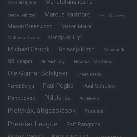
Manutdfanatics.hu
Manuel Ugarte
Marcus Rashford
Marcel Sabitzer
Martin Dubravka
Mason Greenwood
Mason Mount
Matheus Cunha
Matthijs de Ligt
Michael Carrick
Nemanja Matic
Newcastle
Női csapat
Noussair Mazraoui
Norwich City
Ole Gunnar Solskjaer
Omar Berrada
Paul Pogba
Paul Scholes
Patrick Dorgu
Phil Jones
Pénzügyek
Phil Neville
Pletykák, átigazolások
Podcast
Premier League
Ralf Rangnick
Raphaël Varane
Rasmus Højlund