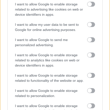
I want to allow Google to enable storage
related to advertising like cookies on web or
device identifiers in apps.
Leeds United
vs
Manchester United
2026-08-12 20:30
I want to allow my user data to be sent to
AC Milan
vs
Manchester United
2026-08-15 18:00
Google for online advertising purposes.
ELŐZŐ MÉRKŐZÉSEK
I want to allow Google to send me
personalized advertising.
Támogatás
I want to allow Google to enable storage
related to analytics like cookies on web or
device identifiers in apps.
Támogasd adományoddal
I want to allow Google to enable storage
a ManUtdFanatics.hu működését!
related to functionality of the website or app.
I want to allow Google to enable storage
related to personalization.
I want to allow Google to enable storage