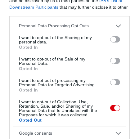
also be disclosed by us to third parties on the
IAB’s List of
Downstream Participants
that may further disclose it to other
third parties.
Please note that this website/app uses one or more Google
Personal Data Processing Opt Outs
services and may gather and store information including but
not limited to your visit or usage behaviour. You may click to
I want to opt-out of the Sharing of my
personal data.
grant or deny consent to Google and its third-party tags to
Opted In
use your data for below specified purposes in below Google
consent section.
I want to opt-out of the Sale of my
Personal Data.
Opted In
Meccs Center
I want to opt-out of processing my
Personal Data for Targeted Advertising.
Opted In
Paris Saint-Germain
vs
I want to opt-out of Collection, Use,
Retention, Sale, and/or Sharing of my
Manchester United
Personal Data that Is Unrelated with the
Purposes for which it was collected.
Opted Out
Felkészülési szezon 4. mérkőzés
Nya Ullevi, Göteborg
2026-08-08 17:00
Google consents