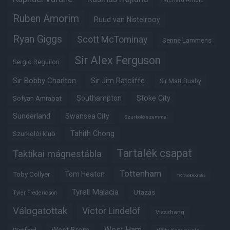
Richard Arnold
Ruben Amorim
Ruud van Nistelrooy
Ryan Giggs
Scott McTominay
Senne Lammens
Sir Alex Ferguson
Sergio Reguilon
Sir Bobby Charlton
Sir Jim Ratcliffe
Sir Matt Busby
Southampton
Stoke City
Sofyan Amrabat
Sunderland
Swansea City
Szurkoló szemmel
Tahith Chong
Szurkolói klub
Tartalék csapat
Taktikai mágnestábla
Tottenham
Tom Heaton
Toby Collyer
Trófeabibliográfia
Tyrell Malacia
Utazás
Tyler Fredericson
Válogatottak
Victor Lindelöf
Visszhang
West Ham