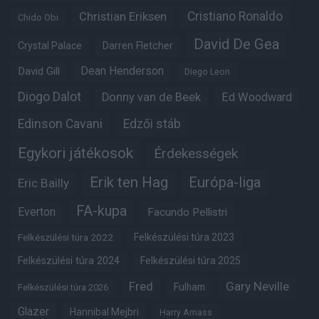
Christian Eriksen
Cristiano Ronaldo
Chido Obi
David De Gea
Crystal Palace
Darren Fletcher
Dean Henderson
David Gill
Diego Leon
Diogo Dalot
Donny van de Beek
Ed Woodward
Edinson Cavani
Edzői stáb
Egykori játékosok
Érdekességek
Erik ten Hag
Európa-liga
Eric Bailly
FA-kupa
Everton
Facundo Pellistri
Felkészülési túra 2022
Felkészülési túra 2023
Felkészülési túra 2024
Felkészülési túra 2025
Fred
Gary Neville
Fulham
Felkészülési túra 2026
Glazer
Hannibal Mejbri
Harry Amass