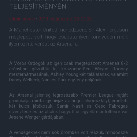
TELJESÍTMÉNYÉN
admin admin
•
2011. augusztus. 28. 21:32
A Manchester United menedzsere, Sir Alex Ferguson
meglepett volt, hogy csapata ilyen könnyedén mért
ilyen szintû verést az Arsenalra.
A Vörös Ördögök az igen csak megtépázott Arsenalt 8-2
arányban gázolták le, köszönhetõen Wayne Rooney
mesterhármasának, Ashley Young két találatának, valamint
Danny Welbeck, Nani és Park egy-egy góljának.
Az Arsenal jelenleg legrosszabb Premier League rajtját
produkálja, mióta így hívják az angol elsõosztályt, emellett
két kulcs játékosuk, Samir Nasri és Cesc Fabregas
elvesztése és az általuk hagyott ûr egyelõre betöltésre vár
Arsene Wenger gárdájában.
A vendégeknek nem sok örömben volt részük, mindössze