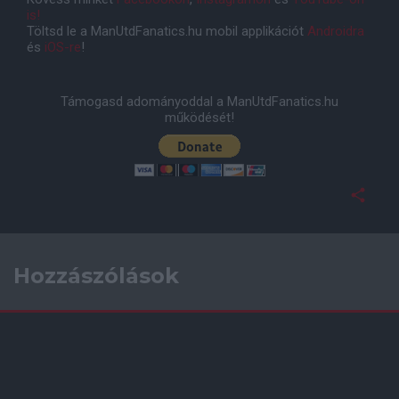
is!
Töltsd le a ManUtdFanatics.hu mobil applikációt
Androidra
és
iOS-re
!
Támogasd adományoddal a ManUtdFanatics.hu
működését!
Hozzászólások