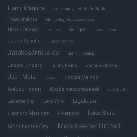
Harry Maguire
Híres magyar Vörös Ördögök
Hónap játékosa
Hónap legjobbja szavazás
Hónap Ördöge
Ifjúsági BL
Hull City
Jack Butland
Jadon Sancho
Jason Wilcox
Játékosértékelés
Játékosprofilok
Jesse Lingard
Jonny Evans
Joshua Zirkzee
Juan Mata
Kobbie Mainoo
Karl Darlow
Kölcsönlesen
Közös meccsnézések
Lee Grant
Ligakupa
Leny Yoro
Leicester City
Luke Shaw
Lisandro Martinez
Liverpool
Manchester United
Manchester City