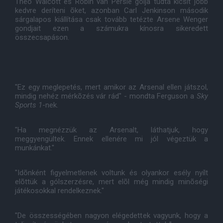
Theo Walcott és Robin van Persie gólja tudta kicsit jobb
kedvre deríteni õket, azonban Carl Jenkinson második
sárgalapos kiállítása csak tovább tetézte Arsene Wenger
gondjait ezen a számukra kínosra sikeredett
összecsapáson.
"Ez egy meglepetés, mert amikor az Arsenal ellen játszol,
mindig nehéz mérkõzés vár rád" - mondta Ferguson a
Sky
Sports 1
-nek.
"Ha megnézzük az Arsenalt, láthatjuk, hogy
meggyengültek. Ennek ellenére mi jól végeztük a
munkánkat."
"Idõnként figyelmetlenek voltunk és olyankor esély nyílt
elõttük a gólszerzésre, mert elõl még mindig minõségi
játékosokkal rendelkeznek."
"De összességében nagyon elégedettek vagyunk, hogy a