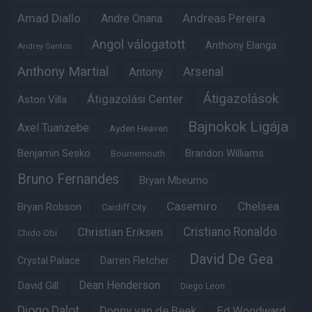
Amad Diallo
Andre Onana
Andreas Pereira
Angol válogatott
Anthony Elanga
Andrey Santos
Anthony Martial
Arsenal
Antony
Átigazolások
Átigazolási Center
Aston Villa
Bajnokok Ligája
Axel Tuanzebe
Ayden Heaven
Benjamin Sesko
Brandon Williams
Bournemouth
Bruno Fernandes
Bryan Mbeumo
Casemiro
Chelsea
Bryan Robson
Cardiff City
Christian Eriksen
Cristiano Ronaldo
Chido Obi
David De Gea
Crystal Palace
Darren Fletcher
Dean Henderson
David Gill
Diego Leon
Diogo Dalot
Donny van de Beek
Ed Woodward