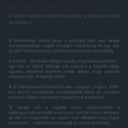
Balog Attila
•
2011. szeptember. 05. 11:51
A United szélsõje elhatározta, kilép a portugál csillag
árnyékából.
A Manchester United ásza, a portugál Nani nem akarja
összehasonlítani magát Cristiano Ronaldoval és úgy véli,
az Old Traffordon még többre is képes lehet, mint eddig.
A szélsõ - aki ötödik idényét kezdte meg Manchesterben -
úgy véli, az elõzõ idõszak volt számára a legjobb eddig,
ugyanis hatalmas érdemei voltak abban, hogy csapata
megszerezte 19.bajnoki címét.
A jó teljesítményét követõen nem meglepõ, hogy a 2009-
ben távozó Ronaldohoz hasonlítgatták Nanit, aki azonban
szívesen kilépne válogatott csapattársa árnyékából.
"A tavalyi volt a legjobb évem. Határozottan a
legkiegyensúlyozottabb szezonom volt és most remélem,
az idei év méginkább az enyém lesz. Mindent meg fogok
tenni ezért" - nyiltkozta a portugál az Inside Unitednek.