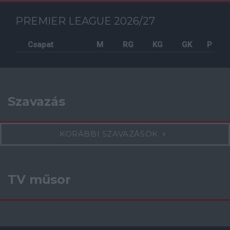
PREMIER LEAGUE 2026/27
Csapat
M
RG
KG
GK
P
Szavazás
KORÁBBI SZAVAZÁSOK
TV műsor