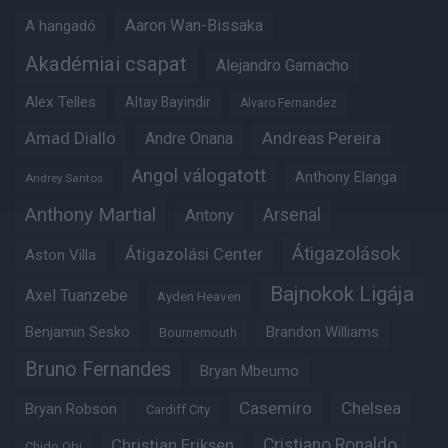
Aaron Wan-Bissaka
A hangadó
Akadémiai csapat
Alejandro Garnacho
Alex Telles
Altay Bayindir
Alvaro Fernandez
Amad Diallo
Andre Onana
Andreas Pereira
Angol válogatott
Anthony Elanga
Andrey Santos
Anthony Martial
Arsenal
Antony
Átigazolások
Átigazolási Center
Aston Villa
Bajnokok Ligája
Axel Tuanzebe
Ayden Heaven
Benjamin Sesko
Brandon Williams
Bournemouth
Bruno Fernandes
Bryan Mbeumo
Casemiro
Chelsea
Bryan Robson
Cardiff City
Christian Eriksen
Cristiano Ronaldo
Chido Obi