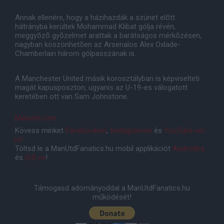
Annak ellenére, hogy a házihazdák a szünet elõtt
hátrányba kerültek Mohammad Klibat gólja révén,
meggyõzõ gyõzelmet arattak a barátságos mérkõzésen,
nagyban köszönhetõen az Arsenalos Alex Oxlade-
Chamberlain három gólpasszának is.
A Manchester United másik korosztályban is képviselteti
magát kapusposzton, ugyanis az U-19-es válogatott
keretében ott van Sam Johnstone.
Manutd.com
Kövess minket
Facebookon
,
Instagramon
és
YouTube-on
is!
Töltsd le a ManUtdFanatics.hu mobil applikációt
Androidra
és
iOS-re
!
Támogasd adományoddal a ManUtdFanatics.hu
működését!