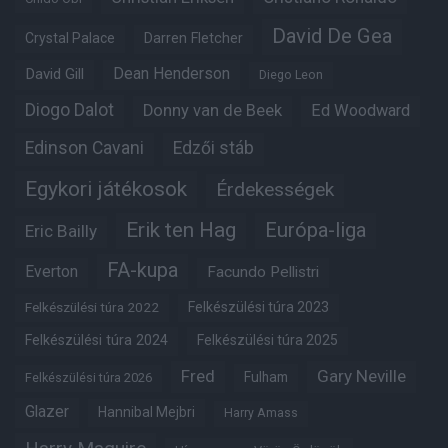
David De Gea
Crystal Palace
Darren Fletcher
Dean Henderson
David Gill
Diego Leon
Diogo Dalot
Donny van de Beek
Ed Woodward
Edinson Cavani
Edzői stáb
Egykori játékosok
Érdekességek
Erik ten Hag
Európa-liga
Eric Bailly
FA-kupa
Everton
Facundo Pellistri
Felkészülési túra 2022
Felkészülési túra 2023
Felkészülési túra 2024
Felkészülési túra 2025
Fred
Gary Neville
Fulham
Felkészülési túra 2026
Glazer
Hannibal Mejbri
Harry Amass