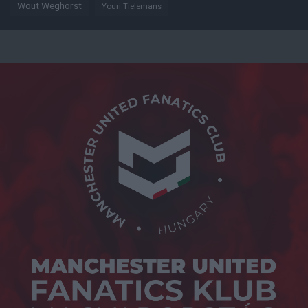
Wout Weghorst
Youri Tielemans