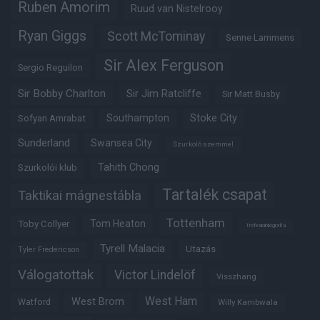
Ruben Amorim
Ruud van Nistelrooy
Ryan Giggs
Scott McTominay
Senne Lammens
Sir Alex Ferguson
Sergio Reguilon
Sir Bobby Charlton
Sir Jim Ratcliffe
Sir Matt Busby
Southampton
Stoke City
Sofyan Amrabat
Sunderland
Swansea City
Szurkoló szemmel
Tahith Chong
Szurkolói klub
Tartalék csapat
Taktikai mágnestábla
Tottenham
Tom Heaton
Toby Collyer
Trófeabibliográfia
Tyrell Malacia
Utazás
Tyler Fredericson
Válogatottak
Victor Lindelöf
Visszhang
West Ham
West Brom
Watford
Willy Kambwala