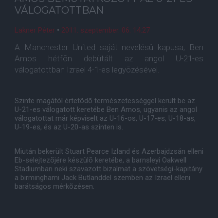
VÁLOGATOTTBAN
Lakner Péter
•
2011. szeptember. 06. 14:27
A Manchester United saját nevelésû kapusa, Ben
Amos hétfõn debütált az angol U-21-es
válogatottban Izrael 4-1-es legyõzésével.
Szinte magától értetõdõ természetességgel került be az
U-21-es válogatott keretébe Ben Amos, ugyanis az angol
válogatottat már képviselt az U-16-os, U-17-es, U-18-as,
U-19-es, és az U-20-as szinten is.
Miután bekerült Stuart Pearce Izland és Azerbajdzsán elleni
Eb-selejtezõjére készülõ keretébe, a barnsleyi Oakwell
Stadiumban neki szavazott bizalmat a szövetségi-kapitány
a birminghami Jack Butlanddel szemben az Izrael elleni
barátságos mérkõzésen.