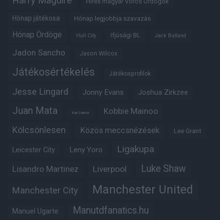
Harry Maguire
Híres magyar Vörös Ördögök
Hónap játékosa
Hónap legjobbja szavazás
Hónap Ördöge
Ifjúsági BL
Hull City
Jack Butland
Jadon Sancho
Jason Wilcox
Játékosértékelés
Játékosprofilok
Jesse Lingard
Jonny Evans
Joshua Zirkzee
Juan Mata
Kobbie Mainoo
Karl Darlow
Kölcsönlesen
Közös meccsnézések
Lee Grant
Ligakupa
Leny Yoro
Leicester City
Luke Shaw
Lisandro Martinez
Liverpool
Manchester United
Manchester City
Manutdfanatics.hu
Manuel Ugarte