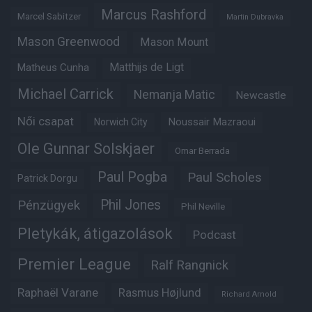
Marcus Rashford
Marcel Sabitzer
Martin Dubravka
Mason Greenwood
Mason Mount
Matheus Cunha
Matthijs de Ligt
Michael Carrick
Nemanja Matic
Newcastle
Női csapat
Noussair Mazraoui
Norwich City
Ole Gunnar Solskjaer
Omar Berrada
Paul Pogba
Paul Scholes
Patrick Dorgu
Phil Jones
Pénzügyek
Phil Neville
Pletykák, átigazolások
Podcast
Premier League
Ralf Rangnick
Raphaël Varane
Rasmus Højlund
Richard Arnold