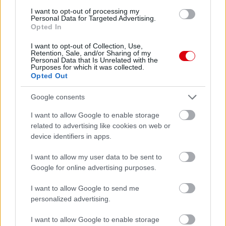
I want to opt-out of processing my
Personal Data for Targeted Advertising.
Opted In
Meccs Center
I want to opt-out of Collection, Use,
Retention, Sale, and/or Sharing of my
Personal Data that Is Unrelated with the
Paris Saint-Germain
vs
Purposes for which it was collected.
Opted Out
Manchester United
Google consents
Felkészülési szezon 4. mérkőzés
Nya Ullevi, Göteborg
I want to allow Google to enable storage
2026-08-08 17:00
related to advertising like cookies on web or
device identifiers in apps.
1 nap 11 óra 50 perc 1 másodperc
I want to allow my user data to be sent to
Google for online advertising purposes.
Leeds United
vs
Manchester United
2026-08-12 20:30
I want to allow Google to send me
AC Milan
vs
Manchester United
2026-08-15 18:00
personalized advertising.
ELŐZŐ MÉRKŐZÉSEK
I want to allow Google to enable storage