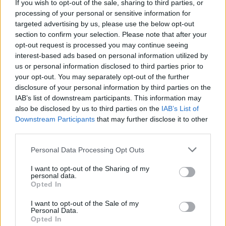
If you wish to opt-out of the sale, sharing to third parties, or
processing of your personal or sensitive information for
targeted advertising by us, please use the below opt-out
section to confirm your selection. Please note that after your
opt-out request is processed you may continue seeing
interest-based ads based on personal information utilized by
us or personal information disclosed to third parties prior to
your opt-out. You may separately opt-out of the further
disclosure of your personal information by third parties on the
IAB’s list of downstream participants. This information may
Meccs Center
also be disclosed by us to third parties on the
IAB’s List of
Downstream Participants
that may further disclose it to other
third parties.
Paris Saint-Germain
vs
Please note that this website/app uses one or more Google
Personal Data Processing Opt Outs
Manchester United
services and may gather and store information including but
not limited to your visit or usage behaviour. You may click to
I want to opt-out of the Sharing of my
personal data.
Felkészülési szezon 4. mérkőzés
grant or deny consent to Google and its third-party tags to
Opted In
Nya Ullevi, Göteborg
use your data for below specified purposes in below Google
2026-08-08 17:00
consent section.
I want to opt-out of the Sale of my
Personal Data.
Opted In
1 nap 3 óra 53 perc 51 másodperc