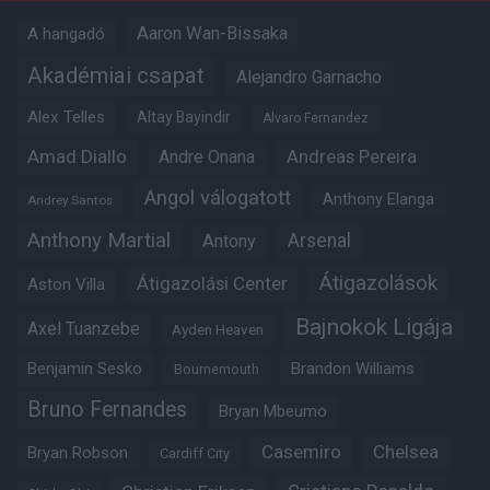
Aaron Wan-Bissaka
A hangadó
Akadémiai csapat
Alejandro Garnacho
Alex Telles
Altay Bayindir
Alvaro Fernandez
Amad Diallo
Andre Onana
Andreas Pereira
Angol válogatott
Anthony Elanga
Andrey Santos
Anthony Martial
Arsenal
Antony
Átigazolások
Átigazolási Center
Aston Villa
Bajnokok Ligája
Axel Tuanzebe
Ayden Heaven
Benjamin Sesko
Brandon Williams
Bournemouth
Bruno Fernandes
Bryan Mbeumo
Casemiro
Chelsea
Bryan Robson
Cardiff City