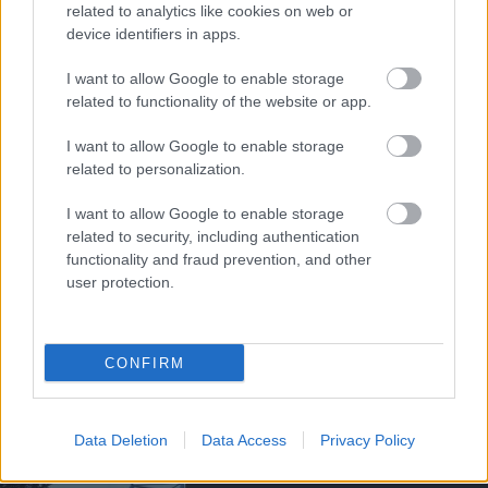
related to analytics like cookies on web or
device identifiers in apps.
MANUTDFANATICS.HU
I want to allow Google to enable storage
related to functionality of the website or app.
I want to allow Google to enable storage
2025/26 FANTASY PREMIER
related to personalization.
LEAGUE
EREDMÉNYHIRDETÉS
I want to allow Google to enable storage
related to security, including authentication
functionality and fraud prevention, and other
user protection.
CONFIRM
SZTÁRCSAPAT -
NYEREMÉNYJÁTÉK
Data Deletion
Data Access
Privacy Policy