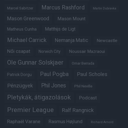
Marcus Rashford
Marcel Sabitzer
Martin Dubravka
Mason Greenwood
Mason Mount
Matheus Cunha
Matthijs de Ligt
Michael Carrick
Nemanja Matic
Newcastle
Női csapat
Noussair Mazraoui
Norwich City
Ole Gunnar Solskjaer
Omar Berrada
Paul Pogba
Paul Scholes
Patrick Dorgu
Phil Jones
Pénzügyek
Phil Neville
Pletykák, átigazolások
Podcast
Premier League
Ralf Rangnick
Raphaël Varane
Rasmus Højlund
Richard Arnold