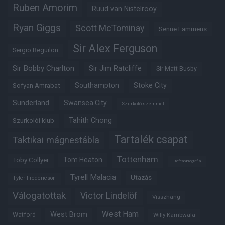
Ruben Amorim
Ruud van Nistelrooy
Ryan Giggs
Scott McTominay
Senne Lammens
Sir Alex Ferguson
Sergio Reguilon
Sir Bobby Charlton
Sir Jim Ratcliffe
Sir Matt Busby
Southampton
Stoke City
Sofyan Amrabat
Sunderland
Swansea City
Szurkoló szemmel
Tahith Chong
Szurkolói klub
Tartalék csapat
Taktikai mágnestábla
Tottenham
Tom Heaton
Toby Collyer
Trófeabibliográfia
Tyrell Malacia
Utazás
Tyler Fredericson
Válogatottak
Victor Lindelöf
Visszhang
West Ham
West Brom
Watford
Willy Kambwala