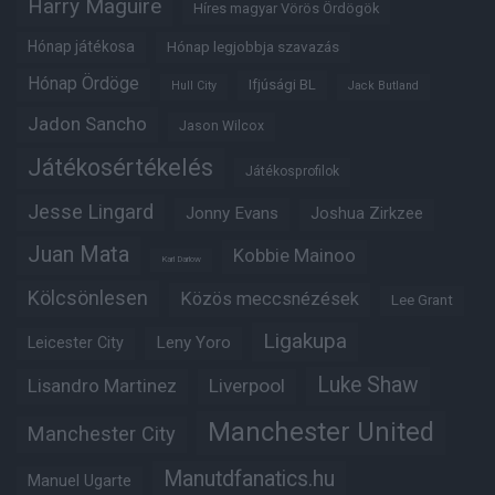
Harry Maguire
Híres magyar Vörös Ördögök
Hónap játékosa
Hónap legjobbja szavazás
Hónap Ördöge
Ifjúsági BL
Hull City
Jack Butland
Jadon Sancho
Jason Wilcox
Játékosértékelés
Játékosprofilok
Jesse Lingard
Jonny Evans
Joshua Zirkzee
Juan Mata
Kobbie Mainoo
Karl Darlow
Kölcsönlesen
Közös meccsnézések
Lee Grant
Ligakupa
Leny Yoro
Leicester City
Luke Shaw
Lisandro Martinez
Liverpool
Manchester United
Manchester City
Manutdfanatics.hu
Manuel Ugarte