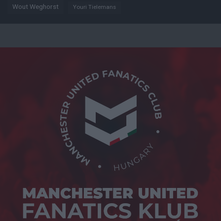
Wout Weghorst
Youri Tielemans