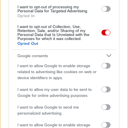
I want to opt-out of processing my
Personal Data for Targeted Advertising.
Leeds United
vs
Manchester United
2026-08-12 20:30
Opted In
AC Milan
vs
Manchester United
2026-08-15 18:00
I want to opt-out of Collection, Use,
Retention, Sale, and/or Sharing of my
Personal Data that Is Unrelated with the
ELŐZŐ MÉRKŐZÉSEK
Purposes for which it was collected.
Opted Out
Google consents
Támogatás
I want to allow Google to enable storage
related to advertising like cookies on web or
Támogasd adományoddal
device identifiers in apps.
a ManUtdFanatics.hu működését!
I want to allow my user data to be sent to
Google for online advertising purposes.
I want to allow Google to send me
personalized advertising.
Kapcsolódó hírek
I want to allow Google to enable storage