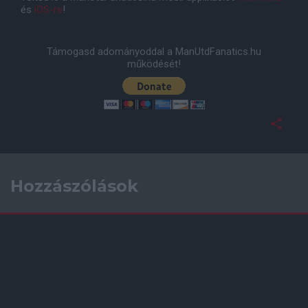
és
iOS-re
!
Támogasd adományoddal a ManUtdFanatics.hu
működését!
Hozzászólások