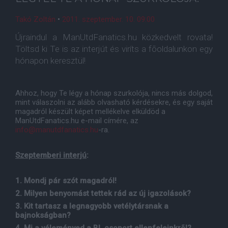
Takó Zoltán
•
2011. szeptember. 10. 09:00
Újraindul a ManUtdFanatics.hu közkedvelt rovata!
Töltsd ki Te is az interjút és viríts a fõoldalunkon egy
hónapon keresztül!
Ahhoz, hogy Te légy a hónap szurkolója, nincs más dolgod,
mint válaszolni az alább olvasható kérdésekre, és egy saját
magadról készült képet mellékelve elküldöd a
ManUtdFanatics.hu e-mail címére, az
info@manutdfanatics.hu
-ra.
Szeptemberi
interjú
:
1. Mondj pár szót magadról!
2. Milyen benyomást tettek rád az új igazolások?
3. Kit tartasz a legnagyobb vetélytársnak a
bajnokságban?