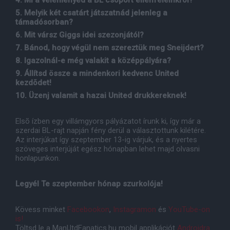
4. Mi a véleményed a BL csoport ellenfeleinkrõl?
5. Melyik két csatárt játszatnád jelenleg a
támadósorban?
6. Mit vársz Giggs idei szezonjától?
7. Bánod, hogy végül nem szereztük meg Sneijdert?
8. Igazolnál-e még valakit a középpályára?
9. Állítsd össze a mindenkori kedvenc United
kezdõdet!
10. Üzenj valamit a hazai United drukkereknek!
Elsõ ízben egy villámgyors pályázatot írunk ki, így már a
szerdai BL-rajt napján fény derül a választottunk kilétére.
Az interjúkat így szeptember 13-ig várjuk, és a nyertes
szöveges interjúját egész hónapban lehet majd olvasni
honlapunkon.
Legyél Te szeptember hónap szurkolója!
Kövess minket
Facebookon
,
Instagramon
és
YouTube-on
is!
Töltsd le a ManUtdFanatics.hu mobil applikációt
Androidra