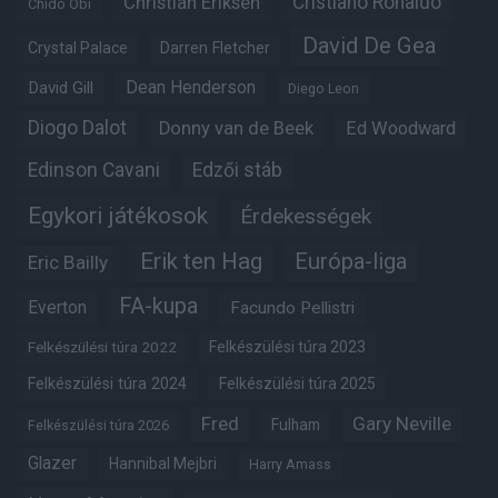
Christian Eriksen
Cristiano Ronaldo
Chido Obi
David De Gea
Crystal Palace
Darren Fletcher
Dean Henderson
David Gill
Diego Leon
Diogo Dalot
Donny van de Beek
Ed Woodward
Edinson Cavani
Edzői stáb
Egykori játékosok
Érdekességek
Erik ten Hag
Európa-liga
Eric Bailly
FA-kupa
Everton
Facundo Pellistri
Felkészülési túra 2022
Felkészülési túra 2023
Felkészülési túra 2024
Felkészülési túra 2025
Fred
Gary Neville
Fulham
Felkészülési túra 2026
Glazer
Hannibal Mejbri
Harry Amass