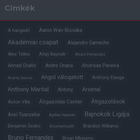
Címkék
Aaron Wan-Bissaka
A hangadó
Akadémiai csapat
Alejandro Garnacho
Alex Telles
Altay Bayindir
Alvaro Fernandez
Amad Diallo
Andre Onana
Andreas Pereira
Angol válogatott
Anthony Elanga
Andrey Santos
Anthony Martial
Arsenal
Antony
Átigazolások
Átigazolási Center
Aston Villa
Bajnokok Ligája
Axel Tuanzebe
Ayden Heaven
Benjamin Sesko
Brandon Williams
Bournemouth
Bruno Fernandes
Bryan Mbeumo