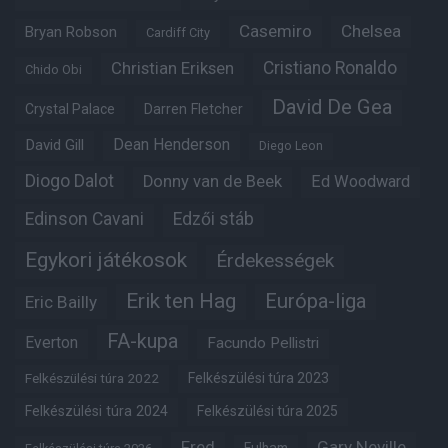
Casemiro
Chelsea
Bryan Robson
Cardiff City
Christian Eriksen
Cristiano Ronaldo
Chido Obi
David De Gea
Crystal Palace
Darren Fletcher
Dean Henderson
David Gill
Diego Leon
Diogo Dalot
Donny van de Beek
Ed Woodward
Edinson Cavani
Edzői stáb
Egykori játékosok
Érdekességek
Erik ten Hag
Európa-liga
Eric Bailly
FA-kupa
Everton
Facundo Pellistri
Felkészülési túra 2022
Felkészülési túra 2023
Felkészülési túra 2024
Felkészülési túra 2025
Fred
Gary Neville