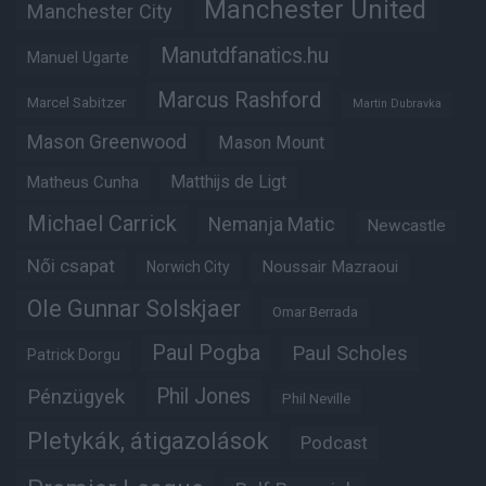
Manchester United
Manchester City
Manutdfanatics.hu
Manuel Ugarte
Marcus Rashford
Marcel Sabitzer
Martin Dubravka
Mason Greenwood
Mason Mount
Matheus Cunha
Matthijs de Ligt
Michael Carrick
Nemanja Matic
Newcastle
Női csapat
Noussair Mazraoui
Norwich City
Ole Gunnar Solskjaer
Omar Berrada
Paul Pogba
Paul Scholes
Patrick Dorgu
Phil Jones
Pénzügyek
Phil Neville
Pletykák, átigazolások
Podcast