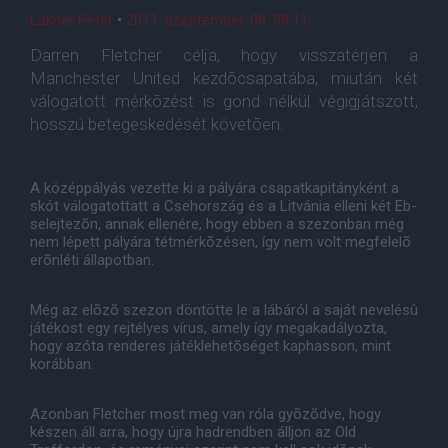
Lakner Péter
•
2011. szeptember. 08. 08:11
Darren Fletcher célja, hogy visszatérjen a
Manchester United kezdõcsapatába, miután két
válogatott mérkõzést is gond nélkül végigjátszott,
hosszú betegeskedését követõen.
A középpályás vezette ki a pályára csapatkapitányként a
skót válogatottatt a Csehország és a Litvánia elleni két Eb-
selejtezõn, annak ellenére, hogy ebben a szezonban még
nem lépett pályára tétmérkõzésen, így nem volt megfelelõ
erõnléti állapotban.
Még az elõzõ szezon döntötte le a lábáról a saját nevelésû
játékost egy rejtélyes vírus, amely így megakadályozta,
hogy azóta renderes játéklehetõséget kaphasson, mint
korábban.
Azonban Fletcher most meg van róla gyõzõdve, hogy
készen áll arra, hogy újra hadrendben álljon az Old