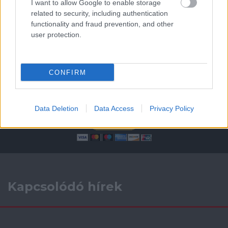
I want to allow Google to enable storage
AC Milan
vs
Manchester United
2026-08-15 18:00
related to security, including authentication
functionality and fraud prevention, and other
ELŐZŐ MÉRKŐZÉSEK
user protection.
Támogatás
CONFIRM
Támogasd adományoddal
a ManUtdFanatics.hu működését!
Data Deletion
Data Access
Privacy Policy
Kapcsolódó hírek