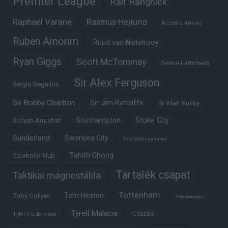
Premier League
Ralf Rangnick
Raphaël Varane
Rasmus Højlund
Richard Arnold
Ruben Amorim
Ruud van Nistelrooy
Ryan Giggs
Scott McTominay
Senne Lammens
Sir Alex Ferguson
Sergio Reguilon
Sir Bobby Charlton
Sir Jim Ratcliffe
Sir Matt Busby
Southampton
Stoke City
Sofyan Amrabat
Sunderland
Swansea City
Szurkoló szemmel
Tahith Chong
Szurkolói klub
Tartalék csapat
Taktikai mágnestábla
Tottenham
Tom Heaton
Toby Collyer
Trófeabibliográfia
Tyrell Malacia
Utazás
Tyler Fredericson