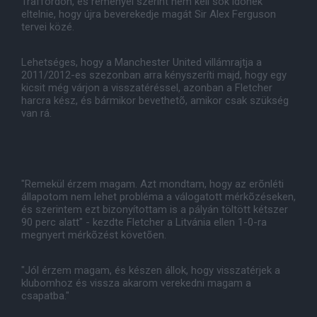
Traffordon, és reményei szerint nem kell sok idõnek
eltelnie, hogy újra beverekedje magát Sir Alex Ferguson
tervei közé.
Lehetséges, hogy a Manchester United villámrajtja a
2011/2012-es szezonban arra kényszeríti majd, hogy egy
kicsit még várjon a visszatéréssel, azonban a Fletcher
harcra kész, és bármikor bevethetõ, amikor csak szükség
van rá.
"Remekül érzem magam. Azt mondtam, hogy az erõnléti
állapotom nem lehet probléma a válogatott mérkõzéseken,
és szerintem ezt bizonyítottam is a pályán töltött kétszer
90 perc alatt" - kezdte Fletcher a Litvánia ellen 1-0-ra
megnyert mérkõzést követõen.
"Jól érzem magam, és készen állok, hogy visszatérjek a
klubomhoz és vissza akarom verekedni magam a
csapatba."