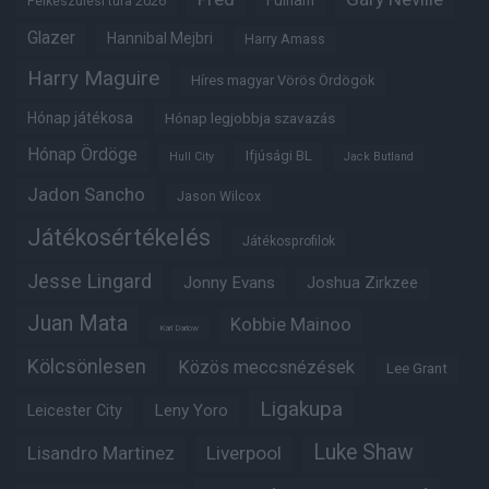
Fulham
Felkészülési túra 2026
Glazer
Hannibal Mejbri
Harry Amass
Harry Maguire
Híres magyar Vörös Ördögök
Hónap játékosa
Hónap legjobbja szavazás
Hónap Ördöge
Ifjúsági BL
Hull City
Jack Butland
Jadon Sancho
Jason Wilcox
Játékosértékelés
Játékosprofilok
Jesse Lingard
Jonny Evans
Joshua Zirkzee
Juan Mata
Kobbie Mainoo
Karl Darlow
Kölcsönlesen
Közös meccsnézések
Lee Grant
Ligakupa
Leny Yoro
Leicester City
Luke Shaw
Lisandro Martinez
Liverpool