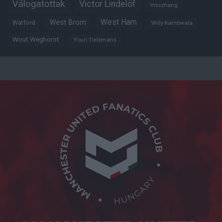
Válogatottak
Victor Lindelöf
Visszhang
West Ham
West Brom
Watford
Willy Kambwala
Wout Weghorst
Youri Tielemans