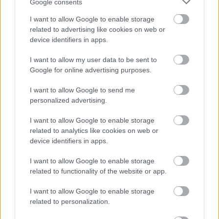
Google consents
I want to allow Google to enable storage
related to advertising like cookies on web or
device identifiers in apps.
I want to allow my user data to be sent to
Meccs Center
Google for online advertising purposes.
I want to allow Google to send me
Paris Saint-Germain
vs
personalized advertising.
Manchester United
I want to allow Google to enable storage
related to analytics like cookies on web or
Felkészülési szezon 4. mérkőzés
device identifiers in apps.
Nya Ullevi, Göteborg
2026-08-08 17:00
I want to allow Google to enable storage
related to functionality of the website or app.
1 nap 15 óra 58 perc 33 másodperc
I want to allow Google to enable storage
related to personalization.
Leeds United
vs
Manchester United
2026-08-12 20:30