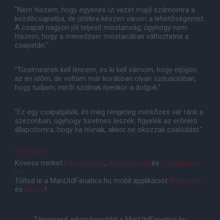
"Nem hiszem, hogy egyenes út vezet majd számomra a
kezdõcsapatba, de játékra készen várom a lehetõségemet.
A csapat nagyon jól teljesít mostanság, úgyhogy nem
hiszem, hogy a menedzser mostanában változtatna a
csapatán."
"Türelmesnek kell lennem, és ki kell várnom, hogy eljöjjön
az én idõm, de voltam már korábban olyan szituációban,
hogy tudjam, mirõl szólnak ilyenkor a dolgok."
"Ez egy csapatjáték, és még rengeteg mérkõzés vár ránk a
szezonban, úgyhogy türelmes leszek, figyelek az erõnléti
állapotomra, hogy ha hívnak, akkor ne okozzak csalódást."
Sky Sports
Kövess minket
Facebookon
,
Instagramon
és
YouTube-on
is!
Töltsd le a ManUtdFanatics.hu mobil applikációt
Androidra
és
iOS-re
!
Támogasd adományoddal a ManUtdFanatics.hu