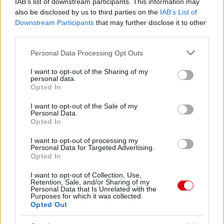
IAB’s list of downstream participants. This information may
also be disclosed by us to third parties on the
IAB’s List of
Downstream Participants
that may further disclose it to other
third parties.
Please note that this website/app uses one or more Google
Personal Data Processing Opt Outs
services and may gather and store information including but
not limited to your visit or usage behaviour. You may click to
I want to opt-out of the Sharing of my
personal data.
grant or deny consent to Google and its third-party tags to
Opted In
use your data for below specified purposes in below Google
consent section.
I want to opt-out of the Sale of my
Personal Data.
Opted In
I want to opt-out of processing my
Personal Data for Targeted Advertising.
Opted In
I want to opt-out of Collection, Use,
Retention, Sale, and/or Sharing of my
Personal Data that Is Unrelated with the
Purposes for which it was collected.
Opted Out