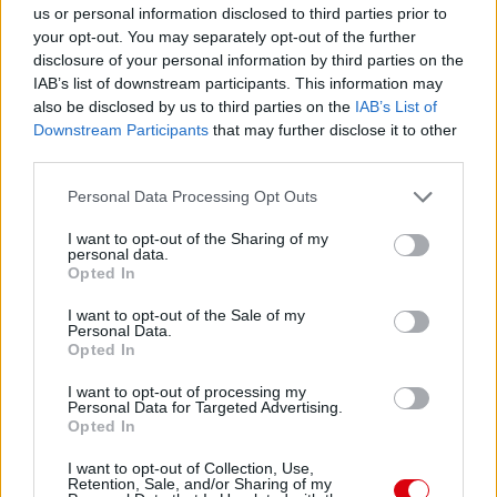
us or personal information disclosed to third parties prior to
Paris Saint-Germain
vs
your opt-out. You may separately opt-out of the further
Manchester United
disclosure of your personal information by third parties on the
IAB’s list of downstream participants. This information may
Felkészülési szezon 4. mérkőzés
also be disclosed by us to third parties on the
IAB’s List of
Nya Ullevi, Göteborg
Downstream Participants
that may further disclose it to other
2026-08-08 17:00
third parties.
Please note that this website/app uses one or more Google
Personal Data Processing Opt Outs
services and may gather and store information including but
Leeds United
vs
Manchester United
2026-08-12 20:30
not limited to your visit or usage behaviour. You may click to
I want to opt-out of the Sharing of my
personal data.
grant or deny consent to Google and its third-party tags to
Opted In
AC Milan
vs
Manchester United
2026-08-15 18:00
use your data for below specified purposes in below Google
consent section.
I want to opt-out of the Sale of my
Personal Data.
ELŐZŐ MÉRKŐZÉSEK
Opted In
I want to opt-out of processing my
Támogatás
Personal Data for Targeted Advertising.
Opted In
I want to opt-out of Collection, Use,
Retention, Sale, and/or Sharing of my
Támogasd adományoddal