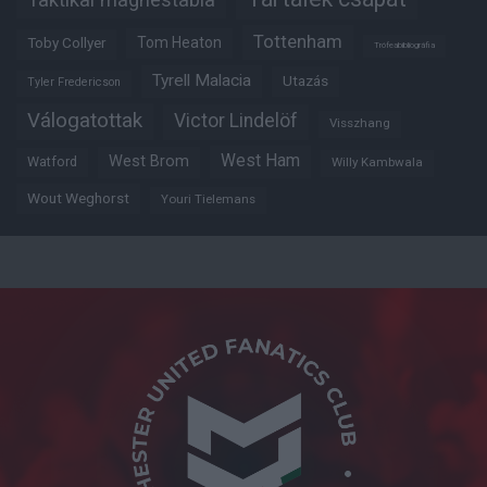
Tottenham
Tom Heaton
Toby Collyer
Trófeabibliográfia
Tyrell Malacia
Utazás
Tyler Fredericson
Válogatottak
Victor Lindelöf
Visszhang
West Ham
West Brom
Watford
Willy Kambwala
Wout Weghorst
Youri Tielemans