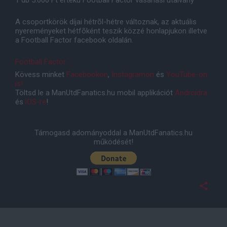
1 db 5.000 Ft értékû Football Factor vásárlási utalvány
A csoportkörök díjai hétrõl-hétre változnak, az aktuális
nyereményeket hétfõként teszik közzé honlapjukon illetve
a Football Factor facebook oldalán.
Football Factor
Kövess minket
Facebookon
,
Instagramon
és
YouTube-on
is!
Töltsd le a ManUtdFanatics.hu mobil applikációt
Androidra
és
iOS-re
!
Támogasd adományoddal a ManUtdFanatics.hu
működését!