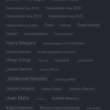
Felkészülési túra 2022
Felkészülési túra 2023
Felkészülési túra 2024
Felkészülési túra 2025
Fred
Gary Neville
Fulham
Felkészülési túra 2026
Glazer
Hannibal Mejbri
Harry Amass
Harry Maguire
Híres magyar Vörös Ördögök
Hónap játékosa
Hónap legjobbja szavazás
Hónap Ördöge
Ifjúsági BL
Hull City
Jack Butland
Jadon Sancho
Jason Wilcox
Játékosértékelés
Játékosprofilok
Jesse Lingard
Jonny Evans
Joshua Zirkzee
Juan Mata
Kobbie Mainoo
Karl Darlow
Kölcsönlesen
Közös meccsnézések
Lee Grant