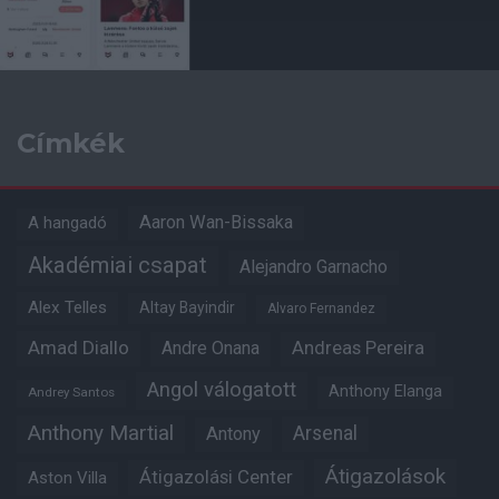
Címkék
Aaron Wan-Bissaka
A hangadó
Akadémiai csapat
Alejandro Garnacho
Alex Telles
Altay Bayindir
Alvaro Fernandez
Amad Diallo
Andre Onana
Andreas Pereira
Angol válogatott
Anthony Elanga
Andrey Santos
Anthony Martial
Arsenal
Antony
Átigazolások
Átigazolási Center
Aston Villa