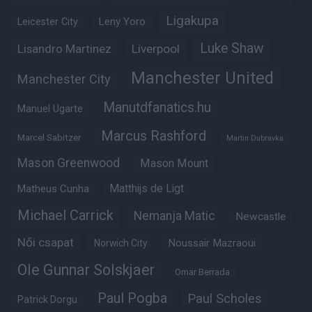
Ligakupa
Leny Yoro
Leicester City
Luke Shaw
Lisandro Martinez
Liverpool
Manchester United
Manchester City
Manutdfanatics.hu
Manuel Ugarte
Marcus Rashford
Marcel Sabitzer
Martin Dubravka
Mason Greenwood
Mason Mount
Matheus Cunha
Matthijs de Ligt
Michael Carrick
Nemanja Matic
Newcastle
Női csapat
Noussair Mazraoui
Norwich City
Ole Gunnar Solskjaer
Omar Berrada
Paul Pogba
Paul Scholes
Patrick Dorgu