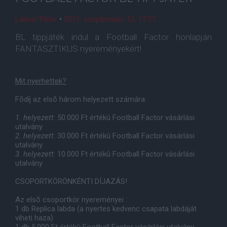
Lakner Péter
•
2011. szeptember. 12. 17:57
BL tippjáték indul a Football Factor honlapján
FANTASZTIKUS nyereményekért!
Mit nyerhettek?
Fõdíj az elsõ három helyezett számára:
1. helyezett
: 50.000 Ft értékû Football Factor vásárlási
utalvány
2. helyezett
: 30.000 Ft értékû Football Factor vásárlási
utalvány
3. helyezett
: 10.000 Ft értékû Football Factor vásárlási
utalvány
CSOPORTKÖRÖNKÉNTI DÍJAZÁS!
Az elsõ csoportkör nyereményei :
1 db Replica labda (a nyertes kedvenc csapata labdáját
viheti haza)