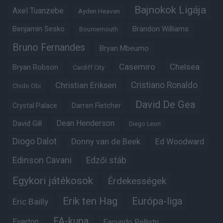
Bajnokok Ligája
Axel Tuanzebe
Ayden Heaven
Benjamin Sesko
Brandon Williams
Bournemouth
Bruno Fernandes
Bryan Mbeumo
Casemiro
Chelsea
Bryan Robson
Cardiff City
Christian Eriksen
Cristiano Ronaldo
Chido Obi
David De Gea
Crystal Palace
Darren Fletcher
Dean Henderson
David Gill
Diego Leon
Diogo Dalot
Donny van de Beek
Ed Woodward
Edinson Cavani
Edzői stáb
Egykori játékosok
Érdekességek
Erik ten Hag
Európa-liga
Eric Bailly
FA-kupa
Everton
Facundo Pellistri