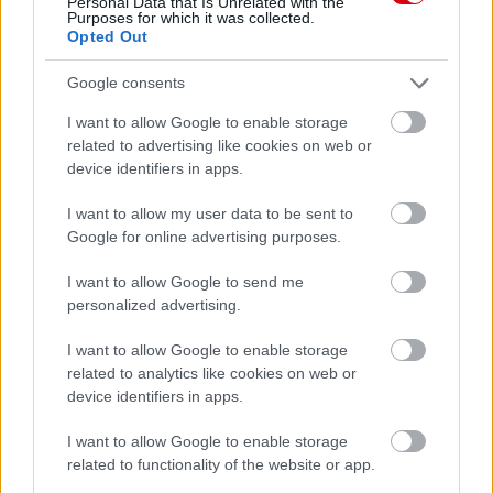
Personal Data that Is Unrelated with the
a ManUtdFanatics.hu működését!
Purposes for which it was collected.
Opted Out
Google consents
I want to allow Google to enable storage
related to advertising like cookies on web or
device identifiers in apps.
Kapcsolódó hírek
I want to allow my user data to be sent to
Google for online advertising purposes.
MANUTDFANATICS.HU
I want to allow Google to send me
personalized advertising.
I want to allow Google to enable storage
2025/26 FANTASY PREMIER
LEAGUE
related to analytics like cookies on web or
EREDMÉNYHIRDETÉS
device identifiers in apps.
I want to allow Google to enable storage
related to functionality of the website or app.