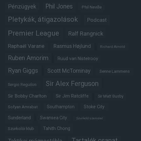
Phil Jones
Pénzügyek
Phil Neville
Pletykák, átigazolások
Podcast
Premier League
Ralf Rangnick
Raphaël Varane
Rasmus Højlund
Richard Arnold
Ruben Amorim
Ruud van Nistelrooy
Ryan Giggs
Scott McTominay
Senne Lammens
Sir Alex Ferguson
Sergio Reguilon
Sir Bobby Charlton
Sir Jim Ratcliffe
Sir Matt Busby
Southampton
Stoke City
Sofyan Amrabat
Sunderland
Swansea City
Szurkoló szemmel
Tahith Chong
Szurkolói klub
Tartalék csapat
Taktikai mágnestábla