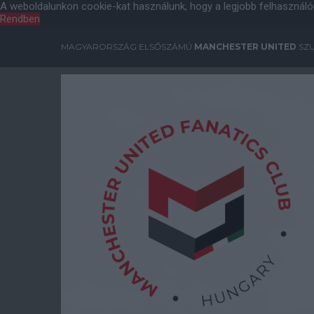
A weboldalunkon cookie-kat használunk, hogy a legjobb felhasználó
Rendben
MAGYARORSZÁG ELSŐSZÁMÚ
MANCHESTER UNITED
SZU