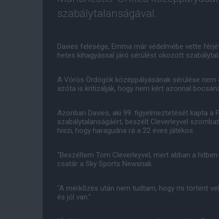
szabálytalanságával.
Davies felesége, Emma már védelmébe vette férjét,
hetes kihagyással járó sérülést okozott szabályta
A Vörös Ördögök középpályásának sérülése nem ol
azóta is kritizálják, hogy nem kért azonnal bocsá
Azonban Davies, aki 99. figyelmeztetését kapta a
szabálytalanságáért, beszélt Cleverleyvel szomba
hiszi, hogy haragudna rá a 22 éves játékos.
"Beszéltem Tom Cleverleyvel, mert abban a hitben v
csatár a Sky Sports Newsnak.
"A mérkõzés után nem tudtam, hogy mi történt vel
és jól van."