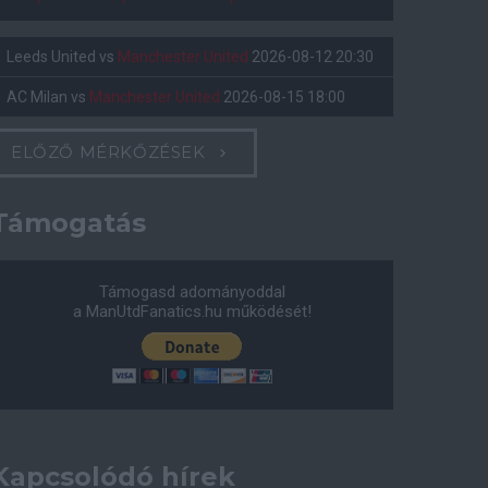
Leeds United
vs
Manchester United
2026-08-12 20:30
AC Milan
vs
Manchester United
2026-08-15 18:00
ELŐZŐ MÉRKŐZÉSEK
Támogatás
Támogasd adományoddal
a ManUtdFanatics.hu működését!
Kapcsolódó hírek