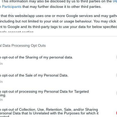
. This information may also be disclosed by us to third parties on the
IA
Participants
that may further disclose it to other third parties.
 that this website/app uses one or more Google services and may gath
including but not limited to your visit or usage behaviour. You may click 
ube-on is!
 to Google and its third-party tags to use your data for below specifi
droidra
és
iOS-re
!
ogle consent section.
l Data Processing Opt Outs
ManUtdFanatics.hu működését!
o opt-out of the Sharing of my personal data.
In
o opt-out of the Sale of my Personal Data.
In
to opt-out of processing my Personal Data for Targeted
ing.
In
o opt-out of Collection, Use, Retention, Sale, and/or Sharing
ersonal Data that Is Unrelated with the Purposes for which it
lected.