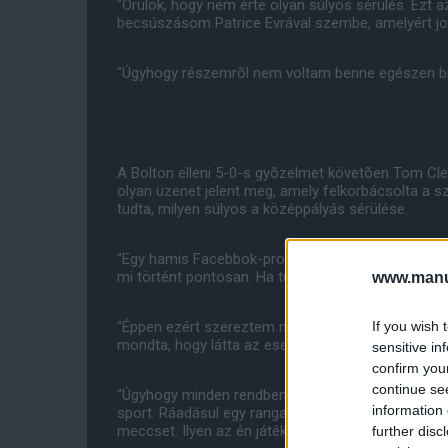
"Örülök, hogy nem érte olyan súlyos sérülés. Ezt a
becsúszásom Patrice Evrával szembe, amelyért j
"Úgyhogy részemrõl nem voltam benne egészen bizt
A Bolton elleni 5-0-s gyõzelmet követõen Tom Cle
olyan üzenet jelent meg, amely felkorbácsolta a s
tudta, milyen súlyos a középpályás sérülése.
"Egy hamis Facebbok-profiljánál az jelent meg, h
mi történt pontosan. Ha tudtam volna, természete
www.manut
If you wish 
"Éppen ezért szereztem meg a számát, és hívtam fe
mondta, hogy látta az esetet, és nem tûnt annyire
sensitive in
confirm you
continue se
"Úgyhogy minden rendben van. Ezzel részemrõl rend
information 
sport. Ráadásul egy rangadó volt ez számunkra. M
meccset. Ilyen az én játékom."
further disc