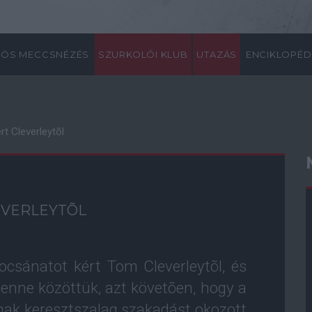
ÖS MECCSNÉZÉS
SZURKOLÓI KLUB
UTAZÁS
ENCIKLOPÉD
t Cleverleytõl
EVERLEYTÕL
ocsánatot kért Tom Cleverleytõl, és
lenne közöttük, azt követõen, hogy a
ak keresztszalag szakadást okozott