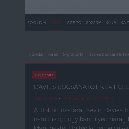
FŐOLDAL
HÍREK
SZEZON 2025/26
KLUB
KÖZ
Főoldal
Hírek
Sky Sports
Davies bocsánatot kér
Sky Sports
DAVIES BOCSÁNATOT KÉRT CL
Lakner Péter
•
2011. szeptember. 12. 18:25
A Bolton csatára, Kevin Davies b
nem hiszi, hogy bármilyen harag 
Manchester United középpályásán