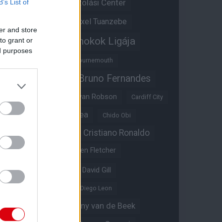
Átigazolási Center
B’s List of
Aston Villa
Átigazolások
Axel Tuanzebe
er and store
Bajnokok Ligája
to grant or
Ayden Heaven
ed purposes
Benjamin Sesko
Bournemouth
Bruno Fernandes
Brandon Williams
Bryan Mbeumo
Bryan Robson
Cardiff City
Casemiro
Chelsea
Chido Obi
Christian Eriksen
Cristiano Ronaldo
Crystal Palace
Darren Fletcher
David De Gea
David Gill
Dean Henderson
Diego Leon
Diogo Dalot
Donny van de Beek