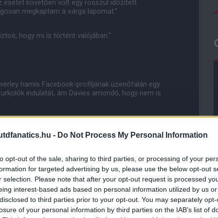
z esetet követõen volt egy rosszul idõzített
ogosan megkaptam a sárga lapomat."
os, hogy mi is történt valójában."
verley hamis Facebook-profiljának üzenõfalán egy
zurkolók indulatát, ám Davies amondó, hogy nem is
ogy nem is kértem bocsánatot. De nem is tudtam, hogy
sen megtettem volna, és megis látogattam volna."
dfanatics.hu -
Do Not Process My Personal Information
to opt-out of the sale, sharing to third parties, or processing of your per
l. Igazából sms-t írtam, és õ hívott vissza. Azt
 csúnyának."
formation for targeted advertising by us, please use the below opt-out s
r selection. Please note that after your opt-out request is processed y
eing interest-based ads based on personal information utilized by us or
ezve van az ügy. Ez egy fizikai kontaktusokkal járó
disclosed to third parties prior to your opt-out. You may separately opt-
indent megtettem azért, hogy a Bolton megnyerje a
losure of your personal information by third parties on the IAB’s list of