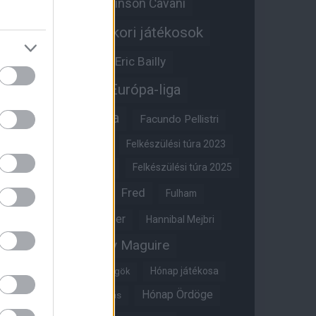
Edinson Cavani
Ed Woodward
Egykori játékosok
Edzői stáb
Érdekességek
Eric Bailly
Erik ten Hag
Európa-liga
FA-kupa
Everton
Facundo Pellistri
Felkészülési túra 2022
Felkészülési túra 2023
Felkészülési túra 2024
Felkészülési túra 2025
Fred
Fulham
Felkészülési túra 2026
Gary Neville
Glazer
Hannibal Mejbri
Harry Maguire
Harry Amass
Hónap játékosa
Híres magyar Vörös Ördögök
Hónap Ördöge
Hónap legjobbja szavazás