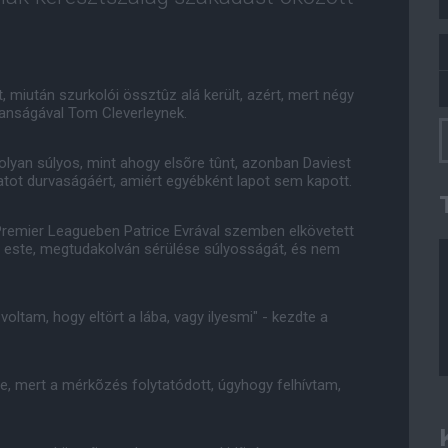
 miután szurkolói össztûz alá került, azért, mert négy
lanságával Tom Cleverleynek.
yan súlyos, mint ahogy elsõre tûnt, azonban Daviest
natot durvaságáért, amiért egyébként lapot sem kapott.
 Premier Leagueben Patrice Evrával szemben elkövetett
t este, megtudakolván sérülése súlyosságát, és nem
oltam, hogy eltört a lába, vagy ilyesmi" - kezdte a
e, mert a mérkõzés folytatódott, úgyhogy felhívtam,