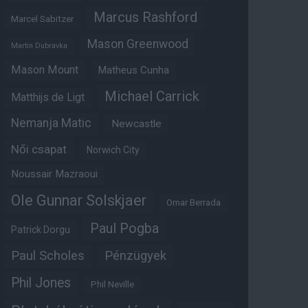
Marcus Rashford
Marcel Sabitzer
Mason Greenwood
Martin Dubravka
Mason Mount
Matheus Cunha
Michael Carrick
Matthijs de Ligt
Nemanja Matic
Newcastle
Női csapat
Norwich City
Noussair Mazraoui
Ole Gunnar Solskjaer
Omar Berrada
Paul Pogba
Patrick Dorgu
Paul Scholes
Pénzügyek
Phil Jones
Phil Neville