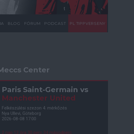
IA
BLOG
FÓRUM
PODCAST
PL TIPPVERSENY
Meccs Center
Paris Saint-Germain
vs
Manchester United
Felkészülési szezon 4. mérkőzés
Nya Ullevi, Göteborg
2026-08-08 17:00
2 nap 13 óra 30 perc 33 másodperc