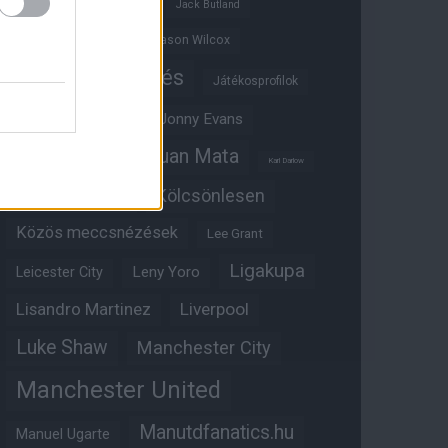
Ifjúsági BL
Hull City
Jack Butland
Jadon Sancho
Jason Wilcox
Játékosértékelés
Játékosprofilok
Jesse Lingard
Jonny Evans
Juan Mata
Joshua Zirkzee
Karl Darlow
Kölcsönlesen
Kobbie Mainoo
Közös meccsnézések
Lee Grant
Ligakupa
Leny Yoro
Leicester City
Lisandro Martinez
Liverpool
Luke Shaw
Manchester City
Manchester United
Manutdfanatics.hu
Manuel Ugarte