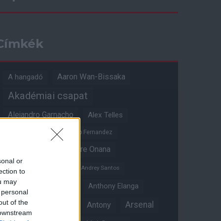
Címkék
Aaron Wan-Bissaka
A hangadó
Akadémiai csapat
Alejandro Garnacho
Alex Telles
Altay Bayindir
Alvaro Fernandez
Amad Diallo
Andre Onana
sonal or
Andreas Pereira
Andrey Santos
ection to
ou may
Angol válogatott
Anthony Elanga
 personal
out of the
Anthony Martial
Arsenal
Antony
 downstream