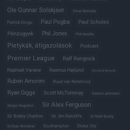
Ole Gunnar Solskjaer
Omar Berrada
Paul Pogba
Paul Scholes
Patrick Dorgu
Phil Jones
Pénzügyek
Phil Neville
Pletykák, átigazolások
Podcast
Premier League
Ralf Rangnick
Raphaël Varane
Rasmus Højlund
Richard Arnold
Ruben Amorim
Ruud van Nistelrooy
Ryan Giggs
Scott McTominay
Senne Lammens
Sir Alex Ferguson
Sergio Reguilon
Sir Bobby Charlton
Sir Jim Ratcliffe
Sir Matt Busby
Southampton
Stoke City
Sofyan Amrabat