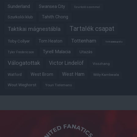
Sunderland
Swansea City
Szurkoló szemmel
Tahith Chong
Szurkolói klub
Tartalék csapat
Taktikai mágnestábla
Tottenham
Tom Heaton
Toby Collyer
Trófeabibliográfia
Tyrell Malacia
Utazás
Tyler Fredericson
Válogatottak
Victor Lindelöf
Visszhang
West Ham
West Brom
Watford
Willy Kambwala
Wout Weghorst
Youri Tielemans