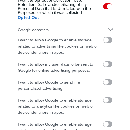
Paris Saint-Germain
vs
I want to opt-out of Collection, Use,
Retention, Sale, and/or Sharing of my
Personal Data that Is Unrelated with the
Manchester United
Purposes for which it was collected.
Opted Out
Felkészülési szezon 4. mérkőzés
Nya Ullevi, Göteborg
Google consents
2026-08-08 17:00
I want to allow Google to enable storage
2 nap 9 óra 29 perc 50 másodperc
related to advertising like cookies on web or
device identifiers in apps.
Leeds United
vs
Manchester United
2026-08-12 20:30
I want to allow my user data to be sent to
Google for online advertising purposes.
AC Milan
vs
Manchester United
2026-08-15 18:00
I want to allow Google to send me
ELŐZŐ MÉRKŐZÉSEK
personalized advertising.
I want to allow Google to enable storage
related to analytics like cookies on web or
Támogatás
device identifiers in apps.
I want to allow Google to enable storage
Támogasd adományoddal