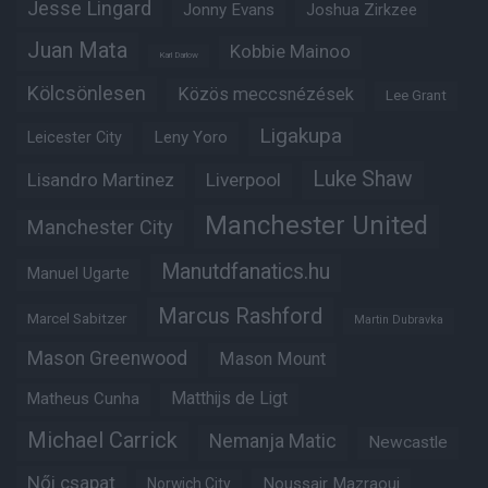
Jesse Lingard
Jonny Evans
Joshua Zirkzee
Juan Mata
Kobbie Mainoo
Karl Darlow
Kölcsönlesen
Közös meccsnézések
Lee Grant
Ligakupa
Leny Yoro
Leicester City
Luke Shaw
Lisandro Martinez
Liverpool
Manchester United
Manchester City
Manutdfanatics.hu
Manuel Ugarte
Marcus Rashford
Marcel Sabitzer
Martin Dubravka
Mason Greenwood
Mason Mount
Matheus Cunha
Matthijs de Ligt
Michael Carrick
Nemanja Matic
Newcastle
Női csapat
Noussair Mazraoui
Norwich City