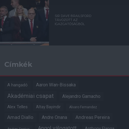
SIR DAVE BRAILSFORD
TÁVOZOTT AZ
IGAZGATÓSÁGBÓL
Címkék
Aaron Wan-Bissaka
A hangadó
Akadémiai csapat
Alejandro Garnacho
Alex Telles
Altay Bayindir
Alvaro Fernandez
Amad Diallo
Andre Onana
Andreas Pereira
Angol válogatott
Anthony Elanga
Andrey Santos