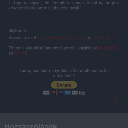
ki fognak hagyni, de tisztában vannak azzal is, hogy a
következõ alkalommal jobb lesz nekik."
SkySports
Kövess minket
Facebookon
,
Instagramon
és
YouTube-on
is!
Töltsd le a ManUtdFanatics.hu mobil applikációt
Androidra
és
iOS-re
!
Támogasd adományoddal a ManUtdFanatics.hu
működését!
Hozzászólások