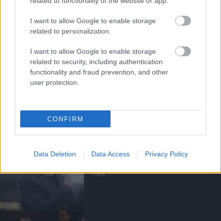
related to functionality of the website or app.
a ManUtdFanatics.hu működését!
I want to allow Google to enable storage
related to personalization.
I want to allow Google to enable storage
related to security, including authentication
functionality and fraud prevention, and other
Kapcsolódó hírek
user protection.
MANCHESTER UNITED
CONFIRM
Data Deletion
Data Access
Privacy Policy
CARRICKET FOGJA AJÁNLANI
A VEZETŐSÉG RATCLIFFE-
NEK