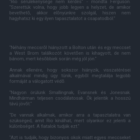
"Rio sérülékenysége nem kérdés" - mondta Ferguson.
"Szerettük volna, hogy jobb legyen a helyzet, de amikor
bevethetõ, akkor elõnyünkre szolgál, hiszen nem
hagyhatsz ki egy ilyen tapasztalatot a csapatodból."
"Néhány meccsrõl hiányzott a Bolton után és egy meccset
a West Brom találkozót követõen is kihagyott, de nem
bánom, mert késõbbiek során még jól jön."
Annak ellenére, hogy sokszor hiányzik, visszatérései
alkalmával mindig úgy tûnik, egybõl megtalálja legjobb
formáját a válogatott védõ.
"Nagyon örülünk Smallingnak, Evansnek és Jonesnak.
Mindhárman teljesen csodálatosak. Õk jelentik a hosszú
távú jövõt."
"De vannak alkalmak, amikor arra a tapasztalatra van
szükséged, amit Rio kínálhat, mert olyankor ez jelenti a
különbséget. A fiatalok tudják ezt."
"Azt is tudják, hogy bizonyos okok miatt egyes meccseket