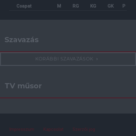
Csapat
M
RG
KG
GK
P
Szavazás
KORÁBBI SZAVAZÁSOK
TV műsor
Impresszum
Kapcsolat
Szerzői jog