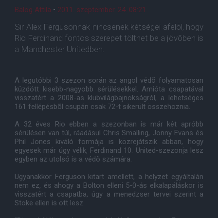
Balog Attila
•
2011. szeptember. 24. 08:21
Sir Alex Fergusonnak nincsenek kétségei afelõl, hogy
Rio Ferdinand fontos szerepet tölthet be a jövõben is
a Manchester Unitedben.
A legutóbbi 3 szezon során az angol védõ folyamatosan
küzdött kisebb-nagyobb sérülésekkel. Amióta csapatával
visszatért a 2008-as klubvilágbajnokságról, a lehetséges
161 fellépésbõl csupán csak 72-t sikerült összehoznia.
A 32 éves Rio ebben a szezonban is már két apróbb
sérülésen van túl, ráadásul Chris Smalling, Jonny Evans és
Phil Jones kiváló formája is közrejátszik abban, hogy
egyesek már úgy vélik, Ferdinand 10. United-szezonja lesz
egyben az utolsó is a védõ számára.
Ugyanakkor Ferguson kitart amellett, a helyzet egyáltalán
nem ez, és ahogy a Bolton elleni 5-0-ás elkalapáláskor is
visszatért a csapatba, úgy a menedzser tervei szerint a
Stoke ellen is ott lesz.