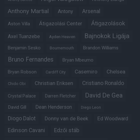
Anthony Martial
Arsenal
Antony
Átigazolások
Átigazolási Center
Aston Villa
Bajnokok Ligája
Axel Tuanzebe
Ayden Heaven
Benjamin Sesko
Brandon Williams
Bournemouth
Bruno Fernandes
Bryan Mbeumo
Casemiro
Chelsea
Bryan Robson
Cardiff City
Christian Eriksen
Cristiano Ronaldo
Chido Obi
David De Gea
Crystal Palace
Darren Fletcher
Dean Henderson
David Gill
Diego Leon
Diogo Dalot
Donny van de Beek
Ed Woodward
Edinson Cavani
Edzői stáb