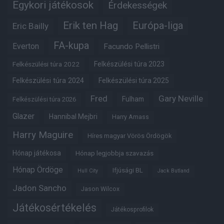
Egykori játékosok
Érdekességek
Erik ten Hag
Európa-liga
Eric Bailly
FA-kupa
Everton
Facundo Pellistri
Felkészülési túra 2022
Felkészülési túra 2023
Felkészülési túra 2024
Felkészülési túra 2025
Fred
Gary Neville
Fulham
Felkészülési túra 2026
Glazer
Hannibal Mejbri
Harry Amass
Harry Maguire
Híres magyar Vörös Ördögök
Hónap játékosa
Hónap legjobbja szavazás
Hónap Ördöge
Ifjúsági BL
Hull City
Jack Butland
Jadon Sancho
Jason Wilcox
Játékosértékelés
Játékosprofilok