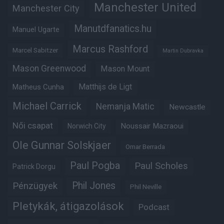
Manchester United
Manchester City
Manutdfanatics.hu
Manuel Ugarte
Marcus Rashford
Marcel Sabitzer
Martin Dubravka
Mason Greenwood
Mason Mount
Matheus Cunha
Matthijs de Ligt
Michael Carrick
Nemanja Matic
Newcastle
Női csapat
Noussair Mazraoui
Norwich City
Ole Gunnar Solskjaer
Omar Berrada
Paul Pogba
Paul Scholes
Patrick Dorgu
Phil Jones
Pénzügyek
Phil Neville
Pletykák, átigazolások
Podcast