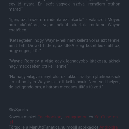
egy jó nyara. Én skót vagyok, szóval remélem otthon
marad."
"Igen, azt hiszem mindenki ezt akarta" - válaszolt Moyes
arra akérdésre, vajon példát akartak mutatni Wayne
esetében.
"Kétségtelen, hogy Wayne-nek nem kellett volna azt tennie,
amit tett. De azt hittem, az UEFA elég közel lesz ahhoz,
hogy engedje õt."
"Wayne Rooney a világ egyik legnagyobb játékosa, akinek
nagy meccseken ott kell lennie."
"Ha nagy világversenyt akarsz, akkor az ilyen játékosoknak
- mint amilyen Wayne is - ott kell lenniük. Nem volt helyes,
de azt gondolom, a három meccses tiltás túlzott."
SkySports
Kövess minket
Facebookon
,
Instagramon
és
YouTube-on
is!
Töltsd le a ManUtdFanatics.hu mobil applikációt
Androidra