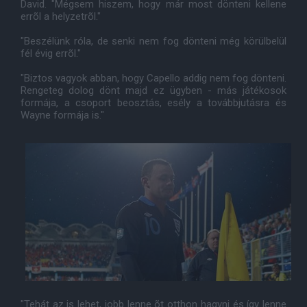
David. "Mégsem hiszem, hogy már most dönteni kellene
errõl a helyzetrõl."
"Beszélünk róla, de senki nem fog dönteni még körülbelül
fél évig errõl."
"Biztos vagyok abban, hogy Capello addig nem fog dönteni.
Rengeteg dolog dönt majd ez ügyben - más játékosok
formája, a csoport beosztás, esély a továbbjutásra és
Wayne formája is."
"Tehát az is lehet, jobb lenne õt otthon hagyni és így lenne