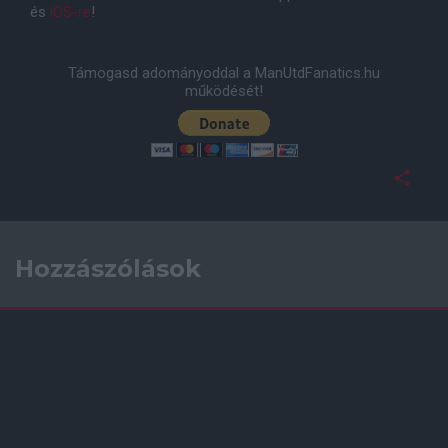
és
iOS-re
!
Támogasd adományoddal a ManUtdFanatics.hu
működését!
Hozzászólások