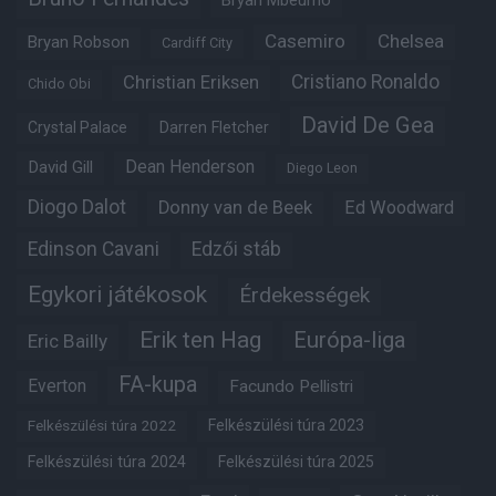
Casemiro
Chelsea
Bryan Robson
Cardiff City
Christian Eriksen
Cristiano Ronaldo
Chido Obi
David De Gea
Crystal Palace
Darren Fletcher
Dean Henderson
David Gill
Diego Leon
Diogo Dalot
Donny van de Beek
Ed Woodward
Edinson Cavani
Edzői stáb
Egykori játékosok
Érdekességek
Erik ten Hag
Európa-liga
Eric Bailly
FA-kupa
Everton
Facundo Pellistri
Felkészülési túra 2022
Felkészülési túra 2023
Felkészülési túra 2024
Felkészülési túra 2025