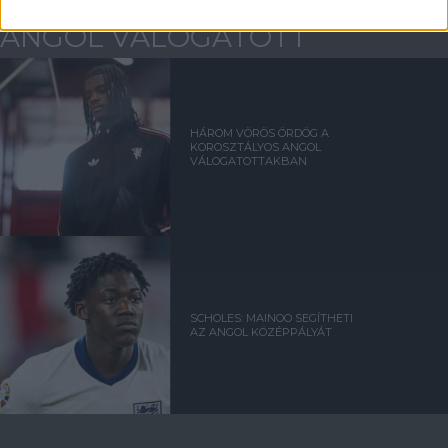
ANGOL VÁLOGATOTT
HÁROM VÖRÖS ÖRDÖG A
KOROSZTÁLYOS ANGOL
VÁLOGATOTTAKBAN
SCHOLES: MAINOO SEGÍTHETI
AZ ANGOL KÖZÉPPÁLYÁT