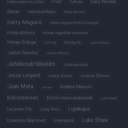
Fred
Gary Neville
Fulham
Felkészülési túra 2026
Glazer
Hannibal Mejbri
Harry Amass
Harry Maguire
Híres magyar Vörös Ördögök
Hónap játékosa
Hónap legjobbja szavazás
Hónap Ördöge
Ifjúsági BL
Hull City
Jack Butland
Jadon Sancho
Jason Wilcox
Játékosértékelés
Játékosprofilok
Jesse Lingard
Jonny Evans
Joshua Zirkzee
Juan Mata
Kobbie Mainoo
Karl Darlow
Kölcsönlesen
Közös meccsnézések
Lee Grant
Ligakupa
Leny Yoro
Leicester City
Luke Shaw
Lisandro Martinez
Liverpool