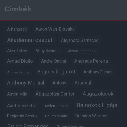
Címkék
Aaron Wan-Bissaka
A hangadó
Akadémiai csapat
Alejandro Garnacho
Alex Telles
Altay Bayindir
Alvaro Fernandez
Amad Diallo
Andre Onana
Andreas Pereira
Angol válogatott
Anthony Elanga
Andrey Santos
Anthony Martial
Arsenal
Antony
Átigazolások
Átigazolási Center
Aston Villa
Bajnokok Ligája
Axel Tuanzebe
Ayden Heaven
Benjamin Sesko
Brandon Williams
Bournemouth
Bruno Fernandes
Bryan Mbeumo