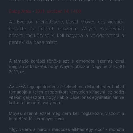
Balog Attila
•
2011. október. 14. 14:00
Az Everton menedzsere, David Moyes egy viccnek
nevezte az ítéletet, miszerint Wayne Rooneynak
három mérkõzést ki kell hagynia a válogatottnál a
pénteki kiállítása miatt.
A támadó korábbi fõnöke azt is elmondta, szerinte korai
még arról beszélni, hogy Wayne utazzon vagy ne a EURO
2012-re.
Az UEFA tegnapi döntése értelmében a Manchester United
támadója a teljes csoportkört kénytelen kihagyni, ez pedig
vitákat gerjesztett, hogy Fabio Capellonak egyáltalán vinnie
kell-e a támadót, vagy nem.
Moyes szerint ezzel még nem kell foglalkozni, viszont a
büntetést túl keménynek véli.
"Úgy vélem, a három meccses eltiltás egy vicc" - mondta