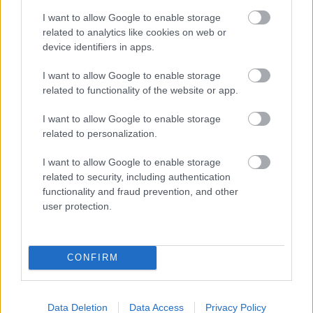
I want to allow Google to enable storage
Leeds United
vs
Manchester United
2026-08-12 20:30
related to analytics like cookies on web or
AC Milan
vs
Manchester United
2026-08-15 18:00
device identifiers in apps.
I want to allow Google to enable storage
ELŐZŐ MÉRKŐZÉSEK
related to functionality of the website or app.
I want to allow Google to enable storage
Támogatás
related to personalization.
I want to allow Google to enable storage
Támogasd adományoddal
related to security, including authentication
a ManUtdFanatics.hu működését!
functionality and fraud prevention, and other
user protection.
CONFIRM
Kapcsolódó hírek
Data Deletion
Data Access
Privacy Policy