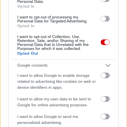
Personal Data.
Opted In
I want to opt-out of processing my
Personal Data for Targeted Advertising.
Opted In
I want to opt-out of Collection, Use,
Retention, Sale, and/or Sharing of my
Personal Data that Is Unrelated with the
Purposes for which it was collected.
Opted Out
Meccs Center
Google consents
I want to allow Google to enable storage
Paris Saint-Germain
vs
related to advertising like cookies on web or
device identifiers in apps.
Manchester United
I want to allow my user data to be sent to
Felkészülési szezon 4. mérkőzés
Nya Ullevi, Göteborg
Google for online advertising purposes.
2026-08-08 17:00
I want to allow Google to send me
personalized advertising.