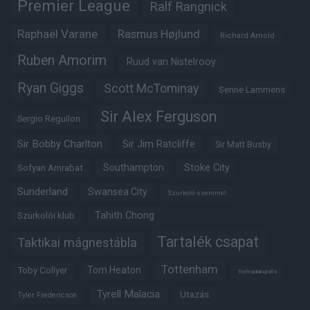
Premier League
Ralf Rangnick
Raphaël Varane
Rasmus Højlund
Richard Arnold
Ruben Amorim
Ruud van Nistelrooy
Ryan Giggs
Scott McTominay
Senne Lammens
Sir Alex Ferguson
Sergio Reguilon
Sir Bobby Charlton
Sir Jim Ratcliffe
Sir Matt Busby
Southampton
Stoke City
Sofyan Amrabat
Sunderland
Swansea City
Szurkoló szemmel
Tahith Chong
Szurkolói klub
Tartalék csapat
Taktikai mágnestábla
Tottenham
Tom Heaton
Toby Collyer
Trófeabibliográfia
Tyrell Malacia
Utazás
Tyler Fredericson