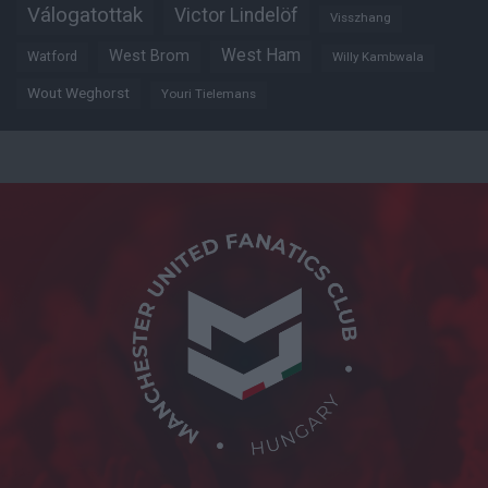
Válogatottak
Victor Lindelöf
Visszhang
West Ham
West Brom
Watford
Willy Kambwala
Wout Weghorst
Youri Tielemans