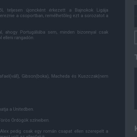
l, teljesen újoncként érkezett a Bajnokok Ligája
ereznie a csoportban, remélhetõleg ezt a sorozatot a
al, ahogy Portugáliába sem, minden bizonnyal csak
l elleni rangadón.
, Rafael(váll), Gibson(boka), Macheda és Kuszczak(nem
atja a Unitedben.
Vörös Ördögök színeiben.
r Alex pedig csak egy román csapat ellen szerepelt a
est volt az ellenfelük.