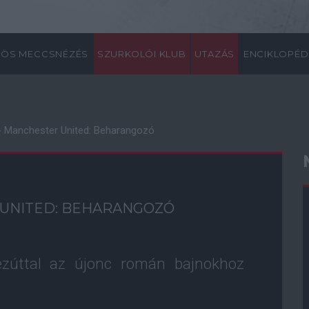
ÖS MECCSNÉZÉS
SZURKOLÓI KLUB
UTAZÁS
ENCIKLOPÉD
i - Manchester United: Beharangozó
 UNITED: BEHARANGOZÓ
 ezúttal az újonc román bajnokhoz