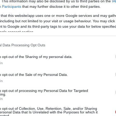
. This information may also be disclosed by us to third parties on the
IA
Participants
that may further disclose it to other third parties.
nu - Antal, Filip, Ibeh, Giurgiu, Bus - Pena
 that this website/app uses one or more Google services and may gath
including but not limited to your visit or usage behaviour. You may click 
 Valencia, Carrick, Anderson, Young - Berbatov, Rooney
 to Google and its third-party tags to use your data for below specifi
ogle consent section.
itek, vagy 23:40-tõl a Digisporton felvételrõl
l Data Processing Opt Outs
o opt-out of the Sharing of my personal data.
In
ube-on is!
o opt-out of the Sale of my Personal Data.
droidra
és
iOS-re
!
In
to opt-out of processing my Personal Data for Targeted
ManUtdFanatics.hu működését!
ing.
In
o opt-out of Collection, Use, Retention, Sale, and/or Sharing
ersonal Data that Is Unrelated with the Purposes for which it
lected.