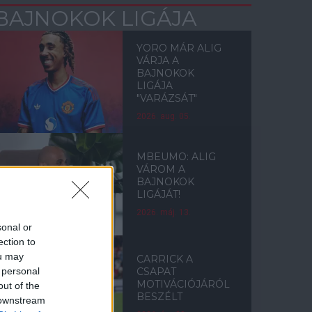
BAJNOKOK LIGÁJA
YORO MÁR ALIG
VÁRJA A
BAJNOKOK
LIGÁJA
"VARÁZSÁT"
2026. aug. 05.
MBEUMO: ALIG
VÁROM A
BAJNOKOK
LIGÁJÁT!
2026. máj. 13.
sonal or
ection to
ou may
CARRICK A
 personal
CSAPAT
MOTIVÁCIÓJÁRÓL
out of the
BESZÉLT
 downstream