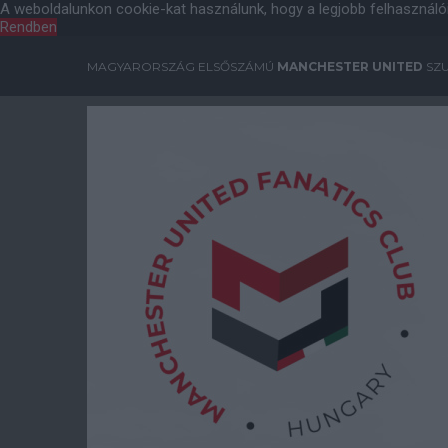
A weboldalunkon cookie-kat használunk, hogy a legjobb felhasználó
Rendben
MAGYARORSZÁG ELSŐSZÁMÚ
MANCHESTER UNITED
SZU