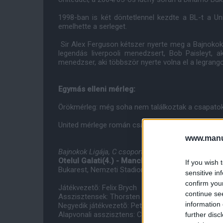
1998-ban is két döntetlennel kezdte a BL-t a 
emelhette a serleget.
Sir Alex Ferguson kétszer nyerte meg a Bajnokok 
legendás liverpooli menedzsert, Bob Paisleyt, 
menedzser, aki többször nyerte volna el a legrang
Egymás elleni mérleg:
Örökmérleg: még soha nem találkoztak a csapatok
United mérlege román csapat ellen: 2 mérkõzés, 2
www.manut
Bajnokok Ligája, C csoport
Otelul Galati(4.) - Manchester United(3.)
If you wish 
Bukarest, Nemzeti Stadion, 2011.10.18.20:45
sensitive in
confirm you
Játékvezetõ: Felix Brych
continue se
Asszisztensek: Thorsten Schiffner és Mark Borsc
information 
Negyedik játékvezetõ: Peter Gagelmann
Alapvonali asszisztens: Christian Dingert és Tob
further disc