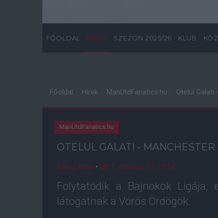
FŐOLDAL
HÍREK
SZEZON 2025/26
KLUB
KÖZ
Főoldal
Hírek
ManUtdFanatics.hu
Otelul Galat
ManUtdFanatics.hu
OTELUL GALATI - MANCHESTER
Balog Attila
•
2011. október. 17. 12:54
Folytatódik a Bajnokok Ligája,
látogatnak a Vörös Ördögök.