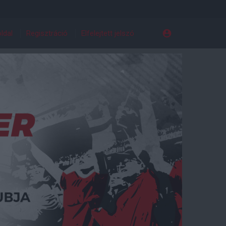
ldal
Regisztráció
Elfelejtett jelszó