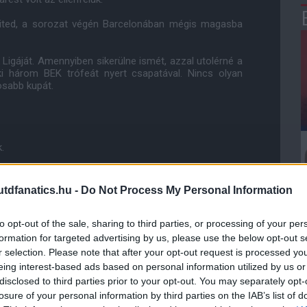
United, a sorozat végén Barcelonában mégis magasba
Ligáját. Amennyiben sikerülne ismét, azzal utolérné a
aki három BEK trófeát nyert csapatával. Nincs olyan
osabb kupát.
.
 gyõzelem, 5-1-es gólarány.
dfanatics.hu -
Do Not Process My Personal Information
to opt-out of the sale, sharing to third parties, or processing of your per
formation for targeted advertising by us, please use the below opt-out s
r selection. Please note that after your opt-out request is processed y
eing interest-based ads based on personal information utilized by us or
h
disclosed to third parties prior to your opt-out. You may separately opt-
ias Welz (mindannyian németek)
losure of your personal information by third parties on the IAB’s list of