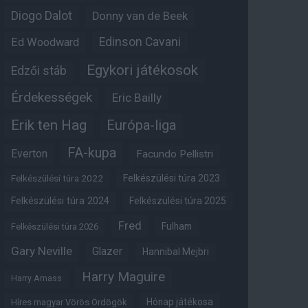
Diogo Dalot
Donny van de Beek
Edinson Cavani
Ed Woodward
Egykori játékosok
Edzői stáb
Érdekességek
Eric Bailly
Erik ten Hag
Európa-liga
FA-kupa
Everton
Facundo Pellistri
Felkészülési túra 2022
Felkészülési túra 2023
Felkészülési túra 2024
Felkészülési túra 2025
Fred
Fulham
Felkészülési túra 2026
Gary Neville
Glazer
Hannibal Mejbri
Harry Maguire
Harry Amass
Hónap játékosa
Híres magyar Vörös Ördögök