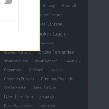
Anthony Martial
Arsenal
Antony
Átigazolási Center
Aston Villa
Átigazolások
Axel Tuanzebe
Bajnokok Ligája
Ayden Heaven
Benjamin Sesko
Bournemouth
Bruno Fernandes
Brandon Williams
Bryan Mbeumo
Bryan Robson
Cardiff City
Casemiro
Chelsea
Chido Obi
Christian Eriksen
Cristiano Ronaldo
Crystal Palace
Darren Fletcher
David De Gea
David Gill
Dean Henderson
Diego Leon