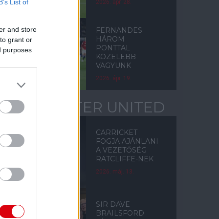
B’s List of
2026. ápr. 28.
er and store
FERNANDES:
HÁROM
to grant or
PONTTAL
ed purposes
KÖZELEBB
VAGYUNK
2026. ápr. 19.
MANCHESTER UNITED
CARRICKET
FOGJA AJÁNLANI
A VEZETŐSÉG
RATCLIFFE-NEK
2026. máj. 13.
SIR DAVE
BRAILSFORD