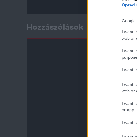
Opted 
Google 
Hozzászólások
I want t
web or d
I want t
purpose
I want 
I want t
web or d
I want t
or app.
I want t
I want t