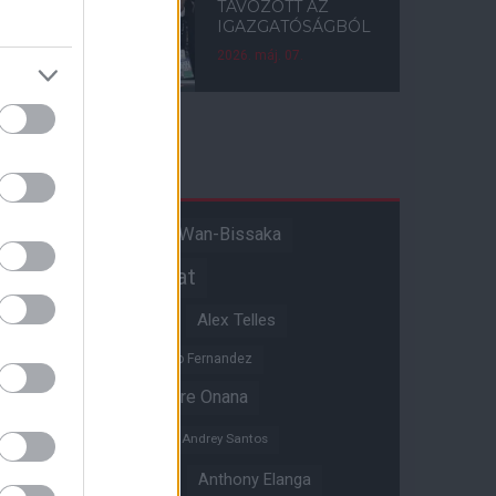
TÁVOZOTT AZ
IGAZGATÓSÁGBÓL
2026. máj. 07.
Címkék
Aaron Wan-Bissaka
A hangadó
Akadémiai csapat
Alejandro Garnacho
Alex Telles
Altay Bayindir
Alvaro Fernandez
Amad Diallo
Andre Onana
Andreas Pereira
Andrey Santos
Angol válogatott
Anthony Elanga