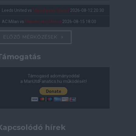
Leeds United
vs
Manchester United
2026-08-12 20:30
AC Milan
vs
Manchester United
2026-08-15 18:00
ELŐZŐ MÉRKŐZÉSEK
Támogatás
Támogasd adományoddal
a ManUtdFanatics.hu működését!
Kapcsolódó hírek