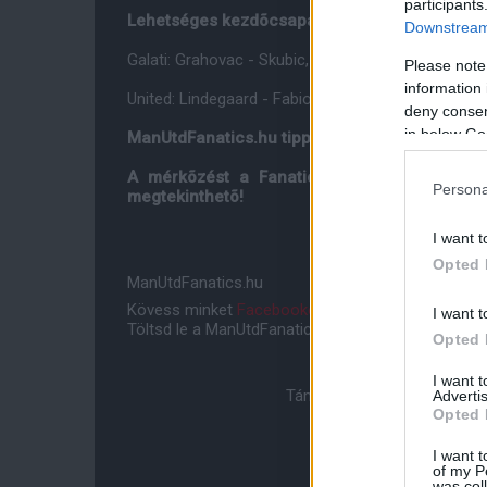
participants
Lehetséges kezdõcsapatok:
Downstream 
Galati: Grahovac - Skubic, Perendija, Costin, Salagea
Please note
information 
United: Lindegaard - Fabio, Smalling, Vidic, Evra -
deny consent
in below Go
ManUtdFanatics.hu tipp: 0-3
A mérkõzést a FanaticsTV-n nyomon követhet
Persona
megtekinthetõ!
I want t
Opted 
ManUtdFanatics.hu
Kövess minket
Facebookon
,
Instagramon
és
YouT
I want t
Töltsd le a ManUtdFanatics.hu mobil applikációt
An
Opted 
I want 
Támogasd adományoddal a 
Advertis
Opted 
I want t
of my P
was col