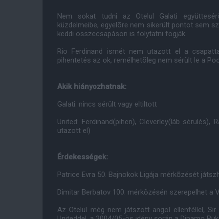
Nem sokat tudni az Otelul Galati együttesérõ
küzdelmeibe, egyelõre nem sikerült pontot sem sz
keddi összecsapáson is folytatni fogják.
Rio Ferdinand ismét nem utazott el a csapatt
pihentetés az ok, remélhetõleg nem sérült le a Poo
Akik hiányozhatnak:
Galati: nincs sérült vagy eltiltott
United: Ferdinand(pihen), Cleverley(láb sérülés)
utazott el)
Érdekességek:
Patrice Evra 50. Bajnokok Ligája mérkõzését játszh
Dimitar Berbatov 100. mérkõzésén szerepelhet a 
Az Otelul még nem játszott angol ellenféllel, Si
Uniteddel, a 2004/05-ös idény során a Dinamo Bukar