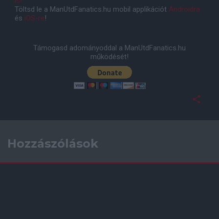
is!
Töltsd le a ManUtdFanatics.hu mobil applikációt
Androidra
és
iOS-re
!
Támogasd adományoddal a ManUtdFanatics.hu
működését!
Hozzászólások