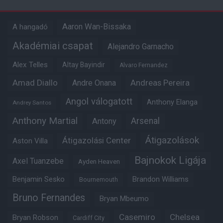
Aaron Wan-Bissaka
A hangadó
Akadémiai csapat
Alejandro Garnacho
Alex Telles
Altay Bayindir
Alvaro Fernandez
Amad Diallo
Andre Onana
Andreas Pereira
Angol válogatott
Anthony Elanga
Andrey Santos
Anthony Martial
Arsenal
Antony
Átigazolások
Átigazolási Center
Aston Villa
Bajnokok Ligája
Axel Tuanzebe
Ayden Heaven
Benjamin Sesko
Brandon Williams
Bournemouth
Bruno Fernandes
Bryan Mbeumo
Casemiro
Chelsea
Bryan Robson
Cardiff City