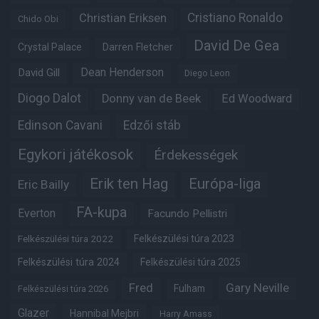
Christian Eriksen
Cristiano Ronaldo
Chido Obi
David De Gea
Crystal Palace
Darren Fletcher
Dean Henderson
David Gill
Diego Leon
Diogo Dalot
Donny van de Beek
Ed Woodward
Edinson Cavani
Edzői stáb
Egykori játékosok
Érdekességek
Erik ten Hag
Európa-liga
Eric Bailly
FA-kupa
Everton
Facundo Pellistri
Felkészülési túra 2022
Felkészülési túra 2023
Felkészülési túra 2024
Felkészülési túra 2025
Fred
Gary Neville
Fulham
Felkészülési túra 2026
Glazer
Hannibal Mejbri
Harry Amass