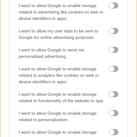
1 nap 17 óra 28 perc 14 másodperc
I want to allow Google to enable storage
related to advertising like cookies on web or
device identifiers in apps.
Leeds United
vs
Manchester United
2026-08-12 20:30
I want to allow my user data to be sent to
AC Milan
vs
Manchester United
2026-08-15 18:00
Google for online advertising purposes.
ELŐZŐ MÉRKŐZÉSEK
I want to allow Google to send me
personalized advertising.
Támogatás
I want to allow Google to enable storage
related to analytics like cookies on web or
device identifiers in apps.
Támogasd adományoddal
I want to allow Google to enable storage
a ManUtdFanatics.hu működését!
related to functionality of the website or app.
I want to allow Google to enable storage
related to personalization.
I want to allow Google to enable storage