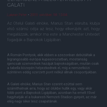
GALATI
Lakner Péter
•
2011. október. 18. 15:04
Az Otelul Galati elnöke, Marius Stan elárulta, klubja
elsõ számú célja az lesz, hogy elkerüljék azt, hogy
megalázzák, amikor ma este a Manchester Unitedet
fogadják a Bajnokok Ligájában.
A Román Pontyok, akik ebben a szezonban debütáltak a
legrangosabb európai kupasorozatban, mostanság
igencsak szenvednek hazájuk bajnokságában, miután csak
a tabella közepén helyezkednek el, míg a nemzetközi
színtéren eddig szerzett pont nélkül állnak csoportjukban.
A Galati elnöke, Marius Stan szerint ezúttal sem
számíthatnak arra, hogy az ölükbe hullik egy, vagy akár
több pont a Bajnokok Ligájában, azonban ha emelt fõvel
hagyhatják el a bukaresti Nemzeti Stadion gyepét, az már
elég nagy siker lesz csapatának.