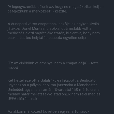
"A legegyszerûbb célunk az, hogy ne megalázottan kelljen
befejeznünk a mérkõzést" - kezdte.
A dunaparti város csapatának edzõje, az egykori kiváló
játékos, Doriel Munteanu sokkal optimistább volt a
mérkõzés elõtti sajtótájékoztatón, kijelentve, hogy nem
csak a tisztes helytállás csapata egyetlen célja.
"Ez az elnökünk véleménye, nem a csapat célja" - tette
hozzá.
Két héttel ezelõtt a Galati 1-0-ra kikapott a Benficától
ugyanazon a pályán, ahol ma játsznaka a Manchester
Uniteddel, ugyanis a román fõvárostól 150 mérföldre, a
moldáv határ mellett fekvõ stadionjuk nem felel meg az
UEFA elõírásainak.
Az akkori mérkõzést követõen egyes hírforrások