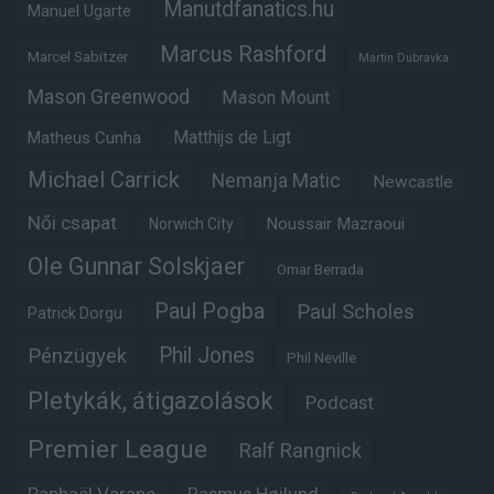
Manutdfanatics.hu
Manuel Ugarte
Marcus Rashford
Marcel Sabitzer
Martin Dubravka
Mason Greenwood
Mason Mount
Matheus Cunha
Matthijs de Ligt
Michael Carrick
Nemanja Matic
Newcastle
Női csapat
Noussair Mazraoui
Norwich City
Ole Gunnar Solskjaer
Omar Berrada
Paul Pogba
Paul Scholes
Patrick Dorgu
Phil Jones
Pénzügyek
Phil Neville
Pletykák, átigazolások
Podcast
Premier League
Ralf Rangnick