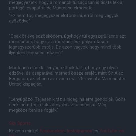
megjegyezétk, hogy a románok túlságosan is tisztelték a
portugál csapatot, de Munteanu elmondta:
"Ez nem fog mégegyszer elõfordulni, errõl meg vagyok
gyõzõdve."
"Csak öt éve edzõsködöm, úgyhogy túl egyszerû lenne azt
mondanom, hogy ez a mostani lesz pályafutásom
legnagyszerûbb estéje. De azon vagyok, hogy minél több
ilyenben lehessen részem."
Munteanu elárulta, lenyûgözõnek tartja, hogy egy olyan
edzõvel és csapatával mérheti össze erejét, mint Sir Alex
Ferguson, aki ebben az évben már 25. éve ül a Manchester
United kispadján.
"Lenyûgözõ. Teljesen kiráz a hideg, ha erre gondolok. Soha,
senki nem fogja túlszárnyalni ezt a csúcsát. Még
megközelíteni se fogják."
Sky Sports
Kövess minket
Facebookon
,
Instagramon
és
YouTube-on