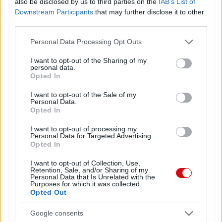
also be disclosed by us to third parties on the
IAB’s List of
Downstream Participants
that may further disclose it to other
third parties.
Please note that this website/app uses one or more Google
Personal Data Processing Opt Outs
services and may gather and store information including but
not limited to your visit or usage behaviour. You may click to
I want to opt-out of the Sharing of my
personal data.
grant or deny consent to Google and its third-party tags to
Opted In
use your data for below specified purposes in below Google
consent section.
I want to opt-out of the Sale of my
Personal Data.
Opted In
Meccs Center
I want to opt-out of processing my
Personal Data for Targeted Advertising.
Opted In
Paris Saint-Germain
vs
I want to opt-out of Collection, Use,
Manchester United
Retention, Sale, and/or Sharing of my
Personal Data that Is Unrelated with the
Purposes for which it was collected.
Felkészülési szezon 4. mérkőzés
Opted Out
Nya Ullevi, Göteborg
2026-08-08 17:00
Google consents