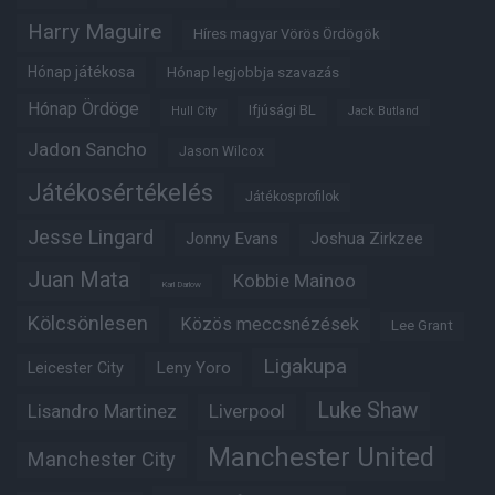
Harry Maguire
Híres magyar Vörös Ördögök
Hónap játékosa
Hónap legjobbja szavazás
Hónap Ördöge
Ifjúsági BL
Hull City
Jack Butland
Jadon Sancho
Jason Wilcox
Játékosértékelés
Játékosprofilok
Jesse Lingard
Jonny Evans
Joshua Zirkzee
Juan Mata
Kobbie Mainoo
Karl Darlow
Kölcsönlesen
Közös meccsnézések
Lee Grant
Ligakupa
Leny Yoro
Leicester City
Luke Shaw
Lisandro Martinez
Liverpool
Manchester United
Manchester City