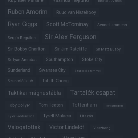
Raphaël Varane
Rasmus Højlund
Richard Arnold
Ruben Amorim
Ruud van Nistelrooy
Ryan Giggs
Scott McTominay
Senne Lammens
Sir Alex Ferguson
Sergio Reguilon
Sir Bobby Charlton
Sir Jim Ratcliffe
Sir Matt Busby
Southampton
Stoke City
Sofyan Amrabat
Sunderland
Swansea City
Szurkoló szemmel
Tahith Chong
Szurkolói klub
Tartalék csapat
Taktikai mágnestábla
Tottenham
Tom Heaton
Toby Collyer
Trófeabibliográfia
Tyrell Malacia
Utazás
Tyler Fredericson
Válogatottak
Victor Lindelöf
Visszhang