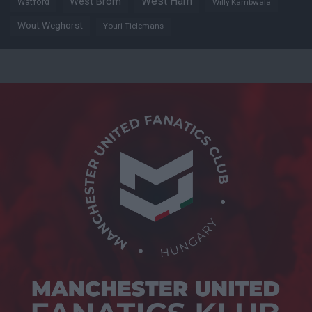
West Ham
West Brom
Watford
Willy Kambwala
Wout Weghorst
Youri Tielemans