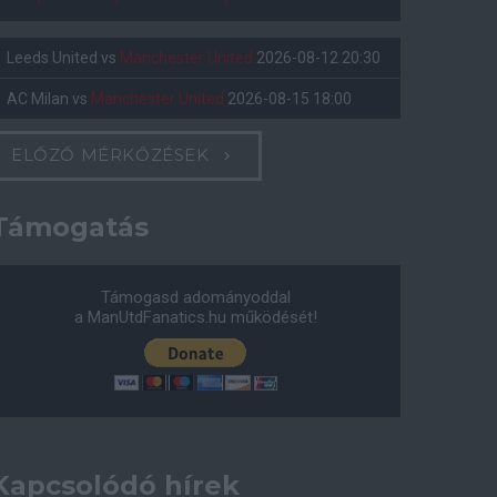
Leeds United
vs
Manchester United
2026-08-12 20:30
AC Milan
vs
Manchester United
2026-08-15 18:00
ELŐZŐ MÉRKŐZÉSEK
Támogatás
Támogasd adományoddal
a ManUtdFanatics.hu működését!
Kapcsolódó hírek