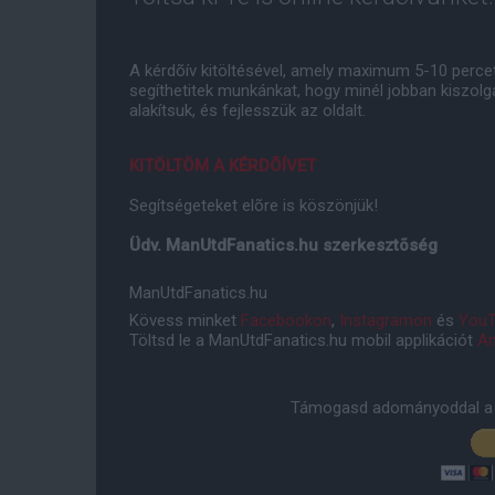
A kérdõív kitöltésével, amely maximum 5-10 perce
segíthetitek munkánkat, hogy minél jobban kiszolg
alakítsuk, és fejlesszük az oldalt.
KITÖLTÖM A KÉRDÕÍVET
Segítségeteket elõre is köszönjük!
Üdv. ManUtdFanatics.hu szerkesztõség
ManUtdFanatics.hu
Kövess minket
Facebookon
,
Instagramon
és
YouT
Töltsd le a ManUtdFanatics.hu mobil applikációt
An
Támogasd adományoddal a 