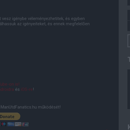
t vesz igénybe véleményezhetitek, és egyben
álhassuk az igényeiteket, és ennek megfelelõen
ube-on is!
droidra
és
iOS-re
!
ManUtdFanatics.hu működését!