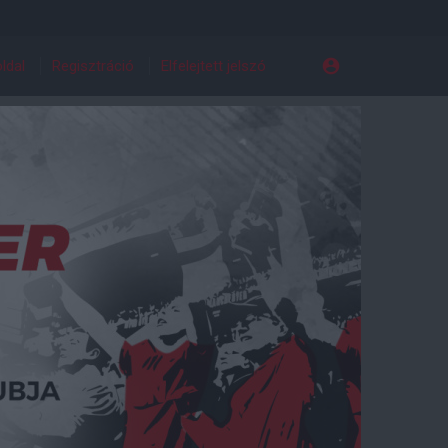
ldal
Regisztráció
Elfelejtett jelszó