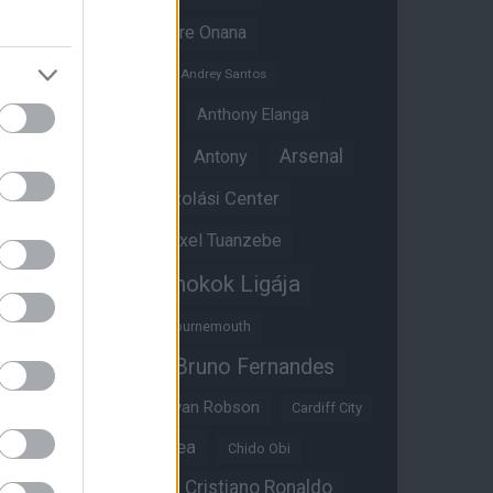
Amad Diallo
Andre Onana
Andreas Pereira
Andrey Santos
Angol válogatott
Anthony Elanga
Anthony Martial
Arsenal
Antony
Átigazolási Center
Aston Villa
Átigazolások
Axel Tuanzebe
Bajnokok Ligája
Ayden Heaven
Benjamin Sesko
Bournemouth
Bruno Fernandes
Brandon Williams
Bryan Mbeumo
Bryan Robson
Cardiff City
Casemiro
Chelsea
Chido Obi
Christian Eriksen
Cristiano Ronaldo