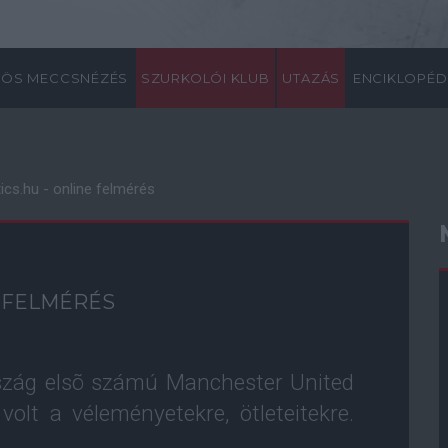
ÖS MECCSNÉZÉS
SZURKOLÓI KLUB
UTAZÁS
ENCIKLOPÉD
cs.hu - online felmérés
E FELMÉRÉS
szág elsõ számú Manchester United
volt a véleményetekre, ötleteitekre.