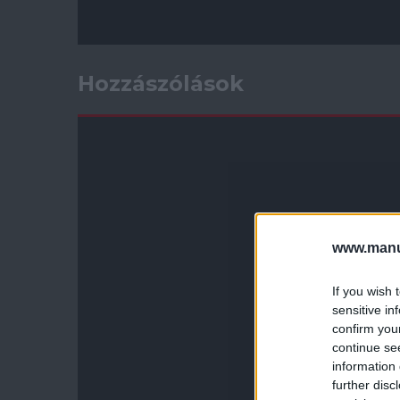
Hozzászólások
www.manut
If you wish 
sensitive in
confirm you
continue se
information 
further disc