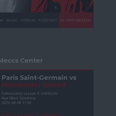
IA
BLOG
FÓRUM
PODCAST
PL TIPPVERSENY
Meccs Center
Paris Saint-Germain
vs
Manchester United
Felkészülési szezon 4. mérkőzés
Nya Ullevi, Göteborg
2026-08-08 17:00
0 nap 17 óra 5 perc 16 másodperc