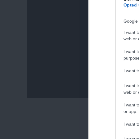
Opted 
Google 
I want t
web or d
I want t
purpose
I want 
I want t
web or d
I want t
or app.
I want t
I want t