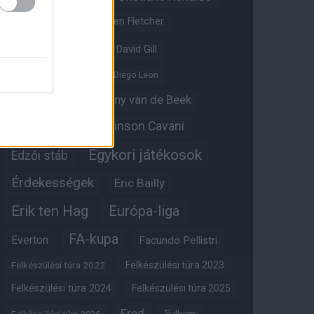
Crystal Palace
Darren Fletcher
David De Gea
David Gill
Dean Henderson
Diego Leon
Diogo Dalot
Donny van de Beek
Edinson Cavani
Ed Woodward
Egykori játékosok
Edzői stáb
Érdekességek
Eric Bailly
Erik ten Hag
Európa-liga
FA-kupa
Everton
Facundo Pellistri
Felkészülési túra 2022
Felkészülési túra 2023
Felkészülési túra 2024
Felkészülési túra 2025
Fred