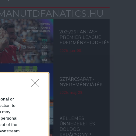
MANUTDFANATICS.HU
2025/26 FANTASY
PREMIER LEAGUE
EREDMÉNYHIRDETÉS
2026. jún. 08.
SZTÁRCSAPAT -
NYEREMÉNYJÁTÉK
2026. máj. 28.
sonal or
ection to
ou may
 personal
KELLEMES
ÜNNEPEKET ÉS
out of the
BOLDOG
 downstream
KARÁCSONYT!