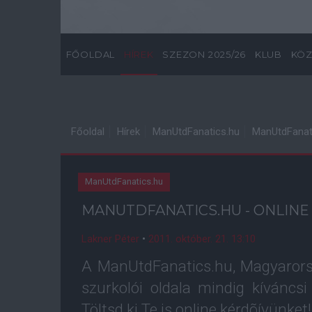
FŐOLDAL
HÍREK
SZEZON 2025/26
KLUB
KÖZ
Főoldal
Hírek
ManUtdFanatics.hu
ManUtdFanati
ManUtdFanatics.hu
MANUTDFANATICS.HU - ONLIN
Lakner Péter
•
2011. október. 21. 13:10
A ManUtdFanatics.hu, Magyaror
szurkolói oldala mindig kíváncsi 
Töltsd ki Te is online kérdõívünket!