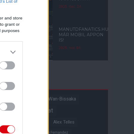
B’s List of
2025. dec. 24.
er and store
to grant or
MANUTDFANATICS.HU
ed purposes
MÁR MOBIL APPON
IS!
2025. nov. 04.
Címkék
Aaron Wan-Bissaka
A hangadó
Akadémiai csapat
Alejandro Garnacho
Alex Telles
Altay Bayindir
Alvaro Fernandez