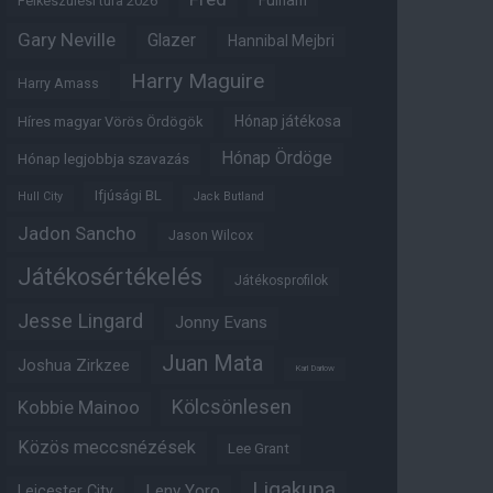
Fulham
Felkészülési túra 2026
Gary Neville
Glazer
Hannibal Mejbri
Harry Maguire
Harry Amass
Hónap játékosa
Híres magyar Vörös Ördögök
Hónap Ördöge
Hónap legjobbja szavazás
Ifjúsági BL
Hull City
Jack Butland
Jadon Sancho
Jason Wilcox
Játékosértékelés
Játékosprofilok
Jesse Lingard
Jonny Evans
Juan Mata
Joshua Zirkzee
Karl Darlow
Kölcsönlesen
Kobbie Mainoo
Közös meccsnézések
Lee Grant
Ligakupa
Leny Yoro
Leicester City