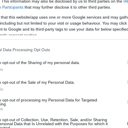
. This information may also be disclosed by us to third parties on the
IA
Participants
that may further disclose it to other third parties.
 that this website/app uses one or more Google services and may gath
including but not limited to your visit or usage behaviour. You may click 
 to Google and its third-party tags to use your data for below specifi
ogle consent section.
l Data Processing Opt Outs
o opt-out of the Sharing of my personal data.
In
o opt-out of the Sale of my Personal Data.
In
to opt-out of processing my Personal Data for Targeted
ing.
In
o opt-out of Collection, Use, Retention, Sale, and/or Sharing
ersonal Data that Is Unrelated with the Purposes for which it
lected.