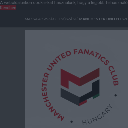
A weboldalunkon cookie-kat használunk, hogy a legjobb felhasználó
Rendben
MAGYARORSZÁG ELSŐSZÁMÚ
MANCHESTER UNITED
SZU