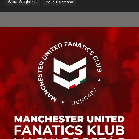
Wout Weghorst
Youri Tielemans