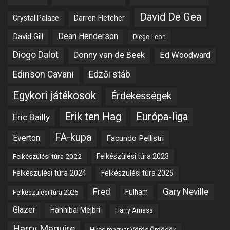
David De Gea
Crystal Palace
Darren Fletcher
Dean Henderson
David Gill
Diego Leon
Diogo Dalot
Donny van de Beek
Ed Woodward
Edinson Cavani
Edzői stáb
Egykori játékosok
Érdekességek
Erik ten Hag
Európa-liga
Eric Bailly
FA-kupa
Everton
Facundo Pellistri
Felkészülési túra 2022
Felkészülési túra 2023
Felkészülési túra 2024
Felkészülési túra 2025
Fred
Gary Neville
Fulham
Felkészülési túra 2026
Glazer
Hannibal Mejbri
Harry Amass
Harry Maguire
Híres magyar Vörös Ördögök