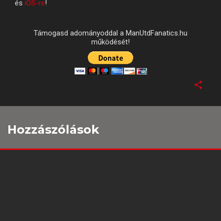
és
iOS-re
!
Támogasd adományoddal a ManUtdFanatics.hu
működését!
Hozzászólások