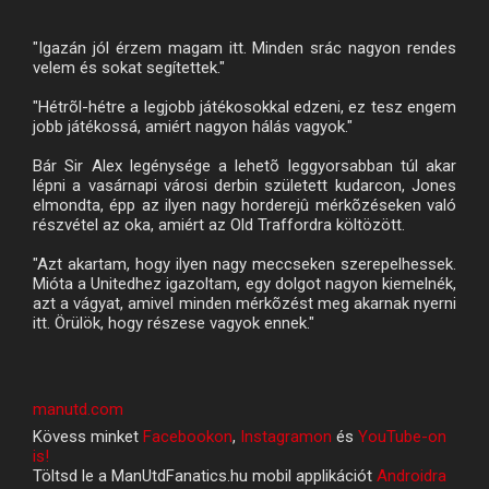
"Igazán jól érzem magam itt. Minden srác nagyon rendes
velem és sokat segítettek."
"Hétrõl-hétre a legjobb játékosokkal edzeni, ez tesz engem
jobb játékossá, amiért nagyon hálás vagyok."
Bár Sir Alex legénysége a lehetõ leggyorsabban túl akar
lépni a vasárnapi városi derbin született kudarcon, Jones
elmondta, épp az ilyen nagy horderejû mérkõzéseken való
részvétel az oka, amiért az Old Traffordra költözött.
"Azt akartam, hogy ilyen nagy meccseken szerepelhessek.
Mióta a Unitedhez igazoltam, egy dolgot nagyon kiemelnék,
azt a vágyat, amivel minden mérkõzést meg akarnak nyerni
itt. Örülök, hogy részese vagyok ennek."
manutd.com
Kövess minket
Facebookon
,
Instagramon
és
YouTube-on
is!
Töltsd le a ManUtdFanatics.hu mobil applikációt
Androidra