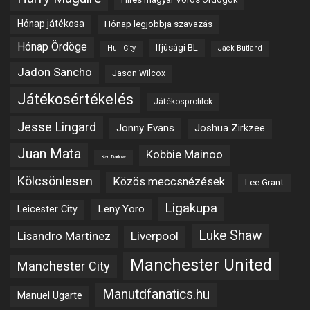
Hónap játékosa
Hónap legjobbja szavazás
Hónap Ördöge
Ifjúsági BL
Hull City
Jack Butland
Jadon Sancho
Jason Wilcox
Játékosértékelés
Játékosprofilok
Jesse Lingard
Jonny Evans
Joshua Zirkzee
Juan Mata
Kobbie Mainoo
Karl Darlow
Kölcsönlesen
Közös meccsnézések
Lee Grant
Ligakupa
Leny Yoro
Leicester City
Luke Shaw
Lisandro Martinez
Liverpool
Manchester United
Manchester City
Manutdfanatics.hu
Manuel Ugarte