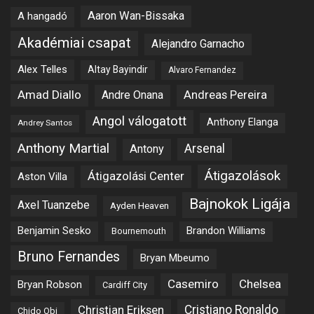
Aaron Wan-Bissaka
A hangadó
Akadémiai csapat
Alejandro Garnacho
Alex Telles
Altay Bayindir
Alvaro Fernandez
Amad Diallo
Andre Onana
Andreas Pereira
Angol válogatott
Anthony Elanga
Andrey Santos
Anthony Martial
Arsenal
Antony
Átigazolások
Átigazolási Center
Aston Villa
Bajnokok Ligája
Axel Tuanzebe
Ayden Heaven
Benjamin Sesko
Brandon Williams
Bournemouth
Bruno Fernandes
Bryan Mbeumo
Casemiro
Chelsea
Bryan Robson
Cardiff City
Christian Eriksen
Cristiano Ronaldo
Chido Obi