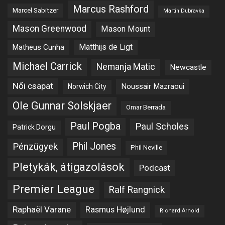
Marcus Rashford
Marcel Sabitzer
Martin Dubravka
Mason Greenwood
Mason Mount
Matheus Cunha
Matthijs de Ligt
Michael Carrick
Nemanja Matic
Newcastle
Női csapat
Noussair Mazraoui
Norwich City
Ole Gunnar Solskjaer
Omar Berrada
Paul Pogba
Paul Scholes
Patrick Dorgu
Phil Jones
Pénzügyek
Phil Neville
Pletykák, átigazolások
Podcast
Premier League
Ralf Rangnick
Raphaël Varane
Rasmus Højlund
Richard Arnold