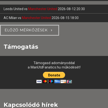
Leeds United
vs
Manchester United
2026-08-12 20:30
AC Milan
vs
Manchester United
2026-08-15 18:00
ELŐZŐ MÉRKŐZÉSEK
Támogatás
Támogasd adományoddal
a ManUtdFanatics.hu működését!
Kapcsolódó hírek