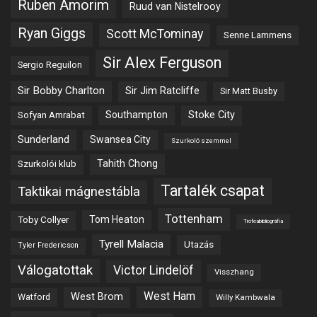
Ruben Amorim
Ruud van Nistelrooy
Ryan Giggs
Scott McTominay
Senne Lammens
Sir Alex Ferguson
Sergio Reguilon
Sir Bobby Charlton
Sir Jim Ratcliffe
Sir Matt Busby
Southampton
Stoke City
Sofyan Amrabat
Sunderland
Swansea City
Szurkoló szemmel
Tahith Chong
Szurkolói klub
Tartalék csapat
Taktikai mágnestábla
Tottenham
Tom Heaton
Toby Collyer
Trófeabibliográfia
Tyrell Malacia
Utazás
Tyler Fredericson
Válogatottak
Victor Lindelöf
Visszhang
West Ham
West Brom
Watford
Willy Kambwala