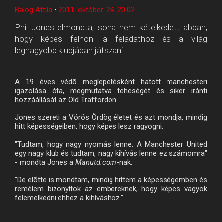
Balog Attila
•
2011. október. 24. 20:02
Phil Jones elmondta, soha nem kételkedett abban,
hogy képes felnõni a feladathoz és a világ
legnagyobb klubjában játszani.
A 19 éves védõ meglepetésként hatott manchesteri
igazolása óta, megmutatva teheségét és siker iránti
hozzáállását az Old Traffordon.
Jones szereti a Vörös Ördög életet és azt mondja, mindig
hitt képességeiben, hogy képes lesz ragyogni.
"Tudtam, hogy nagy nyomás lenne. A Manchester United
egy nagy klub és tudtam, nagy kihívás lenne ez számomra"
- mondta Jones a
Manutd.com
-nak.
"De elõtte is mondtam, mindig hittem a képességemben és
remélem bizonyítok az embereknek, hogy képes vagyok
felemelkedni ehhez a kihíváshoz."