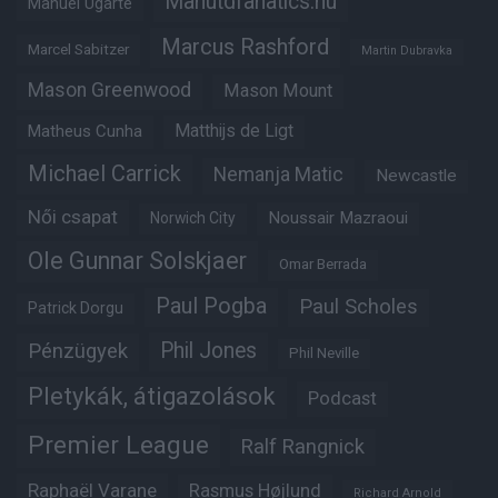
Manutdfanatics.hu
Manuel Ugarte
Marcus Rashford
Marcel Sabitzer
Martin Dubravka
Mason Greenwood
Mason Mount
Matheus Cunha
Matthijs de Ligt
Michael Carrick
Nemanja Matic
Newcastle
Női csapat
Noussair Mazraoui
Norwich City
Ole Gunnar Solskjaer
Omar Berrada
Paul Pogba
Paul Scholes
Patrick Dorgu
Phil Jones
Pénzügyek
Phil Neville
Pletykák, átigazolások
Podcast
Premier League
Ralf Rangnick
Raphaël Varane
Rasmus Højlund
Richard Arnold