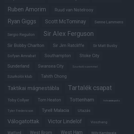
Ruben Amorim
Ruud van Nistelrooy
Ryan Giggs
Scott McTominay
Senne Lammens
Sir Alex Ferguson
Sergio Reguilon
Sir Bobby Charlton
Sir Jim Ratcliffe
Sir Matt Busby
Southampton
Stoke City
Sofyan Amrabat
Sunderland
Swansea City
Szurkoló szemmel
Tahith Chong
Szurkolói klub
Tartalék csapat
Taktikai mágnestábla
Tottenham
Tom Heaton
Toby Collyer
Trófeabibliográfia
Tyrell Malacia
Utazás
Tyler Fredericson
Válogatottak
Victor Lindelöf
Visszhang
West Ham
West Brom
Watford
Willy Kambwala