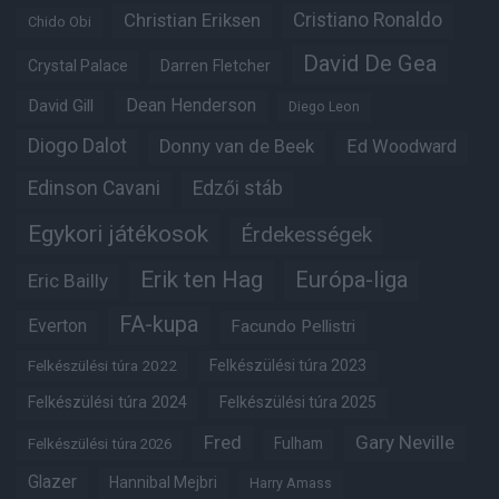
Christian Eriksen
Cristiano Ronaldo
Chido Obi
David De Gea
Crystal Palace
Darren Fletcher
Dean Henderson
David Gill
Diego Leon
Diogo Dalot
Donny van de Beek
Ed Woodward
Edinson Cavani
Edzői stáb
Egykori játékosok
Érdekességek
Erik ten Hag
Európa-liga
Eric Bailly
FA-kupa
Everton
Facundo Pellistri
Felkészülési túra 2022
Felkészülési túra 2023
Felkészülési túra 2024
Felkészülési túra 2025
Fred
Gary Neville
Fulham
Felkészülési túra 2026
Glazer
Hannibal Mejbri
Harry Amass