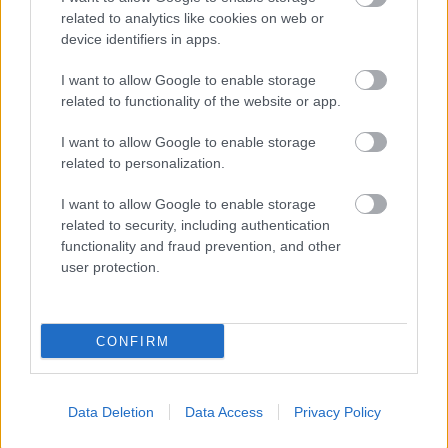
Kapcsolódó hírek
related to analytics like cookies on web or
device identifiers in apps.
EGYKORI JÁTÉKOSOK
I want to allow Google to enable storage
related to functionality of the website or app.
I want to allow Google to enable storage
related to personalization.
FRED ÜZENETE ANDREY
SANTOSNAK
I want to allow Google to enable storage
related to security, including authentication
functionality and fraud prevention, and other
user protection.
CONFIRM
GIGGS: CARRICK ÚJRA
"IZGALOMBA" HOZTA A
UNITED SZURKOLÓKAT
Data Deletion
Data Access
Privacy Policy