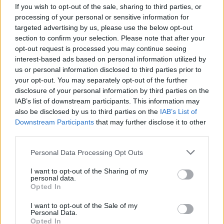
If you wish to opt-out of the sale, sharing to third parties, or
processing of your personal or sensitive information for
targeted advertising by us, please use the below opt-out
section to confirm your selection. Please note that after your
opt-out request is processed you may continue seeing
interest-based ads based on personal information utilized by
us or personal information disclosed to third parties prior to
your opt-out. You may separately opt-out of the further
disclosure of your personal information by third parties on the
IAB’s list of downstream participants. This information may
also be disclosed by us to third parties on the
IAB’s List of
Meccs Center
Downstream Participants
that may further disclose it to other
third parties.
Please note that this website/app uses one or more Google
Personal Data Processing Opt Outs
Paris Saint-Germain
vs
services and may gather and store information including but
not limited to your visit or usage behaviour. You may click to
I want to opt-out of the Sharing of my
Manchester United
personal data.
grant or deny consent to Google and its third-party tags to
Opted In
use your data for below specified purposes in below Google
Felkészülési szezon 4. mérkőzés
Nya Ullevi, Göteborg
consent section.
I want to opt-out of the Sale of my
2026-08-08 17:00
Personal Data.
Opted In