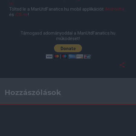
is!
Töltsd le a ManUtdFanatics.hu mobil applikációt
Androidra
és
iOS-re
!
Támogasd adományoddal a ManUtdFanatics.hu
működését!
Hozzászólások