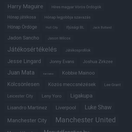
Harry Maguire
Híres magyar Vörös Ördögök
Hónap játékosa
Hónap legjobbja szavazás
Hónap Ördöge
Ifjúsági BL
Hull City
Jack Butland
Jadon Sancho
Jason Wilcox
Játékosértékelés
Játékosprofilok
Jesse Lingard
Jonny Evans
Joshua Zirkzee
Juan Mata
Kobbie Mainoo
Karl Darlow
Kölcsönlesen
Közös meccsnézések
Lee Grant
Ligakupa
Leny Yoro
Leicester City
Luke Shaw
Lisandro Martinez
Liverpool
Manchester United
Manchester City