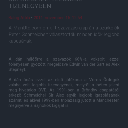
TIZENEGYBEN
Balog Attila
•
2011. november. 15. 12:54
A ManUtd.com-on kiírt szavazás alapján a szurkolók
Peter Schmeichelt választották minden idõk legjobb
kapusának.
A dán hálóõrre a szavazók 66%-a voksolt, ezzel
fölényesen gyõzött, megelõzve Edwin van der Sart és Alex
Stepneyt.
A dán óriás ezzel az elsõ játékosa a Vörös Ördögök
valaha volt legjobb tizenegyének, melyrõl a héten jelent
meg hivatalos DVD. Az 1991-ben a Bröndby csapatától
érkezõ Schmeichel Sir Alex egyik legjobb igazolásának
számít, és akivel 1999-ben triplázásig jutott a Manchester,
megnyerve a Bajnokok Ligáját is.