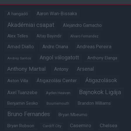
Aaron Wan-Bissaka
A hangadó
Akadémiai csapat
Alejandro Garnacho
Alex Telles
Altay Bayindir
Alvaro Fernandez
Amad Diallo
Andre Onana
Andreas Pereira
Angol válogatott
Anthony Elanga
Andrey Santos
Anthony Martial
Arsenal
Antony
Átigazolások
Átigazolási Center
Aston Villa
Bajnokok Ligája
Axel Tuanzebe
Ayden Heaven
Benjamin Sesko
Brandon Williams
Bournemouth
Bruno Fernandes
Bryan Mbeumo
Casemiro
Chelsea
Bryan Robson
Cardiff City