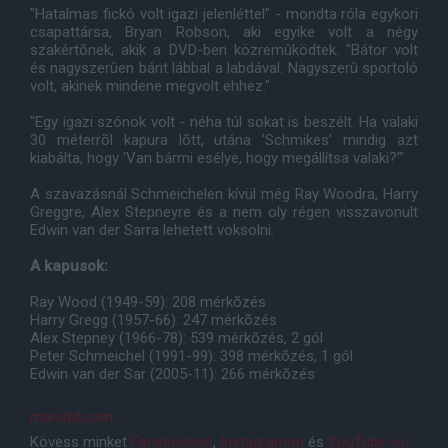
"Hatalmas fickó volt igazi jelenléttel" - mondta róla egykori
csapattársa, Bryan Robson, aki egyike volt a négy
szakértõnek, akik a DVD-ben közremûködtek. "Bátor volt
és nagyszerûen bánt lábbal a labdával. Nagyszerû sportoló
volt, akinek mindene megvolt ehhez."
"Egy igazi szónok volt - néha túl sokat is beszélt. Ha valaki
30 méterrõl kapura lõtt, utána 'Schmikes' mindig azt
kiabálta, hogy 'Van bármi esélye, hogy megállítsa valaki?'"
A szavazásnál Schmeichelen kívül még Ray Woodra, Harry
Greggre, Alex Stepneyre és a nem oly régen visszavonult
Edwin van der Sarra lehetett voksolni.
A kapusok:
Ray Wood (1949-59): 208 mérkõzés
Harry Gregg (1957-66): 247 mérkõzés
Alex Stepney (1966-78): 539 mérkõzés, 2 gól
Peter Schmeichel (1991-99): 398 mérkõzés, 1 gól
Edwin van der Sar (2005-11): 266 mérkõzés
manutd.com
Kövess minket
Facebookon
,
Instagramon
és
YouTube-on