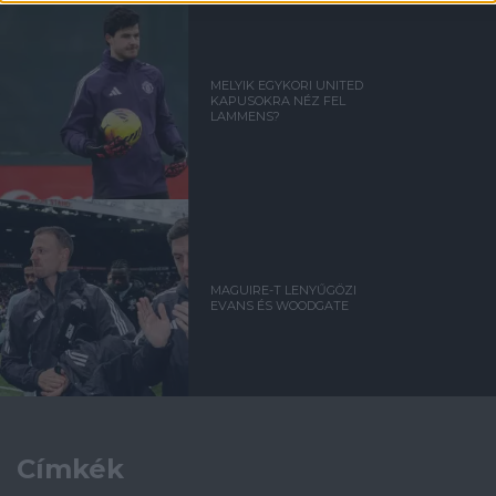
MELYIK EGYKORI UNITED
KAPUSOKRA NÉZ FEL
LAMMENS?
MAGUIRE-T LENYŰGÖZI
EVANS ÉS WOODGATE
Címkék