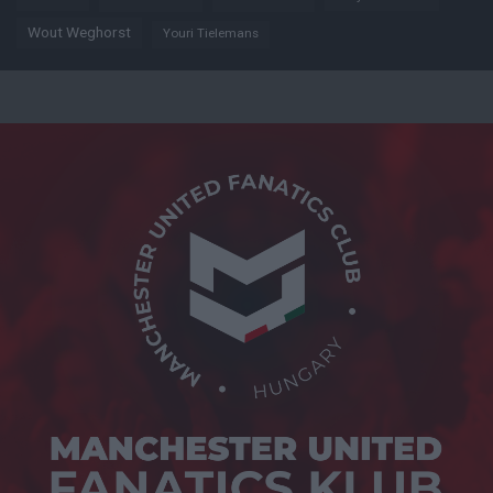
Wout Weghorst
Youri Tielemans