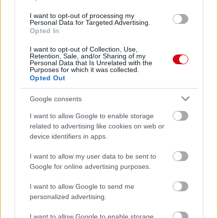
I want to opt-out of processing my
Personal Data for Targeted Advertising.
Leeds United
vs
Manchester United
2026-08-12 20:30
Opted In
AC Milan
vs
Manchester United
2026-08-15 18:00
I want to opt-out of Collection, Use,
Retention, Sale, and/or Sharing of my
Personal Data that Is Unrelated with the
Purposes for which it was collected.
ELŐZŐ MÉRKŐZÉSEK
Opted Out
Google consents
Támogatás
I want to allow Google to enable storage
related to advertising like cookies on web or
device identifiers in apps.
Támogasd adományoddal
a ManUtdFanatics.hu működését!
I want to allow my user data to be sent to
Google for online advertising purposes.
I want to allow Google to send me
personalized advertising.
I want to allow Google to enable storage